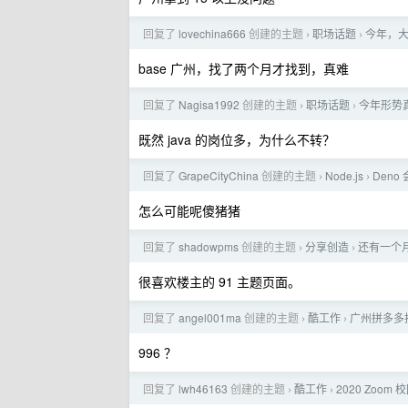
回复了
lovechina666
创建的主题
职场话题
今年，
›
›
base 广州，找了两个月才找到，真难
回复了
Nagisa1992
创建的主题
职场话题
今年形势
›
›
既然 java 的岗位多，为什么不转？
回复了
GrapeCityChina
创建的主题
Node.js
Deno
›
›
怎么可能呢傻猪猪
回复了
shadowpms
创建的主题
分享创造
还有一个
›
›
很喜欢楼主的 91 主题页面。
回复了
angel001ma
创建的主题
酷工作
广州拼多多
›
›
996 ？
回复了
lwh46163
创建的主题
酷工作
2020 Zoo
›
›