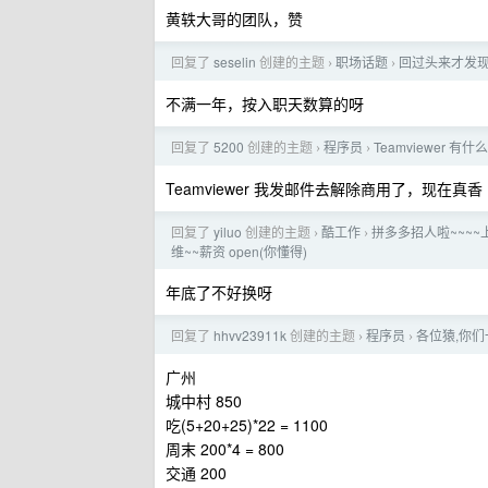
黄轶大哥的团队，赞
回复了
seselin
创建的主题
职场话题
回过头来才发
›
›
不满一年，按入职天数算的呀
回复了
5200
创建的主题
程序员
Teamviewer 
›
›
Teamviewer 我发邮件去解除商用了，现在真香
回复了
yiluo
创建的主题
酷工作
拼多多招人啦~~~~
›
›
维~~薪资 open(你懂得)
年底了不好换呀
回复了
hhvv23911k
创建的主题
程序员
各位猿,你
›
›
广州
城中村 850
吃(5+20+25)*22 = 1100
周末 200*4 = 800
交通 200