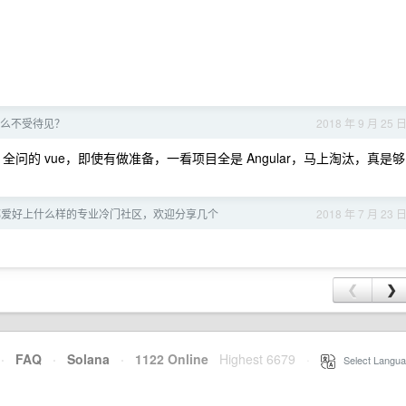
就这么不受待见？
2018 年 9 月 25 
，全问的 vue，即使有做准备，一看项目全是 Angular，马上淘汰，真是够
都爱好上什么样的专业冷门社区，欢迎分享几个
2018 年 7 月 23 
❮
❯
·
FAQ
·
Solana
·
1122 Online
Highest 6679
·
Select Langua