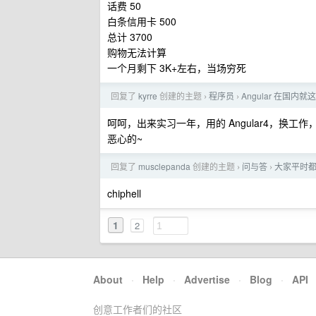
话费 50
白条信用卡 500
总计 3700
购物无法计算
一个月剩下 3K+左右，当场穷死
回复了
kyrre
创建的主题
程序员
Angular 在国内
›
›
呵呵，出来实习一年，用的 Angular4，换工作
恶心的~
回复了
musclepanda
创建的主题
问与答
大家平时
›
›
chiphell
1
2
About
·
Help
·
Advertise
·
Blog
·
API
创意工作者们的社区