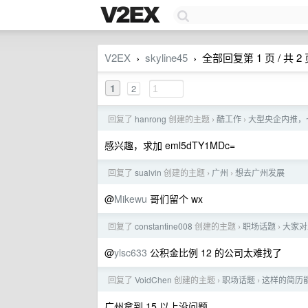
V2EX
skyline45
全部回复第 1 页 / 共 2
›
›
1
2
回复了
hanrong
创建的主题
酷工作
大型央企内推，七
›
›
感兴趣，求加 eml5dTY1MDc=
回复了
sualvin
创建的主题
广州
想去广州发展
›
›
@
Mikewu
哥们留个 wx
回复了
constantine008
创建的主题
职场话题
大家对
›
›
@
ylsc633
公积金比例 12 的公司太难找了
回复了
VoidChen
创建的主题
职场话题
这样的简历
›
›
广州拿到 15 以上没问题