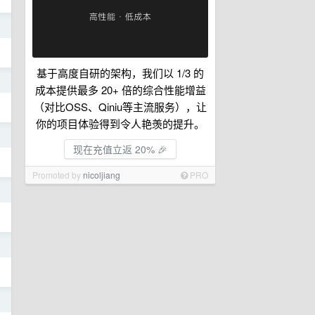
日
基于高度自研的架构，我们以 1/3 的
日
成本提供最多 20+ 倍的综合性能增益
（对比OSS、Qiniu等主流服务），让
你的项目体验得到令人艳羡的提升。
日
现在充值立返 20% 🎉
Promoted by
nicoljiang
PRO
日
日
日