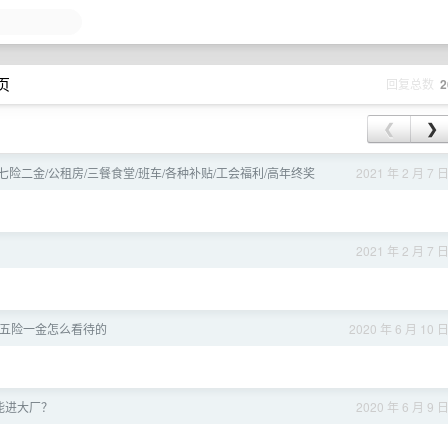
 页
回复总数
2
❮
❯
险二金/公租房/三餐食堂/班车/各种补贴/工会福利/高年终奖
2021 年 2 月 7 
2021 年 2 月 7 
五险一金怎么看待的
2020 年 6 月 10 
能进大厂？
2020 年 6 月 9 