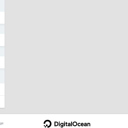
0
5
5
2
ge