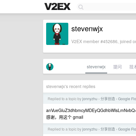
stevenwjx
V2EX member #452686, joined on
stevenwjx
提问
技
stevenwjx's recent replies
Replied to a topic by
jonnyzhu
分享创造
Google
›
›
anVueGluZ3dhbmcyMDEyQGdhbWlsLmNvbQ
感谢，用这个 gmail
Replied to a topic by
jonnyzhu
分享创造
Google
›
›