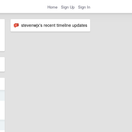
Home
Sign Up
Sign In
stevenwjx's recent timeline updates
1
1