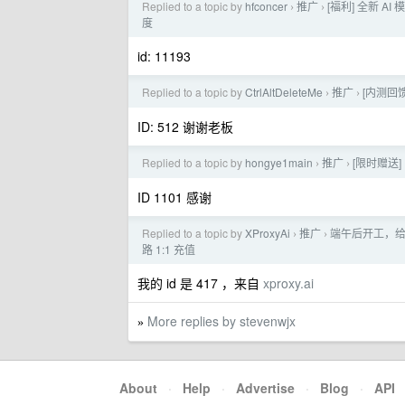
Replied to a topic by
hfconcer
推广
[福利] 全新 AI
›
›
度
id: 11193
Replied to a topic by
CtrlAltDeleteMe
推广
[内测回馈] 
›
›
ID: 512 谢谢老板
Replied to a topic by
hongye1main
推广
[限时赠送]
›
›
ID 1101 感谢
Replied to a topic by
XProxyAi
推广
端午后开工，给 
›
›
路 1:1 充值
我的 id 是 417 ，来自
xproxy.ai
More replies by stevenwjx
»
About
·
Help
·
Advertise
·
Blog
·
API