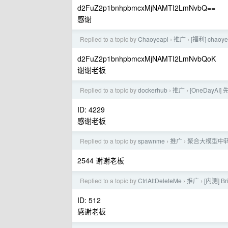
d2FuZ2p1bnhpbmcxMjNAMTI2LmNvbQ==
感谢
Replied to a topic by
Chaoyeapi
推广
[福利] chao
›
›
d2FuZ2p1bnhpbmcxMjNAMTI2LmNvbQoK
谢谢老板
Replied to a topic by
dockerhub
推广
[OneDayA
›
›
ID: 4229
感谢老板
Replied to a topic by
spawnme
推广
聚合大模型中转站：
›
›
2544 谢谢老板
Replied to a topic by
CtrlAltDeleteMe
推广
[内测] Br
›
›
ID: 512
感谢老板