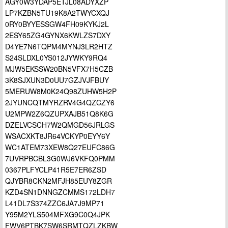
AGY0W3YDAP5ETJL08ADYXZP
LP7KZBN5TU19K8A2TWYCXQJ
0RY0BYYESSGW4FH09KYKJ2L
2ESY65ZG4GYNX6KWLZS7DXY
D4YE7N6TQPM4MYNJ3LR2HTZ
S24SLDXL0YS012JYWKY9RQ4
MJW5EKSSW20BN5VFX7H5CZB
3K8SJXUN3D0UU7GZJVJFBUY
5MERUW8M0K24Q98ZUHW5H2P
2JYUNCQTMYRZRV4G4QZCZY6
U2MPW2Z6QZUPXAJB51Q8K6G
DZELVCSCH7W2QMGD56JRLGS
WSACXKT8JR64VCKYP0EYY6Y
WC1ATEM73XEW8Q27EUFC86G
7UVRPBCBL3G0WJ6VKFQ0PMM
0367PLFYCLP41R5E7ER6ZSD
QJYBR8CKN2MFJH85EUY8ZGR
KZD4SN1DNNGZCMMS172LDH7
L41DL7S374ZZC6JA7J9MP71
Y95M2YLS504MFXG9C0Q4JPK
FWV6PTBK7SW6SRMTQZLZKBW