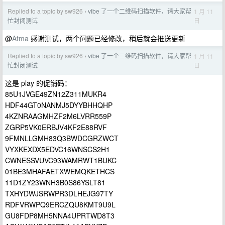
Replied to a topic by sw926
vibe 了一个二维码扫描软件，请大家帮
1 月 11
›
日
忙封闭测试
@
Atma
感谢测试，两个问题已经修改，稍后就会推送更新
Replied to a topic by sw926
vibe 了一个二维码扫描软件，请大家帮
1 月 11
›
日
忙封闭测试
这是 play 的促销码：
85U1JVGE49ZN12Z311MUKR4
HDF44GT0NANMJ5DYYBHHQHP
4KZNRAAGMHZF2M6LVRR559P
ZGRP5VK0ERBJV4KF2E88RVF
9FMNLLGMH83Q3BWDCGRZWCT
VYXKEXDX5EDVC16WNSCS2H1
CWNESSVUVC93WAMRWT1BUKC
01BE3MHAFAETXWEMQKETHCS
11D1ZY23WNH3B0S86YSLT81
TXHYDWJSRWPR3DLHEJG97TY
RDFVRWPQ9ERCZQU8KMT9U9L
GU8FDP8MH5NNA4UPRTWD8T3