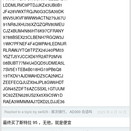
LDDMLRVC9PTDJJKZ43UB0B1
JF428VWXTRQJN0G3CSA39DK
8NV5UKVFWWW9ACTN279J67U
91NR8JXHU36XZQZQRV80MEU
CJZ4BUM4N86HT6K97CFRANY
9788BSEX23CLBENH7RGQW3J
1WK7PFNEF4F4QWPAHLEDNUR
RLRAWJYTQ8TPZX24U40PM03
YSZTJ5YJCCXD6YR2ATP2MV6
08BUBT77M4U4DQD5UDMEA5L
7SV5E1TEB4B018HG19PB6Q8
19TKDV1AJDWAHDZ5CA2NKCJ
ZEEFECQJUZX94JPL8GW6HDT
JGN45ZDFT6AZCSSXL1GTUUM
9C92ZEN628US2X45X9C5W1D
RAEA3WMMMAJ7DXD2LDJJE36
Replied to a topic by sw926
首次骑行， AD300 合适吗
2025 年 4 月 14 日
›
最终买了斯特拉 95 ，无他，就是便宜