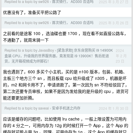
Replied to a topic by sw926
首次骑行， AD300 合适吗
2025 年 3 月 27 日
›
优惠没有了，准备买平把公路了
Replied to a topic by sw926
首次骑行， AD300 合适吗
2025 年 3 月 26 日
›
之前看的是途客 100 ，选油碟也要 1700 ，现在看不如直接公路车，
不通勤了，就周末骑一下
Replied to a topic by JavasBoy
[紧急求助] 京东自营购买 i9 14900K
2024
›
年 2 月
盒装 CPU，升级我的世界服务器，竟发现是 i9 13900K！售后拒退
23 日
货，无开箱视频成为绊脚石！
我也遇到了，600 多买个小主机，买的是 n100 版本，包装、机箱、
主板三个地方三个 sn ，而且板载 cpu 给升级成了 n305 ，机器是坏
的，m2 和网卡用不了，申请退款了。第一次因为 sn 不符给驳回了，
第二次还要专员审核，如果不是因为发给我的是升级的 cpu ，退货可
能还要更加折腾。
Replied to a topic by saveai
安卓手机迷之内存
2024 年 1 月 30 日
›
应该是缓存的问题吧，比如使用 lru cache ，一般上限设置为可用内
存的 4 分之一，可用内存为 12g 的时候打开一个 App ，这个 App 的
缓存就可能占用 3g 。同理，可用内存为 1g ，这个 App 的缓存就只