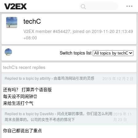
techC
V2EX member #454427, joined on 2019-11-20 21:13:49
+08:00
Switch topics list
techC's recent replies
Replied to a topic by atbility
由毒鸡汤网站引发的灵感
2019 年 12 月 2 日
›
还有吗？ 打算弄个语音版
每天设不同闹钟⏰
来给生活打个气
Replied to a topic by DaveMo
问点无聊的事情，你们是怎么利用
2019 年 11
›
月 23 日
周末去脱单的。公司的女性不考虑的情况下
你自己都说出了重点