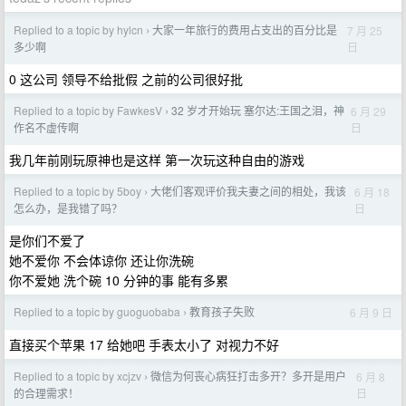
Replied to a topic by hylcn
大家一年旅行的费用占支出的百分比是
7 月 25
›
日
多少啊
0 这公司 领导不给批假 之前的公司很好批
Replied to a topic by FawkesV
32 岁才开始玩 塞尔达:王国之泪，神
6 月 29
›
日
作名不虚传啊
我几年前刚玩原神也是这样 第一次玩这种自由的游戏
Replied to a topic by 5boy
大佬们客观评价我夫妻之间的相处，我该
6 月 18
›
日
怎么办，是我错了吗？
是你们不爱了
她不爱你 不会体谅你 还让你洗碗
你不爱她 洗个碗 10 分钟的事 能有多累
Replied to a topic by guoguobaba
教育孩子失败
6 月 9 日
›
直接买个苹果 17 给她吧 手表太小了 对视力不好
Replied to a topic by xcjzv
微信为何丧心病狂打击多开？多开是用户
6 月 8
›
日
的合理需求！