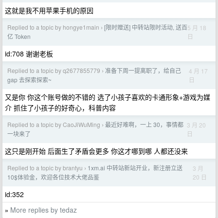
这就是我不用苹果手机的原因
Replied to a topic by hongye1main
[限时赠送] 中转站限时活动, 送百
5 月 18
›
日
亿 Token
id:708 谢谢老板
Replied to a topic by q2677855779
准备下周一提离职了，给自己
4 月 17
›
日
gap 去探索探索~
又是你 你这个账号做的不错的 选了小孩子喜欢的卡通形象+游戏为媒
介 抓住了小孩子的好奇心，科普内容
Replied to a topic by CaoJiWuMing
最近好难啊，一上 30，事情都
3 月 20
›
日
一块来了
这只是刚开始 后面生了矛盾会更多 你这才哪到哪 人都还没来
Replied to a topic by brantyu
1xm.ai 中转站新站开业，新注册立送
3 月
›
20 日
10$体验金，欢迎各位技术大佬品鉴
id:352
More replies by tedaz
»