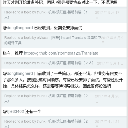
昨天才刚开始准备补招，团队 /领导都要协商对比一下，还望理解
Replied to a topic by thunk
杭州-滨江区-招聘前端（ 1
2017 年 5 月 17
›
日
人）
@
dongliangnerd
已经收到，近期会安排面试
Replied to a topic by elviscai
[限免] Instant Translate 菜单栏中
2017 年 5 月 9
›
日
的翻译工具
搭车，推荐
https://github.com/stormtea123/Translate
Replied to a topic by thunk
杭州-滨江区-招聘前端（ 2 人）
2017 年 5 月 1 日
›
@
dongliangnerd
目前收到了一些简历，都还不错，但业务有限要不
了那么多人。按照投递时间顺序，有些已经安排了面试，有些还没开
始，具体结果怎么样，还需要等待领导裁决。因此暂停投递吧
Replied to a topic by thunk
杭州-滨江区-招聘前端（ 2
2017 年 4 月 26
›
日
人）
@
lijie33402
还有一个
Replied to a topic by thunk
杭州-滨江区-招聘前端（ 2
2017 年 4 月 24
›
日
人）