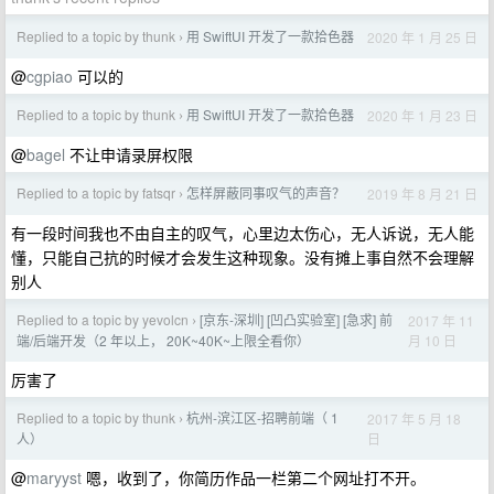
Replied to a topic by thunk
用 SwiftUI 开发了一款拾色器
2020 年 1 月 25 日
›
@
cgpiao
可以的
Replied to a topic by thunk
用 SwiftUI 开发了一款拾色器
2020 年 1 月 23 日
›
@
bagel
不让申请录屏权限
Replied to a topic by fatsqr
怎样屏蔽同事叹气的声音？
2019 年 8 月 21 日
›
有一段时间我也不由自主的叹气，心里边太伤心，无人诉说，无人能
懂，只能自己抗的时候才会发生这种现象。没有摊上事自然不会理解
别人
Replied to a topic by yevolcn
[京东-深圳] [凹凸实验室] [急求] 前
2017 年 11
›
月 10 日
端/后端开发（2 年以上， 20K~40K~上限全看你）
厉害了
Replied to a topic by thunk
杭州-滨江区-招聘前端（ 1
2017 年 5 月 18
›
日
人）
@
maryyst
嗯，收到了，你简历作品一栏第二个网址打不开。