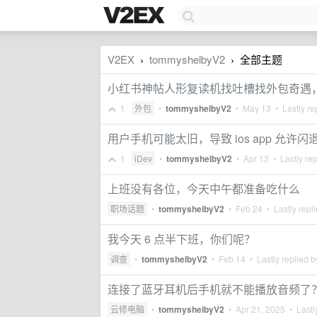
V2EX
tommyshelbyV2
全部主题
›
›
小红书神帖人形复读机找吐槽找外包奇遇
1
外包
•
tommyshelbyV2
•
May 13
• Lastly re
用户手机可能太旧，导致 ios app 允许
1
iDev
•
tommyshelbyV2
•
Apr 13
• Lastly re
上班没有各位，今天中午都准备吃什么
职场话题
•
tommyshelbyV2
•
Feb 24
• Lastly repl
我今天 6 点半下班，你们呢？
调查
•
tommyshelbyV2
•
Feb 14
• Lastly replied 
连接了蓝牙耳机后手机就不能播放音频了
云修电脑
•
tommyshelbyV2
•
Apr 21, 2025
• Lastl