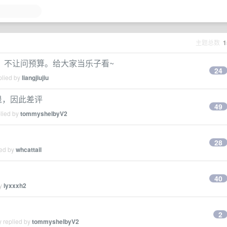
主题总数
1
，不让问预算。给大家当乐子看~
24
plied by
liangjiujiu
闪退，因此差评
49
plied by
tommyshelbyV2
28
ied by
whcattail
40
by
lyxxxh2
？
2
y replied by
tommyshelbyV2