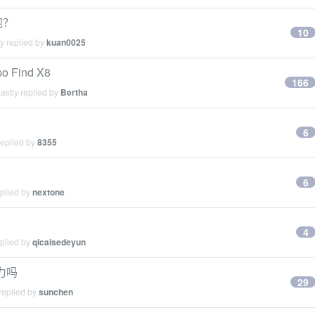
跑？
10
y replied by
kuan0025
Find X8
166
astly replied by
Bertha
6
replied by
8355
6
eplied by
nextone
4
eplied by
qicaisedeyun
力吗
29
replied by
sunchen