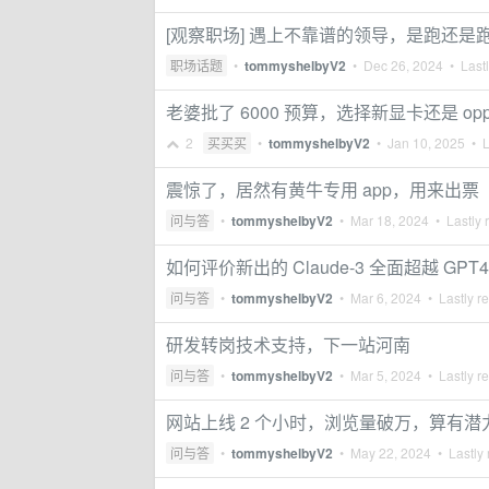
[观察职场] 遇上不靠谱的领导，是跑还是
职场话题
•
tommyshelbyV2
•
Dec 26, 2024
• Lastl
老婆批了 6000 预算，选择新显卡还是 oppo 
2
买买买
•
tommyshelbyV2
•
Jan 10, 2025
• L
震惊了，居然有黄牛专用 app，用来出票
问与答
•
tommyshelbyV2
•
Mar 18, 2024
• Lastly 
如何评价新出的 Claude-3 全面超越 GPT4
问与答
•
tommyshelbyV2
•
Mar 6, 2024
• Lastly r
研发转岗技术支持，下一站河南
问与答
•
tommyshelbyV2
•
Mar 5, 2024
• Lastly r
网站上线 2 个小时，浏览量破万，算有潜
问与答
•
tommyshelbyV2
•
May 22, 2024
• Lastly 