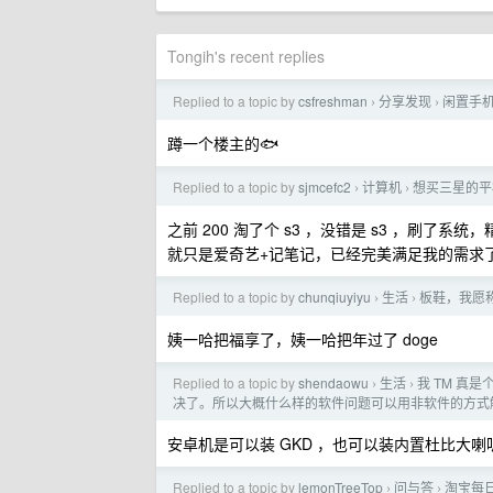
Tongih's recent replies
Replied to a topic by
csfreshman
分享发现
闲置手
›
›
蹲一个楼主的🐟
Replied to a topic by
sjmcefc2
计算机
想买三星的平
›
›
之前 200 淘了个 s3 ，没错是 s3 ，刷了
就只是爱奇艺+记笔记，已经完美满足我的需求
Replied to a topic by
chunqiuyiyu
生活
板鞋，我愿
›
›
姨一哈把福享了，姨一哈把年过了 doge
Replied to a topic by
shendaowu
生活
我 TM 真
›
›
决了。所以大概什么样的软件问题可以用非软件的方式
安卓机是可以装 GKD ，也可以装内置杜比大
Replied to a topic by
lemonTreeTop
问与答
淘宝每日
›
›