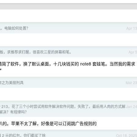
机、电脑如何处置？
Apr 1
板，求推荐求打醒，很喜欢三星的屏幕和笔。
Apr 
系统，精简了软件，换了默认桌面，十几块钱买的 note8 套娃笔。当然我的需求
了
称之为美丽刑具
Mar 2
是个 213，花了三个小时尝试用软件解决软件问题，失败了。最后用人肉的方式解
Jan 2
解决？有规律吗？
喇叭的。苹果不太了解，好像是可以订阅跳广告规则的
 2 元的红包，你们都买了啥
Oct 18, 202