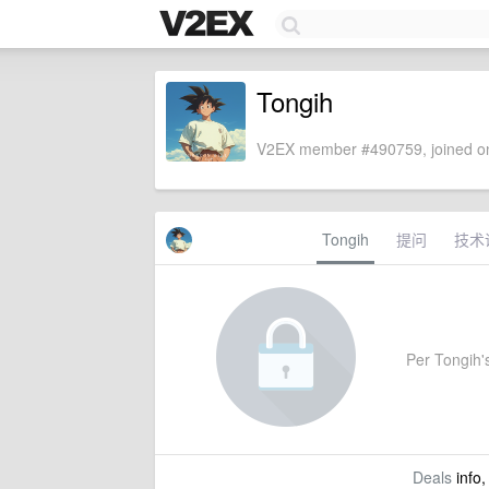
Tongih
V2EX member #490759, joined on
Tongih
提问
技术
Per Tongih's
Deals
info,