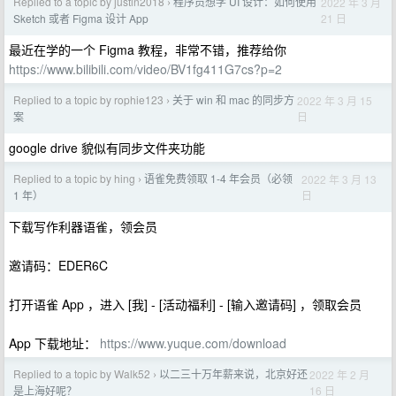
Replied to a topic by justin2018
程序员想学 UI 设计：如何使用
2022 年 3 月
›
21 日
Sketch 或者 Figma 设计 App
最近在学的一个 Figma 教程，非常不错，推荐给你
https://www.bilibili.com/video/BV1fg411G7cs?p=2
Replied to a topic by rophie123
关于 win 和 mac 的同步方
2022 年 3 月 15
›
日
案
google drive 貌似有同步文件夹功能
Replied to a topic by hing
语雀免费领取 1-4 年会员（必领
2022 年 3 月 13
›
日
1 年）
下载写作利器语雀，领会员
邀请码：EDER6C
打开语雀 App ，进入 [我] - [活动福利] - [输入邀请码] ，领取会员
App 下载地址：
https://www.yuque.com/download
Replied to a topic by Walk52
以二三十万年薪来说，北京好还
2022 年 2 月
›
16 日
是上海好呢？