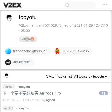
tooyotu
V2EX member #531026, joined on 2021-01-29 12:47:10
+08:00
73
4
frangezone.github.io/
5620-6561-4235
405027261
Switch topics list
AirPods
•
tooyotu
下一个要不要继续买 AirPods Pro
19
Jul 29, 2025 • Lastly replied by
agood
macOS
•
tooyotu