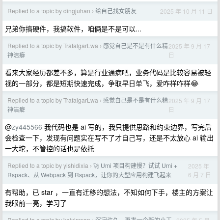
Replied to a topic by dingjuhan
给自己找女朋友
2025 年 10 月 11 日
›
兄弟你搞硬件，我搞软件，咱俩是不是可以...
Replied to a topic by TrafalgarLwa
感觉自己是不是有什么精
2025 年 9 月 17
›
日
神洁癖
看来大家经历都差不多，算是行业通病吧，业务代码是比较容易被轻
视的一部分，都是短期快速完成，争取早日单飞，爱咋样咋样😂
Replied to a topic by TrafalgarLwa
感觉自己是不是有什么精
2025 年 9 月 17
›
日
神洁癖
@
zy445566
我代码也是 ai 写的，我只提供思路和约束边界，写完后
会检查一下，发现有问题实在写不了才自己写，还是不太放心 ai 输出
一大坨，不管控的话也是依托
Replied to a topic by yishidixia
🚀 Umi 项目构建慢？试试 Umi +
2025 年
›
6 月 7 日
Rspack、从 Webpack 到 Rspack，让你的大型应用构建飞起来
有帮助，已 star ，一直有迁移的想法，不知如何下手，楼主的方案让
我眼前一亮，学习了
Replied to a topic by kaixinwan
沉寂许久，再发一个新的小工