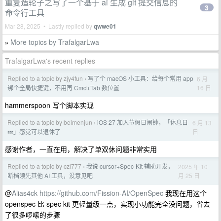
重复造轮子之写了一个基于 ai 生成 git 提交信息的
3
命令行工具
Mar 28, 2025 • Lastly replied by
qwwe01
More topics by TrafalgarLwa
»
TrafalgarLwa's recent replies
Replied to a topic by zjy4fun
写了个 macOS 小工具：给每个常用 app
6 月
›
16 日
绑个全局快捷键，不用再 Cmd+Tab 数位置
hammerspoon 写个脚本实现
Replied to a topic by beimenjun
iOS 27 加入节假日闹钟，「休息日
6 月 13
›
日
💤」感觉可以退休了
感谢作者，一直在用，解决了单双休问题非常实用
Replied to a topic by czl777
我说 cursor+Spec-Kit 辅助开发，
2025 年 10
›
月 25 日
断档领先其他 AI 工具，没意见吧
@
Alias4ck
https://github.com/Fission-AI/OpenSpec
我现在用这个
openspec 比 spec kit 更轻量级一点，实现小功能完全没问题，省去
了很多啰嗦的步骤