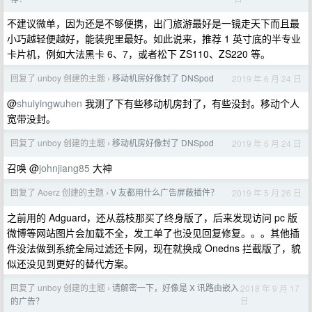
不建议微单，因为还是不够便携，出门旅游最好是一镜走天下而且最
小巧越轻便越好，能装兜里最好。如此说来，推荐 1 英寸底的半专业
卡片机，例如大法黑卡 6、7，或者松下 ZS110、ZS220 等。
回复了 unboy 创建的主题
移动机房好像封了 DNSpod
2019 年 6 月 24 日
›
@
shuiyingwuhen
我测了下有些移动机房封了，有些没封。移动个人
宽带没封。
回复了 unboy 创建的主题
移动机房好像封了 DNSpod
2019 年 6 月 24 日
›
召唤 @
johnjiang85
大神
回复了 Aoerz 创建的主题
V 友都用什么广告屏蔽插件？
2019 年 5 月 26 日
›
之前用的 Adguard，还从荔枝那买了终身版了，后来发现访问 pc 版
微博等网站图片会加载不全，发工单了也没见回复修复。。。其他插
件没法做到系统全局过滤还卡网，现在就换成 Onedns 拦截版了，貌
似还没见到更好的替代方案。
回复了 unboy 创建的主题
请解密一下，好像是 X 讯路由嵌入
2018 年 9 月 17
›
日
的广告？