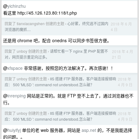
@
yichinzhu
看这里 http://45.126.123.80:118/t.php
回复了 tianxiacangshen 创建的主题
心好累，终究逃不过国内
2018 年 6 月
›
4 日
浏览器的魔抓....
还是用 chrome 吧，配合 onedns 可以同步书签很方便。
回复了 unboy 创建的主题
请帮忙看一下 nginx 里 PHP 配置不
2018 年 4 月
›
21 日
对，网页提示重定向过多。
@
xfspace
非常感谢，按照您的方法解决了。再次感谢！！
回复了 unboy 创建的主题
IIS 搭建 FTP 服务器，客户端连接报错响
2018 年
›
4 月 9 日
应： 500 'MLSD ': command not understood.怎么破？
@
inrenping
网站是正常的。就是 FTP 登不上去了，通过浏览器也不
行。
回复了 unboy 创建的主题
IIS 搭建 FTP 服务器，客户端连接报错响
2018 年
›
4 月 9 日
应： 500 'MLSD ': command not understood.怎么破？
@
huiyifyj
单位的老 web 服务器，网站是
asp.net
的，不是我能选择
的问题。。