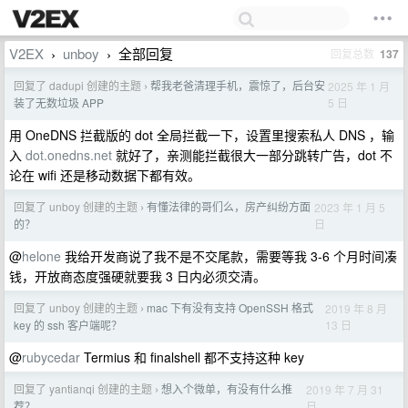
V2EX
unboy
全部回复
回复总数
137
›
›
回复了 dadupi 创建的主题
帮我老爸清理手机，震惊了，后台安
2025 年 1 月
›
5 日
装了无数垃圾 APP
用 OneDNS 拦截版的 dot 全局拦截一下，设置里搜索私人 DNS ，输
入
dot.onedns.net
就好了，亲测能拦截很大一部分跳转广告，dot 不
论在 wifi 还是移动数据下都有效。
回复了 unboy 创建的主题
有懂法律的哥们么，房产纠纷方面
2023 年 1 月 5
›
日
的？
@
helone
我给开发商说了我不是不交尾款，需要等我 3-6 个月时间凑
钱，开放商态度强硬就要我 3 日内必须交清。
回复了 unboy 创建的主题
mac 下有没有支持 OpenSSH 格式
2019 年 8 月
›
13 日
key 的 ssh 客户端呢？
@
rubycedar
Termius 和 finalshell 都不支持这种 key
回复了 yantianqi 创建的主题
想入个微单，有没有什么推
2019 年 7 月 31
›
日
荐？