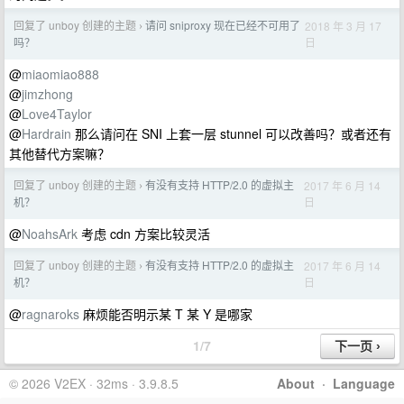
回复了 unboy 创建的主题
请问 sniproxy 现在已经不可用了
2018 年 3 月 17
›
日
吗？
@
miaomiao888
@
jimzhong
@
Love4Taylor
@
Hardrain
那么请问在 SNI 上套一层 stunnel 可以改善吗？或者还有
其他替代方案嘛？
回复了 unboy 创建的主题
有没有支持 HTTP/2.0 的虚拟主
2017 年 6 月 14
›
日
机？
@
NoahsArk
考虑 cdn 方案比较灵活
回复了 unboy 创建的主题
有没有支持 HTTP/2.0 的虚拟主
2017 年 6 月 14
›
日
机？
@
ragnaroks
麻烦能否明示某 T 某 Y 是哪家
1/7
© 2026 V2EX · 32ms · 3.9.8.5
About
·
Language