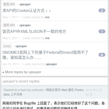
饭否 API
•
upsuper
求API的Cookie认证方式 > <
2
May 7, 2011 • Lastly replied by
rex
饭否 API
•
upsuper
饭否API中XML与JSON不一致的地方
1
May 3, 2011 • Lastly replied by
rex
Linux
•
upsuper
GNOME3官网上下的基于Fedora的livecd我用不了
6
嗷，谁知道怎么办……
Apr 15, 2011 • Lastly replied by
upsuper
More topics by upsuper
»
upsuper's recent replies
Replied to a topic by outloudvi
网易云音乐 Web 版在 Firefox
2019 年 2 月
›
22 日
Beta 上不可用
网易的同学在 Bugzilla 上回复了，表示他们已经修好了这个问题，各
位可以对此进行测试，如果还有问题欢迎继续反馈