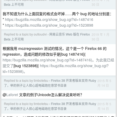
30 日
Beta 上不可用
我不知道为什么上面回复的格式会坏掉……两个 bug 的地址分别是：
*
https://bugzilla.mozilla.org/show_bug.cgi?id=1487416
*
https://bugzilla.mozilla.org/show_bug.cgi?id=1523898
Replied to a topic by outloudvi
网易云音乐 Web 版在 Firefox
2019 年 1 月
›
30 日
Beta 上不可用
根据我用 mozregression 测试的情况，这个是一个 Firefox 66 的
regression，造成问题的修改似乎是[bug 1487416](
https://bugzilla.mozilla.org/show_bug.cgi?id=1487416)。为此我已经
提交了
[bug 1523898](
https://bugzilla.mozilla.org/show_bug.cgi?
id=1523898)。
Replied to a topic by timbotetsu
Firefox 38 开发者版本支持 Ruby
2015 年 5
›
月 14 日
了，举的例子让人担心超电磁炮在意禁书目录
@
Laforet
文章的例子Unicode怎么解决说来听听？
Replied to a topic by timbotetsu
Firefox 38 开发者版本支持 Ruby
2015 年 5
›
月 14 日
了，举的例子让人担心超电磁炮在意禁书目录