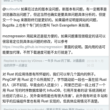
31 日
Beta 上不可用
@
outloudvi
如果在过去的版本没问题，新版本有问题，有一定概率是
浏览器改出问题了，但这当然也确实是要具体问题具体分析的，但提
交一个 bug 来跟踪终归是更好的。如果最终证明是网站的问题，
Bugzilla 上也有个专门的分类叫 Tech Evangelism 来处理。
mozregression 用起来还是挺方便的，如果问题重现很稳定的话可以
很容易定位到具体出问题的修改，可以参考
https://mozilla.github.io/mozregression/
里面的说明。国内用的话可
能要加代理，不然下载速度可能不太行就是了。
Replied to a topic by VDimos
一年多 Rust 的了解，对蠢蠢欲
2019 年 1 月
›
30 日
动的同学一点建议
对 Rust 的应用场景有所怀疑的，我们可以举几个国内的例子。
PingCAP 用 Rust 这个众所周知了，字节跳动前一段也一直在招 Rust
的人（并不好招，毕竟会的人还是少），阿里巴巴前一段上线了一个
用 Rust 写的时序数据库替代 InfluxDB，引用开发者的话“系统消耗对
比低好几倍以上，另外查询性能也有很大改善”。此外我有听说 B 站和
知乎的后端组件里也有用 Rust 实现的，但具体应用情况不清楚。
Replied to a topic by outloudvi
网易云音乐 Web 版在 Firefox
2019 年 1 月
›