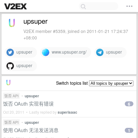
upsuper
V2EX member #5359, joined on 2011-01-21 17:24:37
+08:00
upsuper
www.upsuper.org/
upsuper
upsuper
Switch topics list
饭否 API
•
upsuper
饭否 OAuth 实现有错误
6
Oct 20, 2011 • Lastly replied by
superisaac
饭否 API
•
upsuper
使用 OAuth 无法发送消息
1