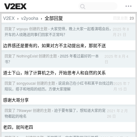
V2EX
v2yooha
全部回复
回复总数
23
›
›
回复了 vcyuyu 创建的主题
大家觉得，晚上大家一起看演唱会后，
2025 年 8
›
月 21 日
开车的人绕路送同事们回家不正常吗？
边界感还是要有的，如果对方不主动提出来，那就不送
回复了 NothingExist 创建的主题
2025 年看过最好的一本
2025 年 8 月 4
›
日
书？
道士下山，除了计算机之外，开始思考人和自然的关系
回复了 songyoucai 创建的主题
说说自己在小红书和某平台找过的
2025 年 7
›
月 15 日
陪玩，搭子和地陪的经历。方便大家理解
感谢大哥分享
回复了 79lawyer 创建的主题
迫于要有猫了，想知道大家的宠
2021 年 2 月
›
26 日
物都起的啥名
老四，就叫老四