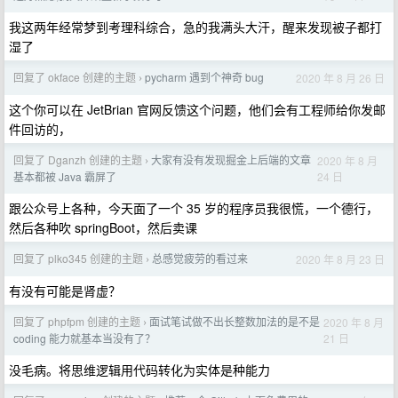
我这两年经常梦到考理科综合，急的我满头大汗，醒来发现被子都打
湿了
回复了 okface 创建的主题
pycharm 遇到个神奇 bug
2020 年 8 月 26 日
›
这个你可以在 JetBrian 官网反馈这个问题，他们会有工程师给你发邮
件回访的，
回复了 Dganzh 创建的主题
大家有没有发现掘金上后端的文章
2020 年 8 月
›
24 日
基本都被 Java 霸屏了
跟公众号上各种，今天面了一个 35 岁的程序员我很慌，一个德行，
然后各种吹 springBoot，然后卖课
回复了 plko345 创建的主题
总感觉疲劳的看过来
2020 年 8 月 23 日
›
有没有可能是肾虚？
回复了 phpfpm 创建的主题
面试笔试做不出长整数加法的是不是
2020 年 8 月
›
21 日
coding 能力就基本当没有了？
没毛病。将思维逻辑用代码转化为实体是种能力