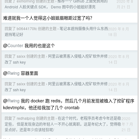
回复了 exmorning 创建的主题
推荐一个 Github 上面免费用的
2020 年 8
›
月 21 日
Android 人脸关键点 SDK， Demo 图中的小姐姐好漂亮
难道就我一个人觉得这小姐姐眉眼距过宽了吗？
回复了 b0644170fc 创建的主题
笔记本遮挡摄像头用什么东西
2020 年 8 月
›
18 日
遮挡笔记好
@
Counter
我用的也是这个
回复了 saixx 创建的主题
阿里云被黑客入侵植入挖矿软件并修
2020 年 8 月
›
14 日
改了 ssh key
@
Rwing
容器里面
回复了 saixx 创建的主题
阿里云被黑客入侵植入挖矿软件并修
2020 年 8 月
›
14 日
改了 ssh key
@
Rwing
我的 docker 跑 redis，然后几个月前发现被植入了挖矿程序
kdevtmpfsi，他还给我加了几个 crontab
回复了 redhatping 创建的主题
在这个时代，老程序员考虑今年还是稳
2020
›
年 7 月
定些， 但是发现身边的年轻人一不开心就离职。这是年纪大了，觉得稳
21 日
妥点好，还是年少应该轻狂呢/