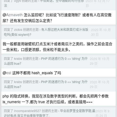
回复了 0gys 创建的主题
不怕笑话，空中通勤的可行性想
2020 年 12 月 17
›
日
法
@
Azmaveth
怎么监控呢？比如说飞行速度限制？或者有人在高空撒
尿？还有发生空祸后怎么定责？
回复了 zictos 创建的主题
有人想过把大米和蔬菜打成汁当饭
2020 年 10 月
›
30 日
吃吗(类似 soylent)?
我一般都是用破壁机打点玉米汁或者南瓜汁之类的，操作之前会混合
一些米粒，口感更浓醇，但米粒不能太多，
回复了 krabs 创建的主题
PHP 的迷惑行为 0 == 'string' 为什
2020 年 10 月
›
29 日
么返回 true？
@
est
这种不都用 hash_equals 了吗
回复了 krabs 创建的主题
PHP 的迷惑行为 0 == 'string' 为什
2020 年 10 月
›
29 日
么返回 true？
php 的隐式转换，我现在涉及数字类型的判断，都会先把两个参数
is_numeric 一下,都为 true 才执行后续，或者直接用===
回复了 incomparable9527 创建的主题
毕业后梦里全是数学题,最
2020 年 9
›
月 25 日
近好焦虑,我又开始重新学数学了.