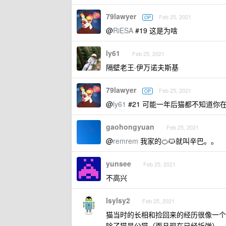
79lawyer
Feb 25, 2021
OP
@
RiESA
#19 这是为啥
ly61
Feb 25, 2021
隔壁老王·伊万诺夫斯基
79lawyer
Feb 25, 2021
OP
@
ly61
#21 可能一年后猫都不知道你在
gaohongyuan
Feb 25, 2021
@
remrem
我家的🍊🐱就叫辛巴。。
yunsee
Feb 25, 2021
不高兴
lsylsy2
Feb 25, 2021
猫当时的长相和捡回来的经历很像一个
除了猫是公猫（而且现在已经拆弹）