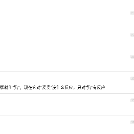
2
2
2
2
就叫“狗”，现在它对“麦麦”没什么反应，只对“狗”有反应
3
3