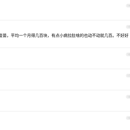
1
1
疫苗，平均一个月得几百块，有点小病拉肚啥的也动不动就几百。不好好
1
1
1
1