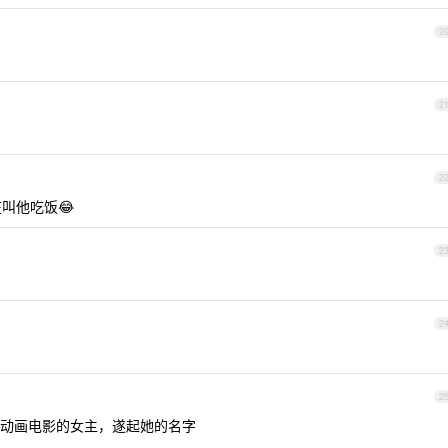
2
2
2
叫他吃饭😂
2
2
2
动画电影的女主，遂起她的名字