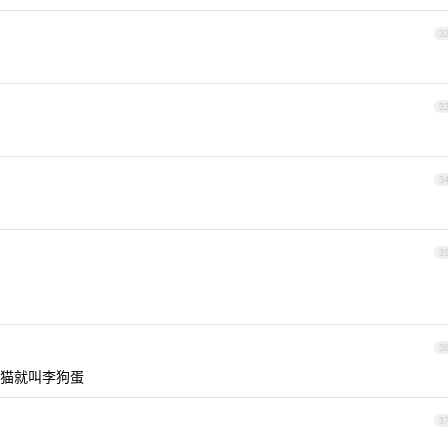
3
3
3
3
3
猫就叫李狗蛋
3