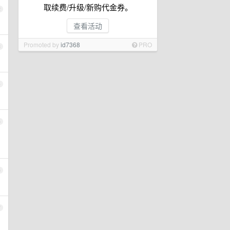
取续费/升级/新购代金券。
2
查看活动
Promoted by
id7368
PRO
3
4
5
6
7