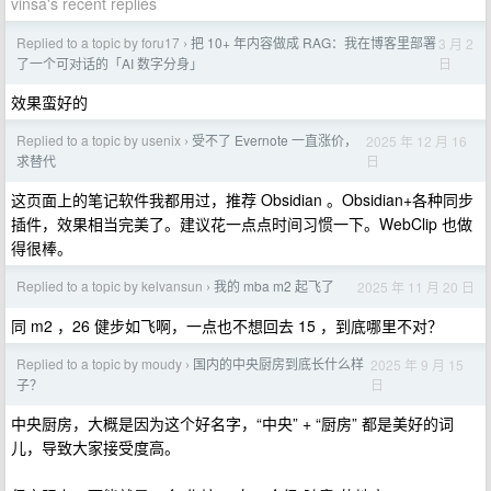
vinsa's recent replies
Replied to a topic by foru17
把 10+ 年内容做成 RAG：我在博客里部署
3 月 2
›
日
了一个可对话的「AI 数字分身」
效果蛮好的
Replied to a topic by usenix
受不了 Evernote 一直涨价，
2025 年 12 月 16
›
日
求替代
这页面上的笔记软件我都用过，推荐 Obsidian 。Obsidian+各种同步
插件，效果相当完美了。建议花一点点时间习惯一下。WebClip 也做
得很棒。
Replied to a topic by kelvansun
我的 mba m2 起飞了
2025 年 11 月 20 日
›
同 m2 ，26 健步如飞啊，一点也不想回去 15 ，到底哪里不对？
Replied to a topic by moudy
国内的中央厨房到底长什么样
2025 年 9 月 15
›
日
子？
中央厨房，大概是因为这个好名字，“中央” + “厨房” 都是美好的词
儿，导致大家接受度高。