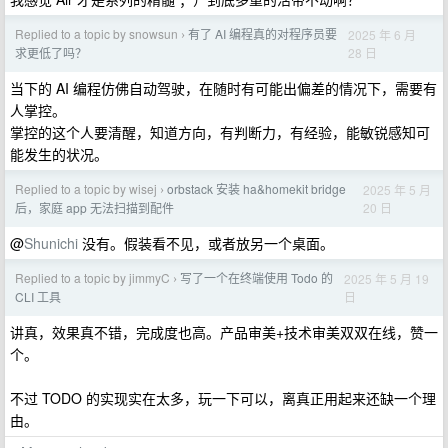
Replied to a topic by snowsun
有了 AI 编程真的对程序员要
2025 年 6 月
›
28 日
求更低了吗？
当下的 AI 编程仿佛自动驾驶，在随时有可能出偏差的情况下，需要有
人掌控。
掌控的这个人要清醒，知道方向，有判断力，有经验，能敏锐感知可
能发生的状况。
Replied to a topic by wisej
orbstack 安装 ha&homekit bridge
2025 年 5 月
›
20 日
后，家庭 app 无法扫描到配件
@
Shunichi
没有。假装看不见，或者放另一个桌面。
Replied to a topic by jimmyC
写了一个在终端使用 Todo 的
2025 年 5 月 19
›
日
CLI 工具
讲真，效果真不错，完成度也高。产品审美+技术审美双双在线，赞一
个。
不过 TODO 的实现实在太多，玩一下可以，离真正用起来还缺一个理
由。