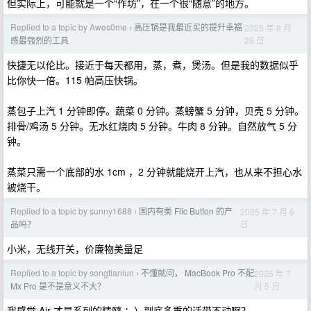
但实际上，可能就是一个“作坊”，在一个很“随意”的地方。
Replied to a topic by Awes0me
高压锅是我最近买的提升幸福
2025 年 8 月
›
26 日
感最强烈的工具
快捷无以伦比。接近于每天都用，蒸，煮，煲汤。但是我的数据似乎
比你快一倍。115 帕高压快锅。
蒸包子上汽 1 分钟即停。蔬菜 0 分钟。蒸螃蟹 5 分钟，贝壳 5 分钟。
排骨/鸡汤 5 分钟。无水红烧肉 5 分钟。牛肉 8 分钟。自然放气 5 分
钟。
蒸菜只需一个底部的水 1cm ，2 分钟就能烧开上汽，也从来不担心水
被烧干。
Replied to a topic by sunny1688
国内有类 Flic Button 的产
2025 年 7 月 6
›
日
品吗？
小米，无线开关，价廉物美量足
Replied to a topic by songtianlun
不懂就问， MacBook Pro 不配
2025 年 7
›
月 5 日
Mx Pro 是不是意义不大？
我感觉 Air 才是系列的精髓 ；）到底多重的活带不动啊？