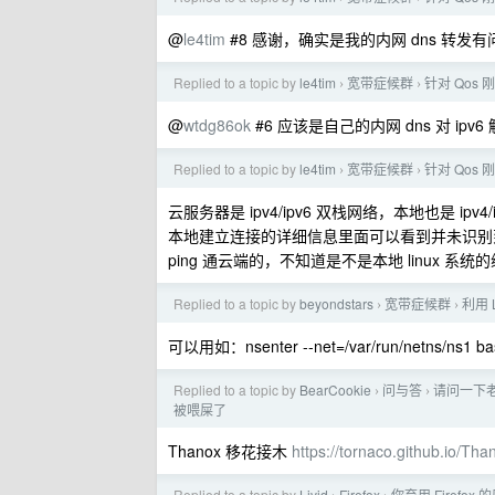
@
le4tim
#8 感谢，确实是我的内网 dns 转发有
Replied to a topic by
le4tim
宽带症候群
针对 Qos
›
›
@
wtdg86ok
#6 应该是自己的内网 dns 对 ip
Replied to a topic by
le4tim
宽带症候群
针对 Qos
›
›
云服务器是 ipv4/ipv6 双栈网络，本地也是 ipv
本地建立连接的详细信息里面可以看到并未识别到本地的
ping 通云端的，不知道是不是本地 linux 系统
Replied to a topic by
beyondstars
宽带症候群
利用 
›
›
可以用如：nsenter --net=/var/run/netns/ns
Replied to a topic by
BearCookie
问与答
请问一下
›
›
被喂屎了
Thanox 移花接木
https://tornaco.github.io/Tha
Replied to a topic by
Livid
Firefox
你弃用 Firefox