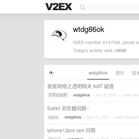
wtdg86ok
V2EX member #107548, joined on
Today's activity rank
19668
wtdg86ok
提问
技
家庭网络之透明网关 NAT 疑惑
宽带症候群
•
wtdg86ok
•
Jan 22, 2021
• Lastly rep
Safari 浏览器问题~
Apple
•
wtdg86ok
•
Nov 15, 2020
• Lastly replied
iphone12pro vpn 问题
iPhone
•
•
Nov 2, 2020
• Lastly replied