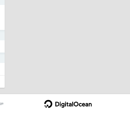
3
3
ge