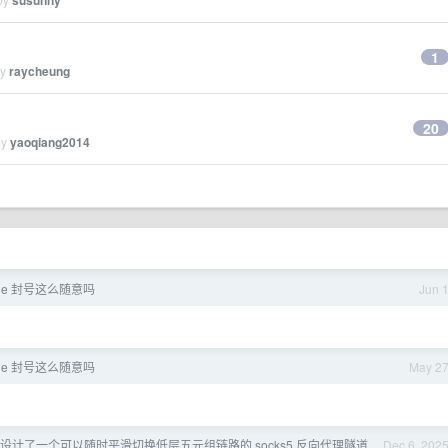
susunny
1
by
raycheung
20
by
yaoqiang2014
ude 封号这么随意吗
Jun 
ude 封号这么随意吗
May 2
 刚设计了一个可以随时平滑切换低层五元组链路的 socks5 反向代理隧道
Dec 6, 202