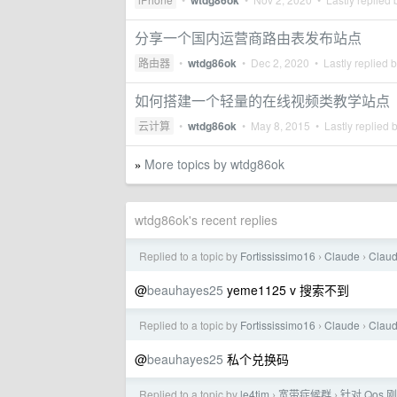
wtdg86ok
分享一个国内运营商路由表发布站点
路由器
•
wtdg86ok
•
Dec 2, 2020
• Lastly replied 
如何搭建一个轻量的在线视频类教学站点
云计算
•
wtdg86ok
•
May 8, 2015
• Lastly replied 
More topics by wtdg86ok
»
wtdg86ok's recent replies
Replied to a topic by
Fortississimo16
Claude
Cla
›
›
@
beauhayes25
yeme1125 v 搜索不到
Replied to a topic by
Fortississimo16
Claude
Cla
›
›
@
beauhayes25
私个兑换码
Replied to a topic by
le4tim
宽带症候群
针对 Qos
›
›