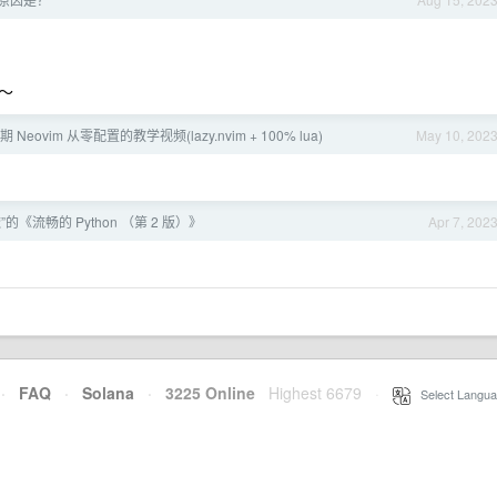
～～
 Neovim 从零配置的教学视频(lazy.nvim + 100% lua)
May 10, 202
的《流畅的 Python （第 2 版）》
Apr 7, 202
·
FAQ
·
Solana
·
3225 Online
Highest 6679
·
Select Langua