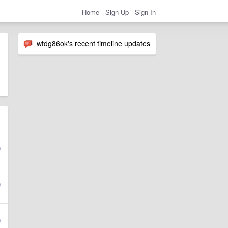
Home
Sign Up
Sign In
wtdg86ok's recent timeline updates