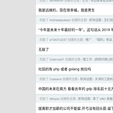
回复了
stonesirsir
创建的主题
生活
有远嫁或者远取
›
›
我是远嫁的，现在很幸福，我是男生
回复了
michaeljackson
创建的主题
职场话题
怎们说
›
›
“今年是未来十年最好的一年”。这句话从 201
回复了
a154312237
创建的主题
推广
「福利」新品 
›
›
无敌了
回复了
Calence21
创建的主题
酷工作
[陌陌内推] [校
›
›
社招的有 php 或者 golang 岗位吗
回复了
Cassano
创建的主题
职场话题
天津的工欧机
›
›
中国的未来在南方 看看去年的 gdp 排名前十
回复了
ddoyou
创建的主题
职场话题
拿了 offer
›
›
提离职才加薪的公司不能留,开弓没有回头箭.留