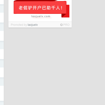
日
Promoted by
laojuelv
PRO
日
日
日
日