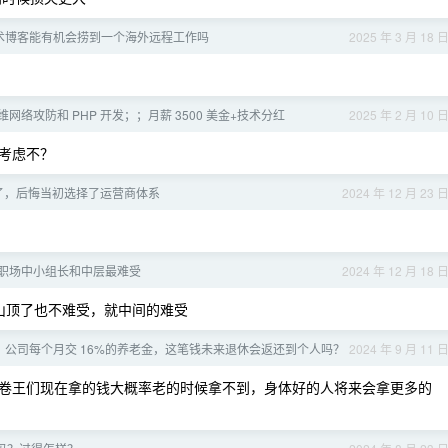
术博客能有机会捞到一个海外远程工作吗
2025 年 3 月 18 
网络攻防和 PHP 开发；；月薪 3500 美金+技术分红
2025 年 2 月 10 
们考虑不？
 岁了，后悔当初选择了运营商体系
2024 年 12 月 23 
职场中小组长和中层最难受
2024 年 12 月 18 
山顶了也不难受，就中间的难受
，公司每个月交 16%的养老金，这笔钱未来退休会返还到个人吗？
2024 年 9 月 11 
卷王们现在拿的钱大概率老的时候拿不到，身体好的人将来会拿更多的