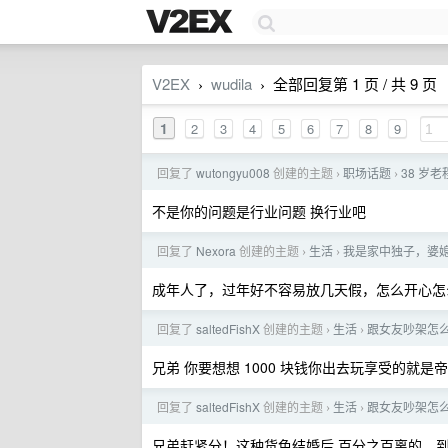
V2EX
wudila
全部回复第 1 页 / 共 9 页
›
›
1
2
3
4
5
6
7
8
9
回复了
wutongyu008
创建的主题
职场话题
38 岁
›
›
不是你的问题是行业问题 换行业吧
回复了
Nexora
创建的主题
生活
我是家中独子，婆
›
›
成年人了，过年好不容易放几天假，怎么开心怎
回复了
saltedFishX
创建的主题
生活
跟女友吵架怎
›
›
兄弟 你要想想 1000 块钱你出去玩享受的就
回复了
saltedFishX
创建的主题
生活
跟女友吵架怎
›
›
兄弟赶紧分！这种货色结婚后 百分之百离的，