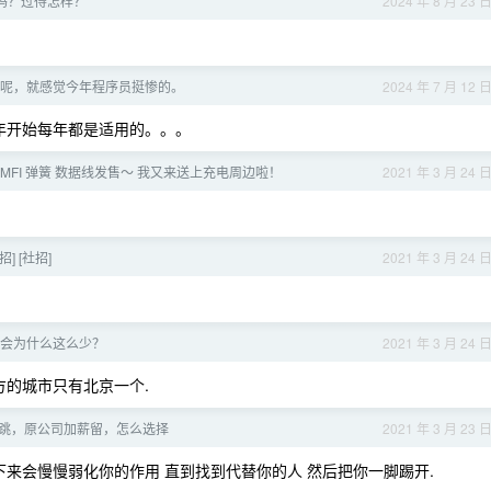
吗？过得怎样？
2024 年 8 月 23 
呢，就感觉今年程序员挺惨的。
2024 年 7 月 12 
9 年开始每年都是适用的。。。
MFI 弹簧 数据线发售～ 我又来送上充电周边啦！
2021 年 3 月 24 
招] [社招]
2021 年 3 月 24 
会为什么这么少？
2021 年 3 月 24 
北方的城市只有北京一个.
 准备跳，原公司加薪留，怎么选择
2021 年 3 月 23 
下来会慢慢弱化你的作用 直到找到代替你的人 然后把你一脚踢开.