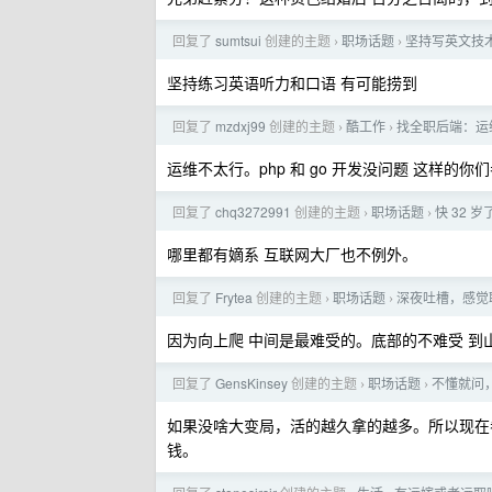
回复了
sumtsui
创建的主题
职场话题
坚持写英文技
›
›
坚持练习英语听力和口语 有可能捞到
回复了
mzdxj99
创建的主题
酷工作
找全职后端：运维
›
›
运维不太行。php 和 go 开发没问题 这样的你
回复了
chq3272991
创建的主题
职场话题
快 32
›
›
哪里都有嫡系 互联网大厂也不例外。
回复了
Frytea
创建的主题
职场话题
深夜吐槽，感觉
›
›
因为向上爬 中间是最难受的。底部的不难受 到
回复了
GensKinsey
创建的主题
职场话题
不懂就问
›
›
如果没啥大变局，活的越久拿的越多。所以现在
钱。