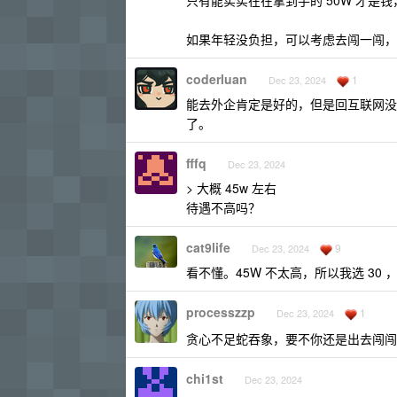
只有能实实在在拿到手的 50W 才是
如果年轻没负担，可以考虑去闯一闯，
coderluan
1
Dec 23, 2024
能去外企肯定是好的，但是回互联网没啥
了。
fffq
Dec 23, 2024
> 大概 45w 左右
待遇不高吗？
cat9life
9
Dec 23, 2024
看不懂。45W 不太高，所以我选 30 ，
processzzp
1
Dec 23, 2024
贪心不足蛇吞象，要不你还是出去闯
chi1st
Dec 23, 2024