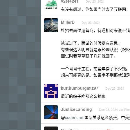
v2er4241
Dec 23, 2024
有没有想过，你如果当时去了互联网，
MillerD
Dec 23, 2024
社招去面过运营商，待遇相对来说不错
笔试过了，面试的时候挺有意思。
有些候选人明显就是跟经理认识（跟经
面试时我草草聊了几句就回了。
一个哥哥干工程，前些年挣了不少钱。
想来可能真的是。如果争不到那就知足
kurthumburgmtz97
Dec 23, 2024
最近的帖子咋都这么抽象
JusticeLanding
Dec 23, 2024 via iPh
@
coderluan
国际关系这么紧张，中美