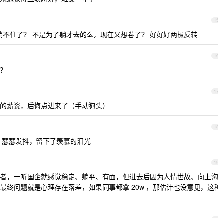
1
:30+就躺不住了？ 不是为了躺才去的么，现在又想卷了？ 好好好两极反转
1
？
1
的薪资，后悔点进来了（手动狗头）
1
W ，瑟瑟发抖，留下了羡慕的泪光
1
者，一听国企就感觉稳定、躺平、有面，但进去后因为人情世故、向上沟
最终问题就是心理存在落差，如果同事都拿 20w ，那估计也没意见，这