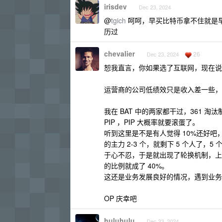
irisdev
Dec 23, 2024
@
tgich
呵呵，早买比特币拿不住就是
历过
chevalier
26
Dec 23, 2024
恕我直言，你如果选了互联网，现在说
运营商的公司低绩效只是收入差一些，
我在 BAT 中的两家都干过，361
PIP ，PIP 大概率就要滚蛋了。
听到这里是不是有人觉得 10%还好吧，
的主力 2-3 个，就剩下 5 个人了
于心不忍，于是就出现了轮换机制，上
的比例就成了 40%。
这还是业务发展良好的情况，遇到业务
OP 庆幸吧
huluhulu
Dec 23, 2024