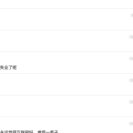
1
1
失业了呢
1
1
1
永远觉得互联网好，难受一辈子