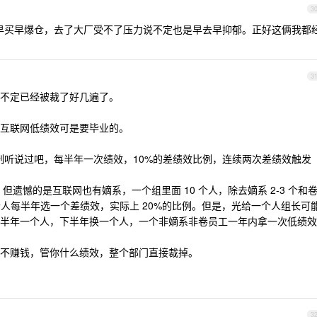
3
早买早爆仓，去了大厂受不了压力说不定也是早去早抑郁。正好这俩我都
3
不定已经被裁了好几遍了。
互联网低绩效可是要毕业的。
 淘汰制听说过吧，每半年一次绩效，10%的差绩效比例，连续两次差绩效触发
但遗憾的是互联网也有嫡系，一个组里面 10 个人，除去嫡系 2-3 个和
，5 个人每半年选一个差绩效，实际上 20%的比例。但是，光给一个人组长可
半年一个人，下半年换一个人，一个非嫡系非卷员工一年内拿一次低绩效
不赚钱，管你什么绩效，整个部门直接裁掉。
3