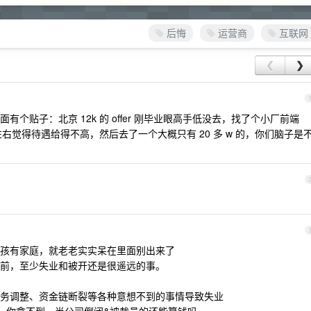
后悔
运营商
互联网
❮
❯
个贴子：北京 12k 的 offer 刚毕业眼高手低没去，找了个小厂前端
5w 左右觉得待遇给得不高，然后去了一个大概只有 20 多 w 的，你们脑子是
孩有家庭，就老老实实呆在里面别出来了
前，至少失业和被开还是很遥远的事。
务调整、资金链断裂等各种意想不到的事情导致失业