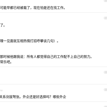
2
可能早都已经被裁了，现在怕是还在找工作。
2
了。
理一见面就互相热情打招呼攀谈几句）。
那时候他跟我说：所有人都觉得自己的工作配不上自己的努力。
常乐吧。
2
one
2
关系剑拔弩张。外企还是好选择吗？哪些外企