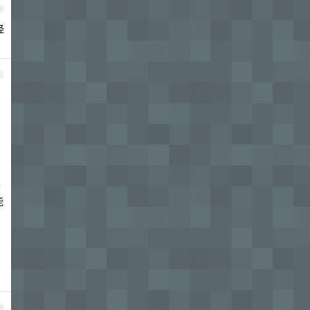
0
经
1
卷
能
2