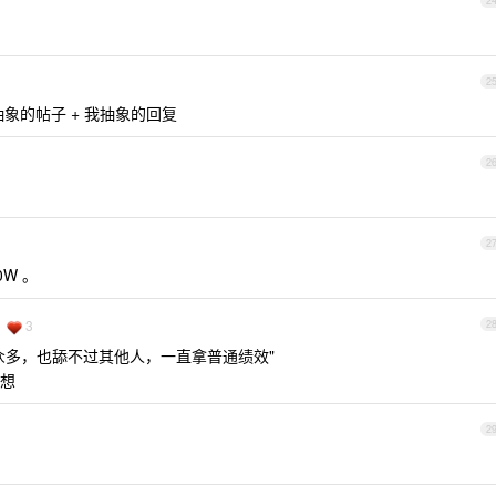
2
2
抽象的帖子 + 我抽象的回复
2
2
0W 。
3
2
众多，也舔不过其他人，一直拿普通绩效"
想
2