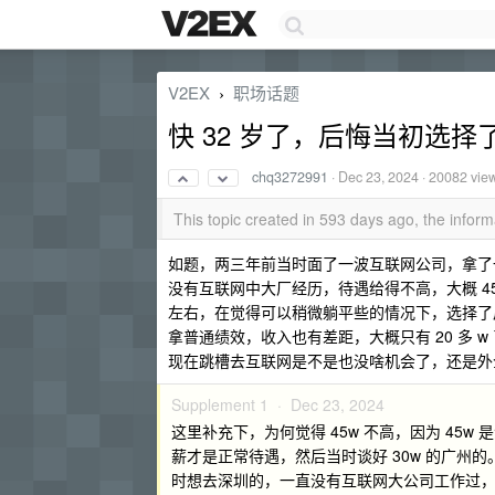
V2EX
职场话题
›
快 32 岁了，后悔当初选
chq3272991
·
Dec 23, 2024
· 20082 vie
This topic created in 593 days ago, the info
如题，两三年前当时面了一波互联网公司，拿了一些互联
没有互联网中大厂经历，待遇给得不高，大概 4
左右，在觉得可以稍微躺平些的情况下，选择了
拿普通绩效，收入也有差距，大概只有 20 多 w
现在跳槽去互联网是不是也没啥机会了，还是外
Supplement 1 ·
Dec 23, 2024
这里补充下，为何觉得 45w 不高，因为 45w
薪才是正常待遇，然后当时谈好 30w 的广州
时想去深圳的，一直没有互联网大公司工作过