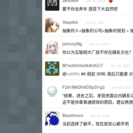
Devilker
1
Dec 23, 2024
要不你去养羊 感受下大自然吧
Vaspike
Dec 23, 2024
抽象的人+抽象的公司+抽象的规划 + 
johnnyNg
Dec 23, 2024
你以为互联网大厂就不存在嫡系文化？
M7w2kh5a58AhKlcT
Dec 23, 2024
@
cat9life
#6 税前 30W, 税后只能拿 2
F281M6Dh8DXpD1g2
Dec 23, 2024
"结果，进去之后，发现央国企内嫡系
这不是你拿普通绩效的原因，建议再想
Baratheon
Dec 23, 2024
当初选择了躺平，现在就安心躺平吧