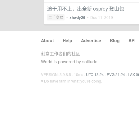
迫于用不上，出全新 osprey 登山包
二手交易
•
xhwdy26
•
Dec 11, 2019
About
·
Help
·
Advertise
·
Blog
·
API
创意工作者们的社区
World is powered by solitude
VERSION: 3.9.8.5 · 10ms ·
UTC 13:24
·
PVG 21:24
·
LAX 0
♥ Do have faith in what you're doing.