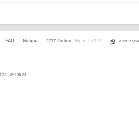
·
FAQ
·
Solana
·
2777 Online
Highest 6679
·
Select Langua
6:24
·
JFK 09:24