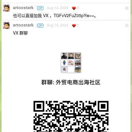
artoostark
Aug 14, 2024
2
OP
6
也可以直接加我 VX ，TGFvV2FuZ05pYw==。
artoostark
Aug 14, 2024
2
OP
7
VX 群聊