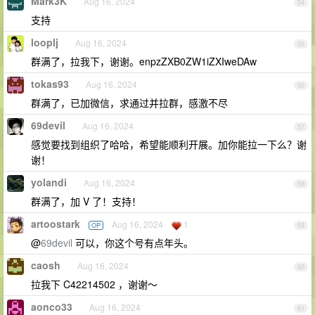
Mark3K
Aug 16, 2024
54
支持
looplj
Aug 16, 2024
55
群满了，拉我下，谢谢。enpzZXB0ZW1iZXIweDAw
tokas93
Aug 16, 2024
56
群满了，已加微信，求通过并拉群，感激不尽
69devil
Aug 16, 2024
57
感觉要找到组织了哈哈，希望能顺利开展。加你能拉一下么？谢
谢！
yolandi
Aug 16, 2024
58
群满了，加 V 了！支持！
artoostark
Aug 16, 2024
1
OP
59
@
69devil
可以，你这个号有点年头。
caosh
Aug 16, 2024
60
拉我下 C42214502 ，谢谢～
aonco33
Aug 16, 2024
61