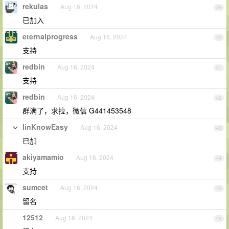
rekulas
Aug 16, 2024
39
已加入
eternalprogress
Aug 16, 2024
40
支持
redbin
Aug 16, 2024
41
支持
redbin
Aug 16, 2024
42
群满了，求拉，微信 G441453548
linKnowEasy
Aug 16, 2024
43
已加
akiyamamio
Aug 16, 2024
44
支持
sumcet
Aug 16, 2024
45
留名
12512
Aug 16, 2024
46