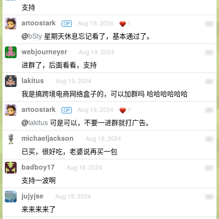
支持
artoostark
Aug 19, 2024
1
OP
82
@
bSty
星期天休息忘记看了，基本通过了。
webjourneyer
Aug 19, 2024
83
进群了，后面看看，支持
lakitus
Aug 19, 2024
84
我是搞跨境电商网络盒子的，可以加群吗 哈哈哈哈哈哈
artoostark
Aug 19, 2024
1
OP
85
@
lakitus
可是可以，不要一进群就打广告。
michaeljackson
Aug 19, 2024
86
已买，很好吃，老婆说再买一包
badboy17
Aug 19, 2024
87
支持一波啊
jujyjse
Aug 19, 2024
88
来来来来了