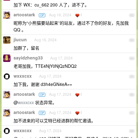
加下 WX：cu_662 200 人了，进不了。
artoostark
Aug 16, 2024
1
OP
62
昵称为“小熊猫要站起来”的站友，通过不了你的好友，先加我
QQ 。
jiucun
Aug 16, 2024
63
加群了，留名
sayidzheng33
Aug 17, 2024
64
老哥加我，TTE4NjY0NjQzNDQ2
wxxxcxx
Aug 17, 2024
65
加下我，谢谢 d3h4eGN4eA==
artoostark
Aug 17, 2024
1
OP
66
@
wxxxcxx
状态异常。
artoostark
Aug 17, 2024
1
OP
67
加不进来的可以艾特已经进群的帮忙邀请。
wxxxcxx
Aug 17, 2024
68