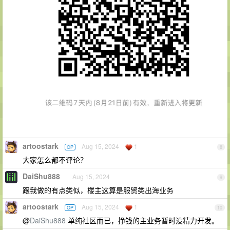
artoostark
Aug 15, 2024
1
OP
8
大家怎么都不评论？
DaiShu888
Aug 15, 2024
9
跟我做的有点类似，楼主这算是服贸类出海业务
artoostark
Aug 15, 2024
1
OP
10
@
DaiShu888
单纯社区而已，挣钱的主业务暂时没精力开发。