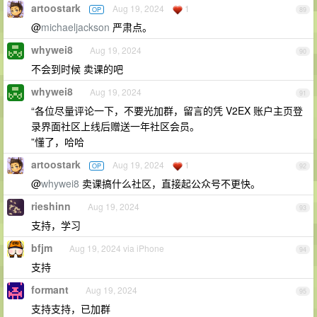
artoostark
Aug 19, 2024
1
OP
89
@
michaeljackson
严肃点。
whywei8
Aug 19, 2024
90
不会到时候 卖课的吧
whywei8
Aug 19, 2024
91
“各位尽量评论一下，不要光加群，留言的凭 V2EX 账户主页登
录界面社区上线后赠送一年社区会员。
”懂了，哈哈
artoostark
Aug 19, 2024
1
OP
92
@
whywei8
卖课搞什么社区，直接起公众号不更快。
rieshinn
Aug 19, 2024
93
支持，学习
bfjm
Aug 19, 2024 via iPhone
94
支持
formant
Aug 19, 2024
95
支持支持，已加群