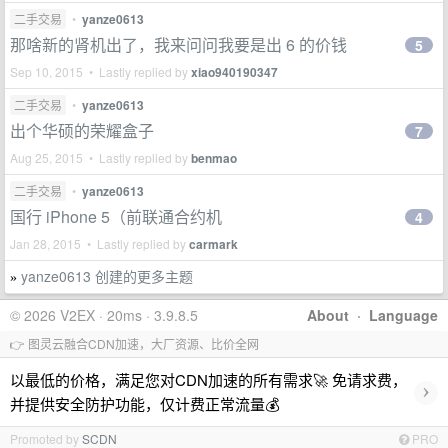
二手交易
•
yanze0613
那啥新的肾机出了，我来问问我要是出 6 的价钱
5
Sep 10, 2015 • Lastly replied by
xiao940190347
二手交易
•
yanze0613
出个华硕的荣耀盒子
7
Aug 25, 2015 • Lastly replied by
benmao
二手交易
•
yanze0613
国行 iPhone 5（前联通合约机
4
Jan 28, 2015 • Lastly replied by
carmark
yanze0613 创建的更多主题
»
© 2026 V2EX · 20ms · 3.9.8.5
About
·
Language
👉 图灵云融合CDN加速，大厂资源、比价全网
以最低的价格，满足您对CDN加速的所有需求🚀 免请求费，
›
并提供安全防护功能，仅计费正常流量💰
Promoted by
SCDN
PRO