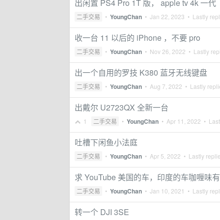
出闲置 PS4 Pro 1T 版， apple tv 4k 一代
二手交易
•
YoungChan
•
Jan 22, 2023
• Lastly rep
收一台 11 以后的 iPhone ，不要 pro
二手交易
•
YoungChan
•
Nov 26, 2022
• Lastly rep
出一个自用的罗技 K380 蓝牙无线键盘
二手交易
•
YoungChan
•
Aug 7, 2022
• Lastly repl
出戴尔 U2723QX 全新一台
1
二手交易
•
YoungChan
•
Apr 11, 2022
• Last
吐槽下闲鱼小法庭
二手交易
•
YoungChan
•
Apr 5, 2022
• Lastly repli
求 YouTube 美国的车，印度的车咖喱味
二手交易
•
YoungChan
•
Jan 10, 2021
• Lastly rep
转一个 DJI 3SE