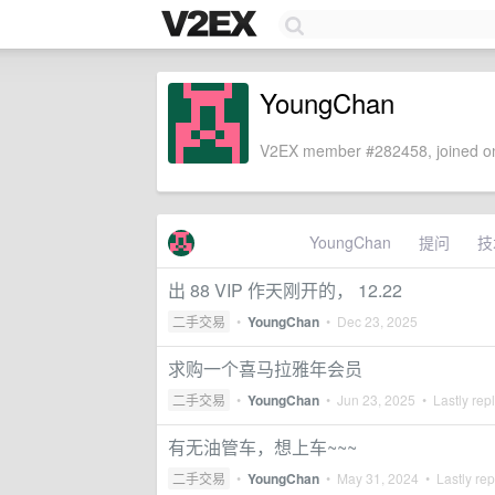
YoungChan
V2EX member #282458, joined on
YoungChan
提问
技
出 88 VIP 作天刚开的， 12.22
二手交易
•
YoungChan
•
Dec 23, 2025
求购一个喜马拉雅年会员
二手交易
•
YoungChan
•
Jun 23, 2025
• Lastly rep
有无油管车，想上车~~~
二手交易
•
YoungChan
•
May 31, 2024
• Lastly rep