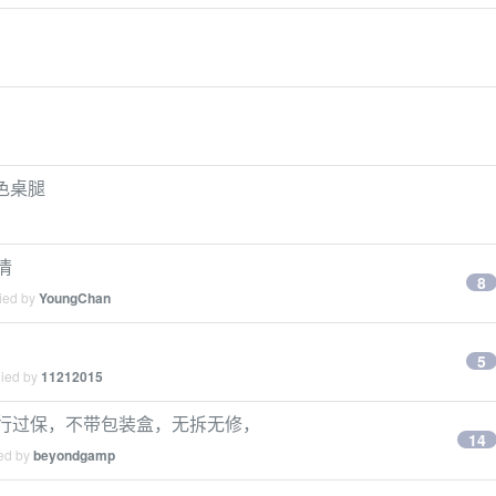
色桌腿
行情
8
lied by
YoungChan
5
lied by
11212015
56G 国行过保，不带包装盒，无拆无修，
14
ied by
beyondgamp