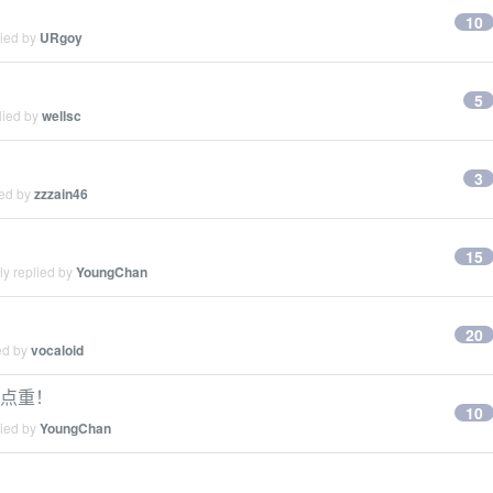
10
lied by
URgoy
5
lied by
wellsc
3
ied by
zzzain46
15
ly replied by
YoungChan
20
ed by
vocaloid
有点重！
10
lied by
YoungChan