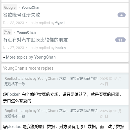
Google
•
YoungChan
谷歌账号注册失败
4
Dec 22, 2023 • Lastly replied by
flypei
汽车
•
YoungChan
有没有对汽车贴膜比较懂的朋友
11
Nov 27, 2023 • Lastly replied by
hodxn
More topics by YoungChan
»
YoungChan's recent replies
Replied to a topic by YoungChan
求助，淘宝定制商品与约
2025 年 12 月
›
26 日
定规格不一致
@
Foxkeh
完全偏袒卖家的立场，说只要确认了，就是买家的问题，
亲口这么答复的
Replied to a topic by YoungChan
求助，淘宝定制商品与约
2025 年 12 月
›
24 日
定规格不一致
@
pkxutao
是我说的原厂数据，对方没有用原厂数据，而且改了数据