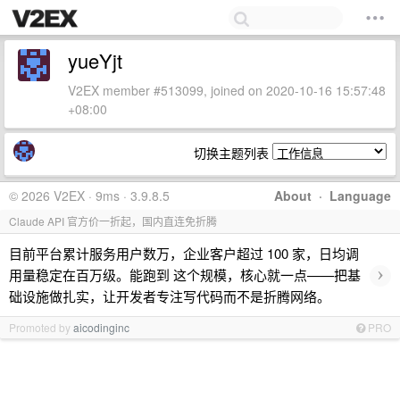
yueYjt
V2EX member #513099, joined on 2020-10-16 15:57:48
+08:00
切换主题列表
© 2026 V2EX · 9ms · 3.9.8.5
About
·
Language
Claude API 官方价一折起，国内直连免折腾
目前平台累计服务用户数万，企业客户超过 100 家，日均调
›
用量稳定在百万级。能跑到 这个规模，核心就一点——把基
础设施做扎实，让开发者专注写代码而不是折腾网络。
Promoted by
aicodinginc
PRO