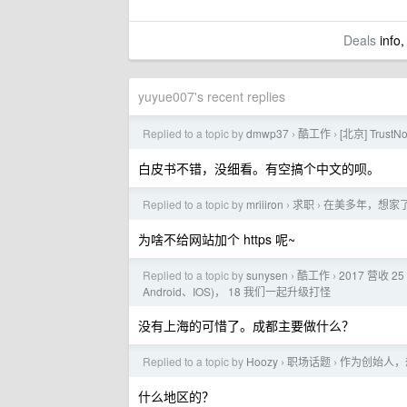
Deals
info,
yuyue007's recent replies
Replied to a topic by
dmwp37
酷工作
[北京] Tr
›
›
白皮书不错，没细看。有空搞个中文的呗。
Replied to a topic by
mriiiron
求职
在美多年，想家了
›
›
为啥不给网站加个 https 呢~
Replied to a topic by
sunysen
酷工作
2017 营收
›
›
Android、IOS)， 18 我们一起升级打怪
没有上海的可惜了。成都主要做什么？
Replied to a topic by
Hoozy
职场话题
作为创始人，想要
›
›
什么地区的？