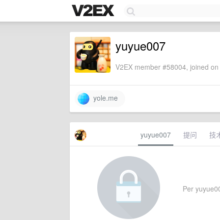
yuyue007
V2EX member #58004, joined on 
yole.me
yuyue007
提问
技
Per yuyue007