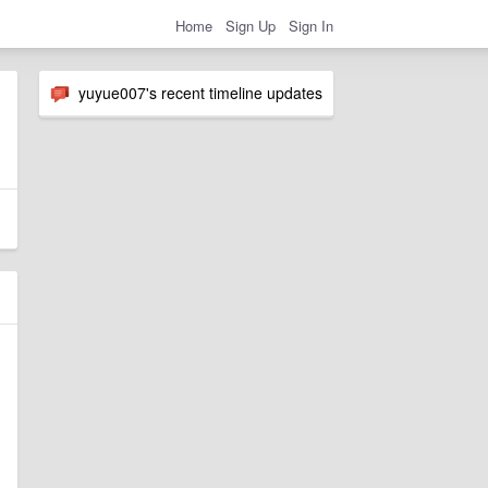
Home
Sign Up
Sign In
yuyue007's recent timeline updates