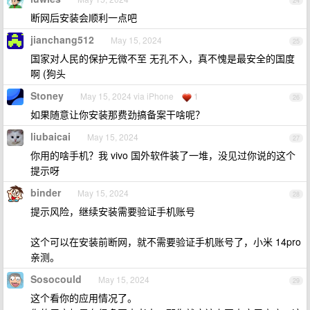
24
断网后安装会顺利一点吧
jianchang512
May 15, 2024
25
国家对人民的保护无微不至 无孔不入，真不愧是最安全的国度
啊 (狗头
Stoney
May 15, 2024 via iPhone
1
26
如果随意让你安装那费劲搞备案干啥呢？
liubaicai
May 15, 2024
27
你用的啥手机？我 vivo 国外软件装了一堆，没见过你说的这个
提示呀
binder
May 15, 2024
28
提示风险，继续安装需要验证手机账号
这个可以在安装前断网，就不需要验证手机账号了，小米 14pro
亲测。
Sosocould
May 15, 2024
29
这个看你的应用情况了。