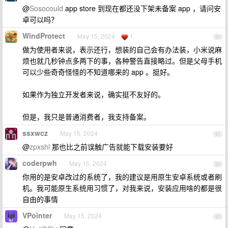
@
Sosocould
app store 到现在都还没下架未备案 app ，请问安
卓可以吗？
WindProtect
May 15, 2024
1
80
做为使用者来说，表示还行，想装的自己会有办法装，小米说麻
烦也就几秒钟点多两下的事，各种警告直接略过。但是父母手机
可以少些奇奇怪怪的不知道哪来的 app 。挺好。
如果作为独立开发者来说，确实挺不友好的。
但是，我只是普通消费者，我支持备案。
ssxwcz
May 15, 2024
81
@
zpxshl
那也比之前误触广告就能下载安装要好
coderpwh
May 15, 2024
82
你用的是安卓改过的系统了，我的建议是用原生安卓系统或者刷
机。我可能原生系统用习惯了，对我来说，安装应用啥的都是很
自由的事情
VPointer
May 15, 2024
83