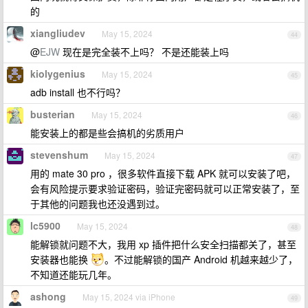
的
xiangliudev
May 15, 2024
44
@
EJW
现在是完全装不上吗？ 不是还能装上吗
kiolygenius
May 15, 2024
45
adb install 也不行吗？
busterian
May 15, 2024
46
能安装上的都是些会搞机的劣质用户
stevenshum
May 15, 2024
47
用的 mate 30 pro ，很多软件直接下载 APK 就可以安装了吧，
会有风险提示要求验证密码，验证完密码就可以正常安装了，至
于其他的问题我也还没遇到过。
lc5900
May 15, 2024
48
能解锁就问题不大，我用 xp 插件把什么安全扫描都关了，甚至
安装器也能换
。不过能解锁的国产 Android 机越来越少了，
不知道还能玩几年。
ashong
May 15, 2024 via iPhone
49