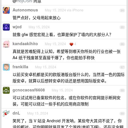
@
HojiOShi
同意
Autonomous
May 15, 2024 via iPhone
84
管严点好，父母用起来放心
wjxd
May 15, 2024
85
就像 gfw 感觉宏观上看，也算是保护了墙内的大部分人？
kandaakihito
May 15, 2024
4
86
真就是苦难配得上认知，希望等到哪天你所处的行业也被一张
A4 纸干残废甚至直接干爆了，你也能拍手称快
frankilla
May 15, 2024
87
以前买安卓机都是买的欧版港版台版什么的，当然清一色的国际
版安卓，就算以后想转安卓的话还是想用国际版安卓。
gcnocaossf6608
May 15, 2024
88
可以试试用已备案软件的包名，或在你软件的官网提示断网安
装，可能可以绕过一些手机的应用商店限制
dnL
May 15, 2024
89
笑死了，当 V 站没 Android 开发呐，某些夸大其词不说了，你
说的都对。可你明明就是开发了个游戏(单机下棋)，还在这含糊