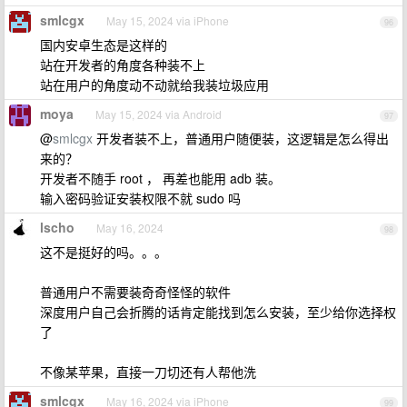
smlcgx
May 15, 2024 via iPhone
96
国内安卓生态是这样的
站在开发者的角度各种装不上
站在用户的角度动不动就给我装垃圾应用
moya
May 15, 2024 via Android
97
@
smlcgx
开发者装不上，普通用户随便装，这逻辑是怎么得出
来的？
开发者不随手 root ， 再差也能用 adb 装。
输入密码验证安装权限不就 sudo 吗
lscho
May 16, 2024
98
这不是挺好的吗。。。
普通用户不需要装奇奇怪怪的软件
深度用户自己会折腾的话肯定能找到怎么安装，至少给你选择权
了
不像某苹果，直接一刀切还有人帮他洗
smlcgx
May 16, 2024 via iPhone
99