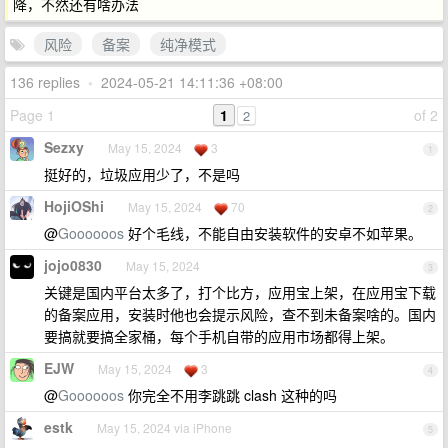
降，不然还有啥办法
风险
备案
纯净模式
136 replies
•
2024-05-21 14:11:36 +08:00
Page 1
1
of 2
2
Sezxy
May 15, 2024
3
1
挺好的，垃圾应用少了，不是吗
HojiOShi
May 15, 2024
70
2
@
Goooooos
好个毛线，不能自由安装软件的安卓不如苹果。
jojo0830
May 15, 2024
3
关键是国内平台太多了，打个比方，应用宝上架，在应用宝下载
的备案应用，安装时他也会提示风险，查不到未备案啥的。国内
要搞就要搞全家桶，每个手机自带的应用市场都得上架。
EJW
May 15, 2024
3
4
@
Goooooos
你完全不用李跳跳 clash 这种的吗
estk
May 15, 2024 via iPhone
5