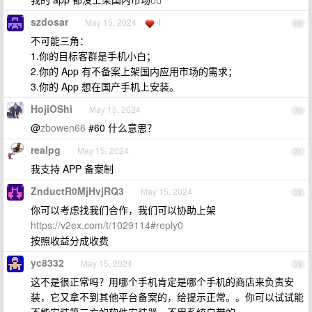
szdosar
May 15, 2024
4
69
不可能三角：
1.你的目标客群是手机小白；
2.你的 App 有不备案上架国内应用市场的需求；
3.你的 App 想在国产手机上安装。
HojiOShi
May 15, 2024
70
@
zbowen66
#60 什么意思？
realpg
May 15, 2024
71
我支持 APP 备案制
ZnductR0MjHvjRQ3
May 15, 2024
72
你可以考虑找我们合作，我们可以协助上架
https://v2ex.com/t/1029114#reply0
按照收益分成收费
yc8332
May 15, 2024
73
这不是很正常吗？用哪个手机肯定是哪个手机的商店来负责安
装，它又拿不到其他平台备案的，给提示正常。。你可以试试能