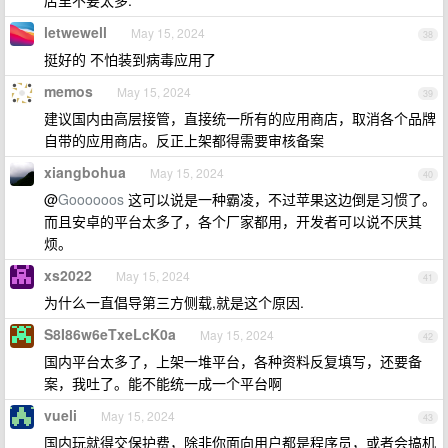
店里不要太多.
letwewell
May 15, 2024
38
挺好的 不怕装到病毒应用了
memos
May 15, 2024
39
建议国内由高层接管，直接统一所有的应用商店，取消各个品牌
自带的应用商店。反正上架都得需要审核备案
xiangbohua
May 15, 2024
40
@
Goooooos
这可以说是一种霸凌，不过苹果这边倒是习惯了。
而且安卓的平台太多了，各个厂家都用，开发者可以说不厌其
烦。
xs2022
May 15, 2024
41
为什么一直倡导第三方侧载,就是这个原因.
S8I86w6eTxeLcK0a
May 15, 2024
42
国内平台太多了，上架一堆平台，各种资料反复填写，还要备
案，我吐了。能不能统一成一个平台啊
vueli
May 15, 2024
43
国内玩就得交保护费，除非你面向用户都是程序员，或者会搞机