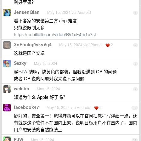
利好苹果？
JensenQian
May 15, 2024 via Android
6
看下各家的安装第三方 app 难度
只能说限制太多
https://m.bilibili.com/video/BV1cF4m1c7sf
XnEnokq9vkvVq4
May 15, 2024 via iPhone
2
7
这就是国产安卓
Sezxy
May 15, 2024
8
@
EJW
装啊，搞黄色的都装，但我没遇到 OP 的问题
或者 OP 说的问题对我来说不是问题
wclebb
May 15, 2024
9
知道为什么 Apple 好了吗？
facebook47
May 15, 2024 via Android
2
10
挺好的，安全第一！觉得麻烦可以在官网把教程写详细一点，还
有就是这个软件不在国内上架，说明目标用户不在国内了，国内
用户想安装的自然能装上
EJW
May 15, 2024
11