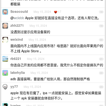
都能装
Sosocould
May 15, 2024
17
18
@
wclebb
Apple 好就好在直接没有这个选项，还有人帮它洗。
zhh2271
May 15, 2024
19
没遇到过提示应用没备案的
weixind
May 15, 2024
20
面向国内不上线国内应用市场？啥思路？就好比面向苹果用户的
不上线 Apple Store 。
rb6221
May 15, 2024
21
你连自己开发的应用都不愿意提，我凭什么不假定你是搞灰产的
lakehylia
May 15, 2024
22
adb 直接装啊，要是推广给别人用，那自然限制很严格
yy77
May 15, 2024
23
apple 现在有巨魔了，ipa 一点就能安装上。感觉安卓如果能装
上一个 apk 安装器就会体验好不少。
luwies
May 15, 2024