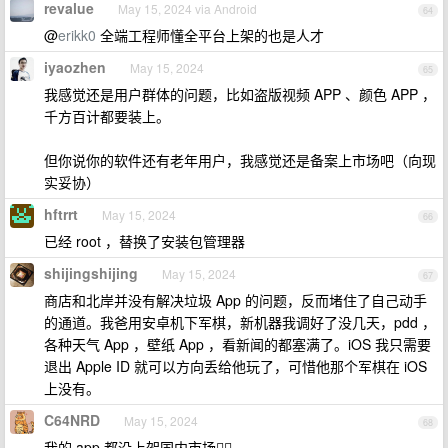
revalue
May 15, 2024 via Android
64
@
erikk0
全端工程师懂全平台上架的也是人才
iyaozhen
May 15, 2024
65
我感觉还是用户群体的问题，比如盗版视频 APP 、颜色 APP ，
千方百计都要装上。
但你说你的软件还有老年用户，我感觉还是备案上市场吧（向现
实妥协）
hftrrt
May 15, 2024
66
已经 root ，替换了安装包管理器
shijingshijing
May 15, 2024
67
商店和北岸并没有解决垃圾 App 的问题，反而堵住了自己动手
的通道。我爸用安卓机下军棋，新机器我调好了没几天，pdd ，
各种天气 App ，壁纸 App ，看新闻的都塞满了。iOS 我只需要
退出 Apple ID 就可以方向丢给他玩了，可惜他那个军棋在 iOS
上没有。
C64NRD
May 15, 2024
68
我的 app 都没上架国内市场🤦‍♂️