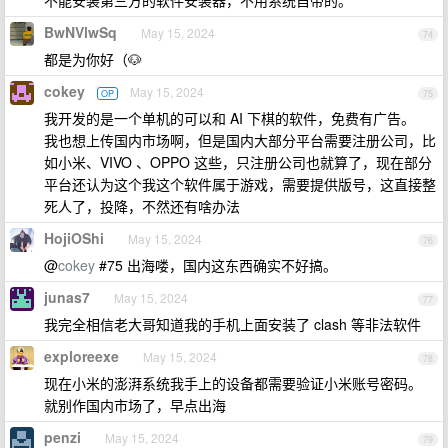
不能安装第三方的软件安装器，不用系统自带的。
BwNVlwSq
May 15, 2024
74
都是为你好（🐶
cokey
May 15, 2024
OP
75
我开发的是一个单机的可以和 AI 下棋的软件，免费有广告。
我也想上传国内市场啊，但是国内大部分平台需要注册公司，比
如小米、VIVO 、OPPO 这些，只注册公司也就算了，现在部分
平台还认为这个我这个软件属于游戏，需要提供版号，这直接整
死人了，投降，不然还有啥办法
HojiOShi
May 15, 2024
76
@
cokey
#75 出海喽，国内这东西确实不好搞。
junas7
May 15, 2024
77
我完全相信老大哥知道我的手机上面安装了 clash 等非法软件
exploreexe
May 15, 2024
78
现在小米的澎湃系统我手上的设备都需要验证小米账号密码。
就别作国内市场了，早点出海
penzi
May 15, 2024
79