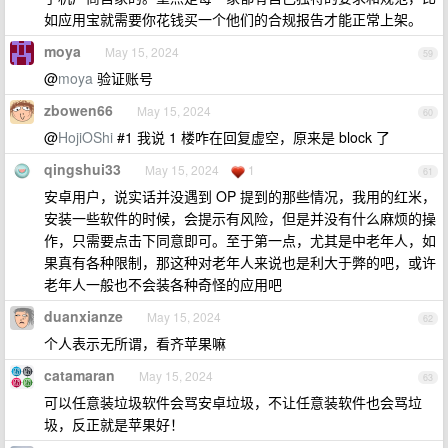
如应用宝就需要你花钱买一个他们的合规报告才能正常上架。
moya
May 15, 2024
59
@
moya
验证账号
zbowen66
May 15, 2024
60
@
HojiOShi
#1 我说 1 楼咋在回复虚空，原来是 block 了
qingshui33
May 15, 2024
1
61
安卓用户，说实话并没遇到 OP 提到的那些情况，我用的红米，
安装一些软件的时候，会提示有风险，但是并没有什么麻烦的操
作，只需要点击下同意即可。至于第一点，尤其是中老年人，如
果真有各种限制，那这种对老年人来说也是利大于弊的吧，或许
老年人一般也不会装各种奇怪的应用吧
duanxianze
May 15, 2024
62
个人表示无所谓，看齐苹果嘛
catamaran
May 15, 2024
63
可以任意装垃圾软件会骂安卓垃圾，不让任意装软件也会骂垃
圾，反正就是苹果好！