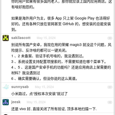
你的用户如果有很多国内老人，那你就应该上国内应用商店。这
有啥好抱怨的。
如果是海外用户为主，很多 App 只上架 Google Play 也活得好
好的。还有各种只放在官网甚至 GitHub 的，想安装的总能安装
到。
sakilascott
May 15, 2024
30
别说所有国产安卓，我现在用的荣耀 magic3 就没这个问题，风
险提示、反诈啥的都可以一键关闭。
1 、2 未备案、验证手机号啥的，我没遇到过。
3 、系统设置支持配置项搜索的，不需要知道在哪个菜单下。
4 、5 、这是国产安卓手机的功能吗？还是应用商店上架需要的
材料？我没遇到过
6 、确实需要确认，但没你说的这么离谱。
sunnysab
May 15, 2024
31
小米路过，点“授权本次安装”就过了
jeesk
May 15, 2024
32
还是 vivo 好, 直接关闭了所有验证, 顶多本地扫描一下.