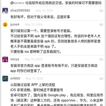
@
ssxwcz
垃圾软件给应用商店交钱，安装的时候可不需要密码
zhw2590582
May 15, 2024
55
有好有坏，但对于我父母来说，这是好事
june4
May 15, 2024
56
我只碰到过第一个，需要登录帐号才能装。
不过给安装不明 apk 加个强验证有合理性，你说的中老年人大
概率是不需要直接安装 apk 的，否则就象很多人喷的那样家里
老人手机全是来路不明 app 了。
只要别象 ios 那种断了这条路就行。
moya
May 15, 2024
57
安装非官方商店 app 登录账号有啥不对，只是安装官方商店
app 时你已经登录了。
erikk0
May 15, 2024
58
以前做过自家 APP 上架的流程
iOS 非常流畅，那时候还不需要版号
安卓可就炸了，国内没有 Google play ，有应用宝、阿里应用市
场（豌豆荚）这种第三方的，还有 oppo/vivo 、华为、小米这种
手机厂商自家的。重点是每一家都有自己独特的要求和规范，比