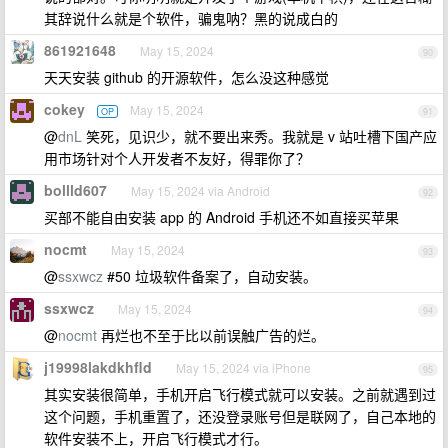
其辞说什么就是个软件，骗鬼呐？黑的说成白的
861921648
May 15, 2024
90
天天安装 github 的开源软件，怎么没这种感觉
cokey
May 15, 2024
OP
91
@
dnL
笑死，见识少，就不要出来秀。我就是 v 站吐槽下国产应
用市场针对个人开发者不友好，得罪你了？
bollld607
May 15, 2024 via Android
92
买部不能自由安装 app 的 Android 手机还不如直接买苹果
nocmt
May 15, 2024
93
@
ssxwcz
#50 垃圾软件备案了，自动安装。
ssxwcz
May 15, 2024
94
@
nocmt
再烂也不至于比以前误触广告的烂。
j19998lakdkhfld
May 15, 2024 via iPhone
95
其实安装很简单，手机开启飞行模式就可以安装。之前就遇到过
这个问题，手机重置了，还没登录账号但是联网了，自己本地的
软件安装不上，开启飞行模式才行。