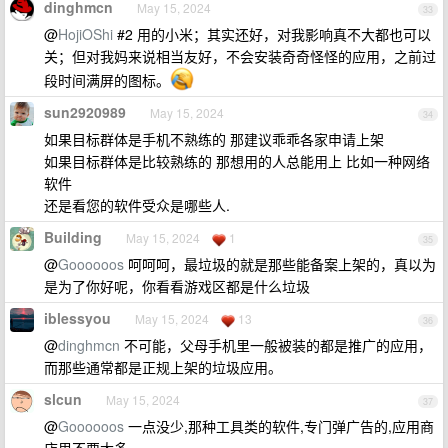
dinghmcn
May 15, 2024
33
@
HojiOShi
#2 用的小米；其实还好，对我影响真不大都也可以
关；但对我妈来说相当友好，不会安装奇奇怪怪的应用，之前过
段时间满屏的图标。
sun2920989
May 15, 2024
34
如果目标群体是手机不熟练的 那建议乖乖各家申请上架
如果目标群体是比较熟练的 那想用的人总能用上 比如一种网络
软件
还是看您的软件受众是哪些人.
Building
May 15, 2024
1
35
@
Goooooos
呵呵呵，最垃圾的就是那些能备案上架的，真以为
是为了你好呢，你看看游戏区都是什么垃圾
iblessyou
May 15, 2024
13
36
@
dinghmcn
不可能，父母手机里一般被装的都是推广的应用，
而那些通常都是正规上架的垃圾应用。
slcun
May 15, 2024
37
@
Goooooos
一点没少,那种工具类的软件,专门弹广告的,应用商