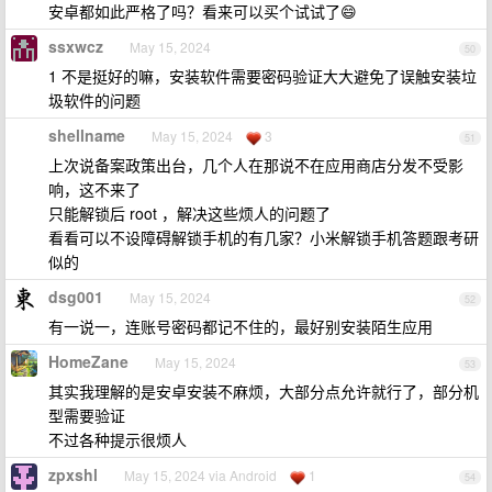
安卓都如此严格了吗？看来可以买个试试了😄
ssxwcz
May 15, 2024
50
1 不是挺好的嘛，安装软件需要密码验证大大避免了误触安装垃
圾软件的问题
shellname
May 15, 2024
3
51
上次说备案政策出台，几个人在那说不在应用商店分发不受影
响，这不来了
只能解锁后 root ，解决这些烦人的问题了
看看可以不设障碍解锁手机的有几家？小米解锁手机答题跟考研
似的
dsg001
May 15, 2024
52
有一说一，连账号密码都记不住的，最好别安装陌生应用
HomeZane
May 15, 2024
53
其实我理解的是安卓安装不麻烦，大部分点允许就行了，部分机
型需要验证
不过各种提示很烦人
zpxshl
May 15, 2024 via Android
1
54