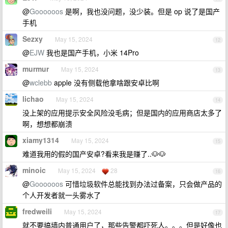
@
Goooooos
是啊，我也没问题，没少装。但是 op 说了是国产
手机
Sezxy
May 15, 2024
12
@
EJW
我也是国产手机，小米 14Pro
murmur
May 15, 2024
13
@
wclebb
apple 没有侧载他拿啥跟安卓比啊
lichao
May 15, 2024
14
没上架的应用提示安全风险没毛病；但是国内的应用商店太多了
啊，想想都崩溃
xiamy1314
May 15, 2024
15
难道我用的假的国产安卓?看来我是赚了..🐶🐶
minoic
May 15, 2024
28
16
@
Goooooos
可惜垃圾软件总能找到办法过备案，只会做产品的
个人开发者就一头雾水了
fredweili
May 15, 2024
17
就不要搞墙内普通用户了，那些告警都吓死人。。。但是好像也