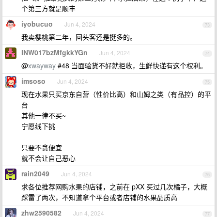
个第三方就是顺丰
iyobucuo
Jun 4, 2024
73
我卖樱桃第二年，回头客还是挺多的。
INW017bzMfgkkYGn
Jun 4, 2024
74
@
xwayway
#48 当面验货不好就拒收，生鲜快递有这个权利。
imsoso
Jun 4, 2024
75
现在水果只买京东自营（性价比高）和山姆之类（有品控）的平
台
其他一律不买~
宁愿线下挑
只要不贪便宜
就不会让自己恶心
rain2049
Jun 4, 2024
76
求各位推荐网购水果的店铺，之前在 pXX 买过几次橘子，大概
踩雷了两次，不知道拿个平台或者店铺的水果品质高
zhw2590582
Jun 4, 2024
77