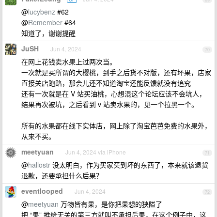
@
lucybenz
#62
@
Remember
#64
知道了，谢谢提醒
JuSH
Jun 4, 2024
70
在网上花钱卖水果上过两次当。
一次就是买所谓的大樱桃，到手之后货不对版，还有坏果，店家
直接关店跑路，那会儿还不知道淘宝还能反馈就没有追究
还有一次就是在 V 站买油桃，心想混这个论坛应该不会坑人，
结果再次被坑，之后看到 v 站卖水果的，见一个拉黑一个。
所有的水果都在线下实体店，网上除了淘宝芭芭免费的水果外，
从来不买。
meetyuan
Jun 4, 2024 via iPhone
71
@
hallostr
没太明白，作为买家买到坏的东西了，本来就该退货
退款，还要承担什么后果？
eventlooped
Jun 4, 2024
72
@
meetyuan
万物皆有果，是你把果想的狭隘了
把 “果” 推给无关的第三方就叫不承担后果，在这个例子中，这