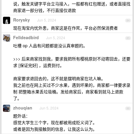
说，触发关键字平台立马接入，一般都有红包赠送，或者直接找
商家退一部分钱，不行直接仅退款
Rorysky
Jun 5, 2024
84
现在淘宝内忧外患，商家这是在作死，平台必然保消费者
Felldeadbird
Jun 5, 2024
85
吐槽 op 人品有问题都是没认真审题的。
>>> 后来商家找到我，要求我把所有樱桃原封不动寄回去，还要
求 [保证完好] ，运费到付。
商家要求退回去的，这不就是摆明商家在坑人嘛。
我之前也在网上买过不少水果，遇到坏果的，商家都一律要求录
制 把整箱水果丢垃圾桶。发给商家后，商家看到就马上退款
了。
zhouqian
Jun 5, 2024
86
题外话：
感觉大学生三个字，现在都被用成贬义词了。
或者是因为我接触到的信息，让我这么认为。