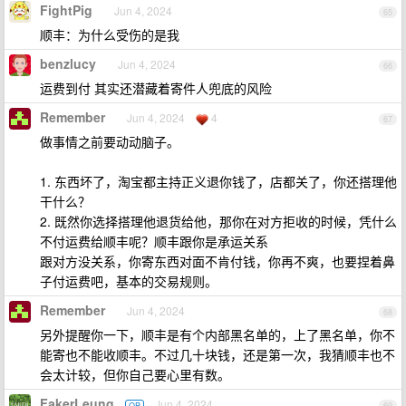
FightPig
Jun 4, 2024
65
顺丰：为什么受伤的是我
benzlucy
Jun 4, 2024
66
运费到付 其实还潜藏着寄件人兜底的风险
Remember
Jun 4, 2024
4
67
做事情之前要动动脑子。
1. 东西坏了，淘宝都主持正义退你钱了，店都关了，你还搭理他
干什么？
2. 既然你选择搭理他退货给他，那你在对方拒收的时候，凭什么
不付运费给顺丰呢？顺丰跟你是承运关系
跟对方没关系，你寄东西对面不肯付钱，你再不爽，也要捏着鼻
子付运费吧，基本的交易规则。
Remember
Jun 4, 2024
68
另外提醒你一下，顺丰是有个内部黑名单的，上了黑名单，你不
能寄也不能收顺丰。不过几十块钱，还是第一次，我猜顺丰也不
会太计较，但你自己要心里有数。
FakerLeung
Jun 4, 2024
OP
69