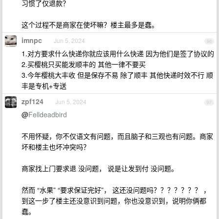
习惯了仅退款？
这个过程不是商家在使坏嘛？楼主最多是蠢。
imnpc
Jun 5, 2024
96
1.对方要求什么快递你就应该用什么快递 因为他们是签了协议的
2.买樱桃只买能发顺丰的 其他一律不要买
3.今年樱桃大丰收 但是保存不易 除了顺丰 其他快递时效不行 顺
丰是专机+专送
zpf124
Jun 5, 2024
97
@
Felldeadbird
不用怀疑，你不仅语文有问题，而且脑子和三观也有问题。商家
坏和楼主也坏冲突吗？
商家找上门要求退 没问题， 说是让发到付 没问题。
然而 “水果” “要求保证完好”， 这还没问题吗？？？？？？？ ，
到这一步了楼主还没意识到问题，你也没意识到，说明你俩都
蠢。