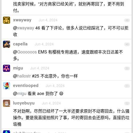
找卖家时候，“对方商家已经关闭”，就别再寄回了，更不用到
付。
xwayway
Jun 4, 2024
48
@
xwayway
46 看了下评论，很多人说已经踩坑了，可不可以拒
收
capella
Jun 4, 2024
49
@
Goooooos
EMS 有樱桃专用通道，速度跟顺丰次日达差不
多。
migu
Jun 4, 2024
50
@
hallostr
#25 不出意外，你也一样
eventlooped
Jun 4, 2024
51
@
migu
看来 aoe 到你了 😄
luoyebuyu
Jun 4, 2024
52
不对劲啊，尽然已经坏了一大半还要求原封不动寄回去，什么骚
操作。要是我直接拍照片了事，坏的寄回去会还原吗，直接扔垃
圾桶