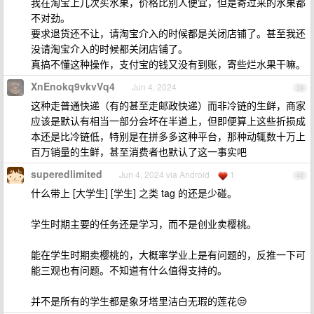
我在淘宝上几次买水果，价格比别人便宜，但是寄过来的水果都
不对劲。
要求退货还不让，请淘宝介入的时候都是关闭店铺了。甚至我还
没请淘宝介入的时候都关闭店铺了。
真搞不懂这种操作，支付宝的钱又没有到账，寄些烂水果干嘛。
XnEnokq9vkvVq4
Jun 4, 2024
39
这种走普通快递（有的甚至走邮政快递）而非冷链的生鲜，商家
应该是默认有相当一部分会坏在半道上，但即便算上这些折损成
本还是比冷链低，特别是在拼多多这种平台，那种动辄数十万上
百万销量的生鲜，甚至消费者也默认了这一事实吧
superedlimited
Jun 4, 2024 via Android
1
40
什么带上 [大学生] [学生] 之类 tag 的还是少碰。
学生时期主要的任务还是学习，而不是创业卖樱桃。
能在学生时期卖樱桃的，大概率学业上是有问题的，反推一下可
能三观也有问题。不知道有什么值得支持的。
并不是所有的学生都是象牙塔里洁白无瑕的莲花😒