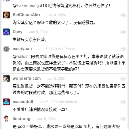
@
FakerLeung
#18 毛线保留追究权利，你居然还信了！
BeiChuanAlex
Jun 4, 2024
78
淘宝其实这个保证金收的太少了，没有威慑力。
Davy
Jun 5, 2024
79
生鲜只买京东自营。
meetyuan
Jun 5, 2024 via iPhone
80
@
hallostr
除去买家退货是有私心在里面的，本来退款了就该退
货的，而且商家也这样要求了，不就该正常退货吗？所以这个果
是由卖家要求退货但不收获导致的吧？
wonderfulcxm
Jun 5, 2024
81
买生鲜退货一定不能选择到付！那寄付？现在的场景如果是你寄
过去的时候就付款，那连运费都亏了。
macaodoll
Jun 5, 2024 via Android
82
不看看店铺啥情况直接就下单？
linstrong
Jun 5, 2024
83
是 pdd 不够好么，我水果一直都是 pdd 买的，有问题跟客服