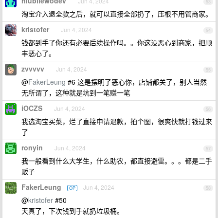
niubilewodev
Jun 4, 2024
53
淘宝介入退全款之后，就可以直接全部扔了，压根不用管商家。
kristofer
Jun 4, 2024
54
钱都到手了你还有必要后续操作吗。。你这没恶心到商家，把顺
丰恶心了。
zvvvvv
Jun 4, 2024
55
@
FakerLeung
#6 这是摆明了恶心你，店铺都关了，别人当然
无所谓了，这种就是坑到一笔赚一笔
iOCZS
Jun 4, 2024
56
我选淘宝买菜，烂了直接申请退款，拍个图，很爽快就打钱过来
了
ronyin
Jun 4, 2024
57
我一般看到什么大学生，什么助农，都直接避雷。。。都是二手
贩子
FakerLeung
Jun 4, 2024
OP
58
@
kristofer
#50
天真了，下次钱到手就扔垃圾桶。