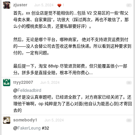
zjuster
Jun 5, 2024
1
87
首先，xx 创业店是觉不能相信的...包括 V2 交易区的一些“帮父
母卖水果、自家果园”，坑很大（踩过两次，再也不敢信了，那
么小的樱桃卖那么贵，还要私聊要好评）。
然后，无论是哪个平台，哪种商家，·绝对不支持退货运费到付
的——没人会替公司去签收这单售后快递。所以看到这种要求到
付的，一定有问题。
最后提一下，淘宝 88vip 尽管退货邮费，但只能覆盖很小一部
分。拼多多是直接全赔，根本不用你费心...
ttyy22007
Jun 5, 2024
88
@
Felldeadbird
你才是没认真审题吧，已经退全款了，对方商家已经关闭了。还
理他干嘛啊，op 纯粹是为了恶心对面(他自认为能恶心到)才寄回
去的
somebody1
Jun 5, 2024
89
@
FakerLeung
#32