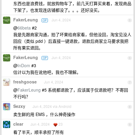
东西也是浪费钱，就放购物车了，前几天打算买来着，发现商品
下架了，也发现连店铺都没了。。。还好没买。
FakerLeung
Jun 4, 2024
OP
5
@
66beta
#2
我是先跟商家沟通，拍了坏果给商家看，但他没回，淘宝见没人
回应（类似 pdd ）后直接一键退款，退款后商家立马要求我把
所有果实退回。
FakerLeung
Jun 4, 2024
OP
6
@
InDom
#3
估计以为我在讹他吧，我也不理解。
freshgoose
Jun 4, 2024
7
@
FakerLeung
#5 系统都退款了，应该属于仅退款吧？不寄回
不行吗？
Sezxy
Jun 4, 2024 via Android
8
卖生鲜的用 EMS ，什么神奇操作
clear
Jun 4, 2024
23
9
看了半天，顺丰承担了所有