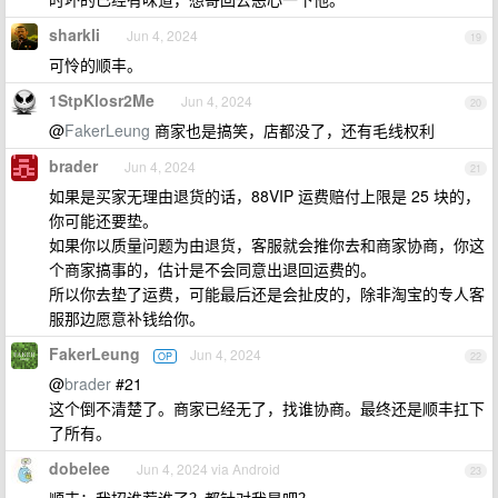
sharkli
Jun 4, 2024
19
可怜的顺丰。
1StpKlosr2Me
Jun 4, 2024
20
@
FakerLeung
商家也是搞笑，店都没了，还有毛线权利
brader
Jun 4, 2024
21
如果是买家无理由退货的话，88VIP 运费赔付上限是 25 块的，
你可能还要垫。
如果你以质量问题为由退货，客服就会推你去和商家协商，你这
个商家搞事的，估计是不会同意出退回运费的。
所以你去垫了运费，可能最后还是会扯皮的，除非淘宝的专人客
服那边愿意补钱给你。
FakerLeung
Jun 4, 2024
OP
22
@
brader
#21
这个倒不清楚了。商家已经无了，找谁协商。最终还是顺丰扛下
了所有。
dobelee
Jun 4, 2024 via Android
23