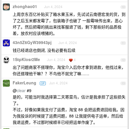
zhonghao01
Jun 4, 2024
10
上周京东百亿补贴买了箱水果玉米，先试试云南德宏发的货，到
了之后玉米都发霉了，包装箱子也破了 一股霉味传出来，恶心
坏了。然后把霉的挑出来找客服退了钱，剩下那些好的品质极
差，放农村应该喂猪的。
43n5Z6GyW39943pj
Jun 4, 2024
11
钱已经退店也倒闭, 没有必要有后续
1StpKlosr2Me
Jun 4, 2024
4
12
出了问题商家不搭理你，淘宝介入后你才拿到退款，他找过来，
你还搭理他干嘛？？不鸟他不就完了嘛……
FakerLeung
Jun 4, 2024
OP
13
@
clear
#9
是的，可能当时我选择第二天寄菜鸟，估计是我承担了这些损失
了。
不过，好像如果我支付了运费，淘宝 88 会把运费退回给我。因
为我投诉的时候提了运费问题，88 让我提供电子运单，然后给
我退运费，不过那时候顺丰已经把运单作废了。