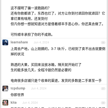
这不摆明了骗一波跑路的？
还有你款都退了，东西也烂了，对方让你到付退回你就退回？它
拿烂果有啥用，还发到付
但凡你想一想就知道对方是借着顺丰手恶心你，你还真去做了。
可怜顺丰承担了你的不成熟。
learnshare
Jun 4, 2024
36
上周去产地，山上刚摘的，3-7 块/斤，已经到了卖不出去就要倒
掉的状况
熟透的大果，买回来没放冰箱，隔天就开始烂了
生的能多放几天，全程冷链仍然是必要的
电商很多店铺只是个收单的渠道，发货的多数是二手甚至一手
tcpdump
Jun 4, 2024
37
你即世界
kita
Jun 4, 2024
38