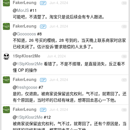
FakerLeung
Jun 4, 2024
OP
14
@
MorJS
#11
可能吧，不清楚了。淘宝只是说后续会有专人跟进。
FakerLeung
Jun 4, 2024
OP
15
@
Goooooos
#8
不知道，26 号买的樱桃，28 号到的，当天晚上联系商家时店家
已经关闭了。估计投诉/要求赔偿的人太多了。
1StpKlosr2Me
Jun 4, 2024
16
@
1StpKlosr2Me
看错了，不是不搭理，是直接消失，反正看不
懂 OP 的操作
FakerLeung
Jun 4, 2024
OP
17
@
freshgoose
#7
是的，仅退款。被商家说保留追究权利，气不过，就寄回了。还
有个原因是，当时坏的已经有味道，想寄回去恶心一下他。
FakerLeung
Jun 4, 2024
OP
18
@
1StpKlosr2Me
#12
被商家说保留追究权利，气不过，就寄回了。还有个原因是，当
时坏的已经有味道，想寄回去恶心一下他。