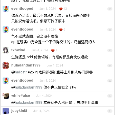
顺丰：我招谁惹谁了？都针对我是吧？
eventlooped
Jun 4, 2024
13
24
你善心泛滥，最后不敢承担后果，又转而恶心顺丰
只能说你活该吧，倒是可怜了顺丰
eventlooped
Jun 4, 2024
5
25
气不过就寄回，完全没有理性
op 在现实中完全是一个不值得交往的，尽量远离的人
txhwind
Jun 4, 2024
1
26
生鲜还是 pdd 优势领域，有烂的都是爽快仅退款
huladandan1999
Jun 4, 2024
27
@
hallostr
#25 咋啥问题都能直接上升到人格问题😂
eventlooped
Jun 4, 2024
28
@
huladandan1999
你不也以偏概全了吗
whileFalse
Jun 4, 2024
29
@
huladandan1999
本来就是人格问题 ，关顺丰什么事
joeykini8
Jun 4, 2024
30