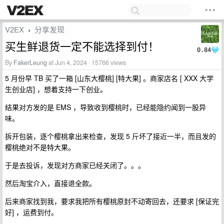
V2EX
分享发现
›
买生鲜退货一定不能选择到付！
0.84
By
FakerLeung
at Jun 4, 2024 · 15766 views
5 月份早 TB 买了一箱 [山东大樱桃] [特大果] 。商家店名 [ XXX 大学
生创业店] ，想着支持一下创业。
结果对方发的是 EMS ，导致收到樱桃时，已经能隐约闻到一股异
味。
拆开包装，逐个樱桃拿出来检查，发现 5 斤坏了接近一半，而且发的
樱桃绝对不是特大果。
于是去投诉，发现对方商家已经关闭了。。。
然后淘宝介入，直接退全款。
后来商家找到我，要求我把所有樱桃原封不动寄回去，还要求 [保证完
好] ，运费到付。