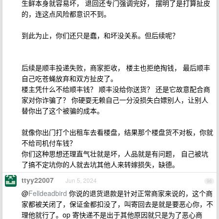
生鲜本身就容易坏， 退回还专门强调完好， 摆明了是打算扯皮
的，连这点风险都意识不到。
到此为止，你们还只是蠢，和坏没关系。但后续呢？
后续是顺丰投递失败，商家拒收， 楼主也拒绝掏钱， 最后顺丰
自己吃苍蝇放弃和双方扯皮了。
楼主凭什么不给顺丰钱？ 顺丰没给你送货？ 还是它故意配合商
家对你诈骗了？ 你硬耍无赖自己一分没损失白嫖别人，让别人
替你出了这个被骗的成本。
就像你出门打个出租车去看楼盘，结果那个楼盘货不对板，你就
不给司机付车钱？
你们这种思想还理直气壮就是坏，人品就是有问题， 自己被坑
了搞不定坑你的人就去坑其他人来转嫁损失，缺德。
ttyy22007
Jun 5, 2024
98
@
Felldeadbird
你说的退货退款是针对正常商家来说的，这个商
家都被关闭了，保证金都扣没了，叫寄回去是就是要恶心你，不
理他就行了。op 寄快递不是出于其他原因就只是为了恶心商