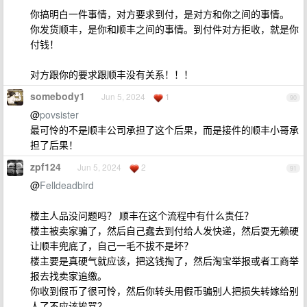
你搞明白一件事情，对方要求到付，是对方和你之间的事情。
你发货顺丰，是你和顺丰之间的事情。到付件对方拒收，就是你
付钱！
对方跟你的要求跟顺丰没有关系！！！
somebody1
Jun 5, 2024
1
90
@
povsister
最可怜的不是顺丰公司承担了这个后果，而是接件的顺丰小哥承
担了后果！
zpf124
Jun 5, 2024
2
91
@
Felldeadbird
楼主人品没问题吗？ 顺丰在这个流程中有什么责任？
楼主被卖家骗了，然后自己蠢去到付给人发快递，然后耍无赖硬
让顺丰兜底了，自己一毛不拔不是坏？
楼主要是真硬气就应该，把这钱掏了，然后淘宝举报或者工商举
报去找卖家追缴。
你收到假币了很可怜，然后你转头用假币骗别人把损失转嫁给别
人了不应该挨骂？