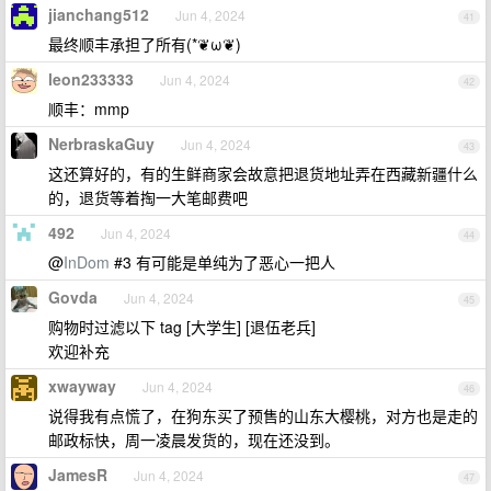
jianchang512
Jun 4, 2024
41
最终顺丰承担了所有(*❦ω❦)
leon233333
Jun 4, 2024
42
顺丰：mmp
NerbraskaGuy
Jun 4, 2024
43
这还算好的，有的生鲜商家会故意把退货地址弄在西藏新疆什么
的，退货等着掏一大笔邮费吧
492
Jun 4, 2024
44
@
InDom
#3 有可能是单纯为了恶心一把人
Govda
Jun 4, 2024
45
购物时过滤以下 tag [大学生] [退伍老兵]
欢迎补充
xwayway
Jun 4, 2024
46
说得我有点慌了，在狗东买了预售的山东大樱桃，对方也是走的
邮政标快，周一凌晨发货的，现在还没到。
JamesR
Jun 4, 2024
47