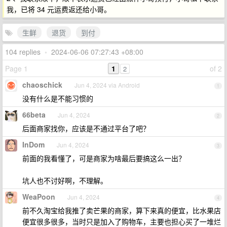
我，已将 34 元运费返还给小哥。
生鲜
退货
到付
104 replies
•
2024-06-06 07:27:43 +08:00
Page 1
1
of 2
2
chaoschick
Jun 4, 2024 via Android
1
没有什么是不能习惯的
66beta
Jun 4, 2024
2
后面商家找你，应该是不通过平台了吧？
InDom
Jun 4, 2024
3
前面的我看懂了，可是商家为啥最后要搞这么一出？
坑人也不讨好啊，不理解。
WeaPoon
Jun 4, 2024
4
前不久淘宝给我推了卖芒果的商家，算下来真的便宜，比水果店
便宜很多很多，当时只是加入了购物车，主要也担心买了一堆烂