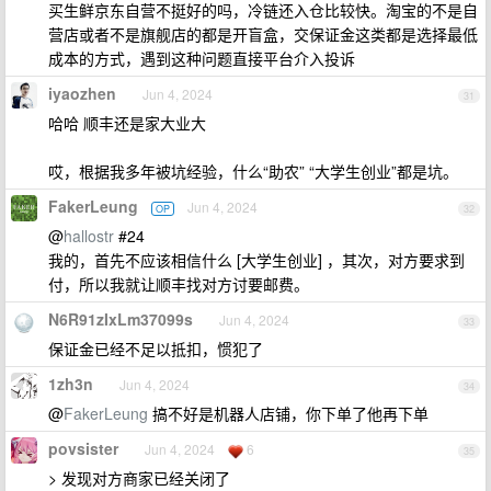
买生鲜京东自营不挺好的吗，冷链还入仓比较快。淘宝的不是自
营店或者不是旗舰店的都是开盲盒，交保证金这类都是选择最低
成本的方式，遇到这种问题直接平台介入投诉
iyaozhen
Jun 4, 2024
31
哈哈 顺丰还是家大业大
哎，根据我多年被坑经验，什么“助农” “大学生创业”都是坑。
FakerLeung
Jun 4, 2024
OP
32
@
hallostr
#24
我的，首先不应该相信什么 [大学生创业] ，其次，对方要求到
付，所以我就让顺丰找对方讨要邮费。
N6R91zIxLm37099s
Jun 4, 2024
33
保证金已经不足以抵扣，惯犯了
1zh3n
Jun 4, 2024
34
@
FakerLeung
搞不好是机器人店铺，你下单了他再下单
povsister
Jun 4, 2024
6
35
> 发现对方商家已经关闭了