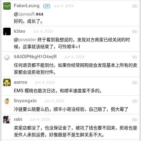
FakerLeung
Jun 4, 2024
OP
59
@
JamesR
#44
好的。成长了。
k3iao
Jun 4, 2024
60
@
povsister
终于看到我想说的，发现对方商家已经关闭的时
候，这事就该结束了，可怜顺丰+1
9A0DIP9kgH1O4wjR
Jun 4, 2024
61
任何退货都不能到付。如果你经常网购就会发现基本上所有的卖
家都会说拒收到付件。
aatrox
Jun 4, 2024
62
EMS 樱桃也能次日达，和顺丰速度差不多的。
linyongxin
Jun 4, 2024
63
冷链要么赔要么扔，顺丰小哥没经验，自己赔了，倒大霉了
rabt
Jun 4, 2024
64
卖家店都没了，也没保证金了，被坑了钱也要不回来，拒收也是
发件人承担运费，好像跟是不是生鲜关系不大。