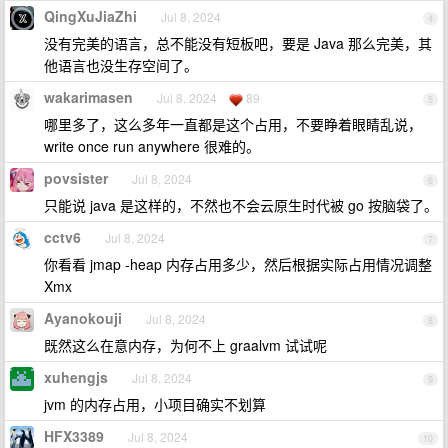
QingXuJiaZhi
Jul 8, 2024
4
没有完美的语言，总不能没有短板吧，要是 Java 那么完美，其
他语言也没生存空间了。
wakarimasen
Jul 8, 2024
89
5
哪里多了，这么多年一直都是这个占用，不要睁着眼睛乱说，
write once run anywhere 很难的。
povsister
Jul 8, 2024
6
只能说 java 是这样的，不然也不会云原生时代被 go 按脑袋了。
cctv6
Jul 8, 2024
7
你看看 jmap -heap 内存占用多少，然后根据实际占用情况调整
Xmx
Ayanokouji
Jul 8, 2024
8
既然这么在意内存，为何不上 graalvm 试试呢
xuhengjs
Jul 8, 2024
9
jvm 的内存占用，小项目确实不划算
HFX3389
Jul 8, 2024
10