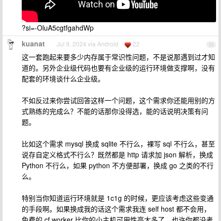
?si=-OluA5cgtfgahdWp
kuanat
Jul 9, 2024 via Android
22
33
这一套跑起来要多少内存属于常识性问题，不是说那遇到过才知
道的。另外企业级代码也要有企业级的运行环境做支撑啊，没有
配套的环境谈什么企业级。
不如反过来你尝试回答这样一个问题，这个需求你还能用别的方
式熟练的完成么？不能的话那你没得选，能的话说明决策有问
题。
比如这个需求 mysql 换成 sqlite 不行么，裸写 sql 不行么，甚至
说存自定义格式不行么？既然都是 http 请求加 json 解析，换成
Python 不行么，如果 python 不方便部署，换成 go 之类的不行
么。
特别当你知道运行环境就是 1c1g 的时候，更应该考虑这些变通
的手段啊。如果换成我的话这个需求我连 self host 都不会用，
免费的 cf worker 比你的小主机可用性高太多了。也许你都没考