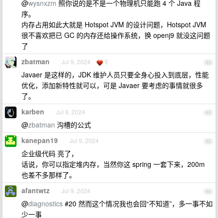
@
wysnxzm
照你说的是不是一个物理机只能跑 4 个 Java 程
序。
内存占用如此大就是 Hotspot JVM 的设计问题，Hotspot JVM
很不喜欢把已 GC 的内存还给操作系统，换 openj9 就没这问题
了
zbatman
Jul 9, 2024
5
43
Javaer 是这样的，JDK 维护人员只要全身心投入到底层，性能
优化，添加新特性就可以，可是 Javaer 要考虑的事情就很多
了。
karben
Jul 9, 2024
44
@
zbatman
沟槽的公式
kanepan19
Jul 9, 2024
45
企业级代码 亮了，
话说，你可以指定堆内存，当然你这 spring 一套下来，200m
也差不多那样了。
afantwtz
Jul 9, 2024
46
@
diagnostics
#20 然而这个情况我也会回“不知道”，多一事不如
少一事