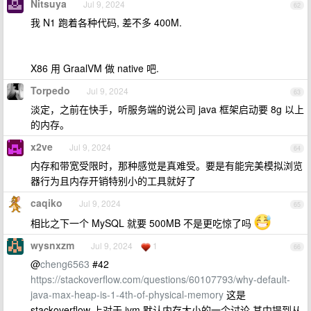
Nitsuya
Jul 9, 2024
62
我 N1 跑着各种代码, 差不多 400M.
X86 用 GraalVM 做 native 吧.
Torpedo
Jul 9, 2024
63
淡定，之前在快手，听服务端的说公司 java 框架启动要 8g 以上
的内存。
x2ve
Jul 9, 2024
64
内存和带宽受限时，那种感觉是真难受。要是有能完美模拟浏览
器行为且内存开销特别小的工具就好了
caqiko
Jul 9, 2024
65
相比之下一个 MySQL 就要 500MB 不是更吃惊了吗
wysnxzm
Jul 9, 2024
1
66
@
cheng6563
#42
https://stackoverflow.com/questions/60107793/why-default-
java-max-heap-is-1-4th-of-physical-memory
这是
stackoverflow 上对于 jvm 默认内存大小的一个讨论,其中提到从