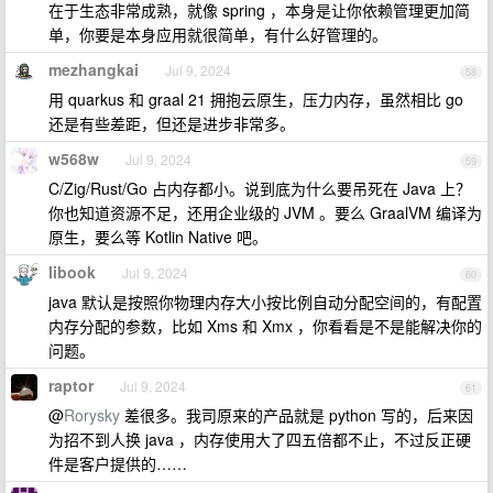
在于生态非常成熟，就像 spring ，本身是让你依赖管理更加简
单，你要是本身应用就很简单，有什么好管理的。
mezhangkai
Jul 9, 2024
58
用 quarkus 和 graal 21 拥抱云原生，压力内存，虽然相比 go
还是有些差距，但还是进步非常多。
w568w
Jul 9, 2024
59
C/Zig/Rust/Go 占内存都小。说到底为什么要吊死在 Java 上？
你也知道资源不足，还用企业级的 JVM 。要么 GraalVM 编译为
原生，要么等 Kotlin Native 吧。
libook
Jul 9, 2024
60
java 默认是按照你物理内存大小按比例自动分配空间的，有配置
内存分配的参数，比如 Xms 和 Xmx ，你看看是不是能解决你的
问题。
raptor
Jul 9, 2024
61
@
Rorysky
差很多。我司原来的产品就是 python 写的，后来因
为招不到人换 java ，内存使用大了四五倍都不止，不过反正硬
件是客户提供的……