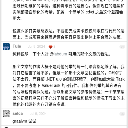
虑过长期维护的事情。这种需求要的是省心，但你现在的选型和
实施都没自动化的考量，配置一个简单的 cd/ci 之后这个差距会
更大。
说这么多其实是想表达，不要把完成需求仅仅局限在写代码的层
面上，当成项目来管理运营会更容易做出整体上更合理的决策。
Fule
Jul 9, 2024
3
34
纯粹说明一下个人对 @
labdum
引用的那个文章的看法。
那个文章的作者大概不是对他列举的每一门语言都足够了解。我
对其它语言了解不多，但是一如那个文章回帖里说的，C#的写
法不太行，而且都 .NET 6.0 的测试环境了，创建如此大量 Task
，要不要考虑下 ValueTask 的可行性。我相信列举的其它语言
的写法也有类似问题，所以那篇文章的参考价值是：一个某某语
言的初级程序员在不充分了解语言特性和机制的情况下写出的未
优化的代码的内存开销有多遭。
selca
Jul 9, 2024
35
graalvm 试试