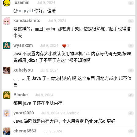
luzemin
Jul 9, 2024
36
@
angrylid
你好，佳琦
kandaakihito
Jul 9, 2024
37
是这样的，而且 spring 那套脚手架即使是很熟练了起手也得搭
半天
wysnxzm
Jul 9, 2024
3
38
java 不设置内存大小默认使用物理机 1/4 内存与代码无关,按理
说都用 jdk21 了不至于连这个都不知道啊
xubeiyou
Jul 9, 2024
39
。。。用 Java 了-- 肯定耗内存啊 这个东西 用地方越小 越不值
当
Blanke
Jul 9, 2024
40
都用 java 了还在乎啥内存
yaott2020
Jul 9, 2024 via Android
41
Java 缺陷就是内存大户，个人用肯定 Python/Go 更好
cheng6563
Jul 9, 2024
42