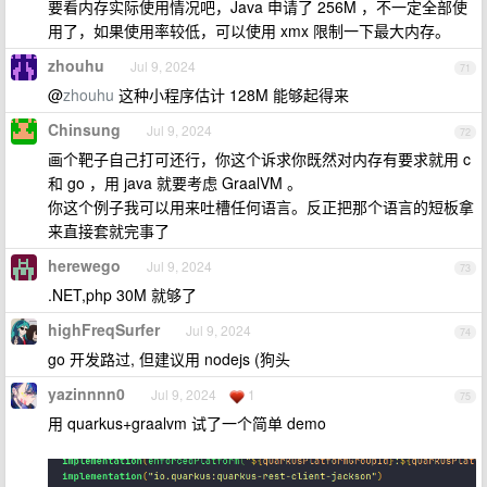
要看内存实际使用情况吧，Java 申请了 256M ，不一定全部使
用了，如果使用率较低，可以使用 xmx 限制一下最大内存。
zhouhu
Jul 9, 2024
71
@
zhouhu
这种小程序估计 128M 能够起得来
Chinsung
Jul 9, 2024
72
画个靶子自己打可还行，你这个诉求你既然对内存有要求就用 c
和 go ，用 java 就要考虑 GraalVM 。
你这个例子我可以用来吐槽任何语言。反正把那个语言的短板拿
来直接套就完事了
herewego
Jul 9, 2024
73
.NET,php 30M 就够了
highFreqSurfer
Jul 9, 2024
74
go 开发路过, 但建议用 nodejs (狗头
yazinnnn0
Jul 9, 2024
1
75
用 quarkus+graalvm 试了一个简单 demo