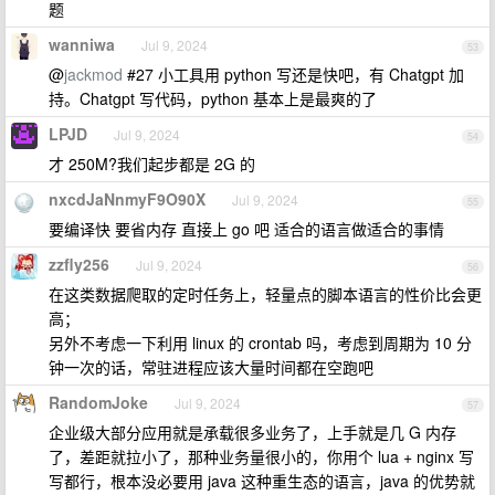
题
wanniwa
Jul 9, 2024
53
@
jackmod
#27 小工具用 python 写还是快吧，有 Chatgpt 加
持。Chatgpt 写代码，python 基本上是最爽的了
LPJD
Jul 9, 2024
54
才 250M?我们起步都是 2G 的
nxcdJaNnmyF9O90X
Jul 9, 2024
55
要编译快 要省内存 直接上 go 吧 适合的语言做适合的事情
zzfly256
Jul 9, 2024
56
在这类数据爬取的定时任务上，轻量点的脚本语言的性价比会更
高；
另外不考虑一下利用 linux 的 crontab 吗，考虑到周期为 10 分
钟一次的话，常驻进程应该大量时间都在空跑吧
RandomJoke
Jul 9, 2024
57
企业级大部分应用就是承载很多业务了，上手就是几 G 内存
了，差距就拉小了，那种业务量很小的，你用个 lua + nginx 写
写都行，根本没必要用 java 这种重生态的语言，java 的优势就