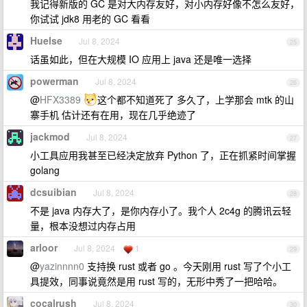
我记得新版的 GC 是对大内存友好，对小内存好像不怎么友好，
你试试 jdk8 用老的 GC 看看
Huelse
Jul 8, 2024
25
话虽如此，但在大规模 IO 应用上 java 还是唯一选择
powerman
Jul 8, 2024
26
@
HFX3389
这个都不知道死了 多久了，上学那会 mtk 的山
寨手机 估计还有在用，现在几乎绝迹了
jackmod
Jul 8, 2024
27
小工具应用我甚至已经决定放弃 Python 了，正在抓紧时间掌握
golang
dcsuibian
Jul 8, 2024
28
不是 java 内存大了，是你内存小了。我个人 2c4g 的腾讯云轻
量，根本没想过内存占用
arloor
Jul 8, 2024
1
29
@
yazinnnn0
支持换 rust 或者 go 。今天刚用 rust 写了个小工
具提效，同事说竟然是用 rust 写的，无形中秀了一把哈哈。
cocalrush
Jul 8, 2024
30