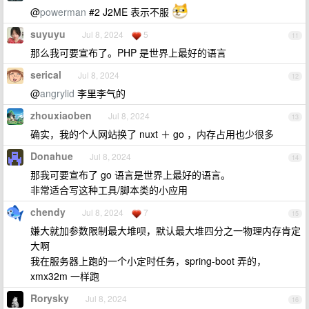
@
powerman
#2 J2ME 表示不服
suyuyu
Jul 8, 2024
5
11
那么我可要宣布了。PHP 是世界上最好的语言
serical
Jul 8, 2024
12
@
angrylid
李里李气的
zhouxiaoben
Jul 8, 2024
13
确实，我的个人网站换了 nuxt ＋ go ，内存占用也少很多
Donahue
Jul 8, 2024
14
那我可要宣布了 go 语言是世界上最好的语言。
非常适合写这种工具/脚本类的小应用
chendy
Jul 8, 2024
7
15
嫌大就加参数限制最大堆呗，默认最大堆四分之一物理内存肯定
大啊
我在服务器上跑的一个小定时任务，spring-boot 弄的，
xmx32m 一样跑
Rorysky
Jul 8, 2024
16