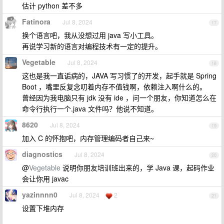
估计 python 差不多
Fatinora
Jul 8, 2024
17
换个语言吧，我从没想过用 java 写小工具。
再说学习新的语言对编程技术有一定的提升。
Vegetable
Jul 8, 2024
18
这也是我一直诟病的，JAVA 写习惯了的开发，起手就是 Spring
Boot ，嘴里反复念叨着内存不值钱啊，依赖注入啊什么的。
曾经因为我电脑只有 jdk 没有 ide ，问一个朋友，你知道怎么在
命令行执行一个.java 文件吗？他说不知道。
8620
Jul 8, 2024
19
加入 C 的怀抱吧，内存管理编码者自己来~
diagnostics
Jul 8, 2024
20
@
Vegetable
说明你朋友培训班出来的，学 Java 课，起码作业
会让你用 javac
yazinnnn0
Jul 8, 2024
2
21
设置下堆内存