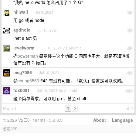
“我的 hello world 怎么占用了 1 个 G”
hillwall
Jul 9, 2024
96
用 go 或者 node
agdhole
Jul 10, 2024
97
.net 8 aot 见
levelworm
Jul 10, 2024 via Android
98
@
powerman
感觉楼主这个功能 C 问题也不大，就是不知道微
信有没有 C 接口。
msg7086
Jul 10, 2024
99
@
cheng6563
#42 有没有可能，「默认」设置是可以改的。
fox0001
Jul 10, 2024 via Android
100
这个简单需求，可以用 go ，甚至 shell
Page 1
1
of 2
2
© 2026 V2EX · 184ms · 3.9.8.5
About
·
Language
值啦APP