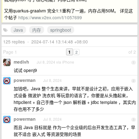
又用quarkus-graalvm 完全1:1重构了一遍，内存占用50M。 详见这
个帖子
https://www.v2ex.com/t/1057699
Java
内存
springboot
125 replies
•
2024-07-14 13:14:48 +08:00
Page 1
1
of 2
2
medivh
Jul 8, 2024 via iPhone
1
试试 openj9
powerman
Jul 8, 2024
2
加钱吧，Java 整个生态来讲，早就不是设计之初，应用于嵌入
式设备 微波炉 洗衣机 等玩意的语言了，你要是从头撸起来，
httpclient + 自己手撸一个 json 解析器 + jdbc template ，其实内
存也用不了多少
powerman
Jul 8, 2024
3
而且 Java 目标就是 作为一个企业级的后台开发生态工具了，早
就不适合 嵌入式 等资源受限的场景