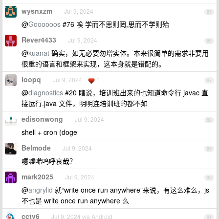
wysnxzm
Jul 9, 2024
85
@
Goooooos
#76 唉 学而不思则罔,思而不学则殆
Rever4433
Jul 9, 2024
86
@
kuanat
确实，如无必要勿增实体。本来很简单的需求非要用
很重的语言和框架来实现，这本身就是错配的。
loopq
Jul 9, 2024
1
87
@
diagnostics
#20 瞎说，培训班出来的也知道命令行 javac 直
接运行.java 文件，明明连培训班的都不如
edisonwong
Jul 9, 2024
88
shell + cron (doge
Belmode
Jul 9, 2024
89
噫嘘唏呜呼哀哉？
mark2025
Jul 9, 2024
90
@
angrylid
就“write once run anywhere”来说，有这么难么，js
不也是 write once run anywhere 么
cctv6
Jul 9, 2024 via Android
91