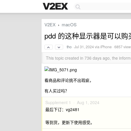
V2EX
macOS
›
pdd 的这种显示器是可以购买的
tho
·
Jul 31, 2024
via iPhone · 6857 view
This topic created in 736 days ago, the info
看商品和评论挑不出瑕疵，
有人买过吗？
Supplement 1 ·
Aug 1, 2024
最后下订：vg2481
等到货，更新下使用感受。