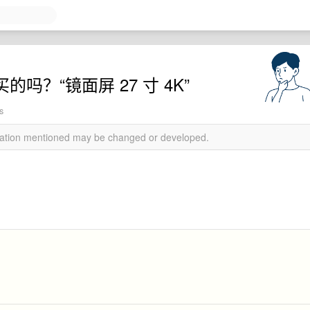
吗？“镜面屏 27 寸 4K”
s
rmation mentioned may be changed or developed.