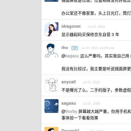
镜面屏就是垃圾，位置稍微没对好就反
办公室还不像家里，头上日光灯，筒灯
idragonet
Jul 31, 2024
显示器起码买保修京东自营 3 年
tho
Jul 31, 2024 via iPhone
OP
@
sagaxu
这么严重吗，其实我自己用 m
我没有比较过，我主要是听说镜面屏更
anycall
Jul 31, 2024
不是曝光了么，二手的版子，参数虚假，安
sagaxu
Jul 31, 2024
@
thorby
屏幕越大越严重，你用手机和平
事体验一下看看效果
Dream4U