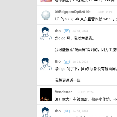
09EdgqomQp5z019t
Jul 31, 2024
LG 的 27 寸 4k 京东直营也就 149
tho
Jul 31, 2024
OP
@
digd
啊，我以为很贵。
我可能搜索“镜面屏”看到的，因为主
tho
Jul 31, 2024
OP
@
digd
问了下，jd 的 lg 都没有镜面屏
我想更通透一些
Vendettar
Jul 31, 2024
没几家大厂有镜面屏，都是小作坊，不
tho
Jul 31, 2024
OP