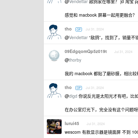
@
Vendettar
敌鸽家在哪里？ jd 淘宝 
感觉和 macbook 屏幕一起用更融合？
tho
Jul 31, 2024
OP
@
Vendettar
“敌鸽”，找到了，销量不
09EdgqomQp5z019t
Jul 31, 2024
@
thorby
我的 macbook 都贴了磨砂膜，
tho
Jul 31, 2024
OP
@
digd
你说反光是太阳光才有吧，比
在办公室灯光下，完全没有这个问题呀
lurui45
Jul 31, 2024
wescom 有款显示器是镜面屏 不到 1