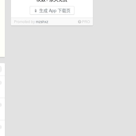
📱 生成 App 下载页
Promoted by
mzshxz
PRO
1
2
3