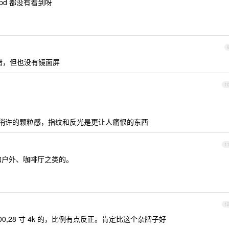
ppd 都没有看到呀
错，但也没有镜面屏
1
相比较稍许的颗粒感，指纹和反光是更让人痛恨的东西
1
如户外、咖啡厅之类的。
1
000,28 寸 4k 的，比例有点反正。肯定比这个杂牌子好