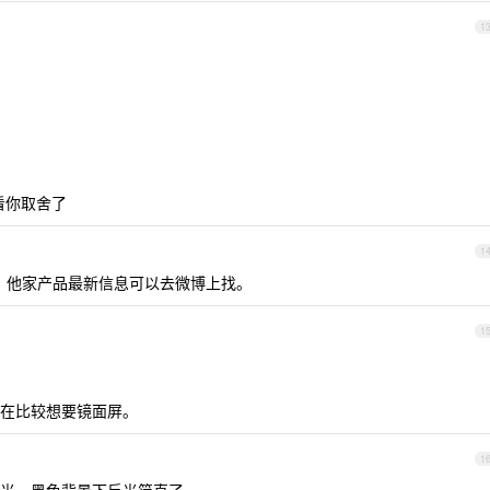
1
就看你取舍了
1
，他家产品最新信息可以去微博上找。
1
在比较想要镜面屏。
1