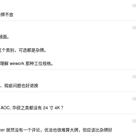
2
杂牌不放
2
，镜面。
，但这个类别，可选都是杂牌。
 wework 那种工位规格。
2
、瑕疵问题也好退换
2
优派, AOC, 华硕之类都没有 24 寸 4K ？
2
，acer 居然没有一个评论，优派也很难算大牌，但应该比杂牌好