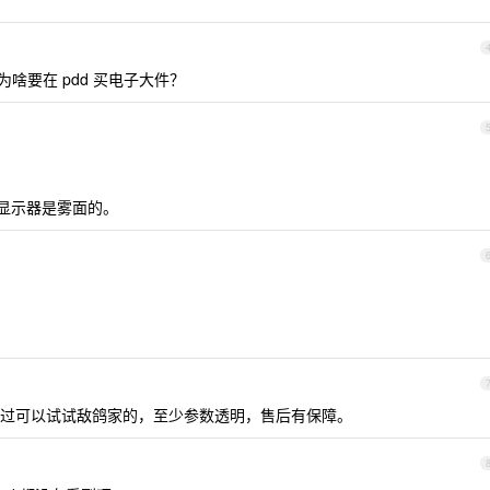
9 ，为啥要在 pdd 买电子大件？
流显示器是雾面的。
。
过可以试试敌鸽家的，至少参数透明，售后有保障。