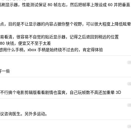
是高刷显示器，性能测试保证 80 帧左右，然后把帧率上限设成 60 并把垂直
点，目的是不让显示器的内容占据你整个视野，可以很大程度上降低眩晕
易看清，很容易不自觉的贴近显示器，记得之后退回到稍远的位置
80 块钱，便宜又不至于太差
后想用什么手柄，xbox 手柄是始终绕不过去的，肯定得体验
2
好一些
2
不行搞个电影剪辑版看看剧情也蛮爽，自己玩帧数不高还加重晕 3D
2
议咨询医生。另外多运动。
2