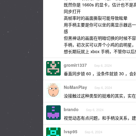
既然你是 1660s 的显卡，估计也不
同步打开
高帧率时的画面撕裂可能导致眩晕
用手柄主要是你可以坐的离显示器远一
感
但黑神话的画面在明暗切换的时候不容
手柄，初次买可以弄个小鸡的启明星，
想长期玩就上 xbox 手柄，不管你以
gromit1337
Sep 6, 2024
垂直同步锁 60 ，没条件就锁 30 ，会
NoManPlay
Sep 6, 2024
没接触过这种类型的挺难的其实，实在
brando
Sep 6, 2024
视觉动态有点问题，和手柄没关系，建
lvsp95
Sep 6, 2024