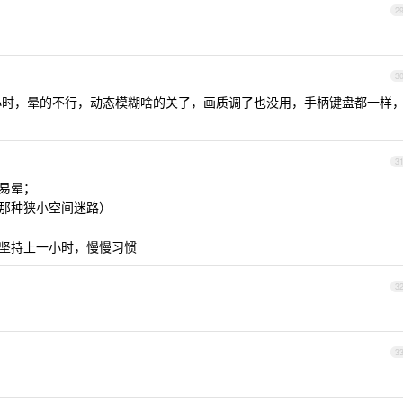
2
3
多小时，晕的不行，动态模糊啥的关了，画质调了也没用，手柄键盘都一样
3
容易晕；
是那种狭小空间迷路）
，坚持上一小时，慢慢习惯
3
3