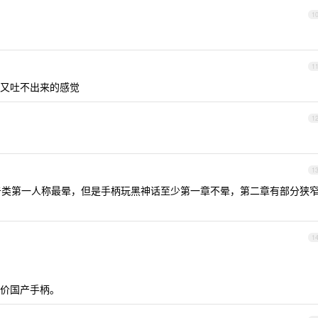
1
1
又吐不出来的感觉
1
1
射击类第一人称最晕，但是手柄玩黑神话至少第一章不晕，第二章有部分狭
1
价国产手柄。