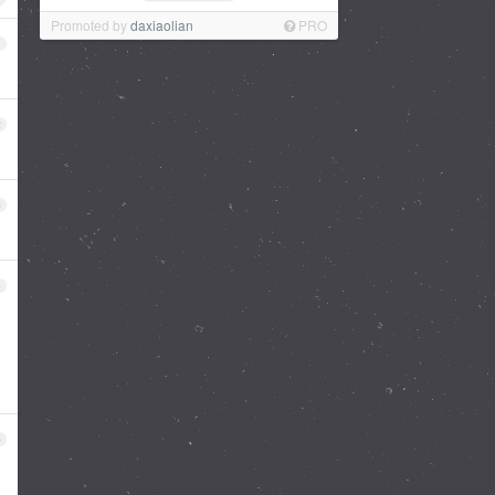
Promoted by
daxiaolian
PRO
1
2
3
4
5