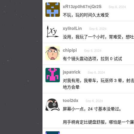
xR13zp0h67njQr2S
Sep 6, 2024
不玩，玩的时间久太难受
xylitolLin
Sep 6, 2024
没用，我玩了一个小时，胃难受，想吐
chipipi
Sep 6, 2024
有个镜头震动选项，拉到 0 试试
jspatrick
Sep 6, 2024
对我有用，我晕车，玩巫师 3 晕，
地方会晕
tool2dx
Sep 6, 2024
屏幕小一点，24 寸基本没晕过。
用手柄肯定比键盘舒服，哪怕是一个廉