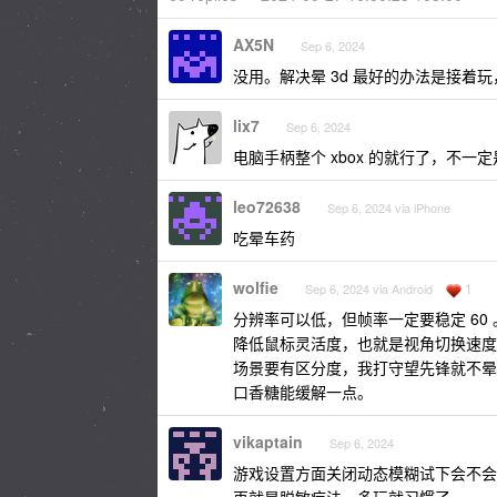
AX5N
Sep 6, 2024
没用。解决晕 3d 最好的办法是接着
lix7
Sep 6, 2024
电脑手柄整个 xbox 的就行了，不
leo72638
Sep 6, 2024 via iPhone
吃晕车药
wolfie
1
Sep 6, 2024 via Android
分辨率可以低，但帧率一定要稳定 60 
降低鼠标灵活度，也就是视角切换速度
场景要有区分度，我打守望先锋就不晕
口香糖能缓解一点。
vikaptain
Sep 6, 2024
游戏设置方面关闭动态模糊试下会不会