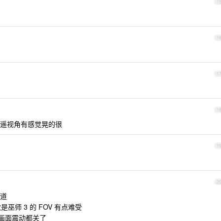
1
1
1
1
遥视角有感觉晃的很
1
2
道
巫师 3 的 FOV 有点难受
和画面震动都关了