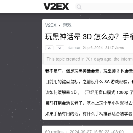
V2EX
游戏
›
玩黑神话晕 3D 怎么办？
slamcar
·
Sep 6, 2024
· 8147 views
This topic created in 701 days ago, the info
我不晕车，但是玩黑神话会晕，玩巫师 3 也会
目前用的键盘鼠标，之前没什么 3A 游戏经验，也
该如何缓解晕 3D ，（已经用窗口模式 1080p 了
目前打到金池长老了，基本上玩个半小时就得去
如果手柄有用的话，有什么手柄推荐适合初学者
69 replies
•
2024-09-27 16:50:23 +08:00