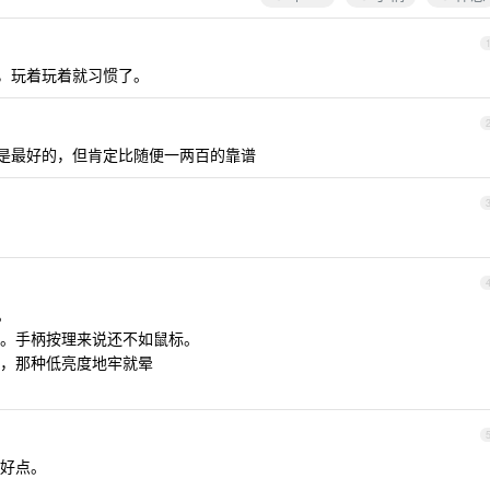
玩，玩着玩着就习惯了。
一定是最好的，但肯定比随便一两百的靠谱
。
。手柄按理来说还不如鼠标。
，那种低亮度地牢就晕
好点。