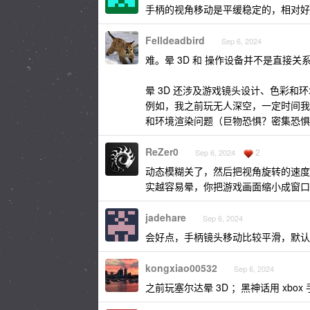
手柄的视角移动是平缓稳定的，相对好
Felldeadbird
Sep 6, 2024
难。晕 3D 和 操作设备并不是直接关
晕 3D 还涉及游戏镜头设计、色彩和
例如，我之前玩无人深空，一定时间我就
和环境渲染问题（巨物恐惧？密集恐惧
ReZer0
2
Sep 6, 2024
动态模糊关了，然后把视角旋转的速度
实越容易晕，你把游戏画面缩小成窗口
jadehare
Sep 6, 2024
会好点，手柄镜头移动比较平滑，默认
kongxiao00532
Sep 6, 2024
之前玩塞尔达晕 3D ；黑神话用 xbo