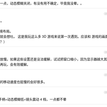
一点，动态模糊关闭，有没有用不确定，毕竟我没晕。。
2
系。
环境布局。
会想吐。 这是我玩这么多 3D 游戏来说第一次遇到。应该和 游戏的画
？）
2
放慢。如果这些设置还是没法缓解，试试把窗口缩小，因为显示器越大其
再玩，会有效缓解。
2
的移动速度也挺慢的会好很多。
2
x 手柄+动态模糊低+镜头震动 4 档，一点都不晕