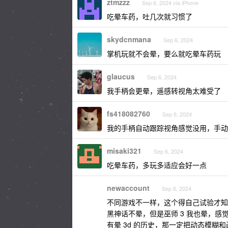
ztmzzz
Sep 6, 2024 via iPhone
吃晕车药，吐几次就习惯了
skydcnmana
Sep 6, 2024
掌机玩就不会晕，要么就吃晕车药玩
glaucus
Sep 6, 2024
我手柄会更晕，遥感转视角太难受了
fs418082760
Sep 6, 2024
我的手柄自动跟踪视角感觉没用，手动
misaki321
Sep 6, 2024
吃晕车药，多玩多适应会好一点
newaccount
Sep 6, 2024
不同游戏不一样，这个得自己试验才知
黑神话不晕，但是巫师 3 我也晕，感觉是
有晕 3d 的历史，那一定把动态模糊