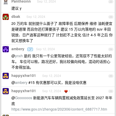
Pantheonn
Sep 12, 2024
22
建议 y
dbak
Sep 12, 2024
23
20 万的车 就别提什么面子了 故障率低 后期保养 维修 油耗便宜
是硬道理 而且你还打算要孩子 建议 15 万以内落地的 suv 丰田
锐放、日产逍客这种就行了 计划赶不上变化 估计 4-5 年之后 你
就又想换车了
ambery
Sep 12, 2024
OP
24
@
ynxh
是的 我只有一千公里驾驶经验，还驾驭不了性能太好的
车。 车位可以租，路况还好，我比较偏向纯电，混动的话担心
不舍得加油。
happyxhw101
Sep 12, 2024
25
@
ambery
#15 有优惠那可以买，我是没啥优惠
happyxhw101
Sep 12, 2024
1
26
@
Goooooos
新能源汽车车辆购置税减免政策延长至 2027 年年
底
https://www.gov.cn/zhengce/202306/content_6887717.htm