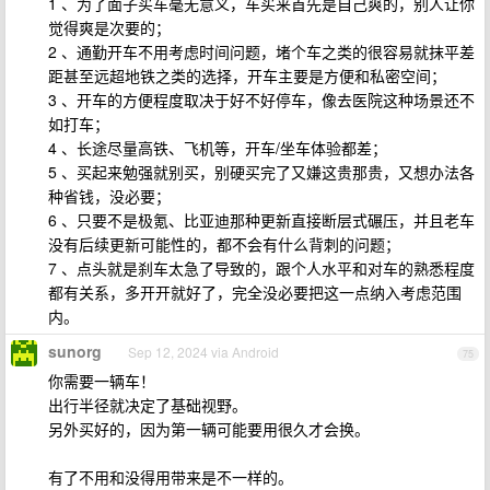
1 、为了面子买车毫无意义，车买来首先是自己爽的，别人让你
觉得爽是次要的；
2 、通勤开车不用考虑时间问题，堵个车之类的很容易就抹平差
距甚至远超地铁之类的选择，开车主要是方便和私密空间；
3 、开车的方便程度取决于好不好停车，像去医院这种场景还不
如打车；
4 、长途尽量高铁、飞机等，开车/坐车体验都差；
5 、买起来勉强就别买，别硬买完了又嫌这贵那贵，又想办法各
种省钱，没必要；
6 、只要不是极氪、比亚迪那种更新直接断层式碾压，并且老车
没有后续更新可能性的，都不会有什么背刺的问题；
7 、点头就是刹车太急了导致的，跟个人水平和对车的熟悉程度
都有关系，多开开就好了，完全没必要把这一点纳入考虑范围
内。
sunorg
Sep 12, 2024 via Android
75
你需要一辆车！
出行半径就决定了基础视野。
另外买好的，因为第一辆可能要用很久才会换。
有了不用和没得用带来是不一样的。