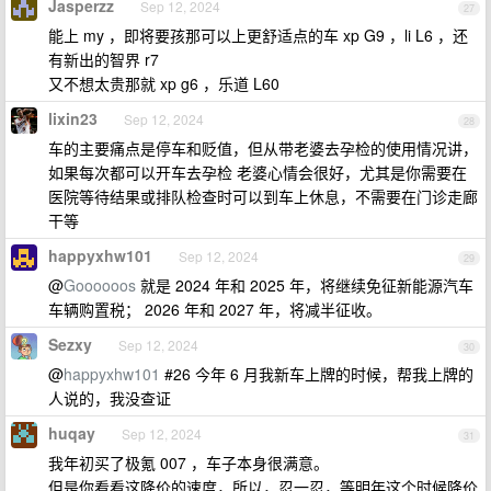
Jasperzz
Sep 12, 2024
27
能上 my ，即将要孩那可以上更舒适点的车 xp G9 ，li L6 ，还
有新出的智界 r7
又不想太贵那就 xp g6 ，乐道 L60
lixin23
Sep 12, 2024
28
车的主要痛点是停车和贬值，但从带老婆去孕检的使用情况讲，
如果每次都可以开车去孕检 老婆心情会很好，尤其是你需要在
医院等待结果或排队检查时可以到车上休息，不需要在门诊走廊
干等
happyxhw101
Sep 12, 2024
29
@
Goooooos
就是 2024 年和 2025 年，将继续免征新能源汽车
车辆购置税； 2026 年和 2027 年，将减半征收。
Sezxy
Sep 12, 2024
30
@
happyxhw101
#26 今年 6 月我新车上牌的时候，帮我上牌的
人说的，我没查证
huqay
Sep 12, 2024
31
我年初买了极氪 007 ，车子本身很满意。
但是你看看这降价的速度，所以，忍一忍，等明年这个时候降价