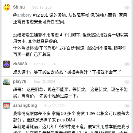
Shinu
Sep 12, 2024
45
@
ambery
#12 23L 说的没错, 从故障率/维保/油耗方面看, 家用
还需要考虑安全可靠性/空间,
没结婚没生娃都不用考虑 4 个门的车, 但既然家用就得一切以实
用为主, 其他就真是虚的,
什么驾驶体验/车的外形/马力/百秒/圈速, 跟家用不搭嘎, 除非你
再买一辆自己开着玩
zk8080
Sep 12, 2024
46
点头这个，等车买回去熟悉下操控再提升下车技就不会有了
play78
Sep 12, 2024
47
超哥： 这是旧款，现在不能买，等新款。 这是新款，现在不能
买，等降价。 先买个雅迪过度一下。
azhangbing
Sep 12, 2024
48
我家情况跟你差不多 家庭 50 多个 房贷 1.2w 公积金可以覆盖大
部分 ，但还是选择了宋 plus DM-i
车就是消耗品，这几年广积粮才是王道，便宜实用成本低是我考
虑的，放在前几年我肯定考虑理想 L7 L8 L9 但想想就是一个代