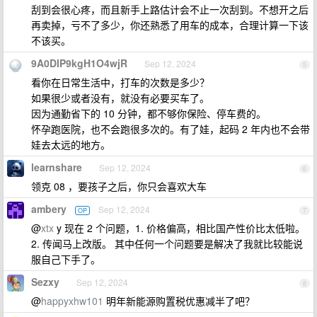
刮到会很心疼，而且新手上路估计会不止一次刮到。不想开之后
再卖掉，亏不了多少，你还熟悉了用车的成本，合理计算一下该
不该买。
9A0DIP9kgH1O4wjR
Sep 12, 2024
5
看你在日常生活中，打车的次数是多少？
如果很少或者没有，就没有必要买车了。
因为通勤省下的 10 分钟，都不够你保险、停车费的。
怀孕跑医院，也不会跑很多次的。有了娃，起码 2 年内也不会带
娃去太远的地方。
learnshare
Sep 12, 2024
6
领克 08 ，要孩子之后，你只会喜欢大车
ambery
Sep 12, 2024
OP
7
@
xtx
y 现在 2 个问题，1. 价格偏高，相比国产性价比太低啦。
2. 传闻马上改版。 其中任何一个问题要是解决了我就比较能说
服自己下手了。
Sezxy
Sep 12, 2024
8
@
happyxhw101
明年新能源购置税优惠减半了吧？