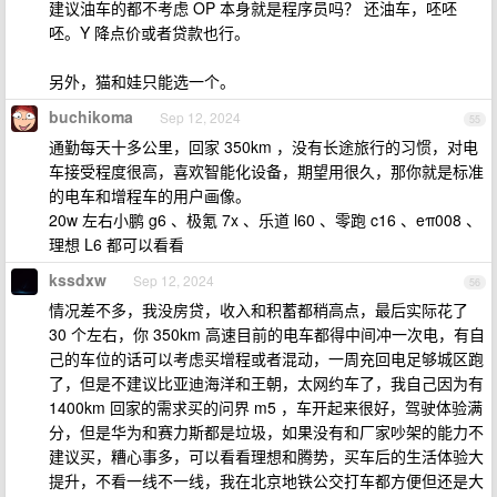
建议油车的都不考虑 OP 本身就是程序员吗？ 还油车，呸呸
呸。Y 降点价或者贷款也行。
另外，猫和娃只能选一个。
buchikoma
Sep 12, 2024
55
通勤每天十多公里，回家 350km ，没有长途旅行的习惯，对电
车接受程度很高，喜欢智能化设备，期望用很久，那你就是标准
的电车和增程车的用户画像。
20w 左右小鹏 g6 、极氪 7x 、乐道 l60 、零跑 c16 、eπ008 、
理想 L6 都可以看看
kssdxw
Sep 12, 2024
56
情况差不多，我没房贷，收入和积蓄都稍高点，最后实际花了
30 个左右，你 350km 高速目前的电车都得中间冲一次电，有自
己的车位的话可以考虑买增程或者混动，一周充回电足够城区跑
了，但是不建议比亚迪海洋和王朝，太网约车了，我自己因为有
1400km 回家的需求买的问界 m5 ，车开起来很好，驾驶体验满
分，但是华为和赛力斯都是垃圾，如果没有和厂家吵架的能力不
建议买，糟心事多，可以看看理想和腾势，买车后的生活体验大
提升，不看一线不一线，我在北京地铁公交打车都方便但还是大