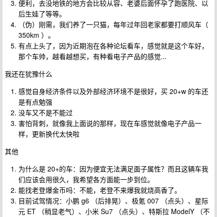
便利，去没地铁的地方会比较从容、老婆后面怀孕了跑医院、以
后生娃了等等。
（伪）刚需，我们养了一只猫，每年过年回老家都要打顺风车（
350km ）。
有点上头了，因为近期泡在各种论坛看车，感觉就是这个车好，
那个车帅，越看越想买，有种看电子产品的感觉...
我还在犹豫什么
感觉自身经济条件以及外部经济环境不是很好，买 20+w 的车还
是有点勉强
没车又不是不能过
害怕背刺，就像我上面说的那样，现在车感觉就像电子产品一
样，更新换代太快啦
其他
为什么是 20+的车：因为便宜无法满足面子属性？而且这辆车我
们应该会用很久，我希望各方面能一步到位。
能找老登爆金币吗：不能，老登不来爆我就烧高香了。
目前试驾情况：小鹏 g6 （后排晃）、极氪 007 （点头）、星际
元 ET （稍显老气）、小米 Su7 （点头）、特斯拉 ModelY （不