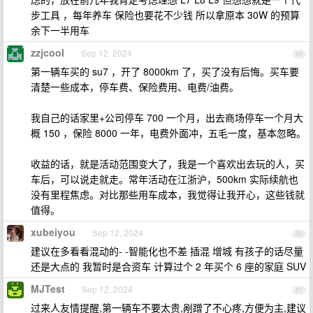
步工具 ，每年养车 保险也要花不少钱 所以拿原本 30W 的预算
余下一半用车
zzjcool
Sep 12, 2024
49
第一辆车买的 su7 ，开了 8000km 了，买了没有后悔。买车要
清楚一些成本，停车费、保险费用、电费/油费。
我自己的话家里+公司停车 700 一个月，出去商场停车一个月大
概 150 ，保险 8000 一年，电费外面冲，五毛一度，基本忽略。
收益的话，就是活动范围变大了，我是一个喜欢出去玩的人，买
车后，可以说走就走。常年活动在江浙沪，500km 实际续航也
没有里程焦虑。对比那些用车成本，我觉得让我开心，这些钱就
值得。
xubeiyou
Sep 12, 2024
50
建议在多看看混动的- -智能化也不差 插混 增城 有孩子的话尽量
还是大点的 我暂时是合资车 计算过个 2 年买个 6 座的家庭 SUV
MJTest
Sep 12, 2024
51
过来人友情提醒,第一辆车不要太贵,剐蹭了不心疼,方便为主,建议