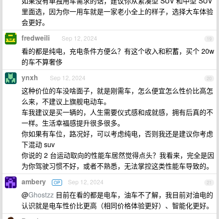
如果没有单独用车需求的话，建议你从紧凑型 SUV 和中型 SUV
里面选，因为你一用车就是一家老小全上的样子，选择大车体验
会更好。
fredweili
Sep 12, 2024
19
看的都是纯电，充电条件方便么？有这个收入和积蓄，买个 20w
的车不算奢侈
ynxh
Sep 12, 2024
20
这种价位的车没啥面子，就是刚需车，怎么便宜怎么性价比高怎
么来，不建议上旗舰电动车。
车我建议是买一辆的，人生需要仪式感和成就感，拥有后真的不
一样。生活幸福感提升很多很多。
你如果有车位，路况好，可以考虑纯电，否则我还是建议你考虑
下混动 suv
你说的 2 台运动取向的性能车居然觉得点头？我看来，完全是因
为你驾驶习惯不好，或者不熟悉，无法掌控这类性能车导致的。
ambery
Sep 12, 2024
OP
21
@
Ghostzz
目前在看的都是电车，油车不了解，我目前对油电的
认识就是电车性价比更高（相同价格体验更好）、智能化更好。