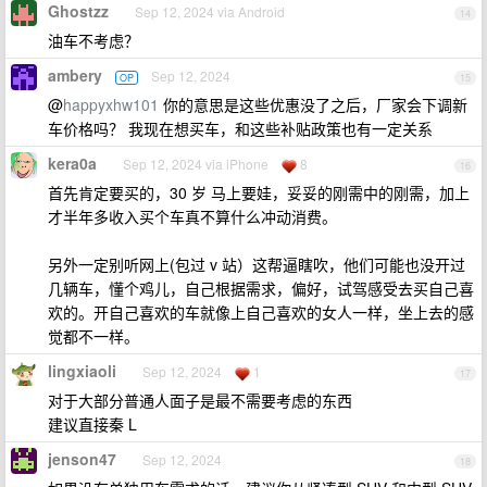
Ghostzz
Sep 12, 2024 via Android
14
油车不考虑？
ambery
Sep 12, 2024
OP
15
@
happyxhw101
你的意思是这些优惠没了之后，厂家会下调新
车价格吗？ 我现在想买车，和这些补贴政策也有一定关系
kera0a
Sep 12, 2024 via iPhone
8
16
首先肯定要买的，30 岁 马上要娃，妥妥的刚需中的刚需，加上
才半年多收入买个车真不算什么冲动消费。
另外一定别听网上(包过 v 站）这帮逼瞎吹，他们可能也没开过
几辆车，懂个鸡儿，自己根据需求，偏好，试驾感受去买自己喜
欢的。开自己喜欢的车就像上自己喜欢的女人一样，坐上去的感
觉都不一样。
lingxiaoli
Sep 12, 2024
1
17
对于大部分普通人面子是最不需要考虑的东西
建议直接秦 L
jenson47
Sep 12, 2024
18