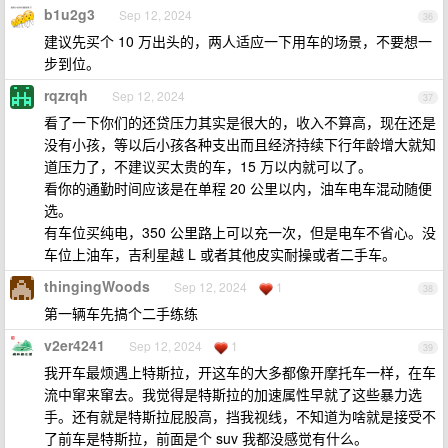
b1u2g3
Sep 12, 2024
36
建议先买个 10 万出头的，两人适应一下用车的场景，不要想一
步到位。
rqzrqh
Sep 12, 2024
37
看了一下你们的还贷压力其实是很大的，收入不算高，现在还是
没有小孩，等以后小孩各种支出而且经济持续下行年龄增大就知
道压力了，不建议买太贵的车，15 万以内就可以了。
看你的通勤时间应该是在单程 20 公里以内，油车电车混动随便
选。
有车位买纯电，350 公里路上可以充一次，但是电车不省心。没
车位上油车，吉利星越 L 或者其他皮实耐操或者二手车。
thingingWoods
Sep 12, 2024
1
38
第一辆车先搞个二手练练
v2er4241
Sep 12, 2024
1
39
我开车最烦遇上特斯拉，开这车的大多都像开摩托车一样，在车
流中窜来窜去。我觉得是特斯拉的加速属性早就了这些暴力选
手。还有就是特斯拉屁股高，挡我视线，不知道为啥就是接受不
了前车是特斯拉，前面是个 suv 我都没感觉有什么。