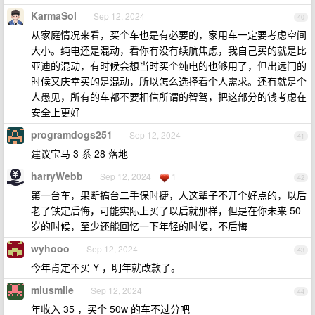
KarmaSol
Sep 12, 2024
40
从家庭情况来看，买个车也是有必要的，家用车一定要考虑空间
大小。纯电还是混动，看你有没有续航焦虑，我自己买的就是比
亚迪的混动，有时候会想当时买个纯电的也够用了，但出远门的
时候又庆幸买的是混动，所以怎么选择看个人需求。还有就是个
人愚见，所有的车都不要相信所谓的智驾，把这部分的钱考虑在
安全上更好
programdogs251
Sep 12, 2024
41
建议宝马 3 系 28 落地
harryWebb
Sep 12, 2024
1
42
第一台车，果断搞台二手保时捷，人这辈子不开个好点的，以后
老了铁定后悔，可能实际上买了以后就那样，但是在你未来 50
岁的时候，至少还能回忆一下年轻的时候，不后悔
wyhooo
Sep 12, 2024
43
今年肯定不买 Y ，明年就改款了。
miusmile
Sep 12, 2024
44
年收入 35 ，买个 50w 的车不过分吧