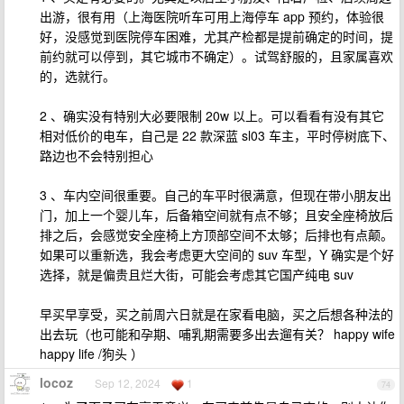
出游，很有用（上海医院听车可用上海停车 app 预约，体验很
好，没感觉到医院停车困难，尤其产检都是提前确定的时间，提
前约就可以停到，其它城市不确定）。试驾舒服的，且家属喜欢
的，选就行。
2 、确实没有特别大必要限制 20w 以上。可以看看有没有其它
相对低价的电车，自己是 22 款深蓝 sl03 车主，平时停树底下、
路边也不会特别担心
3 、车内空间很重要。自己的车平时很满意，但现在带小朋友出
门，加上一个婴儿车，后备箱空间就有点不够；且安全座椅放后
排之后，会感觉安全座椅上方顶部空间不太够；后排也有点颠。
如果可以重新选，我会考虑更大空间的 suv 车型，Y 确实是个好
选择，就是偏贵且烂大街，可能会考虑其它国产纯电 suv
早买早享受，买之前周六日就是在家看电脑，买之后想各种法的
出去玩（也可能和孕期、哺乳期需要多出去遛有关？ happy wife
happy life /狗头 ）
locoz
Sep 12, 2024
1
74