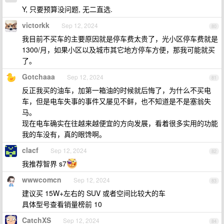
Y, 只要预算没问题, 无二直选.
victorkk
Sep 12, 2024
80
我目前不买车的主要原因就是停车费太贵了，光小区停车费就是
1300/月，如果小区以及城市其它地方停车方便，那我可能就买
了。
Gotchaaa
Sep 12, 2024
81
反正我买的油车，加第一箱油的时候就后悔了，为什么不买电
车，但是电车失事的事件又屡见不鲜，也不知道是不是塞翁失
马。
现在电车确实在往越来越便宜的方向发展，看着很多实用的功能
我的车没有，真的眼馋啊。
clacf
Sep 12, 2024
82
我推荐智界 s7
wwwcomcn
Sep 12, 2024
83
建议买 15W+左右的 SUV 或者空间比较大的车
具体型号查看销量榜前 10
CatchXS
Sep 12, 2024
84