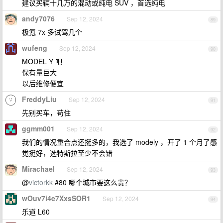
建议买辆十几万的混动或纯电 SUV ，首选纯电
andy7076
Sep 12, 2024
89
极氪 7x 多试驾几个
wufeng
Sep 12, 2024
90
MODEL Y 吧
保有量巨大
以后维修便宜
FreddyLiu
Sep 12, 2024
91
先别买车，苟住
ggmm001
Sep 12, 2024
92
我们的情况重合点还挺多的，我选了 modely ，开了 1 个月了感
觉挺好，选特斯拉至少不会错
Mirachael
Sep 12, 2024
93
@
victorkk
#80 哪个城市要这么贵？
wOuv7i4e7XxsSOR1
Sep 12, 2024
94
乐道 L60