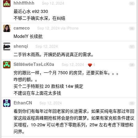
hhhfffhhh
Sep 12, 2024
95
最近心水 e92 330
不够二手确实水深，在纠结
cameco
Sep 12, 2024 via iPhone
96
ModelY 长续航
shenqi
Sep 12, 2024
97
二手铃木雨燕。开姨奶奶再说真正的需求。
S8I86w6eTxeLcK0a
Sep 12, 2024
4
98
穷的跟比一样，一个月 7500 的房贷，还要买新车。。。
咋想的额。。
买个二手特斯拉 20 款标续 14w 搞定
不建议在车上面花太多钱
EthanCN
Sep 12, 2024
99
看到你们有每年过年回老家的长途需求，如果买纯电车那过年回
家这段返程高峰期抢桩将会是你的噩梦。如果有家充桩条件建议
买增程，10-20w 可以考虑下零跑系列，25w 左右考虑下理想和
问界。