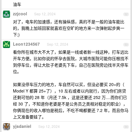
油车
zzjcool
Sep 12, 2024
52
对了，电车的加速感，还有操纵感，真的不是一般的油车能比
的，我晚上加班回家就喜欢在空旷的地方来一次弹射起步爽一
下;)
Leon1234567
Sep 12, 2024
53
看你所在城市大不大了，如果是一线或者新一线这种，打车远比
开车方便。比如你说的怀孕去医院，大城市医院可能你压根找不
到停车位，得让大肚子老婆先下车，自己在医院旁边找半天停车
位。
如果没停车压力的地方，车自然可以买，但没必要买 20+的（
Model Y 都算 25+了），10 左右或者以内就行，因为你们房贷
还剩可怕的 28 年（月还 7.5k ，这是还要还 252 万....而你们已
经 30 了，不知道你老婆是不是公务员之类相对稳定的职业），
你俩现在的收入哪怕是税后，不吃不喝都要还 7.2 年，而且你马
上又准备要娃了。
yjsdaniel
Sep 12, 2024
54