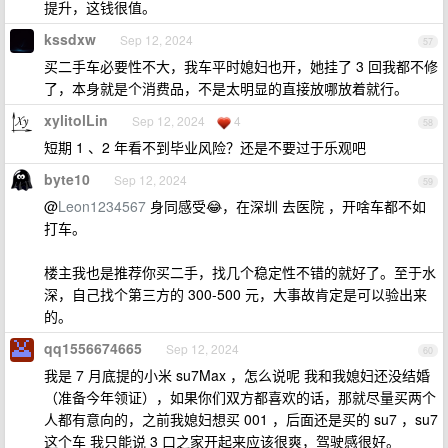
提升，这钱很值。
kssdxw
Sep 12, 2024
57
买二手车必要性不大，我车平时媳妇也开，她挂了 3 回我都不修
了，本身就是个消费品，不是太明显的直接放哪放着就行。
xylitolLin
Sep 12, 2024
4
58
短期 1 、2 年看不到毕业风险？还是不要过于乐观吧
byte10
Sep 12, 2024
59
@
Leon1234567
身同感受😂，在深圳 去医院 ，开啥车都不如
打车。
楼主我也是推荐你买二手，找几个稳定性不错的就好了。至于水
深，自己找个第三方的 300-500 元，大事故肯定是可以验出来
的。
qq1556674665
Sep 12, 2024
60
我是 7 月底提的小米 su7Max ，怎么说呢 我和我媳妇还没结婚
（准备今年领证），如果你们双方都喜欢的话，那就尽量买两个
人都有意向的，之前我媳妇想买 001 ，后面还是买的 su7 ，su7
这个车 我只能说 3 口之家开起来应该很爽，驾驶感很好。