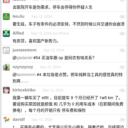
去医院开车是伪需求，停车会停得你怀疑人生
leoJiu
Sep 12, 2024
68
要生娃，车子有条件的必须安排，不然到时候公共交通你会崩溃
Alfled
Sep 12, 2024 via iPhone
69
有房贷，喜欢国产新势力。
justseemore
Sep 12, 2024
70
@
yjsdaniel
#54 买油车跟 op 是码农有啥关系?
nzynzynzy
Sep 12, 2024
71
@
laommmm
#4 本垃圾佬点赞。把车纯粹当工具的感觉真的特
别爽……
kiritoxkiriko
Sep 12, 2024
72
我第一辆车买了 et5t ，目前提车 9 个月已经开了 1w5 km 了。
要说购买原因就是颜值 和 几乎为 0 的用车成本（在职期间免费
换电），每个月的开销只有 停车费和保险
davidf
Sep 12, 2024
73
1 、买是有必要的。尤其是以后生小朋友、陪着产检、后续周边