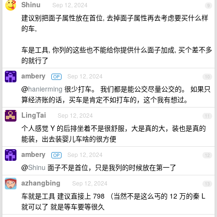
Shinu
Sep 12, 2024
9
建议别把面子属性放在首位, 去掉面子属性再去考虑要买什么样
的车,
车是工具, 你列的这些也不能给你提供什么面子加成, 买个差不多
的就行了
ambery
Sep 12, 2024
OP
10
@
hanierming
很少打车。 我们都是能公交尽量公交的。 如果只
算经济账的话，买车是肯定不如打车的，这个我有想过。
LingTai
Sep 12, 2024
11
个人感觉 Y 的后排坐着不是很舒服，大是真的大，装也是真的
能装，出去装婴儿车啥的很方便
ambery
Sep 12, 2024
OP
12
@
Shinu
面子不是首位，只是我列的时候放在第一了
azhangbing
Sep 12, 2024
13
车就是工具 建议直接上 798 （当然不是这么丐的 12 万的秦 L
就可以了 就是等车要等很久