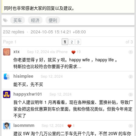
同时也非常感谢大家的回复以及建议。
买车
经济
便利
232 replies
•
2024-10-05 15:14:21 +08:00
Page 1
1
of 3
2
3
xtx
Sep 12, 2024 via iPhone
19
1
你老婆觉得 y 好，就买 y 呗。happy wife ，happy life 。
特斯拉也比较符合你要面子的需求…
hisimplee
Sep 12, 2024
2
能不买，先不买
happyxhw101
Sep 12, 2024
3
我个人建议明年 1 月再看看，现在各种报废、置换补贴，导致厂
家会把这些优惠算到车价里面，我和你情况类似，但我今年肯定
不买了
laommmm
Sep 12, 2024
4
4
建议 5W 淘个几万公里的二手车先开个几年，不然 20W 的车你