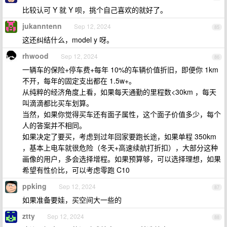
比较认可 Y 就 Y 呗，挑个自己喜欢的就好了。
jukanntenn
Sep 12, 2024
85
这还纠结什么，model y 呀。
rhwood
Sep 12, 2024
86
一辆车的保险+停车费+每年 10%的车辆价值折旧，即便你 1km
不开，每年的固定支出都在 1.5w+。
从纯粹的经济角度上看，如果每天通勤的里程数<30km ，每天
叫滴滴都比买车划算。
当然，如果你觉得买车还有面子属性，这个面子价值多少，每个
人的答案并不相同。
如果决定了要买，考虑到过年回家要跑长途，如果单程 350km
，基本上电车就很危险（冬天+高速续航打折扣），大部分这种
画像的用户，多会选择增程。如果预算够，可以选择理想，如果
希望有性价比，可以考虑零跑 C10
ppking
Sep 12, 2024
87
如果准备要娃，买空间大一些的
ztty
Sep 12, 2024
88