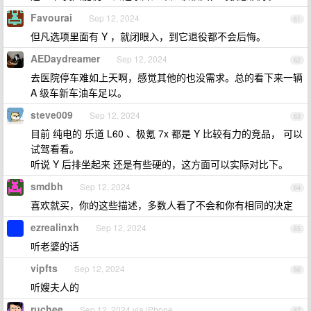
Favourai
Sep 12, 2024
61
但凡选项里面有 Y ，就闭眼入，到它退役都不会后悔。
AEDaydreamer
Sep 12, 2024
62
去医院停车难如上天啊，感觉其他的也没需求。总的看下来一辆
A 级车新车油车足以。
steve009
Sep 12, 2024
63
目前 纯电的 乐道 L60 、极氪 7x 都是 Y 比较有力的竞品， 可以
试驾看看。
听说 Y 后排坐起来 还是有些硬的，这方面可以实际对比下。
smdbh
Sep 12, 2024
64
喜欢就买，你的这些描述，多数人看了不会和你有相同的决定
ezrealinxh
Sep 12, 2024
65
听老婆的话
vipfts
Sep 12, 2024
66
听嫂夫人的
ruchee
Sep 12, 2024 via iPhone
67