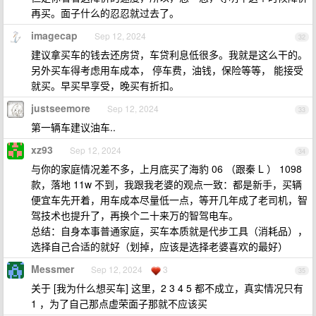
再买。面子什么的忍忍就过去了。
imagecap
Sep 12, 2024
32
建议拿买车的钱去还房贷，车贷利息低很多。我就是这么干的。
另外买车得考虑用车成本， 停车费，油钱，保险等等， 能接受
就买。早买早享受，晚买有折扣。
justseemore
Sep 12, 2024
33
第一辆车建议油车..
xz93
Sep 12, 2024
34
与你的家庭情况差不多，上月底买了海豹 06 （跟秦 L ） 1098
款，落地 11w 不到，我跟我老婆的观点一致：都是新手，买辆
便宜车先开着，用车成本尽量低一点，等开几年成了老司机，智
驾技术也提升了，再换个二十来万的智驾电车。
总结：自身本事普通家庭，买车本质就是代步工具（消耗品），
选择自己合适的就好（划掉，应该是选择老婆喜欢的最好）
Messmer
Sep 12, 2024
3
35
关于 [我为什么想买车] 这里，2 3 4 5 都不成立，真实情况只有
1 ，为了自己那点虚荣面子那就不应该买