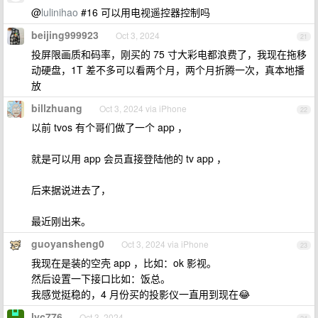
@
lulinihao
#16 可以用电视遥控器控制吗
beijing999923
Oct 3, 2024
21
投屏限画质和码率，刚买的 75 寸大彩电都浪费了，我现在拖移
动硬盘，1T 差不多可以看两个月，两个月折腾一次，真本地播
放
billzhuang
Oct 3, 2024 via iPhone
22
以前 tvos 有个哥们做了一个 app ，
就是可以用 app 会员直接登陆他的 tv app ，
后来据说进去了，
最近刚出来。
guoyansheng0
Oct 3, 2024 via iPhone
23
我现在是装的空壳 app ，比如：ok 影视。
然后设置一下接口比如：饭总。
我感觉挺稳的，4 月份买的投影仪一直用到现在😂
lyc776
Oct 3, 2024