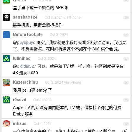
24
盒子里下载一个聚合的 APP 呗
sanshao124
Oct 3, 2024 via iPhone
25
装手机版，用键盘鼠标操作
BeforeTooLate
Oct 3, 2024
26
@
puyopuyo
确实，我家就是小孩每天看 30 分钟动画，我也买
了，不想再折腾，花时间折腾这个不如花个 300 买个会员。
lulinihao
Oct 3, 2024
27
@
dididi9527
可以，就是和 TV 版一样，唯一的区别就是没有
4K 最高 1080
Kazetachinu
Oct 3, 2024 via iPhone
28
我用 pt 自建 emby 了
r0sevil
Oct 3, 2024
29
Apple TV 的话没有国内版本的 TV 端，借楼找个稳定的付费
Emby 服务
inhzus
Oct 4, 2024
30
一年中频率不高的话，用信用卡积分可以兑换 TV 版会员。（反