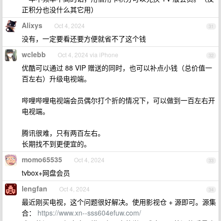
正积分也没什么其它用）
Alixys
Oct 4, 2024
31
没有，一定要看还要方便就省不了这个钱
wclebb
Oct 4, 2024 via iPhone
32
优酷可以通过 88 VIP 赠送的同时，也可以补点小钱（总价值一
百左右）升级电视端。
哔哩哔哩电视端会员偶尔打个折的情况下，可以做到一百左右开
电视端。
腾讯很难，只有两百左右。
长期找不到更便宜的。
momo65535
Oct 4, 2024
33
tvbox+网盘会员
lengfan
Oct 4, 2024
34
最近刚买电视，这个问题很好解决。使用影视仓 + 源即可。源集
合：
https://www.xn--sss604efuw.com/