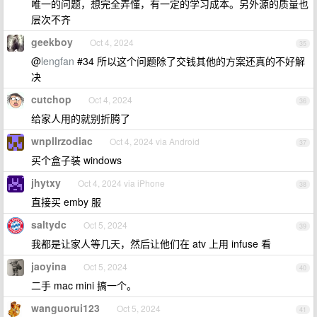
唯一的问题，想完全弄懂，有一定的学习成本。另外源的质量也
层次不齐
geekboy
Oct 4, 2024
35
@
lengfan
#34 所以这个问题除了交钱其他的方案还真的不好解
决
cutchop
Oct 4, 2024
36
给家人用的就别折腾了
wnpllrzodiac
Oct 4, 2024 via Android
37
买个盒子装 windows
jhytxy
Oct 4, 2024 via iPhone
38
直接买 emby 服
saltydc
Oct 5, 2024
39
我都是让家人等几天，然后让他们在 atv 上用 infuse 看
jaoyina
Oct 5, 2024
40
二手 mac mini 搞一个。
wanguorui123
Oct 5, 2024
41