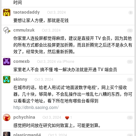
时间
taotaodaddy
Oct 3, 2024
9
要想让家人方便，那就是花钱
cmmulxuk
Oct 3, 2024
10
你家里人连投屏都觉得麻烦，建议是直接开 TV 会员，因为其他
的所有方式都会比投屏更加折腾，而且折腾完之后还不是永久有
效了，经常失效，然后重新折腾。
comexb
Oct 3, 2024 via iPhone
11
家里老人不会 搞不懂 唯一解决办法就是开通 TV 端会员
skinny
Oct 3, 2024
12
在城市的话，给老人用试试“地面波数字电视”，网上买个接收
器，几十块，够简单，不会乱操作出一堆乱七八糟的东西，你可
以看看这个地址，看下所在地有哪些台看得到
http://dtmb.saoing.com/
pchychina
Oct 3, 2024
1
13
感觉把时间放在研究如何致富上，可能更划算。
plasticman64
Oct 3, 2024
14