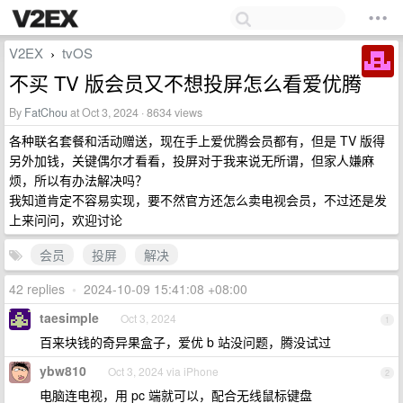
V2EX
tvOS
›
不买 TV 版会员又不想投屏怎么看爱优腾
By
FatChou
at Oct 3, 2024 · 8634 views
各种联名套餐和活动赠送，现在手上爱优腾会员都有，但是 TV 版得
另外加钱，关键偶尔才看看，投屏对于我来说无所谓，但家人嫌麻
烦，所以有办法解决吗？
我知道肯定不容易实现，要不然官方还怎么卖电视会员，不过还是发
上来问问，欢迎讨论
会员
投屏
解决
42 replies
•
2024-10-09 15:41:08 +08:00
taesimple
Oct 3, 2024
1
百来块钱的奇异果盒子，爱优 b 站没问题，腾没试过
ybw810
Oct 3, 2024 via iPhone
2
电脑连电视，用 pc 端就可以，配合无线鼠标键盘