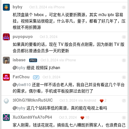
byby
Oct 3, 2024 via iPhone
3
机顶盒装个 tvbox ，可定有人说要折腾源，其实 m3u iptv 容易
挂，视频采集站很稳定，什么非凡，量子，都看了好几年了，压
根就不用折腾源
puyopuyo
Oct 3, 2024
4
如果真的要看的话，现在 TV 版会员有点刚需，因为新剧 TV 版
会员都比普通会员多一天的更新
isbase
Oct 3, 2024 via iPhone
PRO
5
@
byby
细说 视频採 ji zhan
FatChou
Oct 3, 2024
OP
6
@
ybw810
还是一样不适合老人用，我自己并没有看这几个平台
的需求，偶尔看，手机或平板投屏过去就行了
3IOhG7M0knRu5UlC
Oct 3, 2024 via Android
2
7
@
byby
这几个站码率低的离谱，真的能在电视上看吗
Xu3Xan89YsA7oP64
Oct 3, 2024
10
8
家人刚需，钱该花就花，搞些乱七八糟既折腾家人，也浪费自己