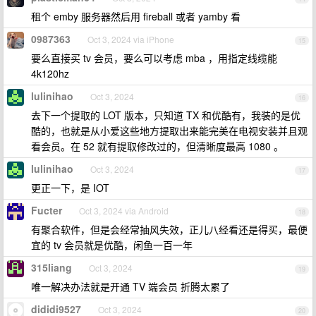
租个 emby 服务器然后用 fireball 或者 yamby 看
0987363
Oct 3, 2024 via iPhone
15
要么直接买 tv 会员，要么可以考虑 mba ，用指定线缆能
4k120hz
lulinihao
Oct 3, 2024
16
去下一个提取的 LOT 版本，只知道 TX 和优酷有，我装的是优
酷的，也就是从小爱这些地方提取出来能完美在电视安装并且观
看会员。在 52 就有提取修改过的，但清晰度最高 1080 。
lulinihao
Oct 3, 2024
17
更正一下，是 IOT
Fucter
Oct 3, 2024 via Android
18
有聚合软件，但是会经常抽风失效，正儿八经看还是得买，最便
宜的 tv 会员就是优酷，闲鱼一百一年
315liang
Oct 3, 2024
19
唯一解决办法就是开通 TV 端会员 折腾太累了
dididi9527
Oct 3, 2024
20