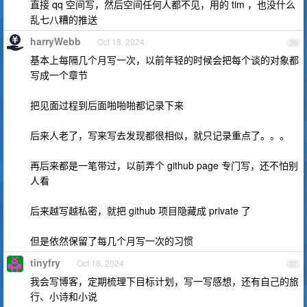
直接 qq 空间写，然后空间任何人都不见，用的 tim ，也没什么
乱七八糟的推送
harryWebb
Oct 18, 2024
36
基本上每隔几个月写一次，以前年轻的时候会把每个谈的对象都
写成一个章节
把见面过程到后面啪啪啪都记录下来
后来人老了，写来写去发现都很相似，就只记录重点了。。。
再后来都是一笔带过，以前弄个 github page 专门写，还不怕别
人看
后来越写越私密，就把 github 项目隐藏成 private 了
但是依然保留了每几个月写一次的习惯
tinyfry
Oct 18, 2024
37
我会写博客，定期梳理下目标计划，写一写感想，还有自己的旅
行、小诗和小说