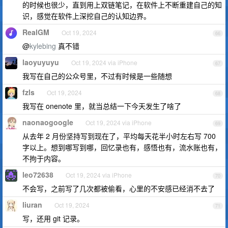
的时候也很少，直到用上双链笔记，在软件上不断重建自己的知
识，感觉在软件上深挖自己的认知边界。
RealGM
Oct 19, 2024
66
@
kylebing
真不错
laoyuyuyu
Oct 19, 2024 via iPhone
67
我写在自己的公众号里，不过有时候是一些随想
fzls
Oct 19, 2024
68
我写在 onenote 里，就当总结一下今天发生了啥了
naonaogoogle
Oct 19, 2024 via iPhone
69
从去年 2 月份坚持写到现在了，平均每天花半小时左右写 700
字以上。想到哪写到哪，回忆录也有，感悟也有，流水账也有，
不拘于内容。
leo72638
Oct 19, 2024 via iPhone
70
不会写，之前写了几次都被偷看，心里的不安感已经消不去了
liuran
Oct 19, 2024
71
写，还用 git 记录。