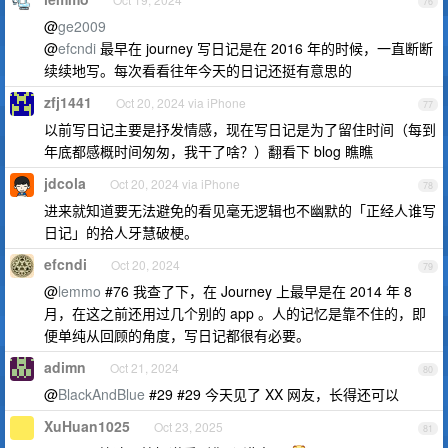
76
@
ge2009
@
efcndi
最早在 journey 写日记是在 2016 年的时候，一直断断
续续地写。每次看看往年今天的日记还挺有意思的
zfj1441
Oct 20, 2024 via iPhone
77
以前写日记主要是抒发情感，现在写日记是为了留住时间（每到
年底都感概时间匆匆，我干了啥？）翻看下 blog 瞧瞧
jdcola
Oct 20, 2024 via iPhone
78
进来就知道要无法避免的看见毫无逻辑也不幽默的「正经人谁写
日记」的拾人牙慧破梗。
efcndi
Oct 20, 2024
79
@
lemmo
#76 我查了下，在 Journey 上最早是在 2014 年 8
月，在这之前还用过几个别的 app 。人的记忆是靠不住的，即
便单纯从回顾的角度，写日记都很有必要。
adimn
Oct 21, 2024
80
@
BlackAndBlue
#29 #29 今天见了 XX 网友，长得还可以
XuHuan1025
Oct 23, 2025
81