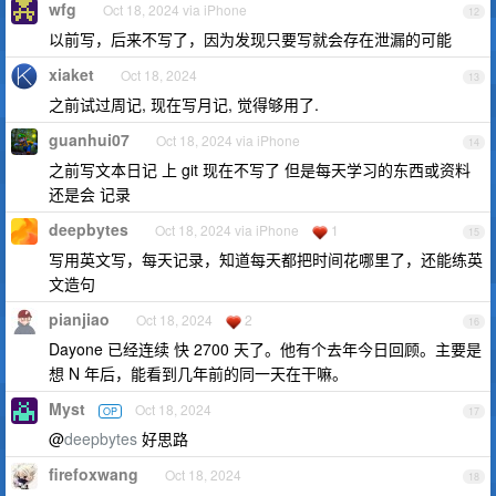
wfg
Oct 18, 2024 via iPhone
12
以前写，后来不写了，因为发现只要写就会存在泄漏的可能
xiaket
Oct 18, 2024
13
之前试过周记, 现在写月记, 觉得够用了.
guanhui07
Oct 18, 2024 via iPhone
14
之前写文本日记 上 git 现在不写了 但是每天学习的东西或资料
还是会 记录
deepbytes
Oct 18, 2024 via iPhone
1
15
写用英文写，每天记录，知道每天都把时间花哪里了，还能练英
文造句
pianjiao
Oct 18, 2024
2
16
Dayone 已经连续 快 2700 天了。他有个去年今日回顾。主要是
想 N 年后，能看到几年前的同一天在干嘛。
Myst
Oct 18, 2024
OP
17
@
deepbytes
好思路
firefoxwang
Oct 18, 2024
18