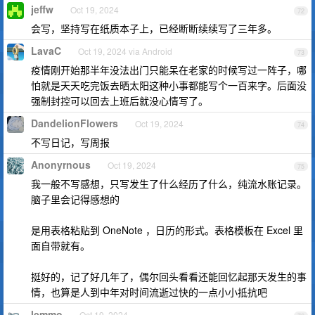
jeffw
Oct 19, 2024
72
会写，坚持写在纸质本子上，已经断断续续写了三年多。
LavaC
Oct 19, 2024 via Android
73
疫情刚开始那半年没法出门只能呆在老家的时候写过一阵子，哪
怕就是天天吃完饭去晒太阳这种小事都能写个一百来字。后面没
强制封控可以回去上班后就没心情写了。
DandelionFlowers
Oct 19, 2024
74
不写日记，写周报
Anonyrnous
Oct 19, 2024
75
我一般不写感想，只写发生了什么经历了什么，纯流水账记录。
脑子里会记得感想的
是用表格粘贴到 OneNote ，日历的形式。表格模板在 Excel 里
面自带就有。
挺好的，记了好几年了，偶尔回头看看还能回忆起那天发生的事
情，也算是人到中年对时间流逝过快的一点小小抵抗吧
lemmo
Oct 19, 2024