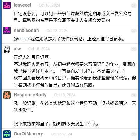
leaveeel
Oct 18, 2024
31
日记没必要，可以记一些事件片段然后定期写成文章发公众号
里。真私密的东西是不会写下来让人有机会发现的
nanxiaonan
Oct 18, 2024
32
@
cslive
我进来就是为了找你这句话。正经人谁写日记啊。
alw
Oct 18, 2024
33
正经人谁写日记啊。
不过我确实是有写，从初中起老师要求写周记作为作业，到现在
我已经写满好几本了。（有感而发时才写，不是每天写。）
现在回头看我初高中的日记，确实能看到我那些傻傻的想法，似
乎看到我小时候的自己，还真的蛮有感触。
ResponseBody
Oct 18, 2024
34
我一般记账，花钱其实就是和这个世界互动，没花钱说明这一天
啥也没干。
记下来钱花哪里了，就知道今天发生了什么。
OutOfMemery
Oct 18, 2024
35