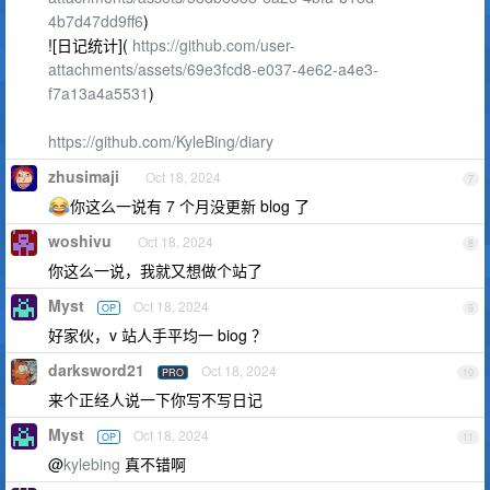
4b7d47dd9ff6
)
![日记统计](
https://github.com/user-
attachments/assets/69e3fcd8-e037-4e62-a4e3-
f7a13a4a5531
)
https://github.com/KyleBing/diary
zhusimaji
Oct 18, 2024
7
你这么一说有 7 个月没更新 blog 了
woshivu
Oct 18, 2024
8
你这么一说，我就又想做个站了
Myst
Oct 18, 2024
OP
9
好家伙，v 站人手平均一 biog ？
darksword21
Oct 18, 2024
PRO
10
来个正经人说一下你写不写日记
Myst
Oct 18, 2024
OP
11
@
kylebing
真不错啊