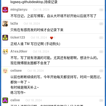
logseq+githubdesktop,持续记录
minglanyu
Oct 18, 2024
19
不写日记，之前写博客，自从大环境不好开始以后就不写了
la2la
Oct 18, 2024
20
只有在有感而发的时候才会记录下来
ticket123
Oct 18, 2024
1
21
正经人谁 TM 写日记啊 (手动狗头)
A1exJ0ker
Oct 18, 2024
22
不写，写了就有泄漏的可能。尤其还有秘密啊，想法什么的。
现在微博朋友圈都不会发了
celisee
Oct 18, 2024
23
以前也断断续续的写，今年开始每天都坚持写，时间一晃而过，
都快一年了 ~
有时候是隔天补上~
练习写作~
cslive
Oct 18, 2024
24