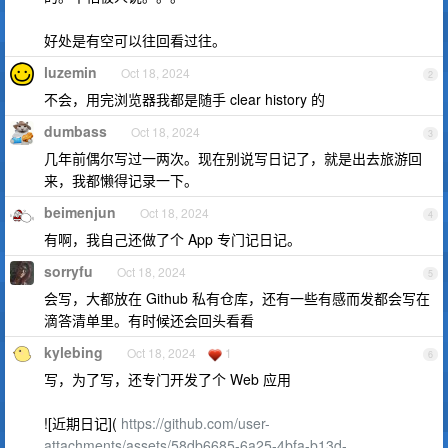
好处是有空可以往回看过往。
luzemin
Oct 18, 2024
2
不会，用完浏览器我都是随手 clear history 的
dumbass
Oct 18, 2024
3
几年前偶尔写过一两次。现在别说写日记了，就是出去旅游回
来，我都懒得记录一下。
beimenjun
Oct 18, 2024
4
有啊，我自己还做了个 App 专门记日记。
sorryfu
Oct 18, 2024
5
会写，大都放在 Github 私有仓库，还有一些有感而发都会写在
滴答清单里。有时候还会回头看看
kylebing
Oct 18, 2024
1
6
写，为了写，还专门开发了个 Web 应用
![近期日记](
https://github.com/user-
attachments/assets/58db6685-6a25-4bfa-b13d-