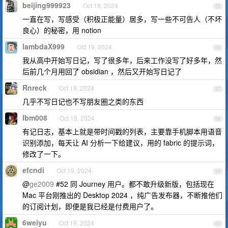
beijing999923
Oct 18, 2024
55
一直在写，写感受（积极正能量）居多，写一些不可告人（不坏
良心）的秘密，用 notion
lambdaX999
Oct 19, 2024
56
我从高中开始写日记，写了很多年，后来工作没写了好多年，然
后前几个月用回了 obsidian ，然后又开始写日记了
Rnreck
Oct 19, 2024
57
几乎不写日记也不写朋友圈之类的东西
lbm008
Oct 19, 2024
58
有记日志，基本上就是带时间戳的列表，主要靠手机脚本用语音
识别添加，每天让 AI 分析一下给建议，用的 fabric 的提示词，
修改了一下。
efcndi
Oct 19, 2024
59
@
ge2009
#52 同 Journey 用户。都不敢升级新版，包括现在
Mac 平台刚推出的 Desktop 2024 ，纯广告发布器，不断推他们
的订阅计划，即便是我已经是付费用户了。
6weiyu
Oct 19, 2024
60