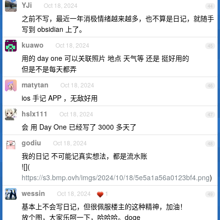
YJi
Oct 18, 2024
44
之前不写，最近一年消极情绪越来越多，也不算是日记，就随手
写到 obsidian 上了。
kuawo
Oct 18, 2024
45
用的 day one 可以关联照片 地点 天气等 还是 挺好用的
但是不是每天都弄
matytan
Oct 18, 2024
46
ios 手记 APP ，无敌好用
hslx111
Oct 18, 2024
47
会 用 Day One 已经写了 3000 多天了
godiu
Oct 18, 2024
48
我的日记 不可能记真实想法，都是流水账
![](
https://s3.bmp.ovh/imgs/2024/10/18/5e5a1a56a0123bf4.png
)
wessin
Oct 18, 2024
1
49
基本上不会写日记，但很佩服楼主的这种精神，加油！
放个图，大家乐呵一下，哈哈哈。doge