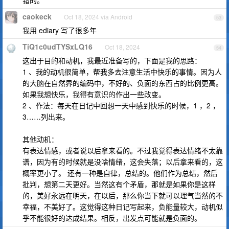
错的。
caokeck
Oct 18, 2024 via Android
53
我用 ediary 写了很多年
TiQ1c0udTYSxLQ16
Oct 18, 2024
54
这出于目的和动机，我最近准备写的，下面是我的思路：
1 、我的动机很简单，帮我多去注意生活中快乐的事情。因为人
的大脑在自然界的编码中，不好的、负面的东西占的比例更高。
如果我想快乐，我得有意识的作出一些改变。
2 、作法：每天在日记中回想一天中感到快乐的时候，1 ，2 ，
3……列出来。
其他动机：
有表达情感，或者说以后拿来看的。不过我觉得表达情绪不太靠
谱，因为有的时候就是没啥情绪，这会失落；以后拿来看的，这
概率更小了。 还有一种是自律，总结的。他们作为总结，然后
批判，想第二天更好。当然这有个矛盾，那就是如果你是这样
的，美好永远在明天，在以后，那么你当下就可以理气当然的不
幸福，不美好了。这觉得这种日记写起来，负能量较大，动机似
乎不能很好的达成结果。相反，出发点可能就是负面的。