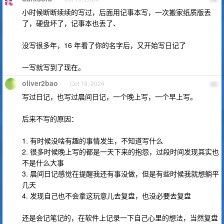
小时候断断续续的写过，后面用记事本写，一次搬家纸质版丢
了，硬盘坏了，记事本也丢了、
没写很多年，16 年看了你的名字后，又开始写日记了
一写就写到了现在。
oliver2bao
Oct 19, 2024
65
写过日记，也写过晨间日记，一个晚上写，一个早上写。
后来不写的原因：
1. 有时候没啥有趣的事情发生，不知道写什么
2. 很多时候晚上写的都是一天下来的抱怨，过段时间发现其实也
不是什么大事
3. 晨间日记感觉在提醒我还有事没做，但是有些时候我就想躺平
几天
4. 发现自己也不会拿这玩意儿去复盘，也没必要去复盘
还是会记笔记的，在软件上记录一下自己心里的想法，当然复盘