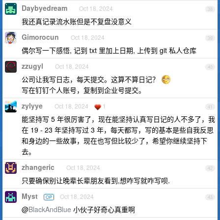
Daybyedream
Oct 18, 2024
38
我还真记录流水账但是不复盘没意义
Gimorocun
Oct 18, 2024
39
偶尔写一下感悟, 记到 txt 里加上日期, 上传到 git 私人仓库
zzugyl
Oct 18, 2024
40
公司让我写日志，每天提交。这算不算日记？
写在钉钉个人账号，复制到企业号提交。
zylyye
Oct 18, 2024
1
41
能坚持写 5 年很厉害了，现在能坚持认真写日记的人不多了，我
在 19 - 23 年坚持写过 3 年，每天都写，写的基本是些自我反思
和身边的一些故事，现在也写但比较少了，希望你继续坚持下
去。
zhangeric
Oct 18, 2024
42
只要确保别让晚辈长辈朋友看到,想咋写就咋写呗.
Myst
Oct 18, 2024
OP
43
@
BlackAndBlue
小伙子好奇心真重啊