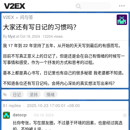
V2EX
问与答
›
大家还有写日记的习惯吗？
By
Myst
at Oct 18, 2024 · 12204 views
我 17 年到 22 年坚持了五年，从开始的天天写到最后的有感而写。
目前不写真正意义上的日记了，但是还是会在自己有情绪的时候写一
写事情和感受，作为一个抒发的方式和思考的过程。
基本上都是真心书写，日记里也有自己的很多秘密 我老婆都不知道。
不知道各位还有写日记吗，会将内心深处的真实想法写出来吗？
日记
坚持
情绪
81 replies
•
2025-10-23 17:00:01 +08:00
datocp
Oct 18, 2024
1
比你夸张，写在朋友圈，不过基于环境的因素，也是经过挑选
的。不怕被人说。。。