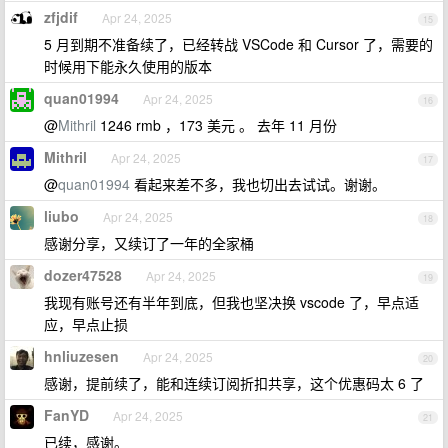
zfjdif
Apr 24, 2025
15
5 月到期不准备续了，已经转战 VSCode 和 Cursor 了，需要的
时候用下能永久使用的版本
quan01994
Apr 24, 2025
16
@
Mithril
1246 rmb ，173 美元 。 去年 11 月份
Mithril
Apr 24, 2025
17
@
quan01994
看起来差不多，我也切出去试试。谢谢。
liubo
Apr 24, 2025
18
感谢分享，又续订了一年的全家桶
dozer47528
Apr 24, 2025
19
我现有账号还有半年到底，但我也坚决换 vscode 了，早点适
应，早点止损
hnliuzesen
Apr 24, 2025
20
感谢，提前续了，能和连续订阅折扣共享，这个优惠码太 6 了
FanYD
Apr 24, 2025
21
已续，感谢。