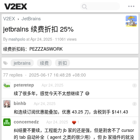
V2EX
JetBrains
›
jetbrains 续费折扣 25%
By
mashpolo
at Apr 24, 2025 · 11061 views
续费折扣码：PEZZZASWORK
jetbrains
续费
折扣
77 replies
•
2025-06-17 16:48:28 +08:00
peteretep
Apr 24, 2025
1
续了很多年，感觉今天不太想继续了 😅
binhb
Apr 24, 2025
2
和连续订阅优惠能叠加，优惠 43.25 刀，含税到手 $141.43
concernedz
Apr 24, 2025
1
3
纠结要不要续，工程能力 jb 家的还是强，但是割舍不了 cursor
的 tab 自动补全（ agent 之类的很少用），但 jb 家插件的就没