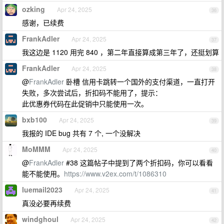
ozking
Apr 24, 2025
36
感谢，已续费
FrankAdler
Apr 24, 2025
37
我这边是 1120 用完 840 ，第二年直接算成第三年了，还挺划算
FrankAdler
Apr 24, 2025
38
@
FrankAdler
卧槽 信用卡跳转一个国外的支付渠道，一直打开
失败，多次尝试后，折扣码不能用了，提示：
此优惠券代码在此促销中只能使用一次。
bxb100
Apr 24, 2025
39
我报的 IDE bug 共有 7 个, 一个没解决
MoMMM
Apr 24, 2025
40
@
FrankAdler
#38 这篇帖子中提到了两个折扣码，你可以看看
能不能使用。
https://www.v2ex.com/t/1086310
luemail2023
Apr 24, 2025
41
真没必要再续费
windghoul
Apr 24, 2025
42