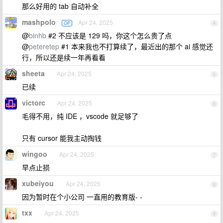
那么好用的 tab 自动补全
mashpolo
Apr 24, 2025
OP
4
@
binhb
#2 不应该是 129 吗，你这个怎么贵了点
@
peteretep
#1 本来我也不打算续了，最近出的那个 ai 感觉还
行，所以还是续一年再看看
sheeta
Apr 24, 2025
5
已续
victorc
Apr 24, 2025
6
毛得不用，纯 IDE ，vscode 就足够了
只有 cursor 能我主动掏钱
wingoo
Apr 24, 2025
7
早点止损
xubeiyou
Apr 24, 2025
8
因为暂时在个小公司 一直用的教育版- -
txx
Apr 24, 2025
9