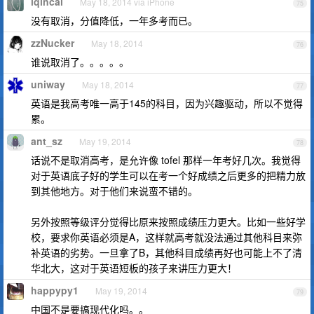
iqincai
May 18, 2014 via iPhone
75
没有取消，分值降低，一年多考而已。
zzNucker
May 18, 2014
76
谁说取消了。。。。。
uniway
May 18, 2014
77
英语是我高考唯一高于145的科目，因为兴趣驱动，所以不觉得
累。
ant_sz
May 19, 2014
78
话说不是取消高考，是允许像 tofel 那样一年考好几次。我觉得
对于英语底子好的学生可以在考一个好成绩之后更多的把精力放
到其他地方。对于他们来说蛮不错的。
另外按照等级评分觉得比原来按照成绩压力更大。比如一些好学
校，要求你英语必须是A，这样就高考就没法通过其他科目来弥
补英语的劣势。一旦拿了B，其他科目成绩再好也可能上不了清
华北大，这对于英语短板的孩子来讲压力更大！
happypy1
May 19, 2014
79
中国不是要搞现代化吗。。