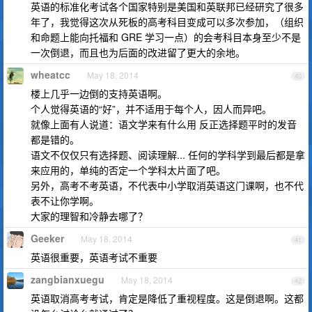
英语的标准化考试各个国家特别是美国和英联邦已经研究了很多
年了，我觉得这次从死板的高考科目变成可以多次参加，（组织
和命题上能向托福和 GRE 学习一点）的会考科目本身至少不是
一次倒退，而且也为后面的改进留了更大的余地。
wheatcc
May 18, 2014
40
楼上几乎一边倒的支持英语啊。
个人觉得英语的“好”，并不适用于每个人，因人而异吧。
就像上面有人说道：语文学来有什么用 反正选择题平时的发音
都是错的。
语文不仅仅只有选择题、阅读理解... 任何的学科学到最后都是拿
来应用的，单纯的否定一个学科太片面了吧。
另外，高考不考英语，不代表中小学取消英语这门课啊，也不代
表不让你学啊。
大家的理智和冷静去哪了？
Geeker
May 18, 2014
41
英语很重要，英语考试不重要
zangbianxuegu
May 18, 2014
42
英语取消高考考试，肯定是降低了重视程度。这是倒退啊。这都