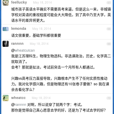
feellucky
May 18, 2014
67
城市孩子英语水平确实不需要高考来逼，但是这么一来，非城镇
学校对英语的重视程度可能会大大降低，到了高中乃至大学，英
语水平的差异将更大。
lemonda
May 18, 2014
68
语文很重要，基础学科都很重要
rannnn
May 18, 2014
69
@
wheatcuican
我是江苏理科生，物理生物选科。非选课政治，历史，化学高二
就取消了。
会考？那就是扯淡，考试前突击一个月所有人都通过。
兴趣vs高考压力直接导致，兴趣根本产生不了任何实质性推动
力。我对化学感兴趣，但是物理还有10张卷子要做？so 我在课
余去看化学么？
wheatcc
May 18, 2014
70
@
rannnn
对啊，所以说穿了就两个字：考试。
那你是觉得自己真心愿意去学的好，还是为了考试去学的好？