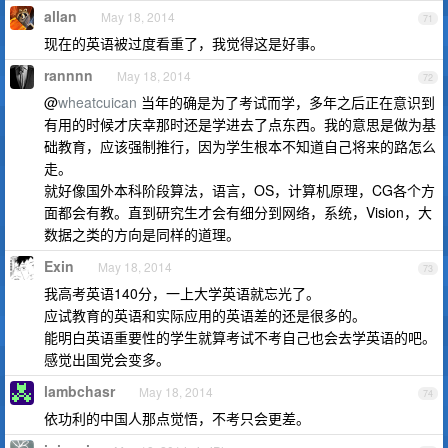
allan
May 18, 2014
71
现在的英语被过度看重了，我觉得这是好事。
rannnn
May 18, 2014
72
@
wheatcuican
当年的确是为了考试而学，多年之后正在意识到
有用的时候才庆幸那时还是学进去了点东西。我的意思是做为基
础教育，应该强制推行，因为学生根本不知道自己将来的路怎么
走。
就好像国外本科阶段算法，语言，OS，计算机原理，CG各个方
面都会有教。直到研究生才会有细分到网络，系统，Vision，大
数据之类的方向是同样的道理。
Exin
May 18, 2014
73
我高考英语140分，一上大学英语就忘光了。
应试教育的英语和实际应用的英语差的还是很多的。
能明白英语重要性的学生就算考试不考自己也会去学英语的吧。
感觉出国党会变多。
lambchasr
May 18, 2014
74
依功利的中国人那点觉悟，不考只会更差。