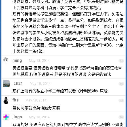
倒退现象，强烈反对。取消了英语考试，空出来的时间和精力马
上会被其它高考科目填满，学生完全不会得到减负。
现有的英语考试尽管是哑巴英语，但起码在升学压力下，欠发达
地区也会尽量让学生多学一点，多得点分。如果取消统考，在很
多地区英语就会像高三的体育课一样只剩个名字了。而北上广等
发达城市的学生从小就被各种素质培训班轮番蹂躏，英语能力受
到影响会小很多。最终造成各地区学生基础差距进一步加大，可
能出现这样的局面，青海小镇的学生到大学里重新学ABC，北京
土著轻松准备4级。
ming
May 18, 2014
13
英语很重要 但英语教育很糟糕 尤其是以高考为目的的英语教育
更加糟糕 取消英语高考 但是不取消英语课 这是好的做法
lch21
May 18, 2014
14
现在上海有的私立小学二年级可以看《哈利波特》原版
ffts
May 18, 2014
15
当初高考就靠英语题分来着
jings
May 18, 2014
16
取消的好 英语应该在幼儿园到初中学 高中应该学点别的 不如谈