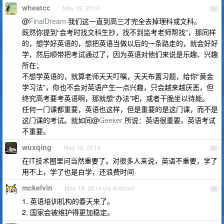
wheatcc
May 18, 2014
64
@
FinalDream
我们这一直到高三才完全去掉理科或文科。
既然你提到“会考时找文科生抄，找不到监考老师帮找”，那同样
的，想学好英语的，想把英语当做以后的一条路走的，就会好好
学，然后顺带把考试通过了，因为英语对他们来说是乐趣、兴趣
所在；
不想学英语的，就算老师天天叮嘱，天天布置习题，给你“黄金
学习法”，你也不会对英语产生一点兴趣，只会越来越厌恶，但
终究高考要考英语啊，那就想“办法”吧，或者干脆坐以待毙。
任何一门课都重要，英语也这样，但是重要的是这门课，而不是
这门课的考试。就如同@
Geeker
所说：英语很重要，英语考试
不重要。
wuxqing
May 18, 2014
65
在IT技术圈里问当然重要了。对很多人来说，英语不重要，学了
用不上，学了也是白学，还浪费时间
mckelvin
May 18, 2014 via Android
66
1. 英语培训机构的春天来了。
2. 国家会被维护得更加稳定。