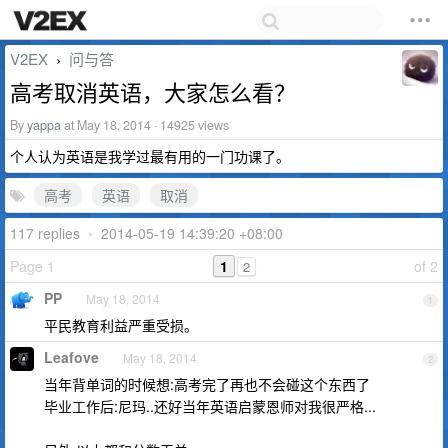
V2EX
问与答
›
高考取消英语，大家怎么看？
By
yappa
at May 18, 2014 · 14925 views
个人认为英语是我学过最有用的一门功课了。
高考
英语
取消
117 replies
•
2014-05-19 14:39:20 +08:00
Page 1
1
of 2
2
PP
May 18, 2014
1
平民教育利益严重受损。
Leafove
May 18, 2014
2
当年背单词的时候想:高考完了再也不会碰这个东西了
毕业工作后:尼玛..还好当年英语启蒙恩师对我很严格...