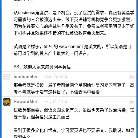
从business角度讲，是个机会。没了应试的需求，真正有英语学
习需求的人会被筛选出来，线下英语辅导机构竞争会更加激烈，
因为花钱买安心的应试生几乎没有了，免费或者费用明显少于线
下机构并且效果还不错的在线英语教育会火起来。
英语是个梯子，55% 的 web content 是英文的，所以英语是目
前可以学到的投入产出最大的一门语言。
PS：欢迎大家来扇贝网学英语
banbanchs
May 19, 2014
95
那会考就是摆设，最多考前给两个星期给你复习复习就算了，高
考不考就等于没有这科目了，不信去高中看看
HowardMei
May 19, 2014
96
语数英都重要，但语文跟文化有关，虽然也夹杂了政治污染，需
要革新，但英语只是工具而已
看到了很多文化自恨者，宁可要英语也不要语文，我敢说，如果
取消中文，