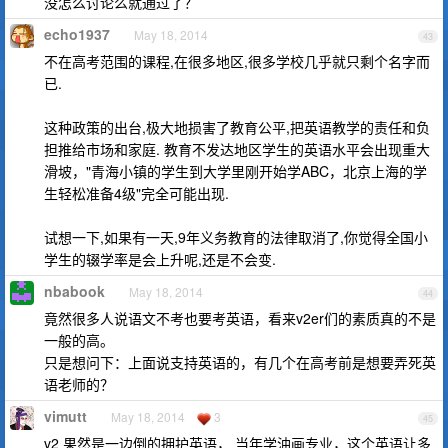
没怎么讨论么就通过了？
echo1937
May 18, 2014
43
不在高考范围的课程,在很多地区,很多学校几乎就只剩个名字而
已.
这种政策的出台,极大地损害了教育公平,把英语教学的责任和负
担推给市场和家庭. 教育不发达地区学生的英语水平会出现重大
滑坡，"青海小镇的学生到大学里刚开始学ABC，北京上海的学
生轻松准备4级"完全可能出现.
试想一下,如果有一天,9年义务教育的法律取消了,你觉得全国小
学生的辍学率是会上升呢,还是不会变.
nbabook
May 18, 2014
44
竟然很多人说语文不考也要考英语，看来v2er们的素质真的不是
一般的高。
只是想问下：上面说支持英语的，有几个在高考前是想要弄死英
语老师的？
vimutt
May 18, 2014
3
45
v2 果然是一边倒的拥护英语， 当年学油画专业，这个英语让多