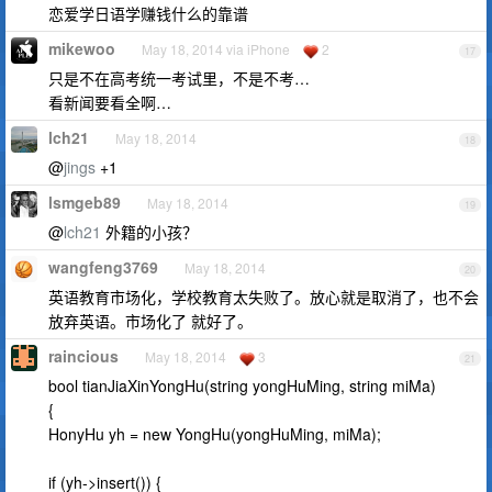
恋爱学日语学赚钱什么的靠谱
mikewoo
May 18, 2014 via iPhone
2
17
只是不在高考统一考试里，不是不考…
看新闻要看全啊…
lch21
May 18, 2014
18
@
jings
+1
lsmgeb89
May 18, 2014
19
@
lch21
外籍的小孩？
wangfeng3769
May 18, 2014
20
英语教育市场化，学校教育太失败了。放心就是取消了，也不会
放弃英语。市场化了 就好了。
raincious
May 18, 2014
3
21
bool tianJiaXinYongHu(string yongHuMing, string miMa)
{
HonyHu yh = new YongHu(yongHuMing, miMa);
if (yh->insert()) {