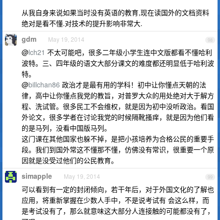
从我自身来说如果当时没有英语的教育,现在读国外的文档资料
绝对是看不懂.对技术的提升影响非常大.
gdm
May 19, 2014
98
@
lch21
不太可能吧，很多二年级小学生连中文版都看不懂哈利
波特。三、四年级的语文大部分课文的难度都还明显低于哈利波
特。
@
billchan86
政治才是最有用的学科！初中让你懂点天朝的法
律，高中让你懂点我党的教旨，对普罗大众的用处绝对大于解方
程、洗试管。很多民工不会维权，就是因为初中没听政治。看国
外论文，很多学者在讨论我党的时候隔靴搔痒，就是因为他们看
的是马列，没看中国版马列。
这门课在其他国家也躲不掉，是把小孩培养为合格公民的重要手
段。我们到国外常这不懂那不懂，仿佛没有常识，很重要一个原
因就是没受过他们的公民教育。
simapple
May 19, 2014
99
可以看到有一定的封闭倾向，若干年后，对于外国文化的了解也
应用，将重新掌握在少数人手中，不是说考试有 会这么样，而
是考试没有了，那么就意味这大部分人连接触的可能都没有了，