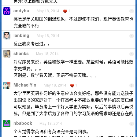
另外:以上都和分数无关
andyhu
May 18, 2014
1
3
感觉是闭关锁国的倒退现象，不过即使不取消，现行英语教育也
完全教的不行
lanbing
May 18, 2014
4
反正我高考已过。。
shanks
May 18, 2014
5
对程序员来说，英语和数学一样重要。某些时候，英语可能比数
学更重要。。。
区别是，数学看天赋，英语不需要天赋。。。
MichaelYin
May 18, 2014
1
6
大学里面英语补习班的生意应该会变好吧，那些没有能力送孩子
出国读书的家庭对于一个在高考中不那么重要的学科的态度已经
可以预见，毕竟考上一个好大学更为实际，以后的事情以后再说
嘛，但是到了大学后为了各种目的学习英语的需求却还是存在的
nbabook
May 18, 2014
7
个人觉得学英语和考英语完全是两回事。