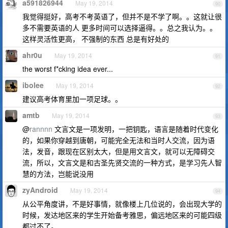
a591826944
May 19, 2014
90
我觉得挺好，高考不考英语了，但并不是不学了啊。。这就让很
多不需要英语的人 更多时间可以选择逼得。。总之我认为。。
这样灵活性更高， 不强制的东西 总是有好处的
ahr0u
May 19, 2014
91
the worst f*cking idea ever...
ibolee
May 19, 2014
92
建议高考体育里加一项足球。。
amtb
May 19, 2014
93
@
rannnn
文言文是一项发明，一把钥匙，语言是随着时代变化
的，如果你穿越到唐朝，可能完全无法和当时人交流，因为语
法，发音，跟现在区别太大，但是用文言文，就可以无障碍交
流，所以，文言文是和古圣先贤交流的一种方式，是学习先人智
慧的方法，岂能说没用
zyAndroid
May 19, 2014
94
从公平角度讲，不是好事情，就像楼上几位说的，会出现大学的
时候，发达地区来的学生开始备考雅思，偏远地区来的可能四级
都过不了。