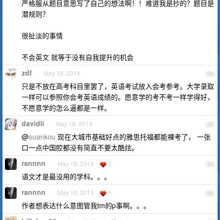
严格服从题目意思写了自己的想法啊！！难道我是抄的？题目是
潜规则？
很扯淡的事情
不会英文 就等于没有自我提升的机会
zdf
May 18, 2014
25
只是不放在高考科目里罢了，英语考试放入会考参考。大学录取
一样可以参照你会考英语成绩的。愿意学的考不考一样学得好，
不愿意学的怎么逼都是一样。
davidli
May 18, 2014
26
@
ouankou
现在大城市基础好点的雅思托福都能裸考了， 一张
口一点中国腔都没有简直不要太酷炫。
rannnn
May 18, 2014
1
27
语文才是最没用的学科。。。
rannnn
May 18, 2014
1
28
作者想表达什么意图管我tm的p事啊。。。