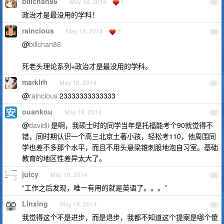
billchan86
May 18, 2014
1
29
政治才是最没用的学科！
raincious
May 18, 2014
3
30
@
billchan86
死老头理论系列+政治才是最没用的学科。
marklrh
May 18, 2014
31
@
raincious
23333333333333
ouankou
May 18, 2014
32
@
davidli
是啊，我硕士时的同学当年是托福能考个90就觉得不
错，同时期认识一个高三北京土著小孩，轻松考110，他周围同
学也差不多那个水平，而且不用头悬梁锥刺股地泡自习室。基础
教育的地区性差异太大了。
juicy
May 18, 2014
33
“工作之后发现，唯一有用的就是英语了。。。”
Linxing
May 18, 2014
34
我觉得这个不是进步，而是退步，我都不知道这个提案是哪个傻