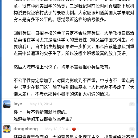
革，很有种向美国学的感觉，二是我记得前段时间真理部下属机
构说要保证农村孩子的录取比例。大家应该知道美国大学录取对
穷人是有多不公平的。感觉最近这样的信号很多。
回到英语，自招学校的卷子肯定不会放弃英语，大学教授自然清
楚英语在学习尤其是理科学习的重要性（哦又黑中国文科生，不
要喷我）。自主招生规模如果进一步扩大，那么应该能惠及到重
点高中普通班的尖子生了，所以没哪个班级敢真的放弃英语。
然后大城市楼上也说了，肯定不需要担心英语教育。
不公平性肯定增加了，对国力影响到不严重，中考考不上重点高
中（至少在我们这）除了特别倒霉基本上人也就差不多废了（太
懒太笨）。不考虑那种小概率的遇到大机遇的情况。
lvye
May 18, 2014
53
楼上一片不看新闻就吐槽的。
难道要学的东西都要放高考里？
dongcheng
May 18, 2014
1
54
结果肯定是负面的。大的背景是文化保守主义，出发点绝对不是