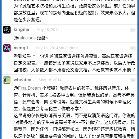
为了减轻艺术院校和文科生负担，政府没这么体贴。前几任领导
都是放任型，现在的是倾向全面积极的控制，效果未必多大，但
是在步步紧逼。
kingme
May 18, 2014
55
@
raincious
炫酷~
mengli
May 18, 2014 via Android
56
看到知乎上一句话:普通玩家请选择普通配置，高端玩家请选择
自定义配置。。应该是太多普通玩家用不上这装备，以后大学改
回技校，大多数人都不用看论文看文档，基础教育也就不用他了
wheatcc
May 18, 2014
57
@
FinalDream
小城镇？我是农村的孩子。我经历过音乐、体
育、计算机、美术...被各种占用。但是我想说的是，高考不考英
语，还有会考、阶段考试等。就像文科生高考的时候不考理化
生，但是要会考理化生，你敢不学？
这里说的仅仅是取消高考英语，而不是取消英语这门课。你说的
“对很多地方的学生来说高考不考==不让你学”，这句话很对，我
很赞同。因为任何一门课都是如此，因为现在还是应试教育。所
以这不是哪门课重要与否的问题，往大了说是教育制度和招考制