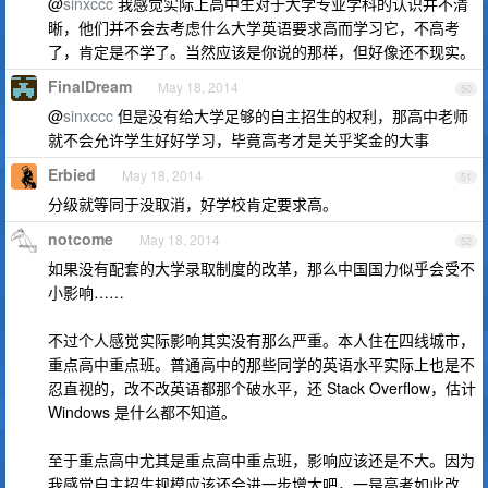
@
sinxccc
我感觉实际上高中生对于大学专业学科的认识并不清
晰，他们并不会去考虑什么大学英语要求高而学习它，不高考
了，肯定是不学了。当然应该是你说的那样，但好像还不现实。
FinalDream
May 18, 2014
50
@
sinxccc
但是没有给大学足够的自主招生的权利，那高中老师
就不会允许学生好好学习，毕竟高考才是关乎奖金的大事
Erbied
May 18, 2014
51
分级就等同于没取消，好学校肯定要求高。
notcome
May 18, 2014
52
如果没有配套的大学录取制度的改革，那么中国国力似乎会受不
小影响……
不过个人感觉实际影响其实没有那么严重。本人住在四线城市，
重点高中重点班。普通高中的那些同学的英语水平实际上也是不
忍直视的，改不改英语都那个破水平，还 Stack Overflow，估计
Windows 是什么都不知道。
至于重点高中尤其是重点高中重点班，影响应该还是不大。因为
我感觉自主招生规模应该还会进一步增大吧，一是高考如此改