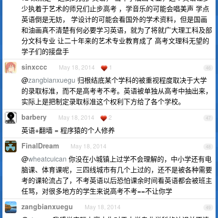
少执着于艺术的师兄们止步高考 ，学音乐的可能会唱美声 学点
英语倒是无妨， 学设计的可能会看国外的学术资料，但是国画
和油画真不清楚有何必要学习英语，就为了将就广大理工科及部
分文科专业 让二十年来的艺术专业教育成了 高考文理科无望的
学子们的接盘手
sinxccc
May 18, 2014
1
46
@
zangbianxuegu
归根结底某个学科的被重视程度取决于大学
的录取标准，而不是高考考不考。英语被单独从高考中抽出来，
实际上是把制定录取标准这个权利下方给了各个学校。
barbery
May 18, 2014
2
47
英语+翻墙 = 程序猿的个人修养
FinalDream
May 18, 2014
48
@
wheatcuican
你没在小城镇上过学不会理解的，中小学还有电
脑课、体育课呢，三四线城市有几个上过的，还不是被各种需要
考的课轮流占了，不考英语以后恐怕课余时间看英语都会被班主
任骂，对很多地方的学生来说高考不考==不让你学
zangbianxuegu
May 18, 2014
49