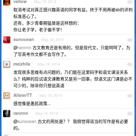
vellow
May 19, 2014
85
取消考试对真正感兴趣英语的同学有益，终于不用再被sb的评判
标准恶心了。
还有，多少青春期猛兽是这样想的：
你让老子学，老子偏不学！
sunocean
May 19, 2014
86
@
rannnn
古文教育还是有用的，但是现代文，只能呵呵了，为
了写高考作文都不会写作了。
meizhile
May 19, 2014
87
发现很多思维有点问题的，乃们能在这里码字和语文课没关系
么？纯粹的应试语文课教育又是另一回事，但语文这门课是必不
可少的，除非你只想说英语
AlisterTT
May 19, 2014
88
感觉像是愚民政策...
rannnn
May 19, 2014
89
@
sunocean
古文的用处是？？ 我倒觉得适当的写作是有必要
的。