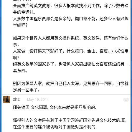
全面推广纯英文教育，很多人根本就找不到工作，除了少数去硅
谷的幸运儿，
大多数中国程序员都会是多余的，糊口都不能，还多少人有兴趣
学编程？
如果这个世界人人都用英文操作系统、英文软件，还有你们什么
事，
人家做一套打遍天下就好了，什么腾讯、金山、百度、小米谁用
啊？
纯英文教学的国家多了，也没见人家搞出哪怕比百度还烂的另一
套东西。
别因为羡慕人家，就把自己代入太深，见贤思齐一回事，自恨就
是另一回事了。
zhc
May 19, 2014
97
闭关锁国,文化隔离. 文化本来就是相互影响的.
懂得别人的文字是有利于中国学习追赶国外先进文化技术的.现
在这个重要的媒介被切断对中国绝对是不利的.