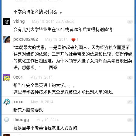
不学英语怎么搞现代化。。
vking
May 19, 2014 via Android
80
会有几批大学毕业生在10年或者20年后显得特别值钱
pcx3802482
May 19, 2014
1
81
“本朝最大的忧患，一是富裕起来的国人，因为经济独立而逐渐
缺乏对组织的依赖；二是开放社会带来的信息和比较，使得传统
的教化工作日趋困难。为什么领导人送子女海外而高考要淡出英
语，想想呗。”——西峯
0x61
May 19, 2014
82
想当年完全靠英语上的大学。。。
这些年学各种技术也完全是靠英语才能比别人学的快。
xoxo
May 19, 2014
83
新东方股份要跌
lliioogg
May 19, 2014
84
要是当年不考英语我就北大妥妥的