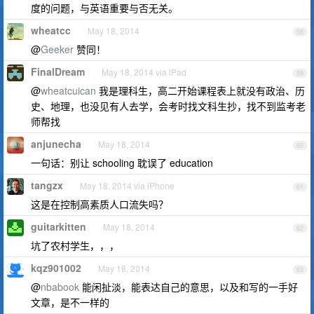
度的问题，与英语重要与否无关。
wheatcc
May 18, 2014
58
@
Geeker
赞同！
FinalDream
May 18, 2014 via iPad
59
@
wheatcuican
我是理科生，高二开始课程表上就没有政治、历
史、地理，也没见有人去学，会考时找文科生抄，找不到监考老
师帮找
anjunecha
May 18, 2014
60
一句话：别让 schooling 耽误了 education
tangzx
May 18, 2014 via iPhone
61
这是在控制高素质人口流失吗？
guitarkitten
May 18, 2014
62
坑了农村学生，，，
kqz901002
May 18, 2014
63
@
nbabook
能闲扯淡，能表达自己的意思，以及和写的一手好
文章，是不一样的