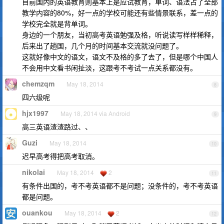
目前国内的英语教育则基本上是应试教育，单词、语法占了全部
教学内容的80%，好一点的学校可能还有些情景联系，差一点的
学校完全就是背单词。
身边的一个朋友，当初高考英语勉强及格，听说读写样样稀释，
后来出了趟国，几个月的时间基本交流就没问题了。
这就好像中文的语文，语文不及格的多了去了，但是哪个中国人
不会用中文看书闲扯淡，这跟考不考试一点关系都没有。
chemzqm
May 18, 2014
8
四六级呢
hjx1997
May 18, 2014 via Android
9
高三英语渣渣路过、、
Guzi
May 18, 2014
10
迟早高考得把高考取消。
nikolai
May 18, 2014
2
11
有条件出国的，考不考英语都不是问题；没条件的，考不考英语
都是问题。
ouankou
May 18, 2014
2
12