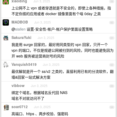
xiaoding
Jun 3, 2025
59
上公网不上 vpn 或者穿透就是不安全的，即使上各种措施，指
不定你搭的应用或者 docker 镜像里面有个啥 0day 之类
MADBOB
Jun 3, 2025
60
@
siallen
设置-安全性-帐户-帐户保护里面设置策略
SakuraYuki
Jun 3, 2025
61
我是用 surge 回家的，最好用同类型的 vpn 回家，只开一个
vpn 的端口，不仅是规避公网被扫到的风险，同时也能避免因为
开 web 服务被运营商封号的风险
Vanquish5419
Jun 3, 2025
62
最优解就是开一个 ss/v2 之类的，直接利用已有的分流软件，翻
墙&回家一站式解决方案
vibbow
Jun 3, 2025
63
绑定个域名，根据域名反代回 NAS
域名不对就访问不了
soar0712
Jun 3, 2025
64
高端口、https 、两步校验、强密码