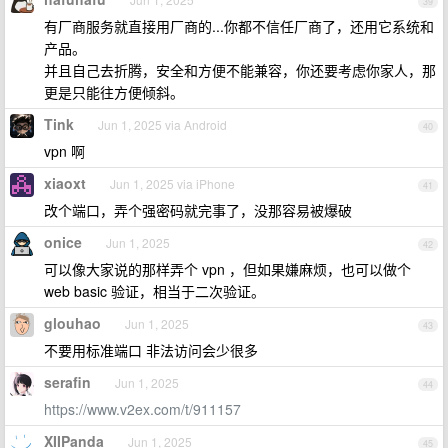
39
有厂商服务就直接用厂商的...你都不信任厂商了，还用它系统和
产品。
并且自己去折腾，安全和方便不能兼容，你还要考虑你家人，那
更是只能往方便倾斜。
Tink
Jun 1, 2025 via Android
40
vpn 啊
xiaoxt
Jun 1, 2025 via iPhone
41
改个端口，弄个强密码就完事了，没那容易被爆破
onice
Jun 1, 2025
42
可以像大家说的那样弄个 vpn ，但如果嫌麻烦，也可以做个
web basic 验证，相当于二次验证。
glouhao
Jun 1, 2025
43
不要用标准端口 非法访问会少很多
serafin
Jun 1, 2025
44
https://www.v2ex.com/t/911157
XIIPanda
Jun 1, 2025
45