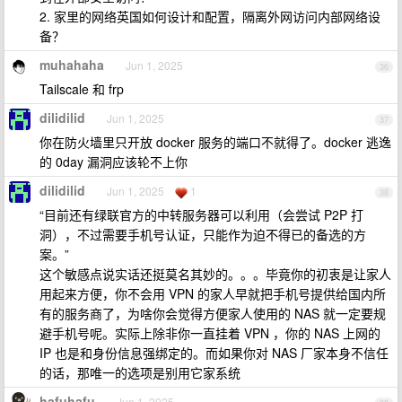
2. 家里的网络英国如何设计和配置，隔离外网访问内部网络设
备？
muhahaha
Jun 1, 2025
36
Tailscale 和 frp
dilidilid
Jun 1, 2025
37
你在防火墙里只开放 docker 服务的端口不就得了。docker 逃逸
的 0day 漏洞应该轮不上你
dilidilid
Jun 1, 2025
1
38
“目前还有绿联官方的中转服务器可以利用（会尝试 P2P 打
洞），不过需要手机号认证，只能作为迫不得已的备选的方
案。”
这个敏感点说实话还挺莫名其妙的。。。毕竟你的初衷是让家人
用起来方便，你不会用 VPN 的家人早就把手机号提供给国内所
有的服务商了，为啥你会觉得方便家人使用的 NAS 就一定要规
避手机号呢。实际上除非你一直挂着 VPN ，你的 NAS 上网的
IP 也是和身份信息强绑定的。而如果你对 NAS 厂家本身不信任
的话，那唯一的选项是别用它家系统
hafuhafu
Jun 1, 2025