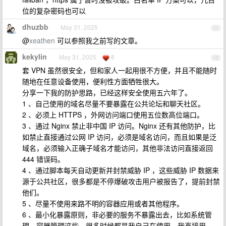
位的复杂密码也可以
dhuzbb
May 31, 2025
11
@
xeathen
可以参照我之前写的文章。
kekylin
May 31, 2025
8
12
套 VPN 虽然很安全，但和家人一起用很不方便，并且不能随时
随地在任意设备使用，便利性方面牺牲很大。
分享一下我的防护思路，已经这样安全使用五六年了。
1 、自己使用的域名尽量不要暴露在公共论坛和聊天社区。
2 、必须上 HTTPS ，外网访问端口使用五位数高位端口。
3 、通过 Nginx 禁止非中国 IP 访问。Nginx 还有其他防护，比
如禁止直接通过公网 IP 访问，必须是域名访问，而且如果是泛
域名，必须输入正确子域名才能访问，其他非法访问直接返回
444 错误码。
4 、通过脚本每天自动更新并封禁威胁 IP ，这些威胁 IP 数据来
源于公共社区，很多都是不停爆破攻击用户被报告了，提前封禁
他们。
5 、尽量不使用来路不明的容器应用或者其他程序。
6 、最小化暴露原则，非必要的服务不暴露出去，比如系统管
理、容器管理这些，很多时候都是我自己在使用，我直接用