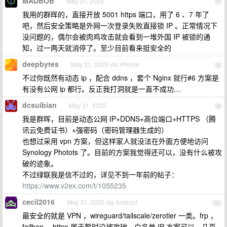
MADBOB
May 31, 2025
7
我用的群晖的，直接开放 5001 https 端口，用了 6 、7 年了
吧，然后安全策略是外网一次登录失败直接锁 IP 。正常情况下
没问题的，偶尔会被肉鸡攻击就会看到一堆外国 IP 被锁的通
知，过一两天就消停了。至少目前看来挺安全的
deepbytes
May 31, 2025 via iPhone
8
不过你既然有动态 ip ，配合 ddns ，套个 Nginx 就行#6 方案是
有没有公网 ip 都行。反正我打洞就是一直不成功…
dcsuibian
May 31, 2025
9
我是群晖，目前是动态公网 IP+DDNS+高位端口+HTTPS （腾
讯云免费证书）+强密码（密码管理器生成的）
也想过采用 vpn 方案，但这样家人就没法在外面方便地访问
Synology Photots 了。目前的方案我觉得还可以，没有什么被攻
破的迹象。
不过绿联我是信不过的，详见不到一年前的帖子：
https://www.v2ex.com/t/1055235
cecil2016
May 31, 2025 via Android
10
最安全的就是 VPN ，wireguard/tailscale/zerotier 一类。frp ，
failban ，https 属于暂时没被攻破。白名单 IP 方案可以，几百