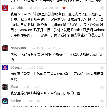
sulfoh6
Jun 2, 2025 via Android
1
51
我用 VPS+frp 访问家里的迷你服务器，靠动态写入防火墙的白
名单。默认禁止所有访问，客户端发起请求就加入它的 IP ，12
小时后自动撤销。服务端用 python 码了几百行，跨平台桌面端
用 go webview 码了几十行，手机上就用 Restler 直接调 webapi
。平时即用即开，一键通行，再也看不到暴力猜密码的漫天日志
了。
zhady009
Jun 2, 2025 via iPhone
52
帮家里人的设备配置好 VPN 不就好了，根据规则都是无感回家
的
J0seph
Jun 2, 2025
53
ssh 密钥登录，其他的只开放对应的端口，开放端口的应用用强
密码，
Mast
Jun 2, 2025
54
我是直接公网绑域名+DDNS+高端口，稳的一匹
siallen
Jun 2, 2025
55