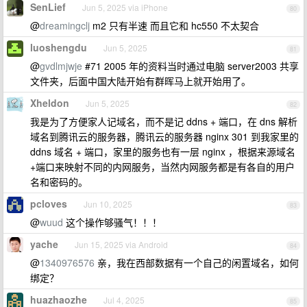
SenLief
Jun 5, 2025 via iPhone
80
@
dreamingclj
m2 只有半速 而且它和 hc550 不太契合
luoshengdu
Jun 5, 2025
81
@
gvdlmjwje
#71 2005 年的资料当时通过电脑 server2003 共享
文件夹，后面中国大陆开始有群晖马上就开始用了。
Xheldon
Jun 5, 2025
82
我是为了方便家人记域名，而不是记 ddns + 端口，在 dns 解析
域名到腾讯云的服务器，腾讯云的服务器 nginx 301 到我家里的
ddns 域名 + 端口，家里的服务也有一层 nginx ，根据来源域名
+端口来映射不同的内网服务，当然内网服务都是有各自的用户
名和密码的。
pcloves
Jun 10, 2025
83
@
wuud
这个操作够骚气！！！
yache
Jun 15, 2025 via Android
84
@
1340976576
亲，我在西部数据有一个自己的闲置域名，如何
绑定？
huazhaozhe
Jul 4, 2025
85