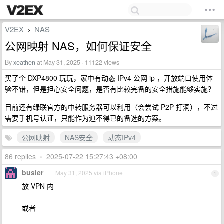
V2EX
NAS
›
公网映射 NAS，如何保证安全
By
xeathen
at May 31, 2025 · 11122 views
买了个 DXP4800 玩玩，家中有动态 IPv4 公网 ip ，开放端口使用体
验不错，但是担心安全问题，是否有比较完备的安全措施能够实施？
目前还有绿联官方的中转服务器可以利用（会尝试 P2P 打洞），不过
需要手机号认证，只能作为迫不得已的备选的方案。
公网映射
NAS安全
动态IPv4
86 replies
•
2025-07-22 15:27:43 +08:00
busier
May 31, 2025 via iPhone
1
放 VPN 内
或者