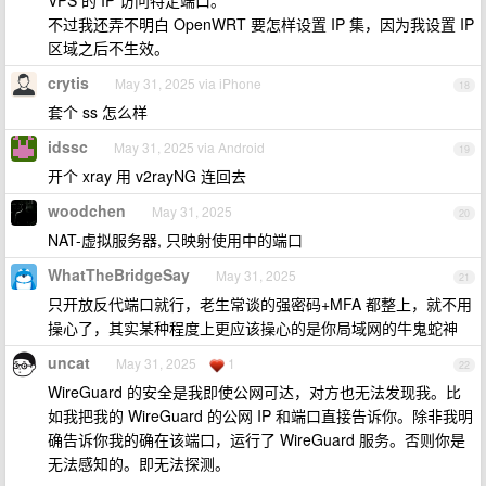
VPS 的 IP 访问特定端口。
不过我还弄不明白 OpenWRT 要怎样设置 IP 集，因为我设置 IP
区域之后不生效。
crytis
May 31, 2025 via iPhone
18
套个 ss 怎么样
idssc
May 31, 2025 via Android
19
开个 xray 用 v2rayNG 连回去
woodchen
May 31, 2025
20
NAT-虚拟服务器, 只映射使用中的端口
WhatTheBridgeSay
May 31, 2025
21
只开放反代端口就行，老生常谈的强密码+MFA 都整上，就不用
操心了，其实某种程度上更应该操心的是你局域网的牛鬼蛇神
uncat
May 31, 2025
1
22
WireGuard 的安全是我即使公网可达，对方也无法发现我。比
如我把我的 WireGuard 的公网 IP 和端口直接告诉你。除非我明
确告诉你我的确在该端口，运行了 WireGuard 服务。否则你是
无法感知的。即无法探测。