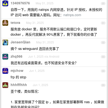
1340976576
May 31, 2025
30
自荐一下，用我的 natnps 内网穿透，针对 IP 授权，未授权的
IP 访问 web 需要输入密码。网址：
natnps.com
tetora
May 31, 2025
31
服务放 docker 里，服务不用默认端口和弱口令，定时更新
docker ，再反代就解决 90%黑客了，剩下就看你的价值了
JensenQian
May 31, 2025
32
搞个 ss wireguard 连回去完事了
zhq566
Jun 1, 2025 via Android
33
我还有远程桌面需求。也不知道安全不安全？
mjchow
Jun 1, 2025
34
frp 的 stcp
hhhfffhhh
Jun 1, 2025
35
歪个楼，类似情况：
1. 家里宽带搞了个固定 ip ，如果在家里部署群晖 nas ，如果做
到在外部安全访问？