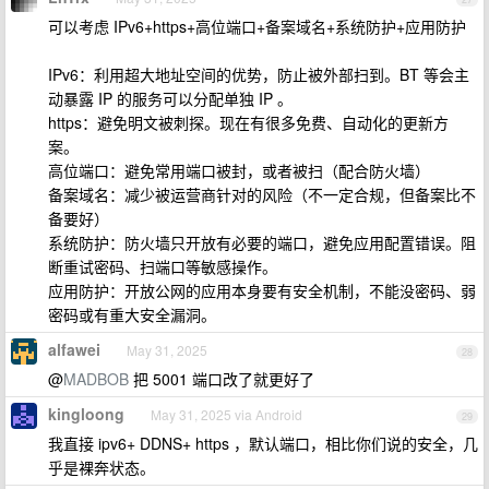
可以考虑 IPv6+https+高位端口+备案域名+系统防护+应用防护
IPv6：利用超大地址空间的优势，防止被外部扫到。BT 等会主
动暴露 IP 的服务可以分配单独 IP 。
https：避免明文被刺探。现在有很多免费、自动化的更新方
案。
高位端口：避免常用端口被封，或者被扫（配合防火墙）
备案域名：减少被运营商针对的风险（不一定合规，但备案比不
备要好）
系统防护：防火墙只开放有必要的端口，避免应用配置错误。阻
断重试密码、扫端口等敏感操作。
应用防护：开放公网的应用本身要有安全机制，不能没密码、弱
密码或有重大安全漏洞。
alfawei
May 31, 2025
28
@
MADBOB
把 5001 端口改了就更好了
kingloong
May 31, 2025 via Android
29
我直接 ipv6+ DDNS+ https ，默认端口，相比你们说的安全，几
乎是裸奔状态。