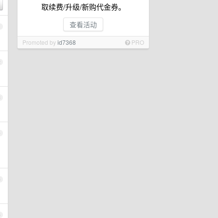
取续费/升级/新购代金券。
查看活动
1
Promoted by
id7368
PRO
2
3
4
5
6