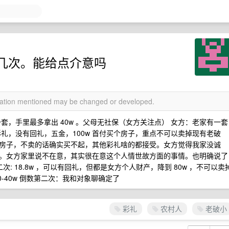
几次。能给点介意吗
rmation mentioned may be changed or developed.
套，手里最多拿出 40w 。父母无社保（女方关注点） 女方：老家有一套
 彩礼，没有回礼，五金，100w 首付买个房子，重点不可以卖掉现有老破
房子，不卖的话确实买不起，其他彩礼啥的都接受。女方觉得我家没诚
。女方家里说不在意，其实很在意这个人情世故方面的事情。也明确说了
: 18.8w ，可以有回礼，但都是女方个人财产，降到 80w ，不可以卖
60-40w 倒数第二次：我和对象聊确定了
彩礼
农村人
老破小