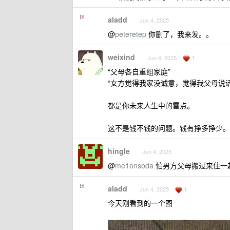
aladd
Jun 4, 2025
@
peteretep
你删了，我来发。。
weixind
1
Jun 4, 2025
“父母各自重组家庭”
“女方觉得我家没诚意，觉得我父母说
都是你未来人生中的雷点。
这不是钱不钱的问题。钱有挣多挣少。
hingle
Jun 4, 2025
@
me1onsoda
怕男方父母搬过来住一
aladd
1
Jun 4, 2025
今天刚看到的一个图