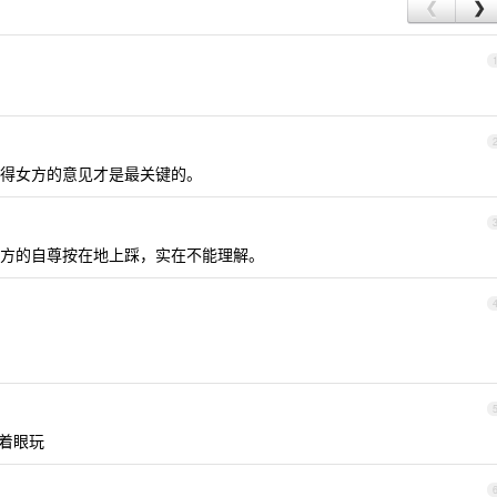
❮
❯
得女方的意见才是最关键的。
方的自尊按在地上踩，实在不能理解。
闭着眼玩