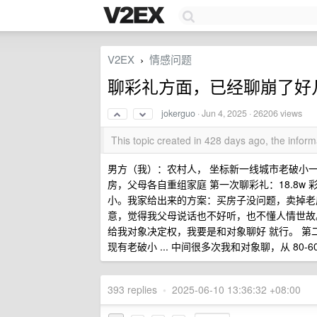
V2EX
情感问题
›
聊彩礼方面，已经聊崩了好
jokerguo
·
Jun 4, 2025
· 26206 views
This topic created in 428 days ago, the info
男方（我）：农村人， 坐标新一线城市老破小一
房，父母各自重组家庭 第一次聊彩礼：18.8w
小。我家给出来的方案：买房子没问题，卖掉老
意，觉得我父母说话也不好听，也不懂人情世故
给我对象决定权，我要是和对象聊好 就行。 第二次
现有老破小 ... 中间很多次我和对象聊，从 80-
393 replies
•
2025-06-10 13:36:32 +08:00