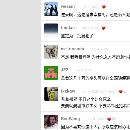
wessin
1
Jun 4, 2025
逆天啊，这是追求幸福呢，还是陷入泥
thinkm
3
Jun 4, 2025
鉴定为：批瘾犯了
me1onsoda
Jun 4, 2025
不是,我听着糊涂.为什么女方不愿意你
JFZ
Jun 4, 2025
拿着这几十万的零头可以在全国随便逍
fxxkgw
2
Jun 4, 2025 via Android
看着都累 不日这个比会死么
要娶就娶城市独生女 不要彩礼还抢着
BenWang
89
Jun 4, 2025
因为不喜欢你这个人，所以应该用彩礼