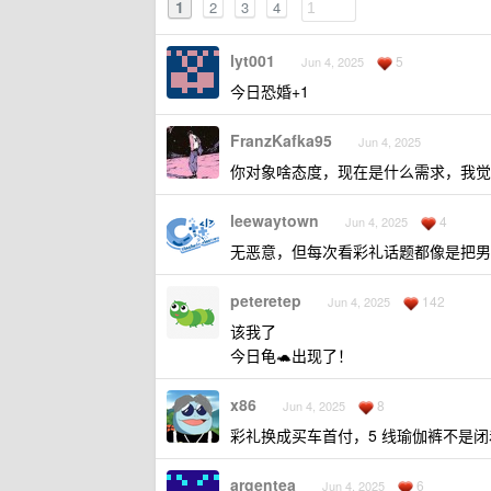
1
2
3
4
lyt001
5
Jun 4, 2025
今日恐婚+1
FranzKafka95
Jun 4, 2025
你对象啥态度，现在是什么需求，我觉
leewaytown
4
Jun 4, 2025
无恶意，但每次看彩礼话题都像是把男
peteretep
142
Jun 4, 2025
该我了
今日龟🐢出现了！
x86
8
Jun 4, 2025
彩礼换成买车首付，5 线瑜伽裤不是
argentea
6
Jun 4, 2025