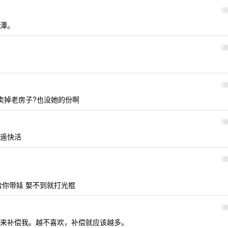
1
潭。
1
1
卖掉老房子?也没她的份啊
1
遥快活
1
给你带娃 娶不到就打光棍
1
来补偿我。越不喜欢，补偿就应该越多。