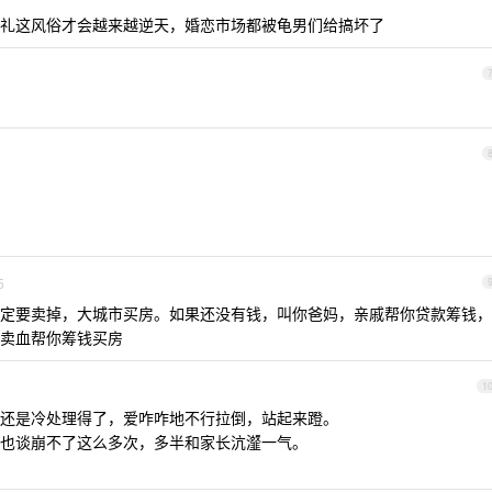
礼这风俗才会越来越逆天，婚恋市场都被龟男们给搞坏了
5
定要卖掉，大城市买房。如果还没有钱，叫你爸妈，亲戚帮你贷款筹钱，
卖血帮你筹钱买房
1
还是冷处理得了，爱咋咋地不行拉倒，站起来蹬。
也谈崩不了这么多次，多半和家长沆瀣一气。