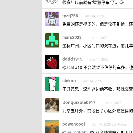
很多年以前就有“智慧停车”了。🥲
tyzrj766
Jun 14, 2025
免费的还是挺多的，但是轮不到抢，
mars2023
Jun 14, 2025
坐标广州，小区门口的双车道，前几年
dddd1919
Jun 14, 2025
@
scal
#10 不合法架不住停的车多，
sickoo
Jun 14, 2025
不好意思，深圳这边他不收，那就交警
Donquixote0917
Jun 14, 2025
北京五环外，前段日子小区外随便停的
bowencool
Jun 14, 2025 via iPhone
@
BeijingBaby
#2 这么随意吗？那 ET