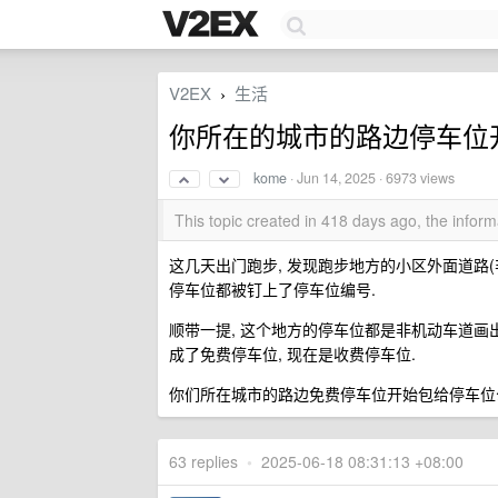
V2EX
生活
›
你所在的城市的路边停车位
kome
·
Jun 14, 2025
· 6973 views
This topic created in 418 days ago, the info
这几天出门跑步, 发现跑步地方的小区外面道路(非
停车位都被钉上了停车位编号.
顺带一提, 这个地方的停车位都是非机动车道画出
成了免费停车位, 现在是收费停车位.
你们所在城市的路边免费停车位开始包给停车位
63 replies
•
2025-06-18 08:31:13 +08:00