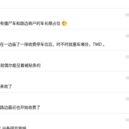
2
还有僵尸车和路边商户的车长期占位
2
在一边画了一排收费停车位后，时不时就塞车堵住，TMD 。
2
也就偶尔能见着被贴条的
2
来收了
2
路边最近也开始收费了
3
C 设备得监管吧