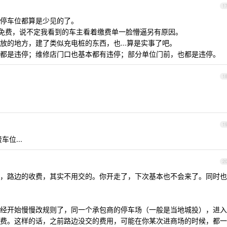
1
停车位都算是少见的了。
的免费，说不定我看到的车主看着缴费单一脸懵逼另有原因。
放的地方，建了类似充电桩的东西，也...算是实事了吧。
都是违停；维修店门口也基本都有违停；部分单位门前，也都是违停。
1
1
位...
2
，路边的收费，其实不用交的。你开走了，下次基本也不会来了。同时也
经开始慢慢改规则了，同一个承包商的停车场（一般是当地城投），进入
费。这样的话，之前路边没交的费用，可能在你某次进商场的时候，都一