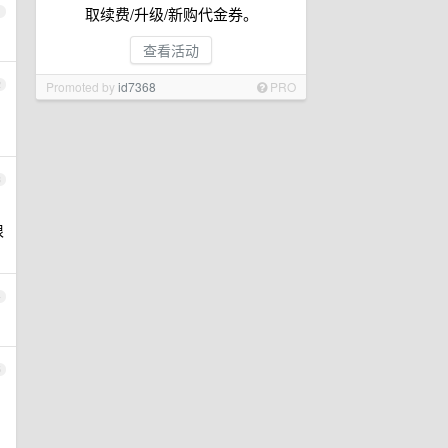
取续费/升级/新购代金券。
1
查看活动
2
Promoted by
id7368
PRO
3
很
4
5