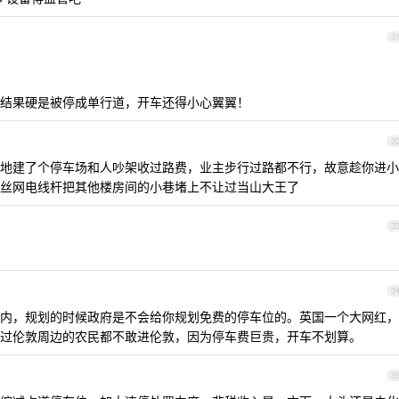
3
结果硬是被停成单行道，开车还得小心翼翼！
3
地建了个停车场和人吵架收过路费，业主步行过路都不行，故意趁你进小
丝网电线杆把其他楼房间的小巷堵上不让过当山大王了
3
3
内，规划的时候政府是不会给你规划免费的停车位的。英国一个大网红，
过伦敦周边的农民都不敢进伦敦，因为停车费巨贵，开车不划算。
3