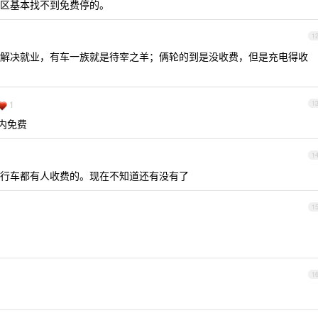
区基本找不到免费停的。
1
解决就业，有车一族就是待宰之羊；俩轮的到是没收费，但是充电得收
1
1
以内免费
1
行车都有人收费的。现在不知道还有没有了
1
1