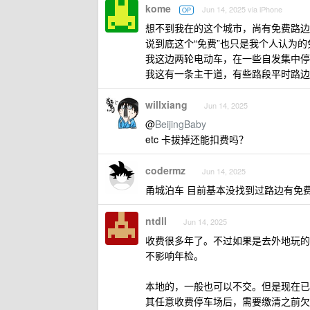
kome
Jun 14, 2025 via iPhone
OP
想不到我在的这个城市，尚有免费路边
说到底这个“免费”也只是我个人认为
我这边两轮电动车，在一些自发集中停
我这有一条主干道，有些路段平时路边
willxiang
Jun 14, 2025
@
BeijingBaby
etc 卡拔掉还能扣费吗？
codermz
Jun 14, 2025
甬城泊车 目前基本没找到过路边有免费车
ntdll
Jun 14, 2025
收费很多年了。不过如果是去外地玩的
不影响年检。
本地的，一般也可以不交。但是现在已
其任意收费停车场后，需要缴清之前欠