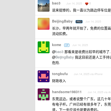
bao3
8
Jun 14, 2025
说来挺惨的，我一直以为路边停车位是
BeijingBaby
Jun 14, 2025
PRO
长沙，早两年就开始了，免费的位置画停
流动扣费。
kome
Jun 14, 2025
OP
@
bao3
那看来是收费比较早的城市了.
@
BeijingBaby
我这目前还是人工手持设
危险.
tongbufu
Jun 14, 2025 via iPhone
财政收入
handsome198311
Jun 14, 2025 via A
东莞这边，或者说整个广东，这几十年
有电子杆。广州已经有很多年了，东莞
道，下一步应该也是要收费的。