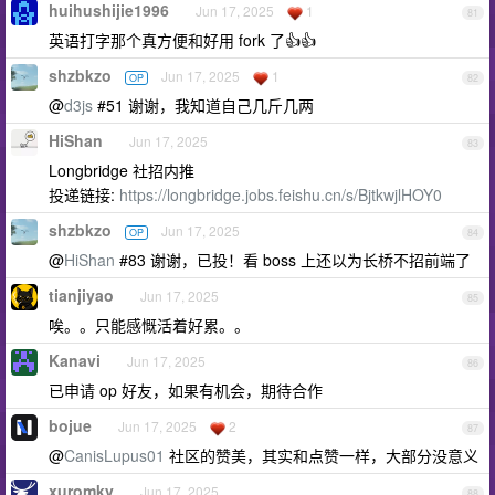
huihushijie1996
Jun 17, 2025
1
81
英语打字那个真方便和好用 fork 了👍👍
shzbkzo
Jun 17, 2025
1
OP
82
@
d3js
#51 谢谢，我知道自己几斤几两
HiShan
Jun 17, 2025
83
Longbridge 社招内推
投递链接:
https://longbridge.jobs.feishu.cn/s/BjtkwjlHOY0
shzbkzo
Jun 17, 2025
OP
84
@
HiShan
#83 谢谢，已投！看 boss 上还以为长桥不招前端了
tianjiyao
Jun 17, 2025
85
唉。。只能感慨活着好累。。
Kanavi
Jun 17, 2025
86
已申请 op 好友，如果有机会，期待合作
bojue
Jun 17, 2025
2
87
@
CanisLupus01
社区的赞美，其实和点赞一样，大部分没意义
xuromky
Jun 17, 2025
88