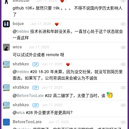
Jun 17, 2025
2
26
github 10K+ 居然只要 19k 。。。 不得不说国内学历太影响人
了
bojue
Jun 17, 2025
1
27
@
treblex
技术长进和年龄没关系，一直甘心处于这个状态就会
一直这样
wtcs
Jun 17, 2025
28
可以试试外企或者 remote 呀
shzbkzo
Jun 17, 2025
1
OP
29
@
treblex
#20 18-20 年未算，因为没交社保，就没写到简历里
面去。如果写了，公司背调出来会被认为不诚信
shzbkzo
Jun 17, 2025
OP
30
@
BeforeTooLate
#22 高二辍学了，太傻了当时，诶
shzbkzo
Jun 17, 2025
OP
31
@
wtcs
#28 外企要求不是更高吗?
BeforeTooLate
Jun 17, 2025
32