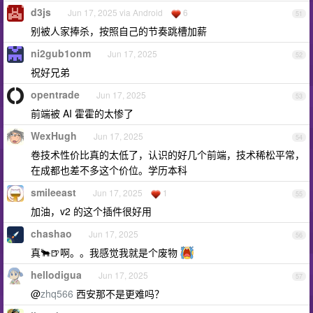
d3js
Jun 17, 2025 via Android
6
51
别被人家捧杀，按照自己的节奏跳槽加薪
ni2gub1onm
Jun 17, 2025
52
祝好兄弟
opentrade
Jun 17, 2025
53
前端被 AI 霍霍的太惨了
WexHugh
Jun 17, 2025
54
卷技术性价比真的太低了，认识的好几个前端，技术稀松平常，
在成都也差不多这个价位。学历本科
smileeast
Jun 17, 2025
1
55
加油，v2 的这个插件很好用
chashao
Jun 17, 2025
56
真🐂🍺啊。。我感觉我就是个废物
hellodigua
Jun 17, 2025
57
@
zhq566
西安那不是更难吗？