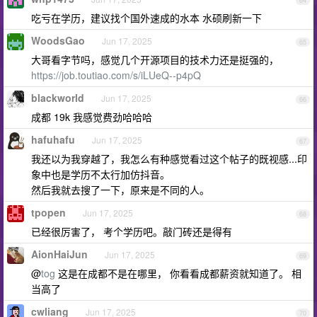
64
吃亏在学历，建议找个国外速成的水本 水硕刷新一下
WoodsGao
Jun 17, 2025
65
大哥看字节吗，感觉几个开源项目的技术力还是挺强的，
https://job.toutiao.com/s/iLUeQ--p4pQ
blackworld
Jun 17, 2025
66
成都 19k 我感觉费劲哈哈哈
hafuhafu
Jun 17, 2025
67
我还以为我穿越了，我怎么有种感觉看过这个帖子的既视感...印
象中也是学历不太行加仿抖音。
然后我就去搜了一下，原来是不同的人。
tpopen
Jun 17, 2025
68
已经很厉害了， 考个学历吧。敲门砖还是得有
AionHaiJun
Jun 17, 2025
69
@
tog
这是在成都不是在哪里， 你看看成都薪资就知道了。 相
当高了
cwliang
Jun 17, 2025
70