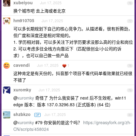
xubeiyou
Jun 17, 2025
76
换个城市吧 去上海或者北京
hm910705
Jun 17, 2025
77
可以多长期规划下自己的核心竞争力。从描述看，很有折腾劲，
但广度和深度还是相对常规的。
1. 学历相对弱，可以多关注下对学历要求没那么高的行业和岗位
2. 可以考虑多往全栈方向靠近下（匹配很创业/小公司的诉
求），也可以自己做一些产品
cavendi
Jun 17, 2025
1
78
这种肯定是有天份的，抖音那个项目不看代码单看效果就已经很
不错了
xuromky
Jun 17, 2025
79
@
xuromky
奇怪了 为什么我安装了 next 后不生效呢，win11
edge 版本：版本 137.0.3296.83 (正式版本) (64 位)
shzbkzo
Jun 17, 2025
OP
80
@
xuromky
#79 你安装的是这个吗？
https://greasyfork.org/zh-
CN/scripts/458024