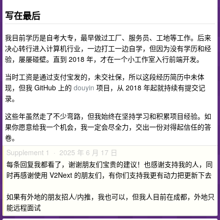
写在最后
我目前学历是自考大专，最早做过工厂、服务员、工地等工作。后来
决心转行进入计算机行业，一边打工一边自学，但因为没有学历和经
验，屡屡碰壁。直到 2018 年，才在一个小工作室入行前端开发。
当时工资是通过支付宝发的，未交社保，所以这段经历简历中未体
现，但我 GitHub 上的
douyin
项目，从 2018 年起就持续有提交记
录。
这些年虽然走了不少弯路，但我始终在坚持学习和积累项目经验。如
果你愿意给我一个机会，我一定会尽全力，交出一份对得起信任的答
卷。
Supplement 1 · 2025 年 6 月 17 日
每条回复我都看了，谢谢朋友们宝贵的建议！也感谢支持我的人，同
时再感谢使用 V2Next 的朋友们，有你们支持我更有动力把更新下去
如果有外地的朋友招人/内推，我也可以，但我人目前在成都，外地只
能远程面试