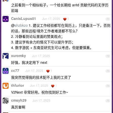
之前看到一个相似帖子，一个给长期给 antd 贡献代码的无学历
前端
CanisLupus01
Jun 17, 2025
1
71
@
shzbkzo
1. 建议工作经验都写在简历上，只是备注一下，否则
的话，那些远程/境外工作者难道都不写么？
2. 冷静看到论坛里面的赞美观点；
3. 建议学有余力的情况下可以提升学历；
4. 数字游民 + 东南亚研究生可以考虑，但是要慎重。
xuromky
Jun 17, 2025
72
好强，我决定用下 next
cc77
Jun 17, 2025
1
73
我突然觉得我的技术配不上我的工资了
thfurior
Jun 17, 2025
1
74
V2Next 非常好用，祝你找到好工作~
cmsyh29
Jun 17, 2025
75
真厉害啊