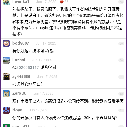
liwenka1
Jun 17, 2025
23
58
别被捧杀了，我真的服了，我很认可作者的技术能力和开源贡
献，但是说白了，做这种应用火的并不能像那些高阶开源作者轻
轻松松成为开源明星，拿很多的赞助(没有看不起的意思，但是
不得不承认，douyin 这个项目的热度和 star 最多的原因并不是
技术)
body007
Jun 17, 2025
59
祝你好运，技术可以的。
linzhai
Jun 17, 2025
60
@
2020583117
说的很对
zy445566
Jun 17, 2025
61
考虑其它地区么？
ZeroDu
Jun 17, 2025
62
现在市场不缺人，这薪资很多小公司给不到，能给到的要看学历
Hoye
Jun 17, 2025
63
你的开源项目有人招做成人传媒的远程。20k ，不去试试吗？
whp1473
Jun 17, 2025