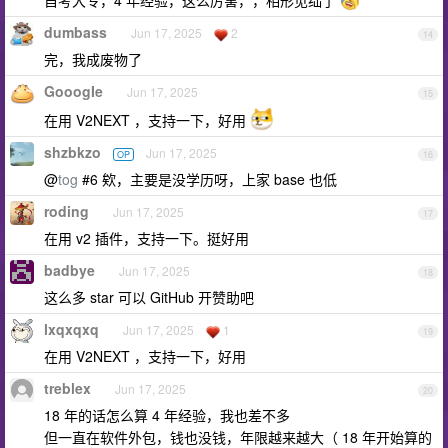
dumbass
Jun 17, 2025
2
14
完，我成废物了
GooogIe
Jun 17, 2025
15
在用 V2NEXT ，支持一下，好用
shzbkzo
Jun 17, 2025
OP
16
@
tog
#6 欸，主要是没学历呀，上家 base 也低
roding
Jun 17, 2025
17
在用 v2 插件，支持一下。挺好用
badbye
Jun 17, 2025
18
这么多 star 可以 GitHub 开赞助吧
lxqxqxq
Jun 17, 2025
1
19
在用 V2NEXT ，支持一下，好用
treblex
Jun 17, 2025
20
18 年的话怎么算 4 年经验，我也差不多
但一直在软件外包，钱也没钱，年限越来越大（ 18 年开始算的