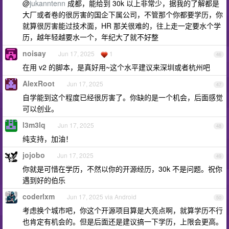
@
jukanntenn
成都，能给到 30k 以上非常少，据我的了解都是
大厂或者卷的很厉害的国企下属公司，不管那个你都要学历，你
就算很厉害能过技术面，HR 那关很难的，往上走一定要水个学
历，越年轻越要水一个，年纪大了就不好整
noisay
Jun 17, 2025
1
46
在用 v2 的脚本，是真好用~这个水平建议来深圳或者杭州吧
AlexRoot
Jun 17, 2025
47
自学能到这个程度已经很厉害了。你缺的是一个机会，后面感觉
可以创业。
l3m3lq
Jun 17, 2025
48
纯支持，加油！
jojobo
Jun 17, 2025
49
你就是可惜在学历，不然以你的开源经历，30k 不是问题。祝你
遇到好的伯乐
coderlxm
Jun 17, 2025 via Android
50
考虑换个城市吧，你这个开源项目算是大亮点啊，就算学历不行
也肯定有机会的。但是后面还是建议搞一下学历，上限会更高。