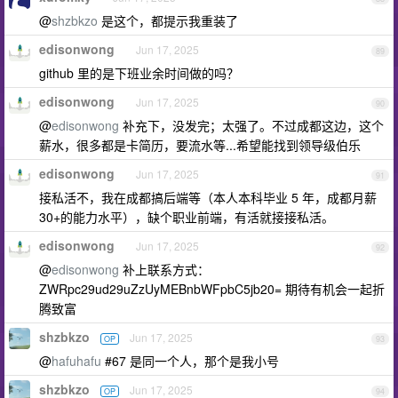
@
shzbkzo
是这个，都提示我重装了
edisonwong
Jun 17, 2025
89
github 里的是下班业余时间做的吗？
edisonwong
Jun 17, 2025
90
@
edisonwong
补充下，没发完；太强了。不过成都这边，这个
薪水，很多都是卡简历，要流水等...希望能找到领导级伯乐
edisonwong
Jun 17, 2025
91
接私活不，我在成都搞后端等（本人本科毕业 5 年，成都月薪
30+的能力水平），缺个职业前端，有活就接接私活。
edisonwong
Jun 17, 2025
92
@
edisonwong
补上联系方式：
ZWRpc29ud29uZzUyMEBnbWFpbC5jb20= 期待有机会一起折
腾致富
shzbkzo
Jun 17, 2025
OP
93
@
hafuhafu
#67 是同一个人，那个是我小号
shzbkzo
Jun 17, 2025
OP
94