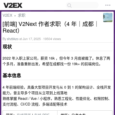
V2EX
求职
›
[前端] V2Next 作者求职（4 年｜成都｜
React）
By
shzbkzo
at Jun 17, 2025 · 19504 views
现状
2022 年入职上家公司，薪资 16k ，但今年 3 月底被裁了。休息了两
个多月，准备重新出发，希望在成都找一份 19k+ 的前端岗位。
基本信息
4 年前端经验，具备大型项目开发与从 0 到 1 的架构设计、全栈开发
能力，曾主导多个项目从立项到上线落地
熟练掌握 React / Vue / 小程序，熟悉工程化、性能优化、权限控制、
支付流程、CI/CD 流程、多端适配等技术
简历：
在线简历
|
在线 PDF
学历：自考大专