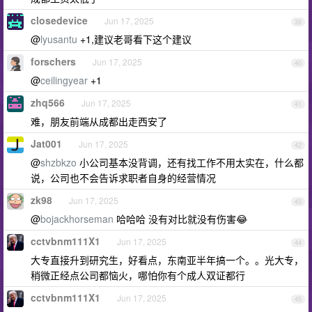
closedevice
Jun 17, 2025
39
@
lyusantu
+1,建议老哥看下这个建议
forschers
Jun 17, 2025
40
@
ceilingyear
+1
zhq566
Jun 17, 2025
41
难，朋友前端从成都出走西安了
Jat001
Jun 17, 2025
42
@
shzbkzo
小公司基本没背调，还有找工作不用太实在，什么都
说，公司也不会告诉求职者自身的经营情况
zk98
Jun 17, 2025
43
@
bojackhorseman
哈哈哈 没有对比就没有伤害😂
cctvbnm111X1
Jun 17, 2025
44
大专直接升到研究生，好看点，东南亚半年搞一个。。光大专，
稍微正经点公司都恼火，哪怕你有个成人双证都行
cctvbnm111X1
Jun 17, 2025
45