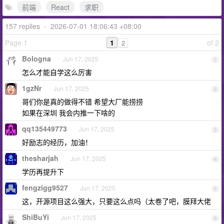
前端
React
求职
157 replies
•
2026-07-01 18:06:43 +08:00
Page 1
1
of 2
2
Bologna
Jun 17, 2025
1
怎么才能自学这么厉害
1gzNr
Jun 17, 2025
2
哥们你是真的做得不错 希望大厂能捞捞
如果在深圳 我会内推一下啥的
qq135449773
Jun 17, 2025
3
好励志的经历，加油！
thesharjah
Jun 17, 2025
4
学历再提升下
fengzigg9527
Jun 17, 2025
5
这，开源项目这么强大，只要这么点吗（太卷了吧，膜拜大佬
ShiBuYi
Jun 17, 2025
6