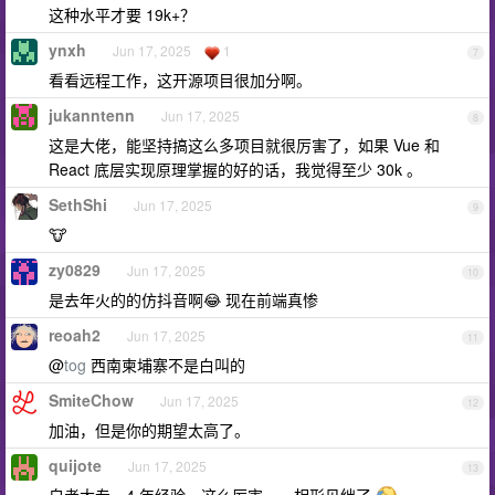
这种水平才要 19k+？
ynxh
Jun 17, 2025
1
7
看看远程工作，这开源项目很加分啊。
jukanntenn
Jun 17, 2025
8
这是大佬，能坚持搞这么多项目就很厉害了，如果 Vue 和
React 底层实现原理掌握的好的话，我觉得至少 30k 。
SethShi
Jun 17, 2025
9
🐮
zy0829
Jun 17, 2025
10
是去年火的的仿抖音啊😂 现在前端真惨
reoah2
Jun 17, 2025
11
@
tog
西南柬埔寨不是白叫的
SmiteChow
Jun 17, 2025
12
加油，但是你的期望太高了。
quijote
Jun 17, 2025
13
自考大专，4 年经验，这么厉害，，相形见绌了