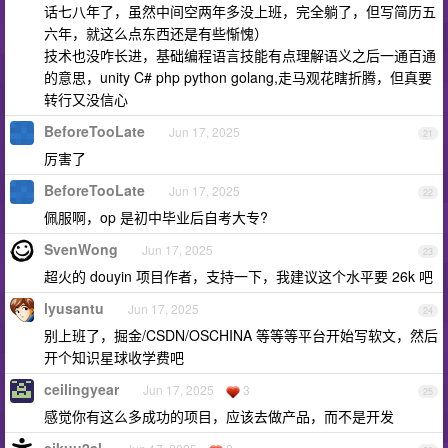
话七八年了，虽然中间空两年多没上班，完全躺了，但写简历五
六年，就这么点东西还是有些惭愧）
技术也没咋长进，基础编程语言技能有点理解语义之后一通百通
的意思，unity C# php python golang,走马观花瞎折腾，但真要
转行又没信心
BeforeTooLate
Jun 17, 2025
21
厉害了
BeforeTooLate
Jun 17, 2025
22
佩服啊，op 是初中毕业后自考大专?
SvenWong
Jun 17, 2025
23
超火的 douyin 项目作者，支持一下，我建议这个水平要 26k 吧
lyusantu
Jun 17, 2025
24
别上班了，掘金/CSDN/OSCHINA 等等等平台开始写软文，然后
开个知识星球收学费吧
ceilingyear
Jun 17, 2025
3
25
感觉你有这么多成功的项目，应该去做产品，而不是开发
sikuu2al