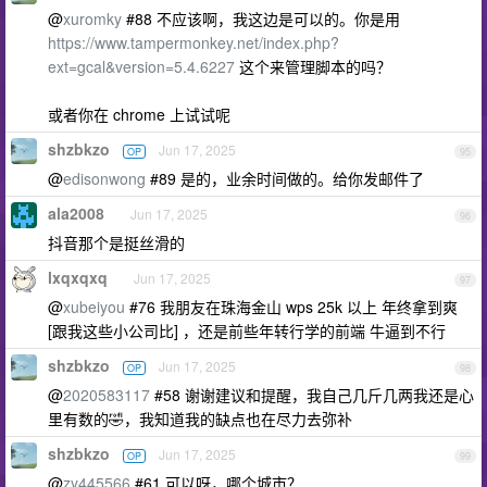
@
xuromky
#88 不应该啊，我这边是可以的。你是用
https://www.tampermonkey.net/index.php?
ext=gcal&version=5.4.6227
这个来管理脚本的吗？
或者你在 chrome 上试试呢
shzbkzo
Jun 17, 2025
OP
95
@
edisonwong
#89 是的，业余时间做的。给你发邮件了
ala2008
Jun 17, 2025
96
抖音那个是挺丝滑的
lxqxqxq
Jun 17, 2025
97
@
xubeiyou
#76 我朋友在珠海金山 wps 25k 以上 年终拿到爽
[跟我这些小公司比] ，还是前些年转行学的前端 牛逼到不行
shzbkzo
Jun 17, 2025
OP
98
@
2020583117
#58 谢谢建议和提醒，我自己几斤几两我还是心
里有数的🤣，我知道我的缺点也在尽力去弥补
shzbkzo
Jun 17, 2025
OP
99
@
zy445566
#61 可以呀，哪个城市？