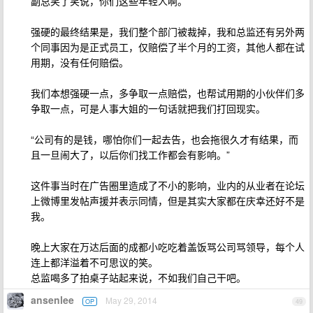
副总笑了笑说，你们这些年轻人啊。
强硬的最终结果是，我们整个部门被裁掉，我和总监还有另外两
个同事因为是正式员工，仅赔偿了半个月的工资，其他人都在试
用期，没有任何赔偿。
我们本想强硬一点，多争取一点赔偿，也帮试用期的小伙伴们多
争取一点，可是人事大姐的一句话就把我们打回现实。
“公司有的是钱，哪怕你们一起去告，也会拖很久才有结果，而
且一旦闹大了，以后你们找工作都会有影响。”
这件事当时在广告圈里造成了不小的影响，业内的从业者在论坛
上微博里发帖声援并表示同情，但是其实大家都在庆幸还好不是
我。
晚上大家在万达后面的成都小吃吃着盖饭骂公司骂领导，每个人
连上都洋溢着不可思议的笑。
总监喝多了拍桌子站起来说，不如我们自己干吧。
ansenlee
May 29, 2014
OP
49