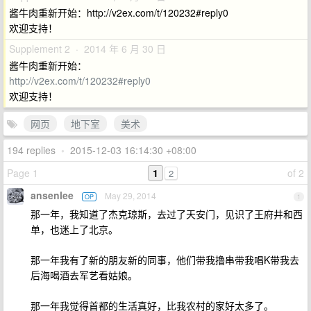
酱牛肉重新开始：http://v2ex.com/t/120232#reply0
欢迎支持！
Supplement 2 · 2014 年 6 月 30 日
酱牛肉重新开始：
http://v2ex.com/t/120232#reply0
欢迎支持！
网页
地下室
美术
194 replies
•
2015-12-03 16:14:30 +08:00
Page 1
1
of 2
2
ansenlee
May 29, 2014
OP
1
那一年，我知道了杰克琼斯，去过了天安门，见识了王府井和西
单，也迷上了北京。
那一年我有了新的朋友新的同事，他们带我撸串带我唱K带我去
后海喝酒去军艺看姑娘。
那一年我觉得首都的生活真好，比我农村的家好太多了。