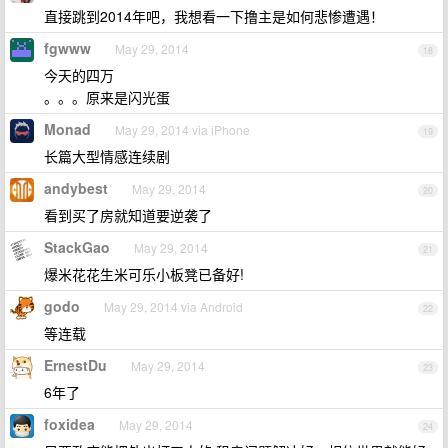
直接跳到2014年吧，我想看一下撸主是如何悲惨遭遇！
fgwww
May 29, 2014
18
今天的四万
。。。原来是闪光蛋
Monad
May 29, 2014 via iPhone
19
长篇大型情感连续剧
andybest
May 29, 2014
20
看到买了房就知道要逆袭了
StackGao
May 29, 2014
21
爆米花花生米可乐小板凳已备好!
godo
May 29, 2014 via Android
22
等连载
ErnestDu
May 29, 2014
23
6年了
foxidea
May 29, 2014
24