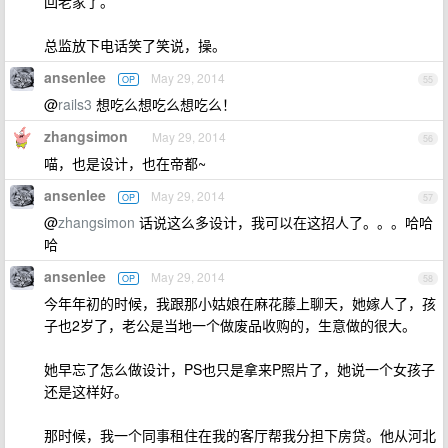
回老家了。
总监放下电话笑了笑说，操。
ansenlee
May 29, 2014
OP
55
@
rails3
想吃么想吃么想吃么！
zhangsimon
May 29, 2014
56
喵，也是设计，也在帝都~
ansenlee
May 29, 2014
OP
57
@
zhangsimon
话说这么多设计，我可以在这招人了。。。哈哈
哈
ansenlee
May 29, 2014
OP
58
今年年初的时候，我跟那小姑娘在麻花藤上聊天，她嫁人了，孩
子也2岁了，老公是当地一个做废品收购的，生意做的很大。
她早忘了怎么做设计，PS也只是拿来P照片了，她说一个女孩子
还是这样好。
那时候，我一个同事租住在我的客厅帮我分担下房贷。他从河北