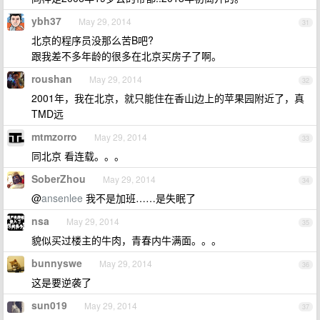
ybh37
May 29, 2014
31
北京的程序员没那么苦B吧?
跟我差不多年龄的很多在北京买房子了啊。
roushan
May 29, 2014
32
2001年，我在北京，就只能住在香山边上的苹果园附近了，真
TMD远
mtmzorro
May 29, 2014
33
同北京 看连载。。。
SoberZhou
May 29, 2014
34
@
ansenlee
我不是加班……是失眠了
nsa
May 29, 2014
35
貌似买过楼主的牛肉，青春内牛满面。。。
bunnyswe
May 29, 2014
36
这是要逆袭了
sun019
May 29, 2014
37