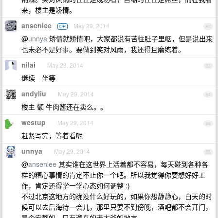
来，楼主是矫情。
ansenlee
May 29, 2014
OP
82
@
unnya
矫情就矫情吧，大家都说有苦往肚子里咽，但是说出来
也未必不是好事。要做到笑对风雨，我还得且磨练着。
nilai
May 29, 2014
83
继续 坐等
andyliu
May 29, 2014
84
楼主 额 牛肉酱还在卖么。。
westup
May 29, 2014
85
赶紧写完，等着看呢
unnya
May 29, 2014
86
@
ansenlee
其实谁在这世界上活着都不容易，每天碰到各种各
样的糟心事情的肯定不止你一个吧。所以我觉得你要想好好工
作，肯定还得学一学心态如何调整 :)
不过北京这地方的确没什么好玩的，如果你想静静心，白天的时
候可以去后海待一会儿，那里只要不到傍晚，酒吧都不会开门，
是个安静的，只有遛鸟的老大爷的地方。