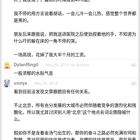
我不停的用方言说着胡话，一会儿冷一会儿热，感觉整个世界都
是黑的。
朋友后来跟我说，把我送进医院之后使劲捏着他的手，不知道为
什么吓的躲在床的一角不停的哭。
一场高烧，花掉了我大半个月的工资。
DylanRing0
May 29, 2014 via Android
80
一股浓郁的水贴气息
unnya
May 29, 2014
81
看到目前没发现文章跟题目有任何关系。
不止北京，所有充分发展的大城市必然伴随着竞争的激烈化和残
酷化，所以我尤其讨厌别人用“北京”这个地点名词企图隐喻什
么。
假如你不是含着金汤勺出生的，那你的奋斗之路必然充满坎坷和
荆棘。笑对风雨的往往是成功者，自嘲的往往是屌丝，而在我看