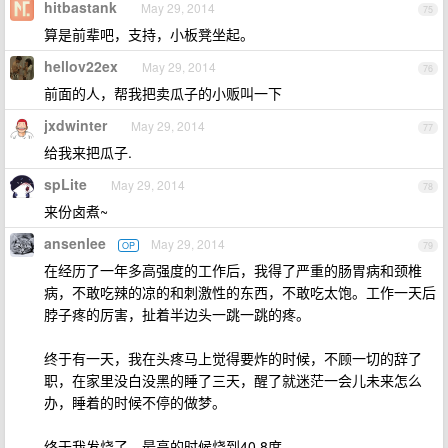
hitbastank
May 29, 2014
75
算是前辈吧，支持，小板凳坐起。
hellov22ex
May 29, 2014
76
前面的人，帮我把卖瓜子的小贩叫一下
jxdwinter
May 29, 2014
77
给我来把瓜子.
spLite
May 29, 2014
78
来份卤煮~
ansenlee
May 29, 2014
OP
79
在经历了一年多高强度的工作后，我得了严重的肠胃病和颈椎
病，不敢吃辣的凉的和刺激性的东西，不敢吃太饱。工作一天后
脖子疼的厉害，扯着半边头一跳一跳的疼。
终于有一天，我在头疼马上觉得要炸的时候，不顾一切的辞了
职，在家里没白没黑的睡了三天，醒了就迷茫一会儿未来怎么
办，睡着的时候不停的做梦。
终于我发烧了，最高的时候烧到40.8度。