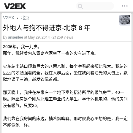
V2EX
北京
›
外地人与狗不得进京-北京 8 年
By
ansenlee
at May 29, 2014 · 21259 views
2006年，我十九岁。
那年，我背着包从青岛老家坐了一夜的火车进了京。
火车站出站口印着巨大的八荣八耻，每个字看起来都比我大。我站的
远远的才勉强看的全，我在人群后面，坐在我闪着油光的大包上，默
默地读了三遍，越发钦佩首都。
那天晚上，我住在左家庄一个地下室的招待所里的暖气房里，40一
晚。隔壁房是个刚从北理工毕业的大学生，学什么机电的，他的房间
没有暖气，只要25。
我们靠在我房间的床边，抽着烟瞎聊。那时候我心里想的是，我一定
不能像他一样。