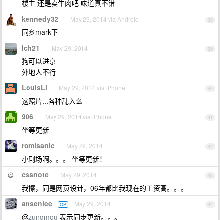
楼主 还是卖牛肉吧 味道真不错
kennedy32
May 29, 2014 via Android
38
同乡mark下
lch21
May 29, 2014
39
狗可以进京
外地人不行
LouisLi
May 29, 2014 via iPhone
40
这照片...各种乱入么
906
May 29, 2014 via iPhone
41
坐等更新
romisanic
May 29, 2014
42
小剧场啊。。。 坐等更新！
cssnote
May 29, 2014
43
我擦，同是网页设计，06年都比我现在的工资高。。。
ansenlee
May 29, 2014
OP
44
@
zungmou
表示同步更新。。。