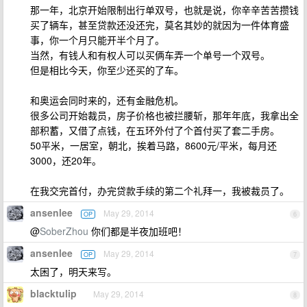
那一年，北京开始限制出行单双号，也就是说，你辛辛苦苦攒钱
买了辆车，甚至贷款还没还完，莫名其妙的就因为一件体育盛
事，你一个月只能开半个月了。
当然，有钱人和有权人可以买俩车弄一个单号一个双号。
但是相比今天，你至少还买的了车。
和奥运会同时来的，还有金融危机。
很多公司开始裁员，房子价格也被拦腰斩，那年年底，我拿出全
部积蓄，又借了点钱，在五环外付了个首付买了套二手房。
50平米，一居室，朝北，挨着马路，8600元/平米，每月还
3000，还20年。
在我交完首付，办完贷款手续的第二个礼拜一，我被裁员了。
ansenlee
May 29, 2014
OP
6
@
SoberZhou
你们都是半夜加班吧！
ansenlee
May 29, 2014
OP
7
太困了，明天来写。
blacktulip
May 29, 2014
8