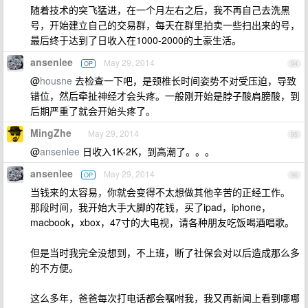
随着技术的突飞猛进，在一个月左右之后，我不再自己去洗黑
号，开始建立自己的交易群，每天在群里拍卖一些扫出来的号，
最后终于达到了日收入在1000-2000的土豪生活。
ansenlee
May 29, 2014
OP
94
@
housne
去检查一下吧，是颈椎长时间姿势不对受压迫，导致
错位，然后牵扯神经才会头疼。一般刚开始是脖子酸肩膀酸，到
后期严重了就会开始头疼了。
MingZhe
May 29, 2014
95
@
ansenlee
日收入1K-2K，到高潮了。。。
ansenlee
May 29, 2014
OP
96
当钱来的太容易，你就会变得不太想做其他辛苦的正经工作。
那段时间，我开始大手大脚的花钱，买了ipad，iphone，
macbook，xbox，47寸的大电视，请各种朋友吃饭喝酒唱歌。
但是当时我完全没想到，不上班，断了社保会对以后造成那么多
的不方便。
这么多年，爸爸每次打电话都会嘱咐我，我又再新闻上看到哪哪