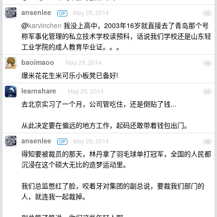
ansenlee
May 29, 2014
OP
45
@
karvinchen
我没上高中，2003年16岁就直接去了青岛那个号
称军事化管理的私立技术学校读预科，话说我们学校还是山东轻
工业学院的成人教育毕业证。。。
baoimaoo
May 29, 2014
46
爆米花花生米可乐小板凳已备好!
learnshare
May 29, 2014
47
去北京实习了一个月，公司管吃住，还是倒贴了钱...
从此决定要在偏远的地方工作，起码还敢带着钱包出门。
ansenlee
May 29, 2014
OP
48
得知要被裁员的那天，林丹拿了羽毛球单打冠军，全国的人民都
沉浸在这个硕大无比的造梦运动里。
我们总监憋红了脸，咬着牙对集团的副总说，要裁我们部门的
人，就连我一起裁掉。