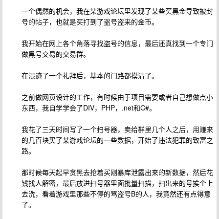
一个偶然的机会，我在某游戏论坛里发现了某些买黑金导致被封
号的帖子，也就是买打到了盗号盗来的金币。
我开始在网上各个角落寻找盗号的信息，最后还真找到一个专门
做黑号交易的交易群。
在混迹了一个礼拜后，基本的门路都摸清了。
之前做网页设计的工作，有时候由于项目需要或者自己想做点小
东西，我自学学会了DIV，PHP，.net和C#。
我花了三天时间写了一个扫号器，卖给群里几个人之后，用赚来
的几百块买了某游戏论坛的一些数据，开始了违法犯罪的致富之
路。
那时候每天起早贪黑去抢着买刚暴库泄露出来的新数据，然后花
钱找人解密，最后放进扫号器里面批量扫描，扫出来的号挨个上
去洗，看着游戏里那些不停的骂盗号B的人，我竟然还有点得意
了。