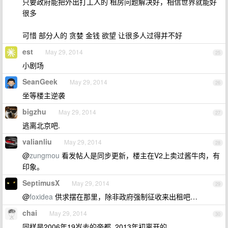
只要政府能把外出打工人的 租房问题解决好，相信世界就能好
很多
可惜 部分人的 贪婪 金钱 欲望 让很多人过得并不好
est
May 29, 2014
25
小剧场
SeanGeek
May 29, 2014
26
坐等楼主逆袭
bigzhu
May 29, 2014
27
逃离北京吧.
valianliu
May 29, 2014
28
@
zungmou
看发帖人是同步更新，楼主在V2上卖过酱牛肉，有
印象。
SeptimusX
May 29, 2014
29
@
foxidea
供求摆在那里，除非政府强制征收来出租吧…
chai
May 29, 2014
30
同样是2006年19岁去的帝都..2013年初离开的。