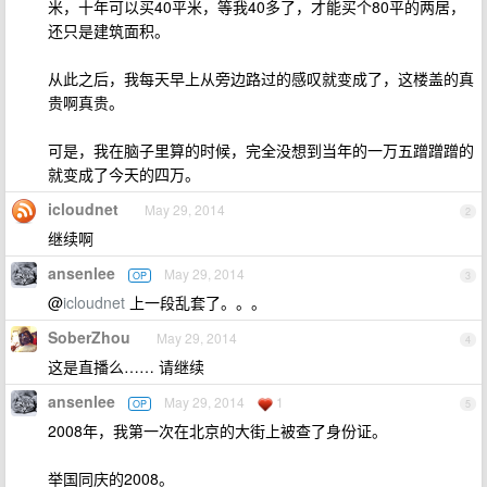
米，十年可以买40平米，等我40多了，才能买个80平的两居，
还只是建筑面积。
从此之后，我每天早上从旁边路过的感叹就变成了，这楼盖的真
贵啊真贵。
可是，我在脑子里算的时候，完全没想到当年的一万五蹭蹭蹭的
就变成了今天的四万。
icloudnet
May 29, 2014
2
继续啊
ansenlee
May 29, 2014
OP
3
@
icloudnet
上一段乱套了。。。
SoberZhou
May 29, 2014
4
这是直播么…… 请继续
ansenlee
May 29, 2014
1
OP
5
2008年，我第一次在北京的大街上被查了身份证。
举国同庆的2008。