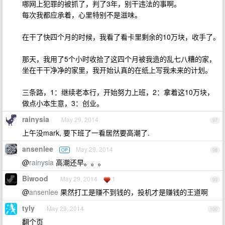
哪网上犯罪的被抓了，判了3年，别干违法的事啊。
每次我都应承着，心里特别不是滋味。
在干了快四个月的时候，我看了看卡里剩余的10万块，收手了。
那天，我用了5个小时收拾了这四个月被我造的乱七八糟的家，
坐在干干净净的家里，我开始认真的在纸上写我未来的计划。
三条路，1：继续老本行，开始努力上班，2：拿着这10万块，
做点小本生意，3：创业。
rainysia
May 29, 2014
97
上午没mark, 要下班了一看居然要高潮了.
ansenlee
May 29, 2014
OP
98
@
rainysia
高潮还早。。。
Biwood
May 29, 2014
1
99
@
ansenlee
果然打工是赚不到钱的，投机才是赚钱的王道啊
tyly
May 29, 2014
100
翻个页