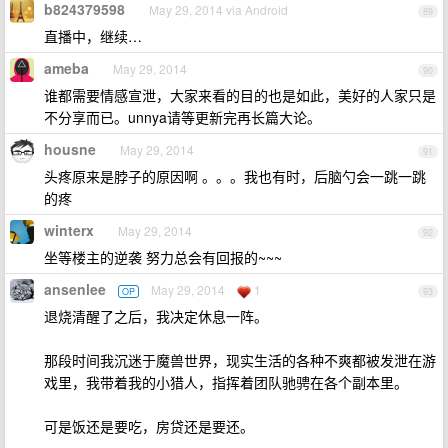
b824379598
May 29, 2014 via Android
89
直播中，继续…
ameba
May 29, 2014
90
谁都需要情感宣泄，大家来看的目的也是如此，美好的人家只是
不分享而已。unnya请等更新完再长篇大论。
housne
May 29, 2014
91
头疼原来是脖子的原因啊 。。。我也有时，后脑勺会一跳一跳
的疼
winterx
May 29, 2014
92
坐等楼主的逆袭 努力总会有回报的~~~
ansenlee
May 29, 2014
1
OP
93
退烧清醒了之后，我决定休息一阵。
那段时间我沉迷于魔兽世界，现实生活的各种不爽都被发泄在游
戏里，我带着我的小猎人，指挥着团队驰骋在各个副本里。
可是饭还是要吃，房贷还是要还。