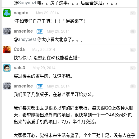
@
Sunyanzi
唉。。房子这事。。。后面全是泪。。。。
nagato
May 29, 2014
50
“不如我们自己干吧！！！” 逆袭来了！
ansenlee
May 29, 2014
OP
51
@
andybest
你太小看大北京了。。。
Coda
May 29, 2014
52
快写快写, 没想到在v2也能看直播~
rails3
May 29, 2014
53
买过楼主的酱牛肉，味道不错。
ansenlee
May 29, 2014
OP
54
我们买了几张桌子，在总监家里开始办公。
我们每天都出去见很多以前的同事老板，每天跟QQ上各种人聊
天，希望能接出点外包的项目，很快拿到一个一个4A公司外包
出来的索爱手机的项目，7万，半个月交活。
大家很开心，觉得未来生活有望了，个个干劲十足，没有人在乎