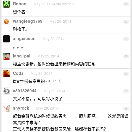
Roboo
May 29, 2014 via Android
62
留个名
wangfeng3769
May 29, 2014
63
别撸了。
xingxiucun
May 29, 2014
64
。。。
lang1pal
May 29, 2014
65
楼主快更新，暂时没看出来标题和内容的联系
Coda
May 29, 2014
66
lz文字挺有意思的~ 哇咔咔
a591826944
May 29, 2014
67
文采不错。。可以写小说了
shyrock
May 29, 2014
68
赶着金融危机的时候贷款买房。。。胆儿肥啊。。。这就是所谓
富贵险中求吗？
正常人思路不是提防着裁员风险，钱都存着不花吗？