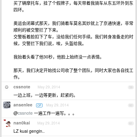
买了辆摩托车，挂了个假牌子，每天带着我骑车从东五环外到东
四环。
奥运会闭幕式那天，我们骑着车莫名其妙就上了京通快速，非常
顺利的被交警拦了下来。
交警板着脸扣下了车，没给我们任何手续。我们转身准备走的时
候，交警拦下我们说，唉，头盔给我。
我抬着头看了他30秒，他脸上始终没一点表情。
那天，我们决定开始找公司收了整个团队，同时大家也各自找工
作。
cssnote
May 29, 2014
59
一边上班，一边等更新，赶紧的。
ansenlee
May 29, 2014
OP
60
@
cssnote
一遍工作一遍写。。。
nan0kai
May 29, 2014
61
LZ kuai gengin..