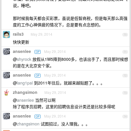
说，睡吧。
那时候我每天都会买彩票，虽说是低智商税，但是每天那么高强
度的工作心神俱疲的情况下，总是要有点念想的。
rails3
May 29, 2014
70
快快更新
ansenlee
May 29, 2014
OP
71
@
shyrock
放假从1W5降到8000多，也该出手了，而且那时候想
的是在大北京安个家。
ansenlee
May 29, 2014
OP
72
@
lang1pal
到2011年往后，就越来越贴题了。。。
zhangsimon
May 29, 2014
73
@
ansenlee
当然可以啊
除了程序员招聘，这里的招聘信息设计类还是比较多得呢
ansenlee
May 29, 2014
OP
74
@
zhangsimon
试图招过，没人理我。。。