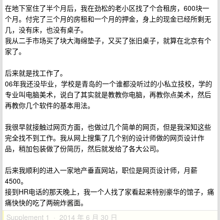
在地下室住了半个月后，我在劲松的老小区找了个合租房，600块一
个月。付完了三个月的房租和一个月的押金，身上的现金已经所剩无
几，没有床，也没有桌子。
我从二手市场买了块大海绵垫子，又买了张旧桌子，就算在北京有个
家了。
后来就是找工作了。
06年我还没毕业，学校是青岛的一个谁都没听过的小私立技校，学的
专业叫电脑美术，说白了其实就是教教你电脑，再教你点美术，然后
再教你几个软件的基本用法。
我很早就接触过网页方面，也做过几个简单的网页，但是我深知这些
完全找不到工作。我从网上搜集了几个别的设计师做的网页设计作
品，稍加包装做了份简历，然后就发给了各大公司。
后来我顺利的进入一家地产垂直网站，职位是网页设计师，月薪
4500。
接到HR电话的那天晚上，我一个人找了家看起来特别豪华的馆子，痛
痛快快的吃了两碗炸酱面。
Supplement 1 · 2014 年 6 月 30 日