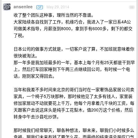
ansenlee
May 29, 2014
OP
69
收了整个团队这种事，理所当然的不靠谱。
大家陆续各自找到了工作，机缘巧合，我进入了一家日系4A公
司做美术指导，月薪涨到8000，拿到手有6000多，剩下的都交
了税。
日本公司的做事方式就是，一切客户说了算，不加班就意味着你
很快被淘汰。
那一年多是我加班最多的一年，基本上每个月有25天都是干到早
上，然后打车回家睡到下午两三点继续回公司，有时候一个电
话，刚到家又得回去。
当年和我差不多时间来北京的哥们当时在一家奢饰品家居公司卖
家具，一个椅子5万块那种，那时候他见了太多有钱人，家里装
修加家居动不动就要花上千万，他每个月拿着几千块的工资，每
天跟客户去说这床头是纯手工花梨木，值200万这个价格，然后
转身中午去沙县吃炒饼。
那时候我们经常聊天，聊各种想法，聊未来，聊我们小时候多么
幸福，聊我们未来有钱了要怎么花。而最终的结束语总是叹口气