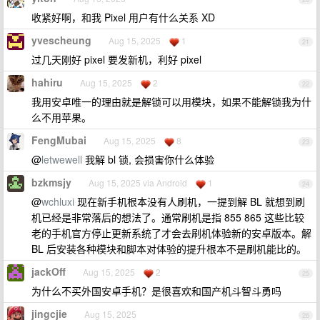
收紧好啊，和我 Pixel 用户有什么关系 XD
yvescheung
Aug 15, 2025
1
21
过几天刚好 pixel 要发新机，利好 pixel
hahiru
Aug 15, 2025
2
22
我用安卓唯一的理由就是解锁可以用模块，如果不能解锁我为什
么不用苹果。
FengMubai
Aug 15, 2025
8
23
@
letwewell
我解 bl 锁, 会损害你什么体验
bzkmsjy
Aug 15, 2025 via Android
1
24
@
wchluxi
现在新手机根本没有人刷机，一提到解 BL 就想到刷
机已经是非常落后的想法了。通常刷机是指 855 865 这些比较
老的手机官方停止更新系统了才会去刷机体验新的安卓版本。解
BL 后安装各种模块和脚本对体验的提升根本不是刷机能比的。
jackOff
Aug 15, 2025
2
25
为什么不买外国安卓手机？是很喜欢和国产机斗智斗勇吗
jingcjie
Aug 15, 2025
26