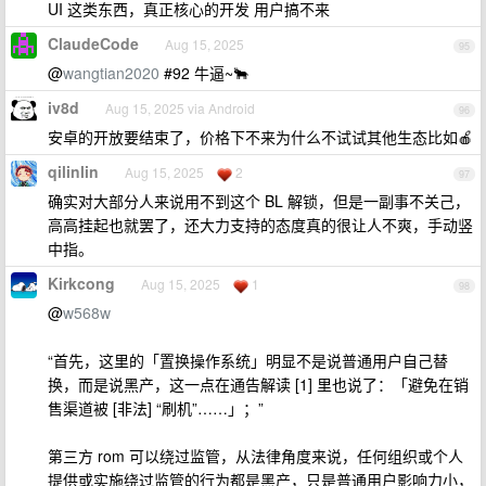
UI 这类东西，真正核心的开发 用户搞不来
ClaudeCode
Aug 15, 2025
95
@
wangtian2020
#92 牛逼~🐂
iv8d
Aug 15, 2025 via Android
96
安卓的开放要结束了，价格下不来为什么不试试其他生态比如🍎
qilinlin
Aug 15, 2025
2
97
确实对大部分人来说用不到这个 BL 解锁，但是一副事不关己，
高高挂起也就罢了，还大力支持的态度真的很让人不爽，手动竖
中指。
Kirkcong
Aug 15, 2025
1
98
@
w568w
“首先，这里的「置换操作系统」明显不是说普通用户自己替
换，而是说黑产，这一点在通告解读 [1] 里也说了：「避免在销
售渠道被 [非法] “刷机”……」；”
第三方 rom 可以绕过监管，从法律角度来说，任何组织或个人
提供或实施绕过监管的行为都是黑产，只是普通用户影响力小，