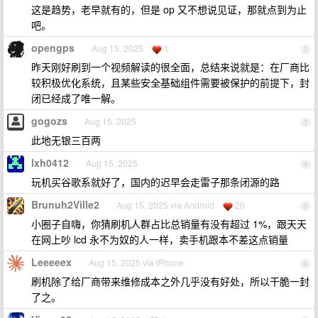
这是趋势，老早就有的，但是 op 又不想说见证，那就点到为止
吧。
opengps
Aug 15, 2025
1
2
昨天刚好刷到一个视频解读的很全面，总结来说就是：在厂商比
较积极优化系统，且某些安全基础组件需要被保护的前提下，封
闭已经成了唯一解。
gogozs
Aug 15, 2025
3
此地无银三百两
lxh0412
Aug 15, 2025
4
玩机买谷歌系就好了，国内的迟早会走雷子那条闭源的路
Brunuh2Ville2
Aug 15, 2025 via Android
20
5
小圈子自嗨，你猜刷机人群占比总销量有没有超过 1%，跟天天
在网上吵 lcd 永不为奴的人一样，卖手机跟本不差这点销量
Leeeeex
Aug 15, 2025 via iPhone
6
刷机除了给厂商带来维修成本之外几乎没有好处，所以干脆一封
了之。