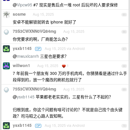
@
Vipcw95
#7 现实是售后点一堆 root 后玩坏的人要求保修
sosme
Aug 15, 2025
65
安卓不能解锁就转去 iphone 就好了
75S3CWXNN0VQ84mg
Aug 15, 2025
66
你党要求的啊，厂商能怎么办？
ysxb1145
Aug 15, 2025 via Android
OP
67
@
mwuxlcanrh
三星也是要求？
willwon1
Aug 15, 2025
1
68
7 年前我一个朋友有 300 万的手机肉鸡，你猜猜看是通过什么手
段得到的，放一个魔改的刷机包就行了
75S3CWXNN0VQ84mg
Aug 15, 2025
69
@
ysxb1145
苹果都老老实实的，三星有什么了不起的？
归根到底，你这个问题有啥可讨论的？不就是自己找个由头键
政？司马昭之心路人皆知啊。
ysxb1145
Aug 15, 2025 via Android
OP
70