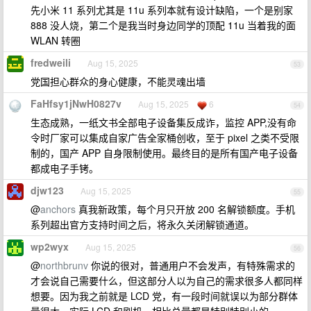
先小米 11 系列尤其是 11u 系列本就有设计缺陷，一个是别家
888 没人烧，第二个是我当时身边同学的顶配 11u 当着我的面
WLAN 转圈
fredweili
Aug 15, 2025
53
党国担心群众的身心健康，不能灵魂出墙
FaHfsy1jNwH0827v
Aug 15, 2025
6
54
生态成熟，一纸文书全部电子设备集反成诈，监控 APP,没有命
令时厂家可以集成自家广告全家桶创收，至于 pixel 之类不受限
制的，国产 APP 自身限制使用。最终目的是所有国产电子设备
都成电子手铐。
djw123
Aug 15, 2025
55
@
anchors
真我新政策，每个月只开放 200 名解锁额度。手机
系列超出官方支持时间之后，将永久关闭解锁通道。
wp2wyx
Aug 15, 2025
56
@
northbrunv
你说的很对，普通用户不会发声，有特殊需求的
才会说自己需要什么，但这部分人以为自己的需求很多人都同样
想要。因为我之前就是 LCD 党，有一段时间就误以为部分群体