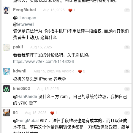
量很大，实际 LCD 和刷机，相比总量都是特别特别小的。
FengMubai
Aug 15, 2025
1
57
@
niurougan
@
letwewell
骗保是违法行为, 你(指手机厂)不用法律手段维权, 而是向其他消
费者头上动刀, 这算什么
psklf
Aug 15, 2025
58
看看我前阵子发的讨论贴吧，关于刷机的。
https://www.v2ex.com/t/1148226
kdwnil
Aug 15, 2025 via Android
2
59
搞机的尽头是 iPhone 养老🐶
kris0502
Aug 15, 2025
60
@
RanKaede
没什么三方 rom ，自己的系统特垃圾，我把自己
的 y700 卖了
94
Aug 15, 2025
1
61
@
FengMubai
#57 ，法律手段维权也是有成本的，而且取证成
本不低。苹果这个体量遇到骗保也都是一刀切改保修政策，简单