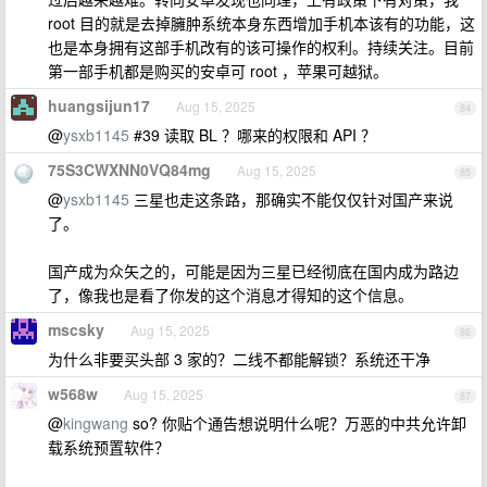
root 目的就是去掉臃肿系统本身东西增加手机本该有的功能，这
也是本身拥有这部手机改有的该可操作的权利。持续关注。目前
第一部手机都是购买的安卓可 root ，苹果可越狱。
huangsijun17
Aug 15, 2025
84
@
ysxb1145
#39 读取 BL ？哪来的权限和 API ？
75S3CWXNN0VQ84mg
Aug 15, 2025
85
@
ysxb1145
三星也走这条路，那确实不能仅仅针对国产来说
了。
国产成为众矢之的，可能是因为三星已经彻底在国内成为路边
了，像我也是看了你发的这个消息才得知的这个信息。
mscsky
Aug 15, 2025
86
为什么非要买头部 3 家的？二线不都能解锁？系统还干净
w568w
Aug 15, 2025
87
@
kingwang
so? 你贴个通告想说明什么呢？万恶的中共允许卸
载系统预置软件？