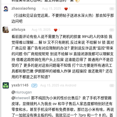
zhaoxiaofeng
Aug 15, 2025
1
50
（引战和见证自觉远离，不要把帖子送进水深火热）那去知乎那
边问吧
alleluya
Aug 15, 2025
1
51
看前面评论有些人说不需要为了刷机的损害 99%的人的体验 我
觉得难以理解.... 解 bl 又不只有刷机 反过来说 不给解 bl 锁 面对
厂商云控 塞广告有对应限制的办法? 更别说反诈这类"监控"带来
的问题 你厂商规规矩矩 别说不给解 bl 直接闭源我都可以理解支
持 借着这趋势骑在用户头上拉屎 这谁能忍得了 普通用户不是忍
受的了 更多的是对这些问题毫不知情 打个比方要是所有通讯工
具都和黎巴嫩 伊朗那样的被植入炸弹 远程操控 谁还敢用? 还在
用的不都是之前不知道?
ysxb1145
Aug 15, 2025 via Android
OP
52
@
niurougan
@
letwewell
那不纯因为小米的性价比售后？卖了手机不想管踢
皮球，显微镜判人为我去 ov 和华子售后人家态度都特别好还有
零食和水，甚至手机没坏都有免费茶歇，那烂怂小米有啥，再说
了一加就没有换主板的吗，我就见过一个 7pro 和一个 8 的，首