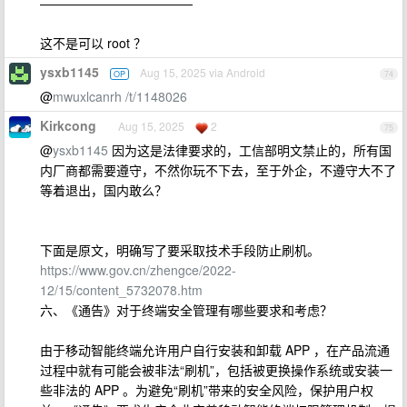
————————————
这不是可以 root ？
ysxb1145
Aug 15, 2025 via Android
OP
74
@
mwuxlcanrh
/t/1148026
Kirkcong
Aug 15, 2025
2
75
@
ysxb1145
因为这是法律要求的，工信部明文禁止的，所有国
内厂商都需要遵守，不然你玩不下去，至于外企，不遵守大不了
等着退出，国内敢么？
下面是原文，明确写了要采取技术手段防止刷机。
https://www.gov.cn/zhengce/2022-
12/15/content_5732078.htm
六、《通告》对于终端安全管理有哪些要求和考虑？
由于移动智能终端允许用户自行安装和卸载 APP ，在产品流通
过程中就有可能会被非法“刷机”，包括被更换操作系统或安装一
些非法的 APP 。为避免“刷机”带来的安全风险，保护用户权