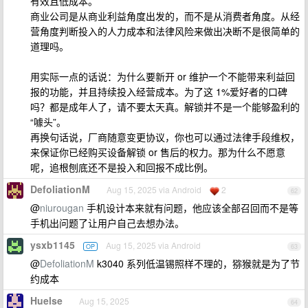
有效且低成本。
商业公司是从商业利益角度出发的，而不是从消费者角度。从经
营角度判断投入的人力成本和法律风险来做出决断不是很简单的
道理吗。
用实际一点的话说：为什么要新开 or 维护一个不能带来利益回
报的功能，并且持续投入经营成本。为了这 1%爱好者的口碑
吗？都是成年人了，请不要太天真。解锁并不是一个能够盈利的
“噱头”。
再换句话说，厂商随意变更协议，你也可以通过法律手段维权，
来保证你已经购买设备解锁 or 售后的权力。那为什么不愿意
呢，追根刨底还不是投入和回报不成比例。
DefoliationM
Aug 15, 2025 via Android
2
62
@
niurougan
手机设计本来就有问题，他应该全部召回而不是等
手机出问题了让用户自己去想办法。
ysxb1145
Aug 15, 2025 via Android
OP
63
@
DefoliationM
k3040 系列低温锡照样不理的，猕猴就是为了节
约成本
Huelse
Aug 15, 2025
64