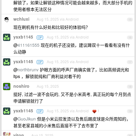
解锁了，如果让解锁这种情况可能会越来越多，而大部分手机的
使用者根本无法区分
wchluxi
Aug 15, 2025 via Android
15
现在刷机有什么好处和比较好的体验吗？
ysxb1145
Aug 15, 2025 via Android
OP
16
@
411161555
现在的机子还没锁，建议蹲双十一看看有没有什
么动静
ysxb1145
Aug 15, 2025 via Android
OP
17
@
northbrunv
护眼方面的呼声厂商确实做了，比如高频调光和
ltps ，解锁就纯和厂商利益对着干的
noshiro
Aug 15, 2025
18
挺好, 过滤一波不会玩的, 又不是小米高考, 真正玩的每个月到点
申请解锁就行了
ysxb1145
Aug 15, 2025 via Android
1
OP
19
@
GuoJikun
但是小米云控发烫以及售后踢皮球是众所周知的，
甚至老家县城的小米售后直接不干了去市里了
yiton
Aug 15, 2025
20