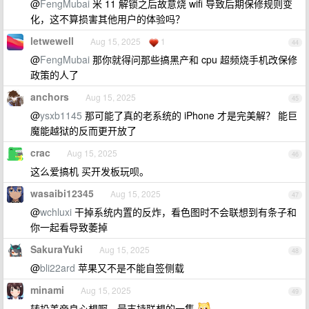
@
FengMubai
米 11 解锁之后故意烧 wifi 导致后期保修规则变
化，这不算损害其他用户的体验吗？
letwewell
Aug 15, 2025
1
44
@
FengMubai
那你就得问那些搞黑产和 cpu 超频烧手机改保修
政策的人了
anchors
Aug 15, 2025
45
@
ysxb1145
那可能了真的老系统的 iPhone 才是完美解？ 能巨
魔能越狱的反而更开放了
crac
Aug 15, 2025
46
这么爱搞机 买开发板玩呗。
wasaibi12345
Aug 15, 2025
47
@
wchluxi
干掉系统内置的反炸，看色图时不会联想到有条子和
你一起看导致萎掉
SakuraYuki
Aug 15, 2025
48
@
bli22ard
苹果又不是不能自签侧载
minami
Aug 15, 2025
49
转投美帝良心想啊，最支持联想的一集