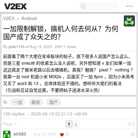
V2EX
Android
›
一加限制解锁，搞机人何去何从？为何
国产成了众矢之的？
By
ysxb1145
at Aug 15, 2025 · 20611 views
前面看了两个大佬在安卓板块的帖子，底下很多人说国产怎么这么，
但是三星 oneui8 的收紧怎么没人说呢，另外想知道 v 友们如果一加
这边真走了猴米老路以后去哪搞机，真我？魅族？ pixel ？ nothing ？
我第一台 root 机是小米 MIX2s ，后面买了一加 8pro ，因为小米高考
又买了 ace3 和 13 ，总体体验还不错的。想听听大佬们的看法
（引战和见证自觉远离，不要把帖子送进水深火热）
一加
解锁
国产
159 replies
•
2025-08-19 22:21:12 +08:00
Page 1
1
of 2
2
sir283
Aug 15, 2025
30
1