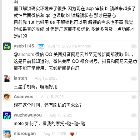
嘛
而且解锁确实环境差了很多 因为现在 app 审核 bl 锁越来越多了
就怕后面微信和 qq 也读取 bl 锁解锁状态 那才是恶心
目前我 13t 也够用 8e 不解锁也可以用 解锁的需求也不高 我觉
得如果真的收缩 bl 但是厂家能不负优化 多给多普及一点功能才
是好的
ysxb1145
Aug 15, 2025 via Android
OP
39
@
anchors
微信 QQ 美团抖音网易云甚至无线新闻都读取 BL ，
这是目前我知道的，微信美团 QQ 都会封号，抖音和网易云是功
能不能正常使用，无线新闻是白屏
lanten
Aug 15, 2025
40
三星手机啊，嘎嘎好用
Asanwos
Aug 15, 2025
41
现在这个时间，还有刷机的需求么？
wuzhewuyou
Aug 15, 2025
42
moto 如何了，看我的摩托~哒~哒~哒
niurougan
Aug 15, 2025
1
43