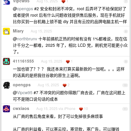
Vipcw95
Aug 15, 2025
1
7
@
opengps
#2 安全和封闭不冲突，root 后弄坏了不给保就好了
或者提供 root 后有什么问题收钱提供售后服务，现在手机就好
比你买到一台机箱上锁不能 diy 并且有云控的品牌电脑主机一样
Miary
Aug 15, 2025
8
@
northbrunv
十年前搞机正热的时候有没有 1%都难说，现在估
计千分之一都难，2025 年了，相比 LCD 党，刷机党可能更小众
了。
411161555
Aug 15, 2025
1
9
一加也锁了？？？ 我还本来打算买最新款的一加呢。。。这样
的话真的是把我往谷歌的原生上逼啊。
opengps
Aug 15, 2025
2
10
@
Vipcw95
#7 不冲突的问题你得跟厂商去说，厂商在这问题上
可不是随口说句话的成本
cwxiaos
Aug 15, 2025 via iPhone
10
11
从厂商的售后角度来看，封了可以免掉很多麻烦事
从厂商的利益看，可以塞云控，塞贷款，塞广告，可以赚钱