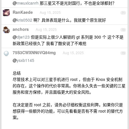
@
mwuxlcanrh
那三星又不是光封国行，不也是全球都封？
RanKaede
Aug 15, 2025
71
@
kris0502
啊？具体表现是什么，我就要个原生就好
anchors
Aug 15, 2025
72
@
djw123
但是实际上很少人解锁的 gt 系列是 300 个 这个不是
新政策已经很久了 我看了酷安说了不难抢
75S3CWXNN0VQ84mg
Aug 15, 2025
73
@
ysxb1145
总结
尽管技术上可以对三星手机进行 root ，但由于 Knox 安全机制
的存在，这个操作的代价非常高。你将永久失去一些关键的三星
服务和官方保修，并且面临更大的安全风险。
在决定是否 root 之前，请务必仔细权衡这些利弊。如果你只是
想获得一些额外的功能，可以先看看是否有不需 root 的替代方
案。