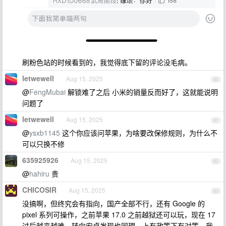
刷粉色站的时候看到的，我觉得底下留的评论没毛病。
letwewell
Aug 15, 2025
80
@
FengMubai
解锁难了之后 小米的销量反而好了，这就能说明
问题了
letwewell
Aug 15, 2025
81
@
ysxb1145
这个你应该问苹果，为啥要改保修规则，为什么不
可以只换不修
635925926
Aug 15, 2025
82
@
hahiru
贵
CHICOSIR
Aug 15, 2025
83
没搞啊，但终究会有指向，国产全部不行，还有 Google 的
pixel 系列可操作，之前苹果 17.0 之前越狱还可以玩，现在 17
过后越来越难。转向安卓发现也同理，上有政策下有对策，我