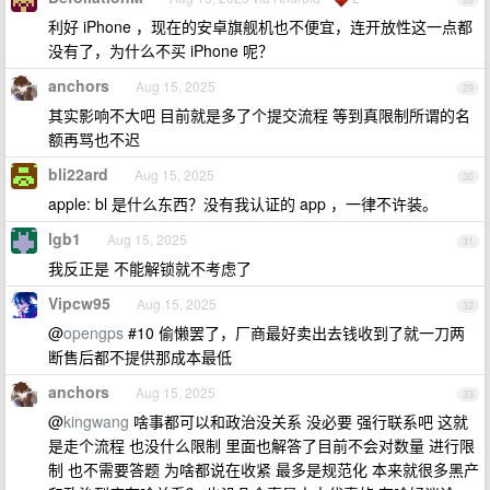
利好 iPhone ，现在的安卓旗舰机也不便宜，连开放性这一点都
没有了，为什么不买 iPhone 呢？
anchors
Aug 15, 2025
29
其实影响不大吧 目前就是多了个提交流程 等到真限制所谓的名
额再骂也不迟
bli22ard
Aug 15, 2025
30
apple: bl 是什么东西？没有我认证的 app ，一律不许装。
lgb1
Aug 15, 2025
31
我反正是 不能解锁就不考虑了
Vipcw95
Aug 15, 2025
32
@
opengps
#10 偷懒罢了，厂商最好卖出去钱收到了就一刀两
断售后都不提供那成本最低
anchors
Aug 15, 2025
33
@
kingwang
啥事都可以和政治没关系 没必要 强行联系吧 这就
是走个流程 也没什么限制 里面也解答了目前不会对数量 进行限
制 也不需要答题 为啥都说在收紧 最多是规范化 本来就很多黑产