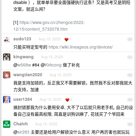
disable ），就单单非要全面强硬执行这条？又是高考又是阴阳
文案，就这么闲？
[1]
https://www.gov.cn/zhengce/2022-
12/15/content_5732078.htm
sudo123
Aug 15, 2025
1
90
只能买特定型号的
https://wiki.lineageos.org/devices/
kingwang
Aug 15, 2025
91
@
w568w
#84 @
Kirkcong
做了补充
wangtian2020
Aug 15, 2025
92
我是支持加锁的，反正我又不需要解锁，既然我不反对那我就大
力支持，加速
user1284
Aug 15, 2025
2
93
搞封锁那我为什么要用安卓, 大不了以后就只用老手机, 自己的设
备自己没有最高权限, 简直是训狗训麻了, 花钱买了个爷回来
Chalvh
Aug 15, 2025
94
@
sir283
主要还是给用户解锁没什么意义 用户再厉害也就玩玩