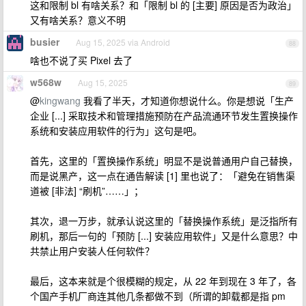
这和限制 bl 有啥关系？和「限制 bl 的 [主要] 原因是否为政治」
又有啥关系？意义不明
busier
Aug 15, 2025 via Android
88
啥也不说了买 Pixel 去了
w568w
Aug 15, 2025
89
@
kingwang
我看了半天，才知道你想说什么。你是想说「生产
企业 [...] 采取技术和管理措施预防在产品流通环节发生置换操作
系统和安装应用软件的行为」这句是吧。
首先，这里的「置换操作系统」明显不是说普通用户自己替换，
而是说黑产，这一点在通告解读 [1] 里也说了：「避免在销售渠
道被 [非法] “刷机”……」；
其次，退一万步，就承认说这里的「替换操作系统」是泛指所有
刷机，那后一句的「预防 [...] 安装应用软件」又是什么意思？中
共禁止用户安装人任何软件？
最后，这本来就是个很模糊的规定，从 22 年到现在 3 年了，各
个国产手机厂商连其他几条都做不到（所谓的卸载都是指 pm