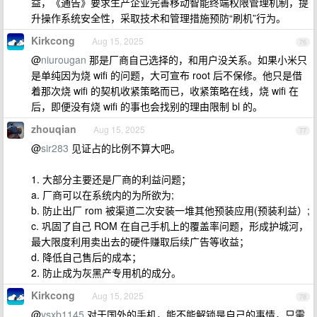
益，《通告》要求生产企业完善移动智能终端权限管理机制，提
升操作系统安全性，采取技术和管理措施预防“刷机”行为。
Kirkcong
Aug 15, 2025
76
@
niurougan
那是厂商自己选择的，和用户没关系。如果小米只
是单纯因为烧 wifi 的问题，大可宣布 root 后不保修。他只是借
着那次烧 wifi 的契机收紧策略而已，收紧策略在线，烧 wifi 在
后，即便没有烧 wifi 的事也会找别的理由限制 bl 的。
zhouqian
Aug 15, 2025
77
@
sir283
见证占的比例不算大吧。
1. 大部分主要还是厂商的利益问题；
a. 厂商可以在系统内的为所欲为;
b. 防止出厂 rom 被渠道二次安装一堆其他预装应用(预装利益）;
c. 巩固了自己 ROM 在自己手机上的覆盖率问题，形成护城河，
最大限度利用卖出去的硬件赚取后续广告等收益；
d. 降低自己售后的成本；
2. 防止成为灰黑产专用机的成分。
Kirkcong
Aug 15, 2025
78
@
ysxb1145
对于国外的手机，能不能解锁是自己的事情，只需