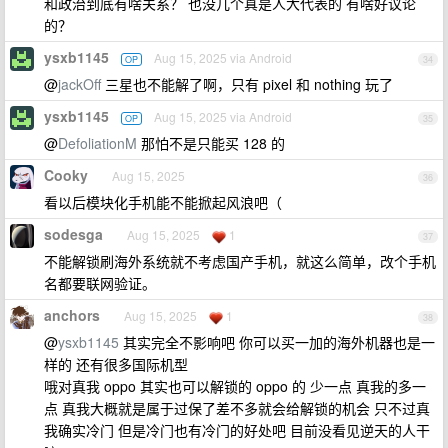
和政治到底有啥关系？ 也没几个真是人大代表的 有啥好议论
的？
ysxb1145
Aug 15, 2025 via Android
OP
34
@
jackOff
三星也不能解了啊，只有 pixel 和 nothing 玩了
ysxb1145
Aug 15, 2025 via Android
OP
35
@
DefoliationM
那怕不是只能买 128 的
Cooky
Aug 15, 2025
36
看以后模块化手机能不能掀起风浪吧（
sodesga
Aug 15, 2025
1
37
不能解锁刷海外系统就不考虑国产手机，就这么简单，改个手机
名都要联网验证。
anchors
Aug 15, 2025
1
38
@
ysxb1145
其实完全不影响吧 你可以买一加的海外机器也是一
样的 还有很多国际机型
哦对真我 oppo 其实也可以解锁的 oppo 的 少一点 真我的多一
点 真我大概就是属于过保了差不多就会给解锁的机会 只不过真
我确实冷门 但是冷门也有冷门的好处吧 目前没看见逆天的人干