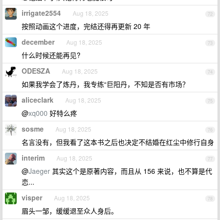
irrigate2554
Aug 18, 2025
72
按照动画这个进度，完结还得再更新 20 年
december
Aug 18, 2025
73
什么时候还能再见?
ODESZA
Aug 18, 2025
74
如果我学会了炼丹，我专练“巨阳丹，不知是否有市场？
aliceclark
Aug 18, 2025
75
@
xq000
好特么疼
sosme
Aug 18, 2025
76
名言没有，但我看了这本书之后也决定不结婚在红尘中修行自身
interim
Aug 18, 2025
77
@
Jaeger
其实这个是原著内容，而且从 156 来说，也不算是代
恋...
visper
Aug 18, 2025
78
眉头一邹，缓缓退至众人身后。