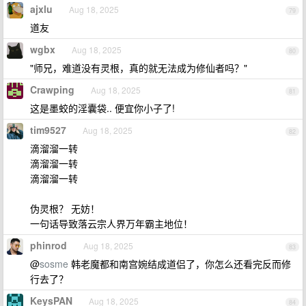
ajxlu
Aug 18, 2025
79
道友
wgbx
Aug 18, 2025
80
"师兄，难道没有灵根，真的就无法成为修仙者吗？"
Crawping
Aug 18, 2025
81
这是墨蛟的淫囊袋.. 便宜你小子了!
tim9527
Aug 18, 2025
82
滴溜溜一转
滴溜溜一转
滴溜溜一转
伪灵根？ 无妨！
一句话导致落云宗人界万年霸主地位！
phinrod
Aug 18, 2025
83
@
sosme
韩老魔都和南宫婉结成道侣了，你怎么还看完反而修
行去了？
KeysPAN
Aug 18, 2025
84