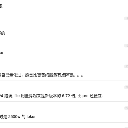
得很
1
够的
1
行
2
是自己量化过，感觉比智普的服务有点降智。。。
2
跑满, lite 用量算起来是新版本的 6.72 倍, 比 pro 还便宜.
2
是 2500w 的 token