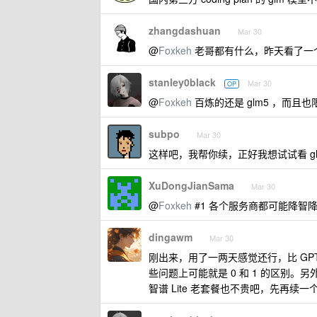
zhangdashuan
Mar 30
@
Foxkeh
老哥都有什么，昨天看了一
stanley0black
Mar 30
OP
@
Foxkeh
百炼的还是 glm5 ，而
subpo
Mar 30
这样吧，我帮你续，正好我想试试看 gl
XuDongJianSama
Mar 30
@
Foxkeh
#1 各个服务商都可能降智
dingawm
Mar 30
刚出来，用了一两天感觉还行，比 GPT
些问题上可能就是 0 和 1 的区别。
智谱 Lite 老套餐也不贵吧，先再续