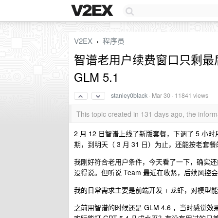
V2EX
程序员
›
智谱老用户续费窗口只剩最后
GLM 5.1
stanley0black
·
Mar 30
· 11841 views
This topic created in 131 days ago, the info
2 月 12 日智谱上线了新版套餐，下调了 5
期，到明天（ 3 月 31 日）为止，还能按老套
我刚好符合老用户条件，今天看了一下，确实还能续。目
没得说。但听说 Team 最近在收紧，后续风
我的日常需求主要是前端开发 + 龙虾，对模型
之前用智谱的时候还是 GLM 4.6 ，当时感觉效