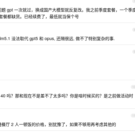
题 gpt 一次就过，换成国产大模型就反复改。我之前季度套餐，一个季
月的套餐都缺货。已经续费了，最低就当保个号
我都有, glm5.1 没法取代 gpt5 和 opus, 还隔很远, 做不了特别复杂的事.
1
月 40 吗？那和现在不是差不了太多吗？你是啥时候买的？是之前做活动时
1
面普通餐厅 2 人一顿饭的价格，别犹豫了，如果不够用再考虑其他的