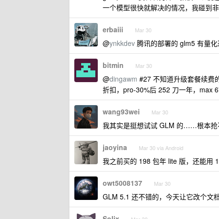
一个模型很快就解决的情况，我碰到非
erbaiii
Mar 30
@
ynkkdev
腾讯的部署的 glm5 有
bitmin
Mar 30
@
dingawm
#27 不知道升级套餐续
折扣，pro-30%后 252 刀一年，max 
wang93wei
Mar 30
我其实是挺想试试 GLM 的……根本
jaoyina
Mar 30 via Android
我之前买的 198 包年 lite 版，还能用 
owt5008137
Mar 30
GLM 5.1 还不错的，今天让它改个文档工
Solix