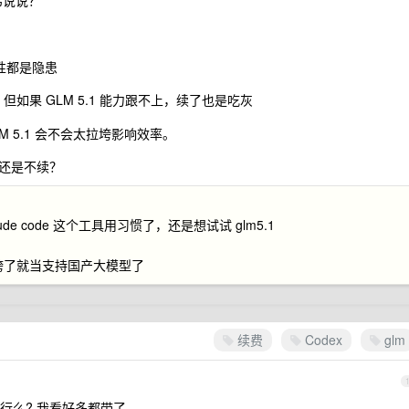
弟说说？
定性都是隐患
如果 GLM 5.1 能力跟不上，续了也是吃灰
GLM 5.1 会不会太拉垮影响效率。
还是不续？
e code 这个工具用习惯了，还是想试试 glm5.1
拉跨了就当支持国产大模型了
续费
Codex
glm
模型不行么? 我看好多都带了