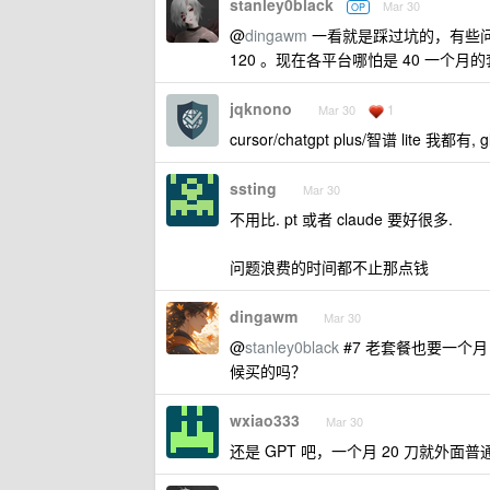
stanley0black
Mar 30
OP
@
dingawm
一看就是踩过坑的，有些问
120 。现在各平台哪怕是 40 一个
jqknono
1
Mar 30
cursor/chatgpt plus/智谱 lite 
ssting
Mar 30
不用比. pt 或者 claude 要好很多.
问题浪费的时间都不止那点钱
dingawm
Mar 30
@
stanley0black
#7 老套餐也要一个
候买的吗？
wxiao333
Mar 30
还是 GPT 吧，一个月 20 刀就外