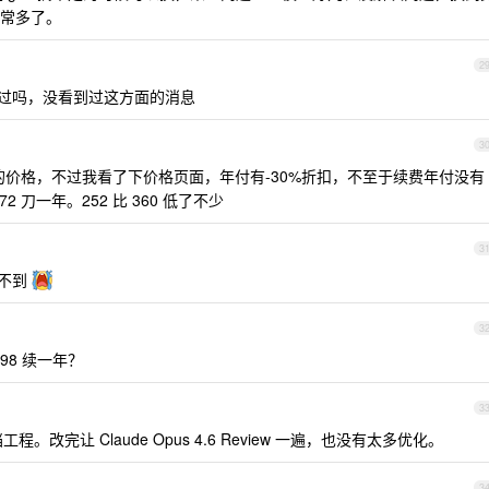
常多了。
2
量化过吗，没看到过这方面的消息
3
费的价格，不过我看了下价格页面，年付有-30%折扣，不至于续费年付没有
672 刀一年。252 比 360 低了不少
3
抢不到
3
198 续一年？
3
程。改完让 Claude Opus 4.6 Review 一遍，也没有太多优化。
3