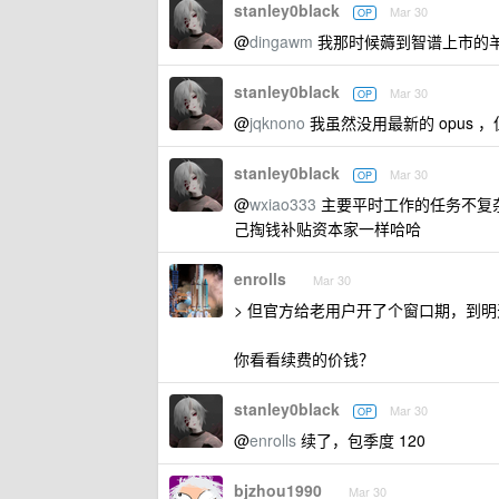
stanley0black
Mar 30
OP
@
dingawm
我那时候薅到智谱上市的羊毛
stanley0black
Mar 30
OP
@
jqknono
我虽然没用最新的 opus ，
stanley0black
Mar 30
OP
@
wxiao333
主要平时工作的任务不复杂，
己掏钱补贴资本家一样哈哈
enrolls
Mar 30
> 但官方给老用户开了个窗口期，到明天
你看看续费的价钱？
stanley0black
Mar 30
OP
@
enrolls
续了，包季度 120
bjzhou1990
Mar 30