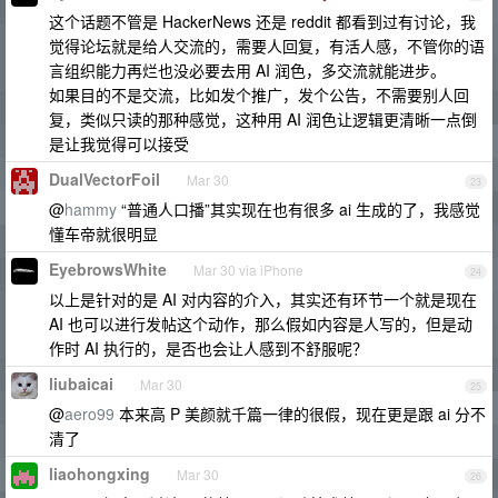
这个话题不管是 HackerNews 还是 reddit 都看到过有讨论，我
觉得论坛就是给人交流的，需要人回复，有活人感，不管你的语
言组织能力再烂也没必要去用 AI 润色，多交流就能进步。
如果目的不是交流，比如发个推广，发个公告，不需要别人回
复，类似只读的那种感觉，这种用 AI 润色让逻辑更清晰一点倒
是让我觉得可以接受
DualVectorFoil
Mar 30
23
@
hammy
“普通人口播”其实现在也有很多 ai 生成的了，我感觉
懂车帝就很明显
EyebrowsWhite
Mar 30 via iPhone
24
以上是针对的是 AI 对内容的介入，其实还有环节一个就是现在
AI 也可以进行发帖这个动作，那么假如内容是人写的，但是动
作时 AI 执行的，是否也会让人感到不舒服呢？
liubaicai
Mar 30
25
@
aero99
本来高 P 美颜就千篇一律的很假，现在更是跟 ai 分不
清了
liaohongxing
Mar 30
26