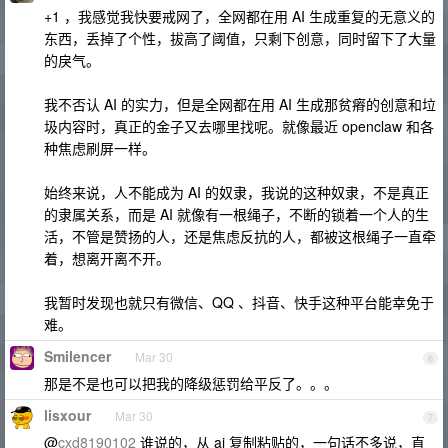
+1 ，我感觉我快要戒网了，全网都在用 AI 生成重复的无意义的
东西，丢掉了个性，拔高了阈值，只剩下创意，同时留下了大量
的戾气。
我不否认 AI 的实力，但是全网都在用 AI 生成那贫瘠的创意和垃
圾内容时，真正的金子又去哪里找呢。就像最近 openclaw 和各
种焦虑刷屏一样。
始终来说，人不能成为 AI 的奴隶，我说的这种奴隶，不是真正
的隶属关系，而是 AI 就像有一根绳子，不断的锁着一个人的生
活，不管是赞扬的人，还是焦虑反抗的人，都被这根绳子一直牵
着，想离开离不开。
我暂时发现也就只有微信、QQ 、抖音、快手这种平台能幸免于
难。
Smilencer
Mar 30
6
那是不是也可以把我的降级惩罚给平反了。。。
lisxour
Mar 30
7
@
cxd8190102
谁说的，从 ai 复制粘贴的，一句话不多说，直