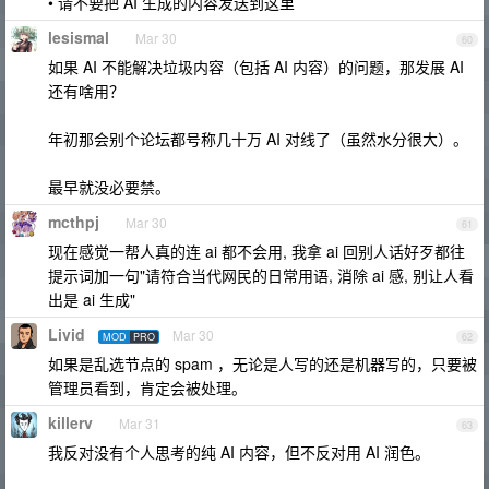
• 请不要把 AI 生成的内容发送到这里
lesismal
Mar 30
60
如果 AI 不能解决垃圾内容（包括 AI 内容）的问题，那发展 AI
还有啥用？
年初那会别个论坛都号称几十万 AI 对线了（虽然水分很大）。
最早就没必要禁。
mcthpj
Mar 30
61
现在感觉一帮人真的连 ai 都不会用, 我拿 ai 回别人话好歹都往
提示词加一句"请符合当代网民的日常用语, 消除 ai 感, 别让人看
出是 ai 生成"
Livid
Mar 30
MOD
PRO
62
如果是乱选节点的 spam ，无论是人写的还是机器写的，只要被
管理员看到，肯定会被处理。
killerv
Mar 31
63
我反对没有个人思考的纯 AI 内容，但不反对用 AI 润色。