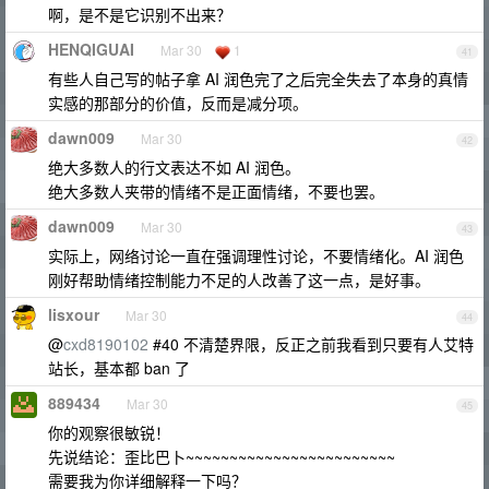
啊，是不是它识别不出来？
HENQIGUAI
Mar 30
1
41
有些人自己写的帖子拿 AI 润色完了之后完全失去了本身的真情
实感的那部分的价值，反而是减分项。
dawn009
Mar 30
42
绝大多数人的行文表达不如 AI 润色。
绝大多数人夹带的情绪不是正面情绪，不要也罢。
dawn009
Mar 30
43
实际上，网络讨论一直在强调理性讨论，不要情绪化。AI 润色
刚好帮助情绪控制能力不足的人改善了这一点，是好事。
lisxour
Mar 30
44
@
cxd8190102
#40 不清楚界限，反正之前我看到只要有人艾特
站长，基本都 ban 了
889434
Mar 30
45
你的观察很敏锐！
先说结论：歪比巴卜~~~~~~~~~~~~~~~~~~~~~~~~
需要我为你详细解释一下吗？