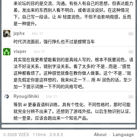
来论坛的目的是交流、沟通。有些人有自己的思想，但表达能力
差，发出来的东西别人看不明白，或者话没说好。在这种情况
下，自己写一段话，让 AI 轻度润色，不但不会影响观感，反而
是一种提升。
jzphx
Mar 31
64
时代洪流面前，强行挣扎也不过是螳臂当车
visper
Mar 31
65
其实现在我更希望能看到的是真纯人写的，根本不既要润色，语
法不好没关系，错别字没关系。看了太多的“不是...而是...”感觉
这种都看烦了。这种感觉就像在教你做人做事。这个“不是...”就
是先假定你是这样想的，我来纠正一下... 用 AI 润色的话，至少
加一下提示词换一下不同的风格写吧。
RyougiShiki
Mar 31
66
等到 ai 更垂直语料训练，具有个性化、不同性格时，那时可能
就完全分辨不出来了。还想到了游戏外挂。以后生物识别认证、
统一登录，应该会跑出来一个知名产品。
© 2026 V2EX · 116ms · 3.9.8.5
About
·
Language