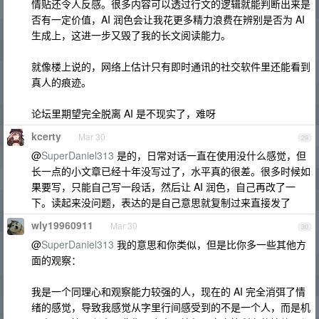
情贴还令人反感。很多内容可以透过行文的逻辑就能判断出来是
否有一定价值，AI 润色会让我花更多精力浪费在辨别是否为 AI
生成上，这进一步又毁了我的长文阅读能力。
就像楼上说的，网络上估计只有即时通讯的社交软件里还能看到
真人的痕迹。
论坛里期望完全脱离 AI 是不现实了，难呀
kcerty
Mar 30
29
@
SuperDaniel313
是的，日常对话一直在使用没什么感觉，但
长一点的小文章已经十年没写过了，水平真的很差。很多时候如
果要写，只能自己写一段话，然后让 AI 润色，自己再改了一
下。读起来没问题，表达的是自己意思就复制过来直接发了
wly19960911
Mar 30
30
@
SuperDaniel313
我的意思和你类似，但是比你多一些其他方
面的观察：
我是一个同理心和观察能力较强的人，现在的 AI 完全消弭了情
绪的感觉，导致我感觉从字里行间感受到的不是一个人，而是机