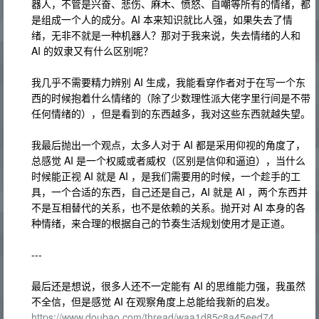
器人，不管是兴奋、悲伤、麻木、愤怒、自嘲等所有的情绪，都
是组成一个人的成分。AI 本来知识就比人强，如果失去了情
绪，无非不就是一种机器人？那对于我来说，失去情绪的人和
AI 的奴隶又有什么区别呢？
我几乎不需要精力辨别 AI 生成，我能看穿作者对于在写一个东
西的时候抱着什么情绪的（除了少数理性派大佬字里行间是不带
任何情绪的），但是看到的东西越多，我对这些东西就越失望。
我最后抛出一个观点，太多人对于 AI 都是采用仰视的角度了，
总感觉 AI 是一个权威或者威权（区别是信仰和逼迫），当什么
时候能正视 AI 就是 AI ，是我们需要用的时候，一个趁手的工
具，一个合适的东西，自己还是自己，AI 就是 AI ，两个东西并
不是互相替代的关系，也不是依赖的关系。抛开对 AI 本身的各
种情绪，来合理的根据自己的节奏生活规划使用才是正道。
---
最后还是想说，很多人还不一定能有 AI 的思维能力强，我虽然
不全信，但是感觉 AI 在观察角度上总能给我新的启发。
https://www.doubao.com/thread/waa1d85c8a45eed74