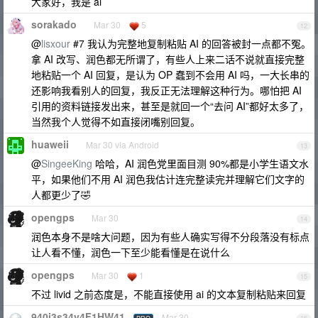
大家好，我是 ai
sorakado
Mar 30
5
12
@
lisxour
#7 我认为完整地复制粘贴 AI 的回答被封一点都不冤。
拿 AI 改写、润色都无所谓了，有些人上来二话不说就直接完整
地粘贴一个 AI 回复，是认为 OP 蠢到不会用 AI 吗，一大长串的
还影响我看别人的回复，我反正无法理解这种行为。哪怕把 AI
引用的资料链接发出来，甚至是就回一个“去问 AI”都好太多了，
当然我个人觉得不如直接闭嘴别回复。
huaweii
Mar 30 via Android
13
@
SingeeKing
哈哈，AI 润色党里面目测 90%都是小学生语文水
平，如果他们不用 AI 润色我估计连完整读完并理解它们文字的
人都更少了🤣
opengps
Mar 30
14
润色本身不是啥大问题，因为有些人确实写得不分段落没有标点
让人看不懂，润色一下至少能看懂是在说什么
opengps
Mar 30
1
15
不过 livid 之前态度是，不能直接使用 ai 的文本复制粘贴来回复
940i3s34v4F1HW41
Mar 30