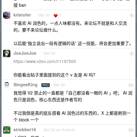
接 ban
kristofer
Mar 30
3
8
不喜欢 AI 润色的，一点人味都没有。来论坛不就是和人交流
的，要不来论坛做什么。
以后能“独立说出一段有逻辑的话” 这一技能，将会更加重要了。
JoeJoeJoe
Mar 30
9
https://www.v2ex.com/t/1197500
你能看出帖子里面提到的这个 v 友是 AI 吗?
SingeeKing
Mar 30
PRO
10
我觉得 V2 禁止的一直都是「自己都没看一眼的 AI 」吧； AI 润
色只是润色，核心东西还是作者写的
不过我倒是真的挺反感看 AI 润色过的东西的，X 上都是刷到一
个 block 一个
strobber16
Mar 30 via Android
11