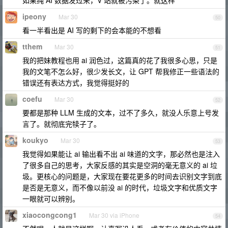
如果纯 AI 数据发过来，V 站就被污染了。就这样
ipeony
Mar 30
50
看一半看出是 AI 写的剩下的会本能的不想看
tthem
Mar 30
51
我的把妹教程也用 ai 润色过，这篇真的花了我很多心思，只是
我的文笔不怎么好，很少发长文，让 GPT 帮我修正一些语法的
错误还有表达方式，我觉得挺好的
coefu
Mar 30
52
要都是那种 LLM 生成的文本，过不了多久，就没人乐意上号发
言了。就彻底完犊子了。
koukyo
Mar 30
53
我觉得如果能让 ai 输出看不出 ai 味道的文字，那必然也是注入
了很多自己的思考，大家反感的其实是空洞的毫无意义的 ai 垃
圾。更核心的问题是，大家现在要花更多的时间去识别文字到底
是否是无意义，而不像以前没 ai 的时代，垃圾文字和优质文字
一眼就可以辨别。
xiaocongcong1
Mar 30 via iPhone
54