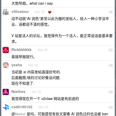
大势所趋，what can i say
villivateur
Mar 30
3
36
动不动就“AI 润色”甚至以此为傲的发帖人，给人一种小学没毕
业、话都说不清的感觉。
V 站是活人的论坛，我觉得作为一个活人，能正常说话是基本要
求。
Rickkkkkkk
Mar 30
37
直接举报就行。
yesha
Mar 30
38
当初是 ai 内容发帖直接封号的.
后面截图,啥的讨论好像没问题.
现在不知道了.
Nzelites
Mar 30
39
我觉得现在开一个 v2claw 网站是有前途的
cxd8190102
Mar 30
40
@
lisxour
是吗，可我感觉有些文案像 AI 润色过的也没被 ban