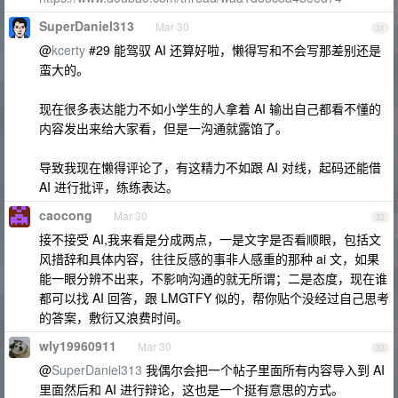
SuperDaniel313
Mar 30
31
@
kcerty
#29 能驾驭 AI 还算好啦，懒得写和不会写那差别还是
蛮大的。
现在很多表达能力不如小学生的人拿着 AI 输出自己都看不懂的
内容发出来给大家看，但是一沟通就露馅了。
导致我现在懒得评论了，有这精力不如跟 AI 对线，起码还能借
AI 进行批评，练练表达。
caocong
Mar 30
32
接不接受 AI,我来看是分成两点，一是文字是否看顺眼，包括文
风措辞和具体内容，往往反感的事非人感重的那种 ai 文，如果
能一眼分辨不出来，不影响沟通的就无所谓；二是态度，现在谁
都可以找 AI 回答，跟 LMGTFY 似的，帮你贴个没经过自己思考
的答案，敷衍又浪费时间。
wly19960911
Mar 30
33
@
SuperDaniel313
我偶尔会把一个帖子里面所有内容导入到 AI
里面然后和 AI 进行辩论，这也是一个挺有意思的方式。