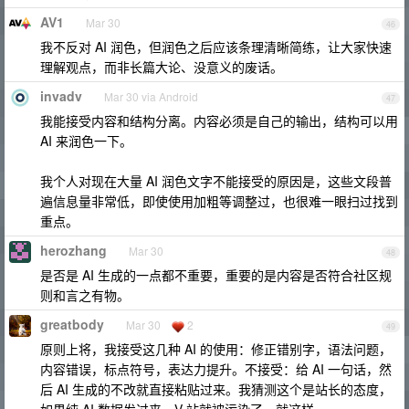
AV1
Mar 30
46
我不反对 AI 润色，但润色之后应该条理清晰简练，让大家快速
理解观点，而非长篇大论、没意义的废话。
invadv
Mar 30 via Android
47
我能接受内容和结构分离。内容必须是自己的输出，结构可以用
AI 来润色一下。
我个人对现在大量 AI 润色文字不能接受的原因是，这些文段普
遍信息量非常低，即使使用加粗等调整过，也很难一眼扫过找到
重点。
herozhang
Mar 30
48
是否是 AI 生成的一点都不重要，重要的是内容是否符合社区规
则和言之有物。
greatbody
Mar 30
2
49
原则上将，我接受这几种 AI 的使用：修正错别字，语法问题，
内容错误，标点符号，表达力提升。不接受：给 AI 一句话，然
后 AI 生成的不改就直接粘贴过来。我猜测这个是站长的态度，