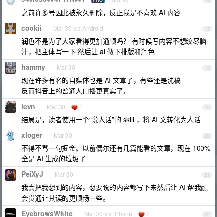
PRO
16
之前许多号因此被永久删除，反正我是不喜欢 AI 内容
cookii
Mar 30 via Android
17
润色不是为了大家看得更加通顺吗？ 有时候写内容不想绞尽脑
汁，把主体写一下 然后让 ai 做下排版和润色
hammy
Mar 30
18
现在许多有名的自媒体也是 AI 文章了，有些还是洗稿
反而抖音上的普通人口播更真实了。
levn
Mar 30
1
19
结局是，读者使用一个“说人话”的 skill ，将 AI 文转化为人话
xloger
Mar 30
20
不得不骂一句掘金。以前偶尔还有几篇能看的文章，现在 100%
全是 AI 生成的垃圾了
PeiXyJ
Mar 30
21
我会把我想到的内容，想要说的内容都写下来然后让 AI 帮我融
会贯通让其读的更顺畅一些。
EyebrowsWhite
Mar 30 via iPhone
2
22