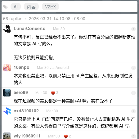
AI
内容
V2EX
66 replies
•
2026-03-31 14:10:08 +08:00
LunarConcerto
Mar 30
1
有何不可，反正已经看不出来了。你现在有百分百的把握断定谁
的文章是 AI 写的么。
无法反抗则只能拥抱。
106npo
Mar 30 via Android
2
本来也没禁止吧，以前只禁止用 ai 产生回复，从来没限制过发
帖人
aero99
Mar 30
3
3
现在短视频的美女都是一种美颜+AI 味，实在受不了
cxd8190102
Mar 30
4
它只是禁止 AI 自动回复而已吧，没有禁止人去复制粘贴 AI 生产
的文案。有些人懒得自己写介绍就是这样的，统统都用 AI 写。
wly19960911
Mar 30
2
5