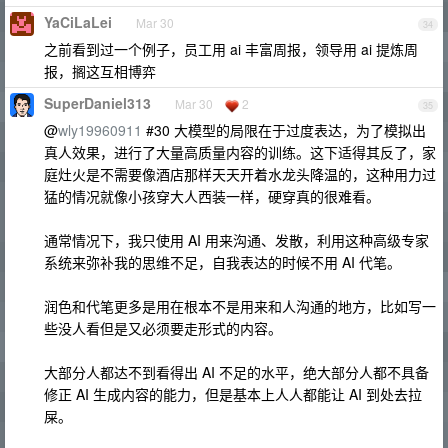
YaCiLaLei
Mar 30
34
之前看到过一个例子，员工用 ai 丰富周报，领导用 ai 提炼周
报，搁这互相博弈
SuperDaniel313
Mar 30
2
35
@
wly19960911
#30 大模型的局限在于过度表达，为了模拟出
真人效果，进行了大量高质量内容的训练。这下适得其反了，家
庭灶火是不需要像酒店那样天天开着水龙头降温的，这种用力过
猛的情况就像小孩穿大人西装一样，硬穿真的很难看。
通常情况下，我只使用 AI 用来沟通、发散，利用这种高级专家
系统来弥补我的思维不足，自我表达的时候不用 AI 代笔。
润色和代笔更多是用在根本不是用来和人沟通的地方，比如写一
些没人看但是又必须要走形式的内容。
大部分人都达不到看得出 AI 不足的水平，绝大部分人都不具备
修正 AI 生成内容的能力，但是基本上人人都能让 AI 到处去拉
屎。