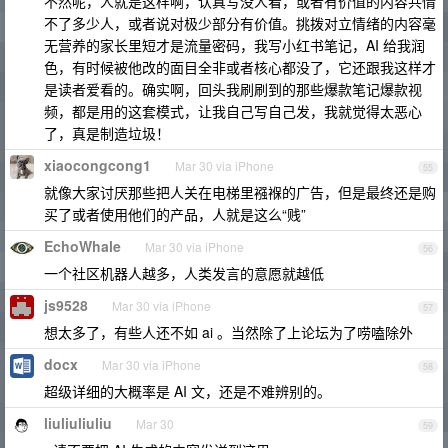
不然呢，人就是这样啊，认真写没人看，或者有价值的内容共情
不了多少人，或者说对极少部分有价值。挑拨对立情绪的内容毫
无营养的家长里短才是流量密码，我写小红书笔记，AI 给我润
色，有时候被他改的面目全非或者核心都没了，它还跟我这样才
是读者爱看的。确实啊，回头我刷刷到的那些爆款笔记爆款视
频，都是用的这套模式，让我自己写自己发，我就觉得太恶心
了，真是制造垃圾！
xiaocongcong1
Mar 30 via iPhone
55
就像大家讨厌那些把人关在电梯里襁褓的广告，但是最终还是购
买了或者使用他们的产品，人就是这么“贱”
EchoWhale
Mar 30 via iPhone
56
一个社区机器人越多，人类发言的意愿就越低
js9528
Mar 30 via iPhone
57
想太多了，有些人还不如 ai 。当然除了上论坛为了唠嗑除外
docx
Mar 30 via iPhone
58
超级详细的大概率是 AI 文，还是不难辨别的。
liuliuliuliu
Mar 30
59