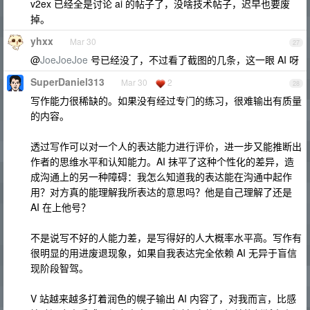
v2ex 已经全是讨论 ai 的帖子了，没啥技术帖子，迟早也要废
掉。
yhxx
Mar 30
27
@
JoeJoeJoe
号已经没了，不过看了截图的几条，这一眼 AI 呀
SuperDaniel313
Mar 30
2
28
写作能力很稀缺的。如果没有经过专门的练习，很难输出有质量
的内容。
透过写作可以对一个人的表达能力进行评价，进一步又能推断出
作者的思维水平和认知能力。AI 抹平了这种个性化的差异，造
成沟通上的另一种障碍：我怎么知道我的表达能在沟通中起作
用？对方真的能理解我所表达的意思吗？他是自己理解了还是
AI 在上他号？
不是说写不好的人能力差，是写得好的人大概率水平高。写作有
很明显的用进废退现象，如果自我表达完全依赖 AI 无异于盲信
现阶段智驾。
V 站越来越多打着润色的幌子输出 AI 内容了，对我而言，比感