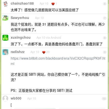
chainzhao188
Apr 10
1
6
太棒了！感觉做几道题我就可以当美国总统了
Sawyerhou
Apr 10
7
我这个挺准的，就是 31 道题目有点多，不过也可以理解，再少
也测不出啥来了。
xuxingchou
Apr 10 via Android
8
测了下，一点都不准，真是愚蠢他妈给愚蠢开门，愚蠢到家了
radishzz
Apr 10
20
9
https://www.bilibili.com/blackboard/era/VxiCX2CRqcqzPK9F.ht
ml
这才是正版 SBTI 网站，你自己模仿做了一个，不是纯纯推广引
流？
PS：正版是指大家都在分享的 SBTI 测试
wb500
Apr 10
10
[