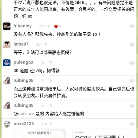
不过话说正版也很无语，不愧是 SB ti 。。。有些问题感觉不是
正常的成年人能问出来，有答案，会思考的。一堆恋爱相关的问
题，纯 sx
hihanley
Apr 10
4
25
没有人吗？那我先来，抄袭引流的骗子臭 sb ！
imba97
Apr 10
26
等等，B 站可以部署静态页吗？
pulengba
Apr 10
27
30 道题 还少啊，懒得答
ruibing08
Apr 10
28
而且这种测试拿到结果后，大家可讨论度比较高。自己做完后也
会转发朋友。社交属性拉满。
ruibing08
Apr 10
29
@
radishzz
是的 内容给人感觉怪怪的
ooxx2123
Apr 10
30