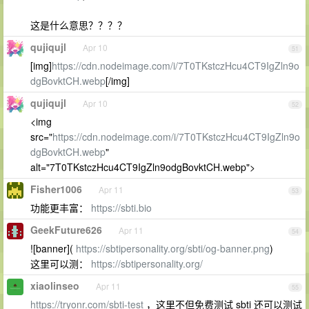
这是什么意思？？？？
qujiqujl
Apr 10
51
[img]
https://cdn.nodeimage.com/i/7T0TKstczHcu4CT9IgZln9o
dgBovktCH.webp
[/img]
qujiqujl
Apr 10
52
<img
src="
https://cdn.nodeimage.com/i/7T0TKstczHcu4CT9IgZln9o
dgBovktCH.webp
"
alt="7T0TKstczHcu4CT9IgZln9odgBovktCH.webp">
Fisher1006
Apr 11
53
功能更丰富：
https://sbti.bio
GeekFuture626
Apr 11
54
![banner](
https://sbtipersonality.org/sbti/og-banner.png
)
这里可以测：
https://sbtipersonality.org/
xiaolinseo
Apr 11
55
https://tryonr.com/sbti-test
，这里不但免费测试 sbti 还可以测试