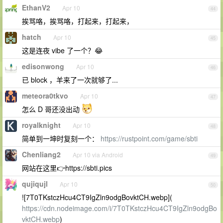
EthanV2
Apr 10
44
挨骂咯，挨骂咯，打起来，打起来，
hatch
Apr 10
45
这是连夜 vibe 了一个？😂
edisonwong
Apr 10
46
已 block ，羊来了一次就够了...
meteora0tkvo
Apr 10
47
怎么 D 哥还没出动
royalknight
Apr 10
48
简单到一坤时复刻一个：
https://rustpoint.com/game/sbti
Chenliang2
Apr 10 via Android
49
网站在这里👉https://sbti.pics
qujiqujl
Apr 10
50
![7T0TKstczHcu4CT9IgZln9odgBovktCH.webp](
https://cdn.nodeimage.com/i/7T0TKstczHcu4CT9IgZln9odgBo
vktCH.webp
)