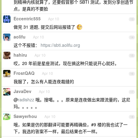
到精神内核就算了，还要假冒那个 SBTI 测试，发到分享创造节
点，是真的不要脸
Eccentric555
Apr 10
13
做完 31 道题, 提交后网站报错了
aolifu
Apr 10
14
这个不报错：
https://sbti.aolifu.org
hahiru
Apr 10
15
哎，20 年前是星座测试，现在搞这种只能说开心就好。
FrostQAQ
Apr 10
16
我服了，怎么有人能连夜裁缝的
JavaDev
Apr 10
17
@
radishzz
哦。搜噶。。。原来是连夜做出来蹭流量的，这尼
玛。。。。。
Sawyerhou
Apr 10
18
哦，如果是仿的那翻译可能要再精确些，#9 楼的我也试了一
下，我选的答案不一样，最后结果也不一样。