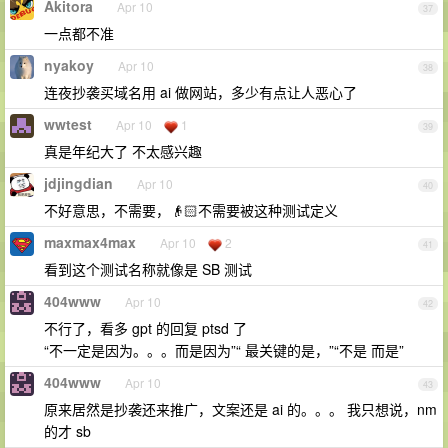
Akitora
Apr 10
37
一点都不准
nyakoy
Apr 10
38
连夜抄袭买域名用 ai 做网站，多少有点让人恶心了
wwtest
Apr 10
1
39
真是年纪大了 不太感兴趣
jdjingdian
Apr 10
40
不好意思，不需要，👴🏻不需要被这种测试定义
maxmax4max
Apr 10
2
41
看到这个测试名称就像是 SB 测试
404www
Apr 10
42
不行了，看多 gpt 的回复 ptsd 了
“不一定是因为。。。而是因为”“ 最关键的是，”“不是 而是”
404www
Apr 10
43
原来居然是抄袭还来推广，文案还是 ai 的。。。 我只想说，nm
的才 sb