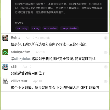
Rehtt
Apr 10 via Android
2
但是好几道题所有选项和我内心想法一点都不沾边
stinkytofux
Apr 10
3
@
stinkytofux
这段对于我的描述完全错误, 简直是瞎测试.
x86
Apr 10
4
只能说营销费用到位了
villivateur
Apr 10
5
这个中文翻译，感觉是刚学会中文的外国人用 GPT 翻译的