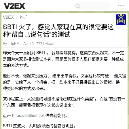
V2EX
推广
›
SBTI 火了，感觉大家现在真的很需要这
种“帮自己说句话”的测试
By
littlePP
at Apr 10 · 7771 views
昨天今天一直刷到 SBTI 。 我越看越觉得，这类东西火起来，不一定
是因为大家多相信测试本身，而是因为很多人现在都挺需要一种低成
本的表达方式。
题目不长，做起来没压力； 结果出来得快，文案也比较有梗； 最关键
的是，它给了人一个机会，把一些本来不好直接说出口的情绪，换一
种更轻松的方式发出来。
某种程度上，大家测的可能不是“我到底是什么类型”， 而是“有没有一
个东西，能替我把我现在这状态说出来”。
点击
https://sbtitest.co/
进去就能测。
SBTI 这波火，共鸣感导致的裂变很明显。