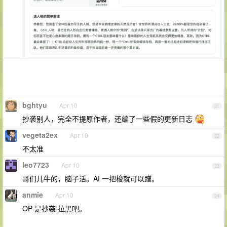
bghtyu
Apr 10
21
抄袭别人，完全不提原作者，还编了一些假的更新日志
vegeta2ex
Apr 10
22
不太准
leo7723
Apr 10
23
哥们儿牛的，脑子活。AI 一把梭就可以蹭。
anmie
Apr 10
24
OP 是抄袭 拉黑吧。