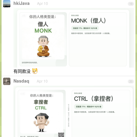
hkiJava
Apr 10
19
有同款没
Nasdaq
Apr 10
20