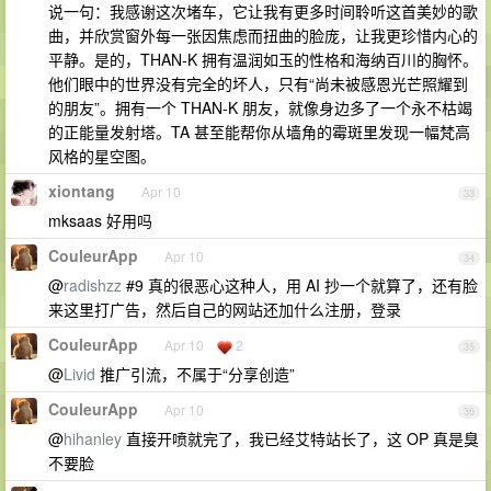
说一句：我感谢这次堵车，它让我有更多时间聆听这首美妙的歌
曲，并欣赏窗外每一张因焦虑而扭曲的脸庞，让我更珍惜内心的
平静。是的，THAN-K 拥有温润如玉的性格和海纳百川的胸怀。
他们眼中的世界没有完全的坏人，只有“尚未被感恩光芒照耀到
的朋友”。拥有一个 THAN-K 朋友，就像身边多了一个永不枯竭
的正能量发射塔。TA 甚至能帮你从墙角的霉斑里发现一幅梵高
风格的星空图。
xiontang
Apr 10
33
mksaas 好用吗
CouleurApp
Apr 10
34
@
radishzz
#9 真的很恶心这种人，用 AI 抄一个就算了，还有脸
来这里打广告，然后自己的网站还加什么注册，登录
CouleurApp
Apr 10
2
35
@
Livid
推广引流，不属于“分享创造”
CouleurApp
Apr 10
36
@
hihanley
直接开喷就完了，我已经艾特站长了，这 OP 真是臭
不要脸