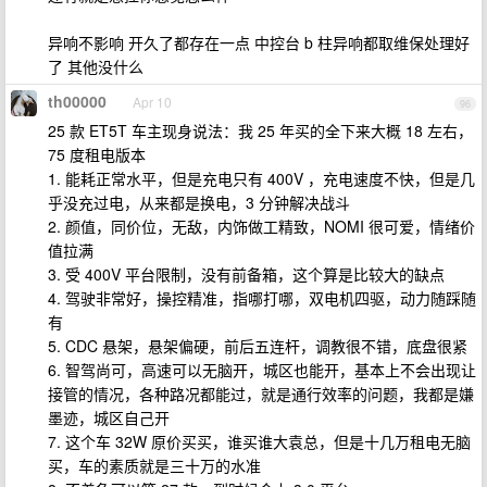
异响不影响 开久了都存在一点 中控台 b 柱异响都取维保处理好
了 其他没什么
th00000
Apr 10
96
25 款 ET5T 车主现身说法：我 25 年买的全下来大概 18 左右，
75 度租电版本
1. 能耗正常水平，但是充电只有 400V ，充电速度不快，但是几
乎没充过电，从来都是换电，3 分钟解决战斗
2. 颜值，同价位，无敌，内饰做工精致，NOMI 很可爱，情绪价
值拉满
3. 受 400V 平台限制，没有前备箱，这个算是比较大的缺点
4. 驾驶非常好，操控精准，指哪打哪，双电机四驱，动力随踩随
有
5. CDC 悬架，悬架偏硬，前后五连杆，调教很不错，底盘很紧
6. 智驾尚可，高速可以无脑开，城区也能开，基本上不会出现让
接管的情况，各种路况都能过，就是通行效率的问题，我都是嫌
墨迹，城区自己开
7. 这个车 32W 原价买买，谁买谁大袁总，但是十几万租电无脑
买，车的素质就是三十万的水准