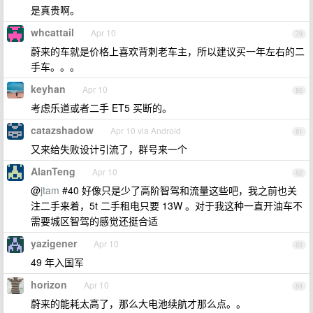
是真贵啊。
whcattail
Apr 10
79
蔚来的车就是价格上喜欢背刺老车主，所以建议买一年左右的二
手车。。。
keyhan
Apr 10
80
考虑乐道或者二手 ET5 买断的。
catazshadow
Apr 10 via Android
81
又来给失败设计引流了，群号来一个
AlanTeng
Apr 10
82
@
jtam
#40 好像只是少了高阶智驾和流量这些吧，我之前也关
注二手来着，5t 二手租电只要 13W 。对于我这种一直开油车不
需要城区智驾的感觉还挺合适
yazigener
Apr 10
83
49 年入国军
horizon
Apr 10
84
蔚来的能耗太高了，那么大电池续航才那么点。。