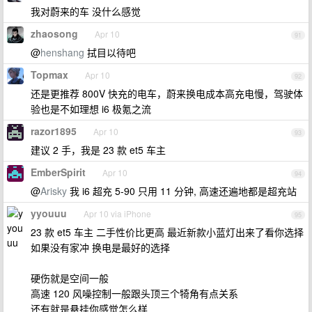
我对蔚来的车 没什么感觉
zhaosong
Apr 10
91
@
henshang
拭目以待吧
Topmax
Apr 10
92
还是更推荐 800V 快充的电车，蔚来换电成本高充电慢，驾驶体
验也是不如理想 i6 极氪之流
razor1895
Apr 10
93
建议 2 手，我是 23 款 et5 车主
EmberSpirit
Apr 10
94
@
Arisky
我 i6 超充 5-90 只用 11 分钟, 高速还遍地都是超充站
yyouuu
Apr 10 via iPhone
95
23 款 et5 车主 二手性价比更高 最近新款小蓝灯出来了看你选择
如果没有家冲 换电是最好的选择
硬伤就是空间一般
高速 120 风噪控制一般跟头顶三个犄角有点关系
还有就是悬挂你感觉怎么样