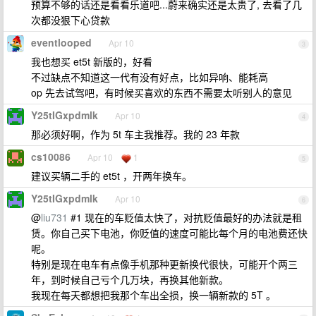
预算不够的话还是看看乐道吧...蔚来确实还是太贵了, 去看了几
次都没狠下心贷款
eventlooped
Apr 10
3
我也想买 et5t 新版的，好看
不过缺点不知道这一代有没有好点，比如异响、能耗高
op 先去试驾吧，有时候买喜欢的东西不需要太听别人的意见
Y25tIGxpdmlk
Apr 10
4
那必须好啊，作为 5t 车主我推荐。我的 23 年款
cs10086
Apr 10
1
5
建议买辆二手的 et5t ，开两年换车。
Y25tIGxpdmlk
Apr 10
6
@
liu731
#1 现在的车贬值太快了，对抗贬值最好的办法就是租
赁。你自己买下电池，你贬值的速度可能比每个月的电池费还快
呢。
特别是现在电车有点像手机那种更新换代很快，可能开个两三
年，到时候自己亏个几万块，再换其他新款。
我现在每天都想把我那个车出全损，换一辆新款的 5T 。