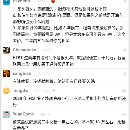
SkyEcho
Apr 10
1
7
1. 想买就买，颜值能打，服务相比其他新能源也不错
2. 和油车比有点逻辑陷阱在里面，但是如果你之前就是开油车，
那的确也没什么问题
3. 如果你开的年限短，比如 3 年换车，租电肯定是划算的，原
因很简单，你买断需要 8w ，但是卖给车商可能只有 4w ，这个
差价，三年内甚至超过你的租金
Chicagoake
Apr 10
8
ET5T 这两年有段时间不是很火嘛，就是很便宜，十几万，我互
联网上几个朋友买了评价都还不错。
sangbiao
Apr 10
9
有钱就买，没钱就眯着，终结所有日经买 X 贴
Tengdw
Apr 10 via iPhone
10
2026 年 et5t 除了外观啥都不行，不过二手租电的准新车价格还
行
YuanCome
Apr 10
11
蔚来最优解是买二手次新一年左右的，基本就 16 万左右，比新
车香多了