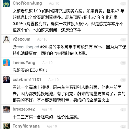
ChoiYoonJung
Apr 10
47
之前看乐道 L90 的时候研究过购买方案，如果真买，租电+7 年
超低息比全款买断划算很多。展车顶配+租电+7 年年化利率
0.99%+购置税兜底，确实一次性投入很少，但是感觉车本身不
值这个价，也怕蔚来倒闭，还是没下手
vZexc0m
Apr 10
48
@
eventlooped
#20 换的电池可用率可能只有 80%，因为为了保
持电池健康度，同样的也会限制充电功率。
TeemoYang
Apr 10
49
我姐买的 EC6 租电
cctvbnm111X1
Apr 10
50
看过一个高速上视频，蔚来车主看到别人跑前面，他也冲前面
去，因为都要抢换电池，有了闪充，蔚来的销量更拉跨了，贵的
都卖的不好，基本都是腰斩销量，卖的好的全是萤火虫
breeze5942
Apr 10
51
十二三万买一台租电的，性价比最高。
TonyMontana
Apr 10
52