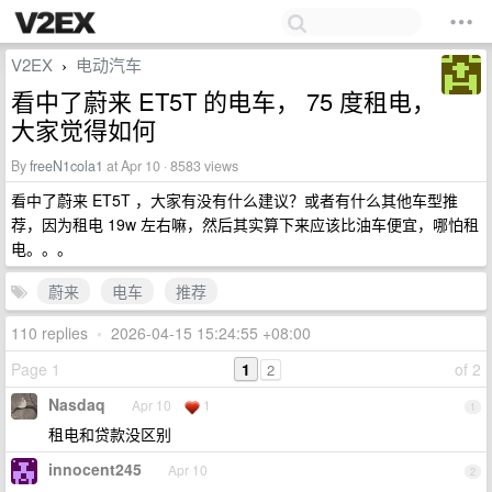
V2EX
电动汽车
›
看中了蔚来 ET5T 的电车， 75 度租电，
大家觉得如何
By
freeN1cola1
at Apr 10 · 8583 views
看中了蔚来 ET5T ，大家有没有什么建议？或者有什么其他车型推
荐，因为租电 19w 左右嘛，然后其实算下来应该比油车便宜，哪怕租
电。。。
蔚来
电车
推荐
110 replies
•
2026-04-15 15:24:55 +08:00
Page 1
1
of 2
2
Nasdaq
Apr 10
1
1
租电和贷款没区别
innocent245
Apr 10
2