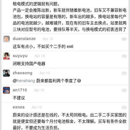
租电模式的逻辑就有问题，
产品一定会推陈出新，新车就伴随着新电池，旧车又不兼容新电
池包，换电站的容量是有限的，新车出的越多，换电站里每代产
品的电池就越少，越难铺开，现在有的旧车主去换点，站里就两
三块对应型号的电池，要排队等半天，与换电模式的初衷违背了
duanxianze
Apr 10
69
这车有点小，不如买个二手的 es6
suyuyu
Apr 10
70
闭眼支持国产电器
zhaosong
Apr 10
71
@
henshang
蔚来都盈利两个季度了😅
an1710
Apr 10
72
不建议
exnes
Apr 10
73
蔚来的设计感还是在线的，不太苟同租电。出二手二手买家图的
就是便宜但还要每个月付电池租金，不太理解。买车有条件全款
最好，不要成为生活负担。