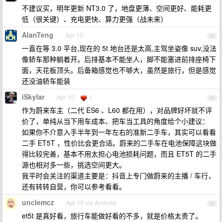
不建议买，明年更新 NT3.0 了，地盘更薄、空间更好、能耗更
低（很关键）、充电更快、算力更强（战未来）
AlanTeng
Apr 10
53
一直在等 3.0 平台,现在的 5t 地台还是太高,主驾坐姿像 suv,没法
像轿车那种躺着开。后排基本不能坐人，脚不能塞进前排座椅下
面，天花板顶头。后备箱感觉也不够大，虽然是旅行，但是感觉
还没油轿车能装
iSkylar
Apr 10
1
54
作为蔚来车主（二代 ES6 、L60 都在用），对品牌好坏就不评
价了，单纯从当下用车成本、把车当工具的角度给个小建议：
如果你不介意入手半年到一年左右的准新二手车，其实可以看看
二手 ET5T ，性价比会更合适。蔚来的二手车在电池保障这块做
得比较完善，基本不用太担心电池损耗问题，而且 ET5T 的二手
源也相对多一些，挑选空间更大。
我平时会关注的渠道主要是：抖音上专门做蔚来的主播 / 车行，
还有转转自营，你可以参考看看。
unclemcz
Apr 10 via Android
55
et5t 是真好看，旅行车能做好看的不多，就是价格太贵了。