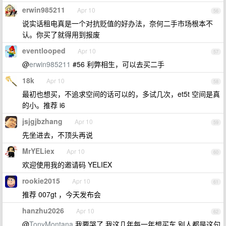
erwin985211
Apr 10
56
说实话租电真是一个对抗贬值的好办法，奈何二手市场根本不
认。你买了就得用到报废
eventlooped
Apr 10
57
@
erwin985211
#56 利弊相生，可以去买二手
18k
Apr 10
58
最初也想买，不追求空间的话可以的，多试几次，et5t 空间是真
的小。推荐 i6
jsjgjbzhang
Apr 10
59
先坐进去，不顶头再说
MrYELiex
Apr 10
60
欢迎使用我的邀请码 YELIEX
rookie2015
Apr 10
61
推荐 007gt ，今天发布会
hanzhu2026
Apr 10
62
@
TonyMontana
我要哭了 我这几年每一年想买车 别人都是这句