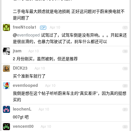
二手电车最大顾虑就是电池损耗 正好这问题对于蔚来换电就不
是问题了
freeN1cola1
Apr 10
OP
17
@
eventlooped
试驾过了，试驾车倒是没有异响。。。开起来还
是很丝滑的，也暴力驾驶试了试，刹车什么都还可以
jtam
Apr 10
18
2 月份刚买，虽然被刺，但还是推荐
DICK23
Apr 10
19
买个准新车就行了
eventlooped
Apr 10
20
我倒是想在这个帖子听听蔚来车主的“真实差评”，因为真的挺想
买的
leochenL
Apr 10
21
007gt 吧
vencent00
Apr 10
22