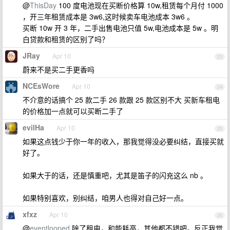
@
ThisDay
100 度电池现在买断价格算 10w,租赁每个月付 1000
，开三年租赁成本是 3w6,这时候卖车电池成本 3w6 。
买断 10w 开 3 年，二手出售电池只值 5w,电池成本是 5w 。明
白贷款和租赁的区别了吗？
JRay
Apr 10
23
蔚来不是买二手更香吗
NCEsWore
Apr 10
24
不介意的话搞个 25 款二手 26 款跟 25 款区别不大 买新车租电
的价格加一点就可以买断二手了
evilHa
Apr 10
25
如果这点钱少于你一年的收入，那我觉得没必要纠结，直接买就
好了。
如果大于的话，还是慎重吧，尤其是笛子的闪充这么 nb 。
如果特别喜欢，别纠结，咱男人也得对自己好一点。
xfxz
Apr 10
26
@
eventlooped
除了租电，和能耗高，其他都不错吧。反正我觉