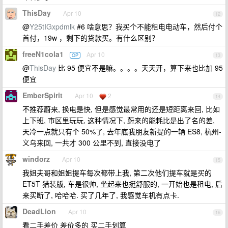
ThisDay
Apr 10
12
@
Y25tIGxpdmlk
#6 啥意思？我买个不能租电电动车，然后付个
首付，19w ，剩下的贷款买。有什么区别？
freeN1cola1
Apr 10
OP
13
@
ThisDay
比 95 便宜不是嘛。。。。天天开，算下来也比加 95
便宜
EmberSpirit
Apr 10
2
14
不推荐蔚来, 换电是快, 但是感觉最常用的还是短距离来回, 比如
上下班, 市区里玩玩, 这种情况下, 蔚来的能耗比是出了名的差,
天冷一点就只有个 50%了, 去年底我朋友新提的一辆 ES8, 杭州-
义乌来回, 一共才 300 公里不到, 直接没电了
windorz
Apr 10
15
我姐夫哥和姐姐提车每次都带上我, 第二次他们提车就是买的
ET5T 猎装版, 车是很帅, 坐起来也挺舒服的, 一开始也是租电, 后
来买断了, 哈哈哈. 买了几年了, 我感觉车机有点卡.
DeadLion
Apr 10
16
看二手差价 差价多的 买二手划算