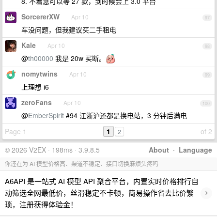
8. 不着急可以等 27 款，到时候会上 3.0 平台
SorcererXW
Apr 10
97
车没问题，但我建议买二手租电
Kale
Apr 10
98
@
th00000
我是 20w 买断。
nomytwins
Apr 10
99
上理想 i6
zeroFans
Apr 10
100
@
EmberSpirit
#94 江浙沪还都是换电站，3 分钟后满电
Page 1
1
of 2
2
© 2026 V2EX · 198ms · 3.9.8.5
About
·
Language
你还在为 AI 模型价格高、渠道不稳定、接口切换麻烦头疼吗
A6API 是一站式 AI 模型 API 聚合平台，内置实时价格排行自
›
动筛选全网最低价，丝滑稳定不卡顿，简易操作省去比价繁
琐，注册获得体验金！