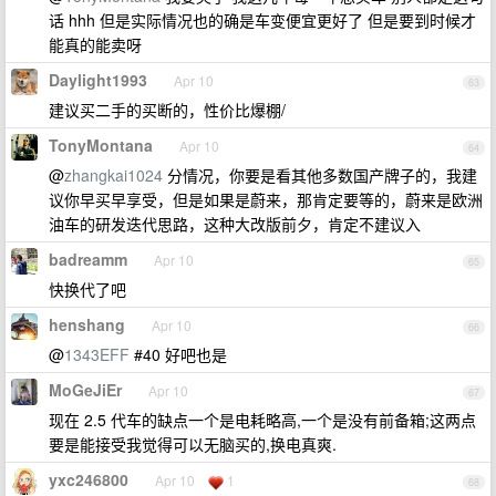
话 hhh 但是实际情况也的确是车变便宜更好了 但是要到时候才
能真的能卖呀
Daylight1993
Apr 10
63
建议买二手的买断的，性价比爆棚/
TonyMontana
Apr 10
64
@
zhangkai1024
分情况，你要是看其他多数国产牌子的，我建
议你早买早享受，但是如果是蔚来，那肯定要等的，蔚来是欧洲
油车的研发迭代思路，这种大改版前夕，肯定不建议入
badreamm
Apr 10
65
快换代了吧
henshang
Apr 10
66
@
1343EFF
#40 好吧也是
MoGeJiEr
Apr 10
67
现在 2.5 代车的缺点一个是电耗略高,一个是没有前备箱;这两点
要是能接受我觉得可以无脑买的,换电真爽.
yxc246800
Apr 10
1
68