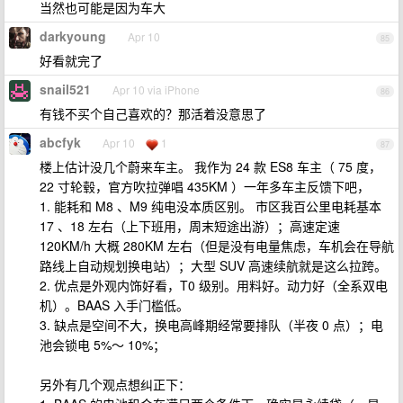
当然也可能是因为车大
darkyoung
Apr 10
85
好看就完了
snail521
Apr 10 via iPhone
86
有钱不买个自己喜欢的？那活着没意思了
abcfyk
Apr 10
1
87
楼上估计没几个蔚来车主。 我作为 24 款 ES8 车主（ 75 度，
22 寸轮毂，官方吹拉弹唱 435KM ）一年多车主反馈下吧，
1. 能耗和 M8 、M9 纯电没本质区别。 市区我百公里电耗基本
17 、18 左右（上下班用，周末短途出游）；高速定速
120KM/h 大概 280KM 左右（但是没有电量焦虑，车机会在导航
路线上自动规划换电站）；大型 SUV 高速续航就是这么拉跨。
2. 优点是外观内饰好看，T0 级别。用料好。动力好（全系双电
机）。BAAS 入手门槛低。
3. 缺点是空间不大，换电高峰期经常要排队（半夜 0 点）；电
池会锁电 5%～ 10%；
另外有几个观点想纠正下：