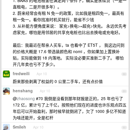
1. BAAS 的电池租金在满足两个条件下，确实是永续贷（一是一
直租电，二是开很多年）。
2. 蔚来经常会有租 N 免一的政策，比如我是租四免一，最高有
租一免一。看你找准时机买就行，能省不少钱
3. 从补能方便角度来说： 家充>换电>=超充>快充。 永远优先考
虑家充，哪怕是用邻居的共享充电桩也比出去换电或充电好。
最后：我最近在帮亲人买车，ta 也看中了 ET5T ， 我这边问到
的价格大概是 17.6 带选装颜色和 nomi ，你如果加上置换补
贴，实际能做到 18 内落地。 实际没必要买准新二手了。 哪怕
开几年卖也亏不了多少。
fredweili
Apr 10
88
蔚来那些剥离了权益的 0 公里二手车，还有点价值
henshang
Apr 10
89
@
zhaosong
#70 我倒是没看到那年财报是正的，25 年也亏了
172 亿，累计亏了上千亿，按照他们现在的进度也许乐观点四五
年后可以开始盈利，那时候早就倒闭了，欠了 1000 多亿不知道
为啥还能开，全是杠杆
Smileh
Apr 10
90