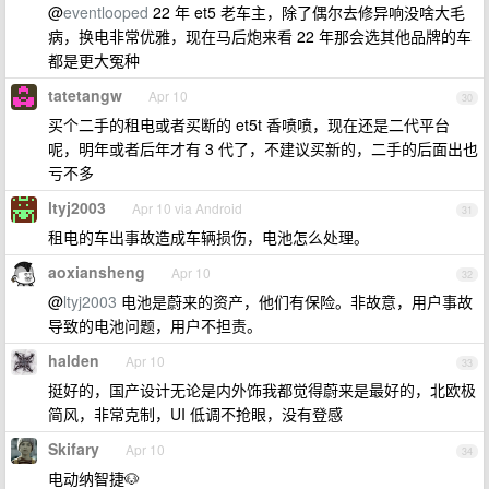
@
eventlooped
22 年 et5 老车主，除了偶尔去修异响没啥大毛
病，换电非常优雅，现在马后炮来看 22 年那会选其他品牌的车
都是更大冤种
tatetangw
Apr 10
30
买个二手的租电或者买断的 et5t 香喷喷，现在还是二代平台
呢，明年或者后年才有 3 代了，不建议买新的，二手的后面出也
亏不多
ltyj2003
Apr 10 via Android
31
租电的车出事故造成车辆损伤，电池怎么处理。
aoxiansheng
Apr 10
32
@
ltyj2003
电池是蔚来的资产，他们有保险。非故意，用户事故
导致的电池问题，用户不担责。
halden
Apr 10
33
挺好的，国产设计无论是内外饰我都觉得蔚来是最好的，北欧极
简风，非常克制，UI 低调不抢眼，没有登感
Skifary
Apr 10
34
电动纳智捷🐶