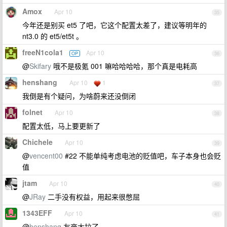
Amox
Apr 10
35
今年还是别买 et5 了吧，它这个配置太差了，建议等明年的
nt3.0 的 et5/et5t 。
freeN1cola1
Apr 10
OP
36
@
Skifary
哦不是极氪 001 嘛哈哈哈哈，那个真是电耗高
henshang
Apr 10
1
37
我倒是有个疑问，为啥蔚来还没倒闭
folnet
Apr 10
38
配置太低，马上要更新了
Chichele
Apr 10
39
@
vencent00
#22 不能单纯考虑电池的贬值吧，车子本身也会贬
值
jtam
Apr 10
40
@
JRay
二手没有权益，用起来很憋屈
1343EFF
Apr 10
41
@
henshang
友商太拉了