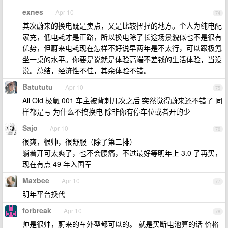
exnes
Apr 10
74
其次蔚来的换电既是卖点，又是比较扭捏的地方。个人为纯电配
家充，低电耗才是正路，所以换电除了长途场景貌似也不是很有
优势，但蔚来电耗现在怎样不好说早两年是不太行，可以跟极氪
坐一桌的水平。你要是说就是体验高端不差钱的生活体验，当没
说。总结，经济性不佳，其余体验不错。
Batututu
Apr 10
75
All Old 极氪 001 车主被背刺几次之后 突然觉得蔚来还不错了 同
样都是亏 为什么不搞换电 除非你有停车位或者开的少
Sajo
Apr 10
76
很爽，很帅，很舒服（除了第二排）
躺着开可太爽了，也不会腰痛，不过最好等明年上 3.0 了再买，
现在有点 49 年入国军
Maxbee
Apr 10
77
明年平台换代
forbreak
Apr 10
78
帅是很帅，蔚来的车外型都可以的。 就是买断电池算的话 价格