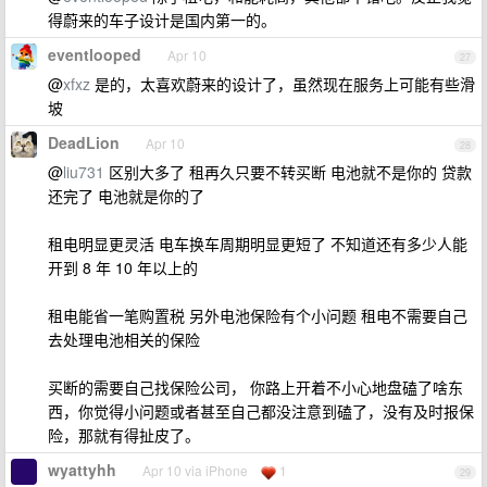
得蔚来的车子设计是国内第一的。
eventlooped
Apr 10
27
@
xfxz
是的，太喜欢蔚来的设计了，虽然现在服务上可能有些滑
坡
DeadLion
Apr 10
28
@
liu731
区别大多了 租再久只要不转买断 电池就不是你的 贷款
还完了 电池就是你的了
租电明显更灵活 电车换车周期明显更短了 不知道还有多少人能
开到 8 年 10 年以上的
租电能省一笔购置税 另外电池保险有个小问题 租电不需要自己
去处理电池相关的保险
买断的需要自己找保险公司， 你路上开着不小心地盘磕了啥东
西，你觉得小问题或者甚至自己都没注意到磕了，没有及时报保
险，那就有得扯皮了。
wyattyhh
Apr 10 via iPhone
1
29