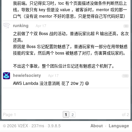
我前端。只记得实习时，toc 有个页面描述没做条件判断然后上
线，导致只有 key 但是没 value ，被客诉时，mentor 叹的那一
口气（没有说 mentor 不好的意思，只是觉得自己写代码好菜）
runking
Apr 17
99
之前做了个双 Boss 战的活动，普通玩家比超 R 输出还高，名次
还高。
原因是 Boss 忘记配置防魅惑了，普通玩家有一部分在用带魅惑
技能的宝宝，然后两个 boss 被魅惑了对打，伤害算成玩家的。
不出这个事故，整个团队估计忘记还有魅惑这个机制了。
hewiefsociety
Apr 17
100
AWS Lambda 没注意消耗 花了 20w 刀 😄
Page 1
1
of 2
2
© 2026 V2EX · 237ms · 3.9.8.5
About
·
Language