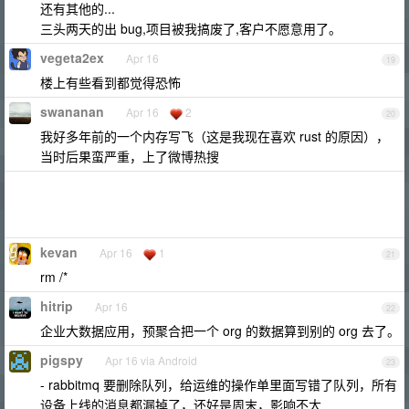
还有其他的...
三头两天的出 bug,项目被我搞废了,客户不愿意用了。
vegeta2ex
Apr 16
19
楼上有些看到都觉得恐怖
swananan
Apr 16
2
20
我好多年前的一个内存写飞（这是我现在喜欢 rust 的原因），
当时后果蛮严重，上了微博热搜
kevan
Apr 16
1
21
rm /*
hitrip
Apr 16
22
企业大数据应用，预聚合把一个 org 的数据算到别的 org 去了。
pigspy
Apr 16 via Android
23
- rabbitmq 要删除队列，给运维的操作单里面写错了队列，所有
设备上线的消息都漏掉了，还好是周末，影响不大