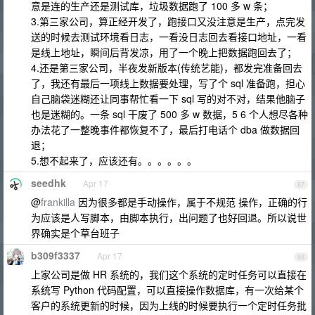
意是连的生产还是测试库，垃圾数据跑了 100 多 w 条；
3.第三家公司，算正经开发了，跑接口又没注意是生产，点完发
送的时候去测试环境看日志，一看没日志回去看接口地址，一看
是线上地址，瞬间后背发凉，用了一个晚上把数据跑回去了；
4.还是第三家公司，半夜发新版本(传统艺能)，都发完准备回去
了，我还有最后一项线上数据要处理，写了个 sql 准备跑，担心
自己脑袋迷糊还让同事帮忙看一下 sql 写的对不对，结果他脑子
也是迷糊的。一条 sql 干废了 500 多 w 数据，5 6 个人想尽各种
办法花了一整晚事件都恢复不了，最后打电话个 dba 做数据回
退；
5.想不起来了，应该还有。。。。。。
seedhk
Apr 17
87
@
frankilla
因为很多都是手动操作，属于不规范 操作，正确的行
为应该是人写脚本，由脚本执行，出问题了也好回退。所以说世
界确实是个草台班子
b309f3337
Apr 17
88
上家公司是做 HR 系统的，我们这个系统的定时任务可以直接在
系统写 Python 代码配置，可以直接操作数据库，有一次给某个
客户的系统更新的时候，因为上线的时候要执行一个定时任务批