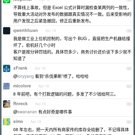
不算线上事故，但是 Excel 公式计算时漏检查某两列的一致性，
导致重大活动对外发布的数据跟真实情况不一致。后来受影响的
用户发现之后紧急撤回，修正后重新发布。
qwerthhusn
Apr 16
59
我是做工业上位机控制的，写出个 BUG ，直接把生产机器给撞
坏了，宕机好几个小时
客户是按分钟罚钱的。具体罚多少，商务讨价还价谈下多少就不
知道了
xFrank
Apr 16
60
@
loryyang
看到“杀伐果断”喷了，哈哈哈
micolore
Apr 16
61
8 年前吧，有个打款逻辑的问题，多发了不少钱给阿三。
Rnreck
Apr 16
62
@
swananan
有点好奇是哪件事
simo
Apr 16
63
08 年左右，把一天内所有商家传的库存全给删了，不记得具体