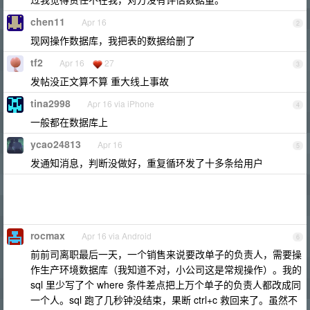
chen11
Apr 16
2
现网操作数据库，我把表的数据给删了
tf2
Apr 16
27
3
发帖没正文算不算 重大线上事故
tina2998
Apr 16 via iPhone
4
一般都在数据库上
ycao24813
Apr 16
5
发通知消息，判断没做好，重复循环发了十多条给用户
rocmax
Apr 16 via Android
6
前前司离职最后一天，一个销售来说要改单子的负责人，需要操
作生产环境数据库（我知道不对，小公司这是常规操作）。我的
sql 里少写了个 where 条件差点把上万个单子的负责人都改成同
一个人。sql 跑了几秒钟没结束，果断 ctrl+c 救回来了。虽然不