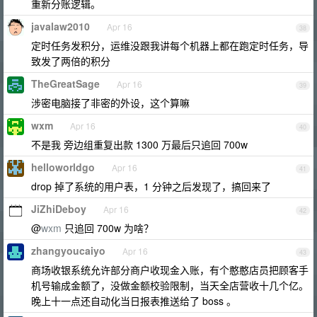
重新分账逻辑。
javalaw2010
Apr 16
38
定时任务发积分，运维没跟我讲每个机器上都在跑定时任务，导
致发了两倍的积分
TheGreatSage
Apr 16
39
涉密电脑接了非密的外设，这个算嘛
wxm
Apr 16
40
不是我 旁边组重复出款 1300 万最后只追回 700w
helloworldgo
Apr 16
41
drop 掉了系统的用户表，1 分钟之后发现了，搞回来了
JiZhiDeboy
Apr 16
42
@
wxm
只追回 700w 为啥？
zhangyoucaiyo
Apr 16
43
商场收银系统允许部分商户收现金入账，有个憨憨店员把顾客手
机号输成金额了，没做金额校验限制，当天全店营收十几个亿。
晚上十一点还自动化当日报表推送给了 boss 。