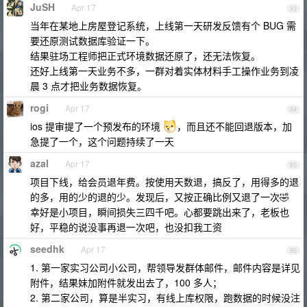
JuSH
Apr 17
83
当年在某地上房屋登记系统，上线第一天研发反馈有个 BUG 需
要还原测试数据库验证一下。
结果驻场工程师把正式环境数据还原了，还无法恢复。
还好上线第一天业务不多，一群对着实体材料手工操作业务到凌
晨 3 点才把业务数据恢复。
rogi
Apr 17
84
ios 提审提了一个预发布的环境
，而且还不能回退版本，加
急提了一个，这个问题持续了一天
azal
Apr 17
85
项目下线，给会员退年费。按使用天数退，搞反了，用得多的退
的多，用的少的退的少。发现后，又按正确比例又退了一次🤣
幸好是小项目，瞬间损失三四千吧。心都要跳出来了，老板也
好，平稳的说没事再退一次吧，也没扣我工资
seedhk
Apr 17
86
1. 第一家实习公司小公司，帮领导发群体邮件，邮件内容是详见
附件，结果妹加附件就发出去了，100 多人；
2. 第二家公司，算是半实习，有线上库权限，跑数据的时候没注