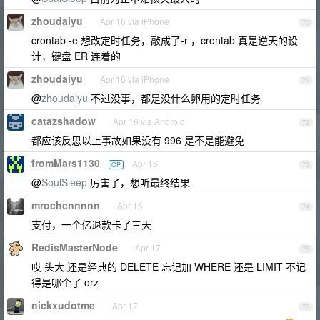
zhoudaiyu
Apr 16 via iPhone
70
crontab -e 想改定时任务，敲成了-r ，crontab 真是逆天的设
计，键盘 ER 连着的
zhoudaiyu
Apr 16 via iPhone
71
@
zhoudaiyu
不过没事，都是没什么卵用的定时任务
catazshadow
Apr 16 via Android
72
都应该反思以上事故如果没有 996 是不是能避免
fromMars1130
Apr 16
OP
73
@
SoulSleep
厉害了，想听最终结果
mrochcnnnnn
Apr 16
74
支付，一个亿退款卡了三天
RedisMasterNode
Apr 17
75
哎 头大 还是经典的 DELETE 忘记加 WHERE 还是 LIMIT 不记
得是哪个了 orz
nickxudotme
Apr 17
76