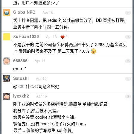
道。用户不知道跑多少了
GlobalNPC
Apr 16
14
线上排查问题，把 redis 的公共前缀给改了，DB 直接被打爆，
业务中断了两小时四十五分钟。
XuHuan1025
Apr 16
2
15
不是我干的 之前公司有个私募两点四十买了 2288 万基金没买
上,发现的时候来不及了 第二天涨了 4.6%
668866
Apr 16
16
rm -rf *
Satoshl
Apr 16
17
@
300
什么公司这么松弛
lyxxxh2
Apr 16
18
刚毕业的时候做的多店铺活动,很简单,单纯付款记录。
我分库了,然后技术又差。
给客户设置 cookie,代表那个店铺。
微信支付,没有 cookie,找了好久的 bug 。
最后... 傻傻的手写原生 sql 修复。