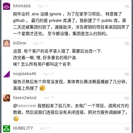
hhhhkkk
Apr 17
94
刚毕业时 .env 没搞 ignore ，为了在家学习项目， 特意推了
github ， 最巧的是 private 库满了，我新建了个 public 库，第
二天还被集团扫到了，通报批评，涉及密钥的项目来来回回弄了
一个星期才还完。 至今都没懂，集团是怎么扫到的。
InDom
Apr 17
95
运营, 有个客户的名字录入错了, 需要后台改一下.
改完看一眼, 嘿, 好多重名的用户诶.
唉? 怎么所有用户都叫这个名字.
nogizaka46
Apr 17
96
服务迁移后有个异常没发现，某体育比赛决赛直播崩了几分钟，
直接上热搜了
listen2wind
Apr 17
97
@
falsemask
我想起来了前几年，去电厂一个项目，调用对方的
数据，然后说我们连接后没有关闭连接，把对方服务调崩掉了。
HUMILITY
Apr 17
98