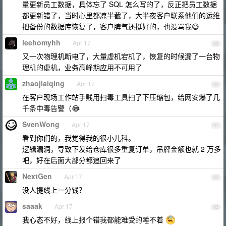
量更新员工数据，具体忘了 SQL 怎么写的了，反正把员工数据
都更新错了，当时心里都凉半截了，大半夜客户联系他们的运维
把备份的数据库恢复了，客户脾气还挺好的，也没骂我😅
leehomyhh
Apr 17
89
又一次物理机断电了，大量虚机宕机了，恢复的时候漏了一台物
理机的虚机，业务高峰期应用不可用了
zhaojiaiqing
Apr 17
90
在客户现场工作站手贱用扫毒工具扫了下压缩包，给网安爆了几
千条中毒告警（😂
SvenWong
Apr 17
91
看到你们的，我觉得我的很小儿科。
逻辑漏洞，导致下发给仓库很多重复订单，吊牌金额也就 2 万多
吧，好在后面大部分都追回来了
NextGen
Apr 17
92
没人提线上一分钱？
saaak
Apr 17
93
我心态不好，线上报个错我都能难受的睡不着