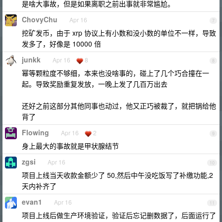
是啥大事故，但是如果离职之前出事就非常尴尬。
ChovyChu
Apr 16
7
挖矿发币，由于 xrp 协议上有小数和没小数的单位不一样，导致
发多了，好像是 10000 倍
junkk
Apr 16
8
8
幂等颗粒度不够细，本来也没啥事的，碰上了几个巧合撞在一
起。导致奖励重复发放，一晚上发了几百万出去
还好之前这部分其他同事也动过，他又正巧被裁了，就把锅给他
背了
Flowing
Apr 16
2
9
身上最大的事故就是甲状腺结节
zgsi
Apr 16
10
项目上线当天收款金额少了 50,然后中午没吃饭写了补缴功能,2
天内补齐了
evan1
Apr 16
11
项目上线后做生产环境验证，验证后忘记删数据了，后面运行了