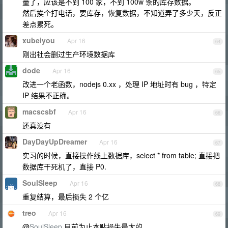
量了，应该是不到 100 家，不到 100w 条的库存数据。
然后挨个打电话，要库存，恢复数据，不知道弄了多少天，反正
差点累死。
xubeiyou
Apr 16
64
刚出社会删过生产环境数据库
dode
Apr 16
65
改进一个老函数，nodejs 0.xx ，处理 IP 地址时有 bug ，特定
IP 结果不正确。
macscsbf
Apr 16
66
还真没有
DayDayUpDreamer
Apr 16
67
实习的时候，直接操作线上数据库，select * from table; 直接把
数据库干死机了，直接 P0.
SoulSleep
Apr 16
68
重复结算，最后损失 2 个亿
treo
Apr 16
69
@
SoulSleep
目前为止本贴损失最大的