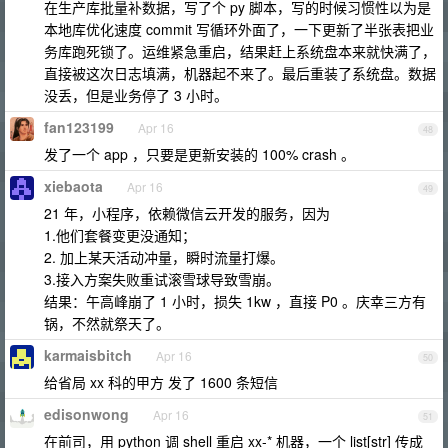
在生产库批量补数据，写了个 py 脚本，写的时候习惯性以为是
本地库优化速度 commit 写循环外面了，一下更新了半张表把业
务库跑死锁了。运维紧急重启，结果赶上系统盘本来就快满了，
直接被这次日志填满，机器起不来了。最后重装了系统盘。数据
没丢，但是业务停了 3 小时。
fan123199
Apr 16
48
发了一个 app ，只要是更新安装的 100% crash 。
xiebaota
Apr 16
49
21 年，小程序，依赖微信云开发的服务，因为
1.他们套餐变更没通知；
2. 加上某天活动冲量，瞬时流量打爆。
3.接入方案失败重试滚雪球导致雪崩。
结果：午高峰崩了 1 小时，损失 1kw ，直接 P0 。庆幸三方有
锅，不然就祭天了。
karmaisbitch
Apr 16
50
给省局 xx 科的甲方 发了 1600 条短信
edisonwong
Apr 16
51
在前司，用 python 调 shell 重启 xx-* 机器，一个 list[str] 传成