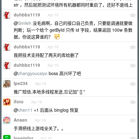
str ，然后就把测试环境所有机器都同时重启了，还好不是线上
duhbbx1119
Apr 16
52
@
Smileh
没毛病啊，自己的接口自己负责，只要能调通就要做
判断；玩一个给个 getById 只传 id 字段，结果返回 100w 条数
据，你说这算谁的？
duhbbx1119
Apr 16
53
我把技术支持配了两天的库给删了
duhbbx1119
Apr 16
54
@
zhangyoucaiyo
boss 高兴坏了吧
lpe234
Apr 16
55
推广短信,本地多线程发送,忘记加" [] "
ifoto
Apr 16
56
@
chen11
+1 后面从 binglog 恢复
Ansen
Apr 16
57
手滑把线上游戏全关了。。
loopinfor
Apr 16
58