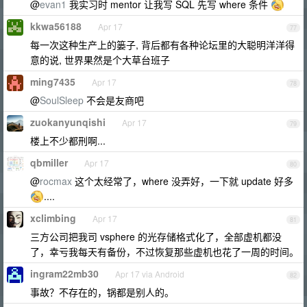
@
evan1
我实习时 mentor 让我写 SQL 先写 where 条件
kkwa56188
Apr 17
77
每一次这种生产上的篓子, 背后都有各种论坛里的大聪明洋洋得
意的说, 世界果然是个大草台班子
ming7435
Apr 17
78
@
SoulSleep
不会是友商吧
zuokanyunqishi
Apr 17
79
楼上不少都刑啊...
qbmiller
Apr 17
80
@
rocmax
这个太经常了，where 没弄好，一下就 update 好多
....
xclimbing
Apr 17
81
三方公司把我司 vsphere 的光存储格式化了，全部虚机都没
了，幸亏我每天有备份，不过恢复那些虚机也花了一周的时间。
ingram22mb30
Apr 17 via Android
82
事故？不存在的，锅都是别人的。