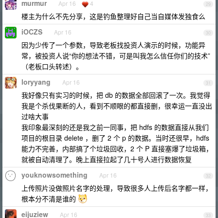
murmur
Apr 16
4
29
楼主为什么不先分享，这是钓鱼整理好自己当自媒体发独食么
iOCZS
Apr 16
30
因为少传了一个参数，导致老板找投资人演示的时候，功能异
常，被投资人说“你的想法不错，可是叫我怎么信任你们的技术”
（老板口头转述）。
loryyang
Apr 16
31
我好像只有实习的时候，把 db 的数据全部回滚了一次。我觉得
我是个杀伐果断的人，看到不顺眼的都直接删，很幸运一直没出
过啥大事
我印象最深刻的还是我之前一同事，把 hdfs 的数据直接从我们
项目的根目录 delete ，删了 2 个 p 的数据。当时还很早，hdfs
能力不完善，内部搞了个垃圾回收，2 个 P 直接塞爆了垃圾箱，
就被自动清理了。晚上直接拉起了几十号人进行数据恢复
youknowsomething
Apr 16
32
上传照片没做照片名字的处理，导致很多人上传后名字都一样，
根本分不清是谁的
eijuziew
Apr 16
33