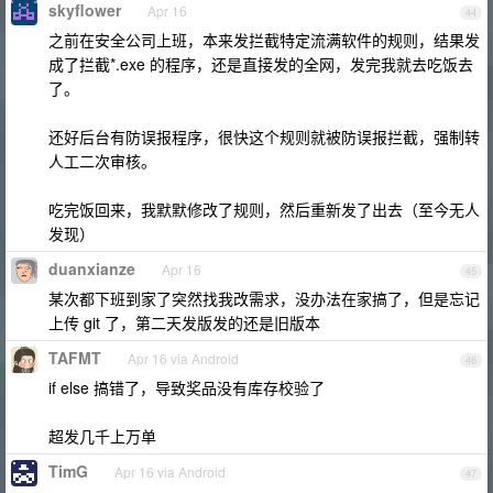
skyflower
Apr 16
44
之前在安全公司上班，本来发拦截特定流满软件的规则，结果发
成了拦截*.exe 的程序，还是直接发的全网，发完我就去吃饭去
了。
还好后台有防误报程序，很快这个规则就被防误报拦截，强制转
人工二次审核。
吃完饭回来，我默默修改了规则，然后重新发了出去（至今无人
发现）
duanxianze
Apr 16
45
某次都下班到家了突然找我改需求，没办法在家搞了，但是忘记
上传 git 了，第二天发版发的还是旧版本
TAFMT
Apr 16 via Android
46
if else 搞错了，导致奖品没有库存校验了
超发几千上万单
TimG
Apr 16 via Android
47