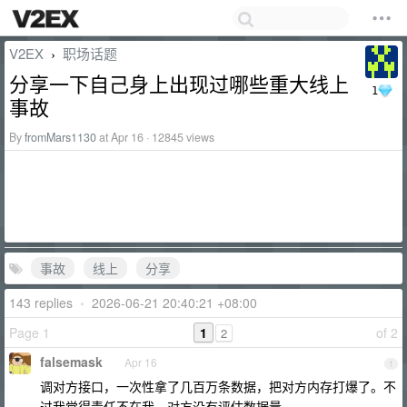
V2EX
职场话题
›
分享一下自己身上出现过哪些重大线上
1
事故
By
fromMars1130
at Apr 16 · 12845 views
事故
线上
分享
143 replies
•
2026-06-21 20:40:21 +08:00
Page 1
1
of 2
2
falsemask
Apr 16
1
调对方接口，一次性拿了几百万条数据，把对方内存打爆了。不
过我觉得责任不在我，对方没有评估数据量。