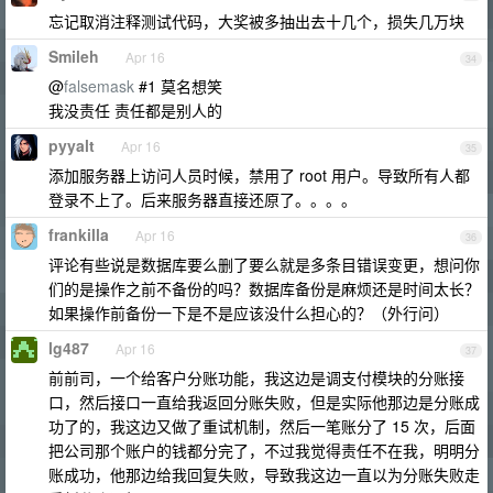
忘记取消注释测试代码，大奖被多抽出去十几个，损失几万块
Smileh
Apr 16
34
@
falsemask
#1 莫名想笑
我没责任 责任都是别人的
pyyalt
Apr 16
35
添加服务器上访问人员时候，禁用了 root 用户。导致所有人都
登录不上了。后来服务器直接还原了。。。。
frankilla
Apr 16
36
评论有些说是数据库要么删了要么就是多条目错误变更，想问你
们的是操作之前不备份的吗？数据库备份是麻烦还是时间太长？
如果操作前备份一下是不是应该没什么担心的？（外行问）
lg487
Apr 16
37
前前司，一个给客户分账功能，我这边是调支付模块的分账接
口，然后接口一直给我返回分账失败，但是实际他那边是分账成
功了的，我这边又做了重试机制，然后一笔账分了 15 次，后面
把公司那个账户的钱都分完了，不过我觉得责任不在我，明明分
账成功，他那边给我回复失败，导致我这边一直以为分账失败走