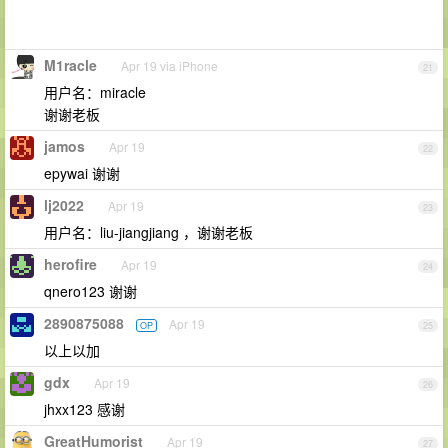
M1racle
Apr 19 via iPhone
21
用户名：miracle
谢谢老板
jamos
Apr 19
22
epywai 谢谢
lj2022
Apr 19
23
用户名：liu-jiangjiang ，谢谢老板
herofire
Apr 19
24
qnero123 谢谢
2890875088
Apr 19
OP
25
以上以加
gdx
Apr 19
26
jhxx123 感谢
GreatHumorist
Apr 19
27