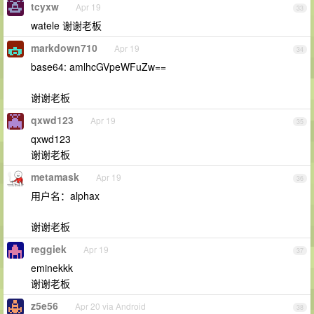
tcyxw
Apr 19
33
watele 谢谢老板
markdown710
Apr 19
34
base64: amlhcGVpeWFuZw==
谢谢老板
qxwd123
Apr 19
35
qxwd123
谢谢老板
metamask
Apr 19
36
用户名：alphax
谢谢老板
reggiek
Apr 19
37
eminekkk
谢谢老板
z5e56
Apr 20 via Android
38