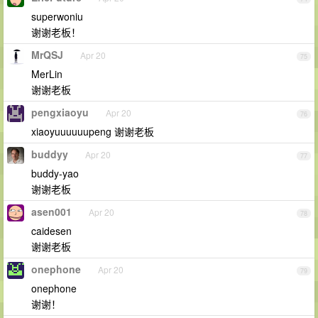
superwoniu
谢谢老板！
MrQSJ
Apr 20
75
MerLin
谢谢老板
pengxiaoyu
Apr 20
76
xiaoyuuuuuupeng 谢谢老板
buddyy
Apr 20
77
buddy-yao
谢谢老板
asen001
Apr 20
78
caidesen
谢谢老板
onephone
Apr 20
79
onephone
谢谢！