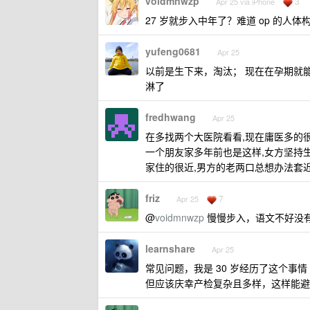
voidmnwzp
3
Apr 25 via iPhone
27 岁就步入中年了？难道 op 的人体
yufeng0681
Apr 25
以前是生下来，淘汰； 现在在孕期就能
淋了
fredhwang
Apr 25
在多找两个大医院看看,现在庸医多的很
一个朋友家多年前也是这样,女方坚持生
家住的很近,男方的老两口总想办法套近
friz
7
Apr 25
@
voidmnwzp
慢慢步入，语文不好没
learnshare
Apr 25
常见问题，我是 30 岁经历了这个事情
但应该庆幸产检复杂且多样，这样能避