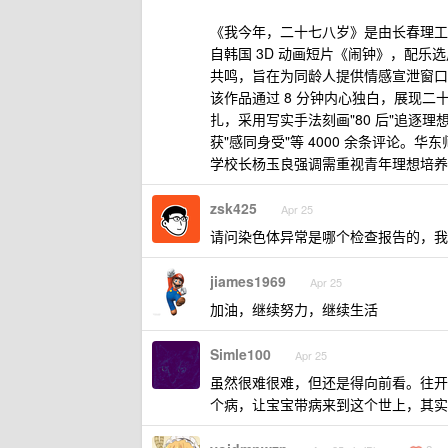
《我今年，二十七八岁》是由长春理工大学
自韩国 3D 动画短片《闹钟》，配乐
共鸣，旨在为同龄人提供情感宣泄窗口并
该作品通过 8 分钟内心独白，展现
扎，采用写实手法刻画"80 后"追逐
获"感同身受"等 4000 余条评论。
学校长杨玉良强调需重视青年理想培养
zsk425
Apr 25
请问染色体异常是哪个检查报告的，我
jiames1969
Apr 25
加油，继续努力，继续生活
Simle100
Apr 25
虽然很难很难，但还是得向前看。往开
个病，让宝宝带病来到这个世上，其实