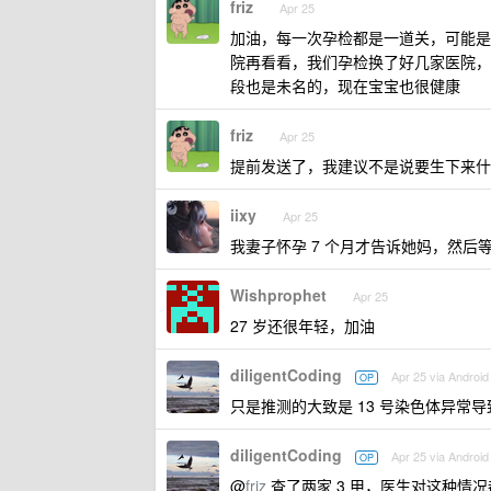
friz
Apr 25
加油，每一次孕检都是一道关，可能是这
院再看看，我们孕检换了好几家医院，
段也是未名的，现在宝宝也很健康
friz
Apr 25
提前发送了，我建议不是说要生下来什
iixy
Apr 25
我妻子怀孕 7 个月才告诉她妈，然后
Wishprophet
Apr 25
27 岁还很年轻，加油
diligentCoding
Apr 25 via Android
OP
只是推测的大致是 13 号染色体异常导
diligentCoding
Apr 25 via Android
OP
@
friz
查了两家 3 甲，医生对这种情