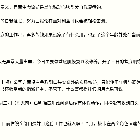
的意义，直面生命流逝是最能触动心弦引发自我复盘的。
来的自我催眠，努力回报论在面对利益时候会被轻松击溃。
家庭的工作吧，再多的钱如果没家了有什么用，也到了这个年龄并处在当
观察半夜无异常大量出血，今日主要做盆底肌恢复以及修养，开了三日的盆底肌
也不帮忙上报）公司方面没有争取到口头安慰外的实质权益，只能使用年假与调
飞书还收到新的指派任务，不管了，什么事都得排假期用完后再说。
在上周三四（四天前）已明确告知此问题后续有休假动作，同样没有收到口头
，目前住院全部自费并且这份工作也就入职四个月，被卡在两个角色间痛