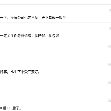
一下，换家公司也差不多，天下乌鸦一般黑。
一定关注你老婆情绪，多陪伴，多包容
1
1
好事，比生下来受罪要好。
1
1
 后 00 后了。