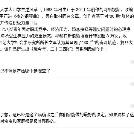
大四学生逆风草（ 1988 年出生）于 2011 年创作的网络视频，改编
选用石进《夜的钢琴曲》，旁白取材同名文章。创作者基于对"80 后"群体的
传递积极力量 [1]。
二十七八岁青年面对职场竞争、经济压力、婚恋抉择等现实问题时的心理挣
理想与承受生存压力的双重状态。视频在新浪微博累计转发超 3 万次，收
华东师范大学社会学研究所所长文军认为其呈现了"80 后"的奋斗轨迹，复旦大
。该作品衍生出《我今年，二十三四岁》等系列改编创作。
1
记不清是产检哪个步骤查了
1
1
了想，这已经是这个病确诊之后你们家能做的最好的决定。如果漏检了这
对宝宝和家庭都是极其残酷的。