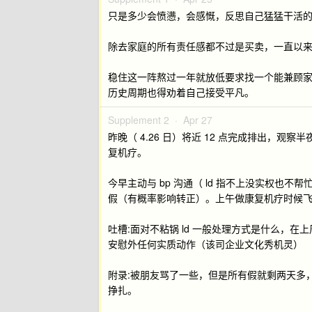
只是多少会愤懑，会感慨，反思自己猛猛干活
除去家庭的所有责任感都不过是买卖，一直以
稳住这一阵熬过一年就放低要求找一个能兼顾
历史周期也得劝着自己接受平凡。
Supplement 2 ·
Apr 27
昨晚（ 4.26 日）将近 12 点完成排出，
复机疗。
今早主动与 bp 沟通（ ld 指不上没实权
假（有概率影响转正）。上午做康复机疗时候
吐槽:面对不粘锅 ld 一般处理方式是什么，
安慰外任何实质动作（该司企业文化秀机灵）
附录:被朋友骂了一些，但是所有假就剩两天多
挣扎。