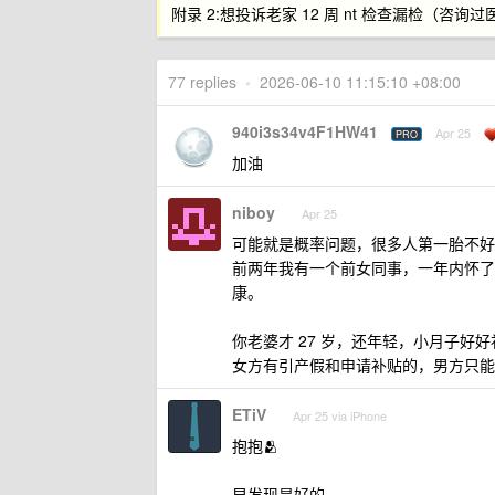
附录 2:想投诉老家 12 周 nt 检查漏检（
77 replies
•
2026-06-10 11:15:10 +08:00
940i3s34v4F1HW41
Apr 25
PRO
加油
niboy
Apr 25
可能就是概率问题，很多人第一胎不好
前两年我有一个前女同事，一年内怀了
康。
你老婆才 27 岁，还年轻，小月子好
女方有引产假和申请补贴的，男方只能
ETiV
Apr 25 via iPhone
抱抱🫂
早发现是好的。