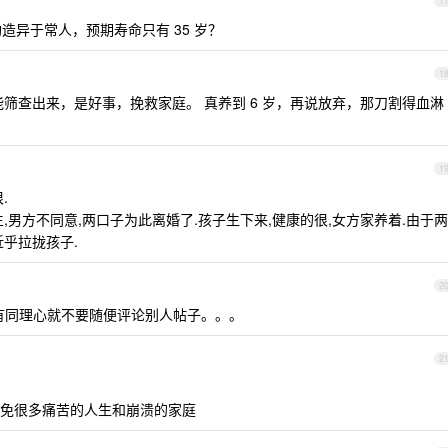
1
构造异于常人，预期寿命只有 35 岁？
1
筛查出来，是好事，挽救家庭。 真养到 6 岁，再说放弃，那刀割得血淋
1
.
,男方不同意,两口子为此离婚了.孩子生下来,健康的很,女方家养着.由于两
乎拉拢孩子.
2
有同理心就不要随便评论别人帖子。。。
2
免很多痛苦的人生和崩溃的家庭