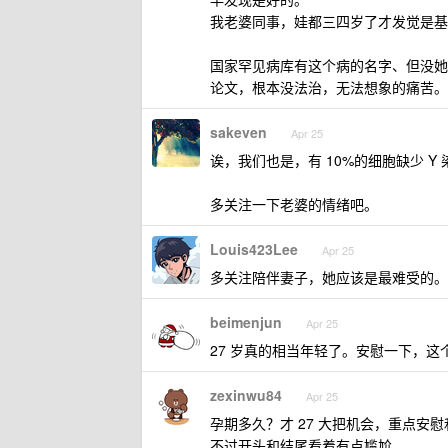
我老婆同事，娃都三四岁了才发觉是基
国家罕见病库有这个病的名字、但没她这
论文，根本没法治，无法想象的痛苦。
sakeven
Apr 25
诶，我们也是，有 10%的细胞缺少 
多关注一下老婆的情绪吧。
Louis423Lee
Apr 25
多关注陪伴妻子，她应该是最难受的。
beimenjun
Apr 25
27 岁真的相当年轻了。安慰一下，这
zexinwu84
Apr 25
孕期多久？才 27 大把机会，重点安
不过开头和结尾看着有点尴尬。