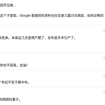
因罕见病…
个子类型，Google 能搜到的资料也仅仅是几篇讨论病症、如何诊断的
Y 染色体。本来这几天是预产期了，去年底手术引产了。
你也不容易，加油！
个年纪不至于算中年。
慰和照顾好妻子。