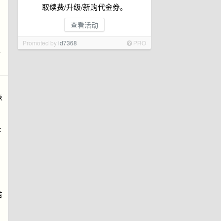
取续费/升级/新购代金券。
查看活动
Promoted by
id7368
PRO
前
恢
休
苦