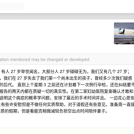
rmation mentioned may be changed or developed.
，有人 27 岁举世闻名，大部分人 27 岁碌碌无为，我们又有几个 27 岁；
我们在 27 岁失去了我们第一个尚未出生的孩子，曾经多少次我们疑惑
后代。 直到上个星期 3 之前还在计划着下一次例行孕检，还在纠结要
报告的两天内都在质疑一切的真实性。在第二家妇幼医院复查确认才敢和
说明这个病症的概率学问题，安排了最近的手术时间并且。 一边花心思
嘴上有些许安慰但是不做任何实质帮助，对于请假还有些意见，准备周一直
到实质的假期，但是看能否稍微减轻负担空出点时间陪伴妻子。