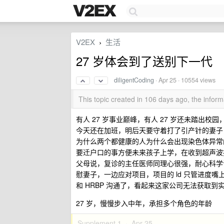
V2EX
生活
›
27 岁体会到了送别下一代
diligentCoding
·
Apr 25
· 10554 views
This topic created in 106 days ago, the info
有人 27 岁事业巅峰，有人 27 岁还未踏出校园
今天还在加班，明后天要守着打了引产针的妻子，
为什么两个都健康的人为什么会出现染色体异常的
要迁户口的事方便未来孩子上学，在收到超声波
父母说，复诊的主任医师同理心很强，耐心科学
慰妻子，一边应对项目，项目的 ld 只管进度
和 HRBP 沟通了，看起来这家公司无法获取
27 岁，慢慢步入中年，承担多个角色的年龄
Supplement 1 ·
Apr 25