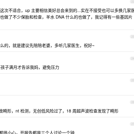
2
次不适合，up 主要相信美好总会来到的...实在不接受也可以多换几家
也做了不少保胎和检查，羊水 DNA 什么的也做了，我记得有一些基因片
2
么的，就是建议先陪陪老婆，多听几家医生，祝好~
2
等孩子满月才告诉我妈，避免压力
2
2
致畸形，nt 检测，无创低风险过了，18 周超声波检查发现了畸形
2
况都很小心，开报告都是三个人讨论一个钟