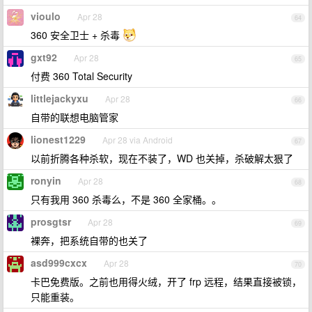
vioulo
Apr 28
64
360 安全卫士 + 杀毒
gxt92
Apr 28
65
付费 360 Total Security
littlejackyxu
Apr 28
66
自带的联想电脑管家
lionest1229
Apr 28 via Android
67
以前折腾各种杀软，现在不装了，WD 也关掉，杀破解太狠了
ronyin
Apr 28
68
只有我用 360 杀毒么，不是 360 全家桶。。
prosgtsr
Apr 28
69
裸奔，把系统自带的也关了
asd999cxcx
Apr 28
70
卡巴免费版。之前也用得火绒，开了 frp 远程，结果直接被锁，
只能重装。