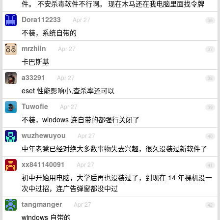
件。 不安杀毒软件不行啊。 现在木马还在我电脑里面找令牌
Dora112233
Apr 27
36
不装，系统自带的
mrzhiin
Apr 27
37
卡巴斯基
a33291
Apr 27
38
eset 性能影响小,查杀率还可以
Tuwofie
Apr 27
39
不装，windows 连自带的都强行关闭了
wuzhewuyou
Apr 27
40
中年老凳已经对绝大多数事物失去兴趣，很久没装过新软件了
xx841140091
Apr 27
41
初中开始用电脑，大学后再也没装过了，到现在 14 年裸机没一
次中过招，连广告弹窗都没中过
tangmanger
Apr 27
42
windows 自带的