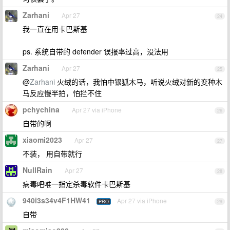
Zarhani
Apr 27
24
我一直在用卡巴斯基
ps. 系统自带的 defender 误报率过高，没法用
Zarhani
Apr 27
25
@
Zarhani
火绒的话，我怕中银狐木马，听说火绒对新的变种木
马反应慢半拍，怕拦不住
pchychina
Apr 27 via iPhone
26
自带的啊
xiaomi2023
Apr 27
27
不装， 用自带就行
NullRain
Apr 27
28
病毒吧唯一指定杀毒软件卡巴斯基
940i3s34v4F1HW41
Apr 27 via iPhone
PRO
29
自带