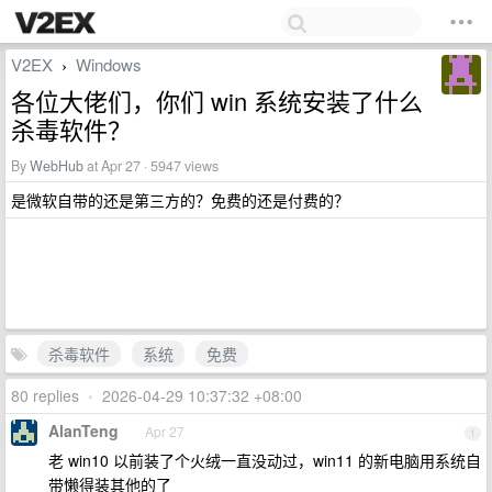
V2EX
Windows
›
各位大佬们，你们 win 系统安装了什么
杀毒软件？
By
WebHub
at Apr 27 · 5947 views
是微软自带的还是第三方的？免费的还是付费的？
杀毒软件
系统
免费
80 replies
•
2026-04-29 10:37:32 +08:00
AlanTeng
Apr 27
1
老 win10 以前装了个火绒一直没动过，win11 的新电脑用系统自
带懒得装其他的了