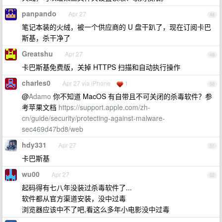
panpando
Apr 27
48
笔记本装的火绒，被一个供应商的 U 盘干趴了，现在订阅卡巴
斯基，杀干净了
Greatshu
Apr 27
49
卡巴斯基免费版，关掉 HTTPS 扫描和自动执行操作
charles0
Apr 27 via iPhone
1
50
@
Adamo
你不知道 MacOS 有自带且不可关闭的杀毒软件？参
考苹果文档
https://support.apple.com/zh-
cn/guide/security/protecting-against-malware-
sec469d47bd8/web
hdy331
Apr 27
51
卡巴斯基
wu00
Apr 27
52
起码得有七八年没装过杀毒软件了...
软件都从官方渠道安装，没中过毒
浏览器应该中不了吧,看这么多年小电影没中过毒