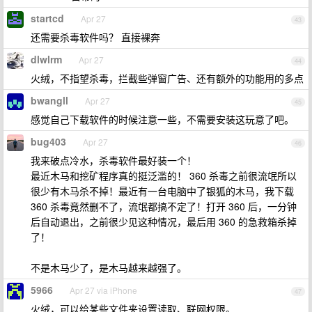
startcd
Apr 27
43
还需要杀毒软件吗？ 直接裸奔
dlwlrm
Apr 27
44
火绒，不指望杀毒，拦截些弹窗广告、还有额外的功能用的多点
bwangll
Apr 27
45
感觉自己下载软件的时候注意一些，不需要安装这玩意了吧。
bug403
Apr 27
46
我来破点冷水，杀毒软件最好装一个！
最近木马和挖矿程序真的挺泛滥的！ 360 杀毒之前很流氓所以
很少有木马杀不掉！最近有一台电脑中了银狐的木马，我下载
360 杀毒竟然删不了，流氓都搞不定了！打开 360 后，一分钟
后自动退出，之前很少见这种情况，最后用 360 的急救箱杀掉
了！
不是木马少了，是木马越来越强了。
5966
Apr 27 via iPhone
47
火绒，可以给某些文件夹设置读取、联网权限。