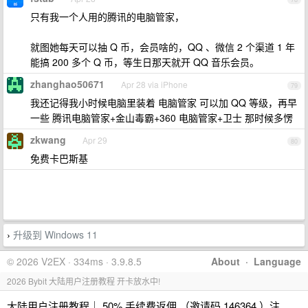
只有我一个人用的腾讯的电脑管家，
就图她每天可以抽 Q 币，会员啥的，QQ 、微信 2 个渠道 1 年
能搞 200 多个 Q 币，等生日那天就开 QQ 音乐会员。
zhanghao50671
Apr 28 via iPhone
79
我还记得我小时候电脑里装着 电脑管家 可以加 QQ 等级，再早
一些 腾讯电脑管家+金山毒霸+360 电脑管家+卫士 那时候多愣
zkwang
Apr 29
80
免费卡巴斯基
升级到 Windows 11
›
© 2026 V2EX · 334ms · 3.9.8.5
About
·
Language
2026 Bybit 大陆用户注册教程 开卡放水中!
大陆用户注册教程｜ 50% 手续费返佣 （邀请码 146364 ）注