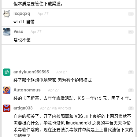
但本质是要管住下载渠道。
lxqxqxq
Apr 27
19
win11 自带
Vesc
Apr 27
20
啥也不装
andykuen959595
Apr 27
21
装了那个联想电脑管家 因为有个护眼模式
Autonomous
Apr 27
22
装的卡巴斯基，去年年底做活动，KIS 一年¥15 元，囤了 4 年。
artiga033
Apr 27 via Android
23
自带的都关了，开了内核隔离和 VBS 加上良好的上网习惯就不
需要担心什么，毕竟也没见 linux/android 之类的平台天天争论
杀毒软件啥的，现在还要装杀毒软件单纯是上上世代遗留下来的
习惯罢了。