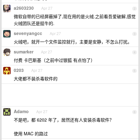
a2603230
Apr 27
2
微软自带的已经屏蔽掉了,现在用的是火绒.之前看吾爱破解,感觉
火绒团队还是挺牛的.
sevenyangcc
Apr 27
3
火绒吧，就开一个文件监控就行，主要是安静，不怎么打扰。
sumarker
Apr 27
4
付费 卡巴斯基（之前中过银狐 有点怕了）
0203
Apr 27
5
大佬都不装杀毒软件的
Adamo
Apr 27
6
不是吧，都 6202 年了，居然还有人安装杀毒软件？
使用 MAC 的路过