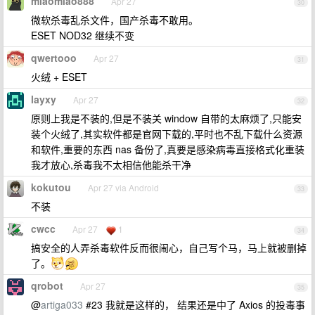
miaomiao888
Apr 27
30
微软杀毒乱杀文件，国产杀毒不敢用。
ESET NOD32 继续不变
qwertooo
Apr 27
31
火绒 + ESET
layxy
Apr 27
32
原则上我是不装的,但是不装关 window 自带的太麻烦了,只能安
装个火绒了,其实软件都是官网下载的,平时也不乱下载什么资源
和软件,重要的东西 nas 备份了,真要是感染病毒直接格式化重装
我才放心,杀毒我不太相信他能杀干净
kokutou
Apr 27 via Android
33
不装
cwcc
Apr 27
1
34
搞安全的人弄杀毒软件反而很闹心，自己写个马，马上就被删掉
了。
qrobot
Apr 27
35
@
artiga033
#23 我就是这样的， 结果还是中了 Axios 的投毒事