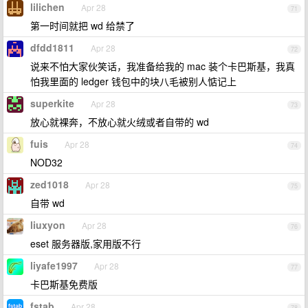
lilichen
Apr 28
71
第一时间就把 wd 给禁了
dfdd1811
Apr 28
72
说来不怕大家伙笑话，我准备给我的 mac 装个卡巴斯基，我真
怕我里面的 ledger 钱包中的块八毛被别人惦记上
superkite
Apr 28
73
放心就裸奔，不放心就火绒或者自带的 wd
fuis
Apr 28
74
NOD32
zed1018
Apr 28
75
自带 wd
liuxyon
Apr 28
76
eset 服务器版,家用版不行
liyafe1997
Apr 28
77
卡巴斯基免费版
fstab
Apr 28
78