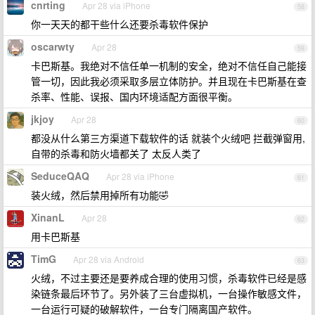
cnrting
Apr 28 via iPhone
58
你一天天的都干些什么还要杀毒软件保护
oscarwty
Apr 28
59
卡巴斯基。我绝对不信任单一机制的安全，绝对不信任自己能接
管一切，因此我必须采取多层立体防护。并且现在卡巴斯基在查
杀率、性能、误报、国内环境适配方面很平衡。
jkjoy
Apr 28
60
都没从什么第三方渠道下载软件的话 就装个火绒吧 拦截弹窗用,
自带的杀毒和防火墙都关了 太反人类了
SeduceQAQ
Apr 28 via iPhone
61
装火绒，然后禁用掉所有功能🤣
XinanL
Apr 28
62
用卡巴斯基
TimG
Apr 28 via Android
63
火绒，不过主要还是要养成合理的使用习惯，杀毒软件已经是感
染链条最后环节了。另外装了三台虚拟机，一台操作敏感文件，
一台运行可疑的破解软件，一台专门隔离国产软件。