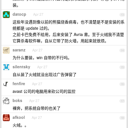
装。
datocp
Apr 27
13
这些年没遇到像以前的熊猫烧香病毒，也不清楚是不是安装的系
统都是 update 过的。
之前卡巴免费不给用，后来安装了 Avria 臮。至于火绒我不清楚
它算杀毒软件嘛，自从它带了防火墙，用起来就很烦。
saranz
Apr 27
14
为什么要装，win 自带的不行吗。
silentsky
Apr 27
15
自从装了火绒就没出现过广告弹窗了
fenfire
Apr 27
16
avast 公司的电脑用来砍公司的监控
boks
Apr 27
17
裸奔，把系统自带的也关了
afkool
Apr 27
18
火绒。。