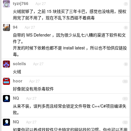
tyzrj766
Apr 27
7
火绒就够了，之前 15 块钱买了三年卡巴，感觉也没啥用，授权
用完了就不用了，现在不乱下东西碰不着病毒
94
Apr 27
8
自带的 MS Defender ，因为很少从乱七八糟的渠道下软件和文
件了。
开发的时候下依赖也都不是 install latest ，所以也不怕供应链投
毒。
soleils
Apr 27
9
火绒
hoor
Apr 27
10
好像就没有用杀毒软件
NQ
Apr 27
11
从来不装，误判多而且经常会锁定文件导致 C++/C#项目编译失
败。
NQ
Apr 27
12
如果你可以养成找软件只去特定的网站找的习惯，你也可以不用