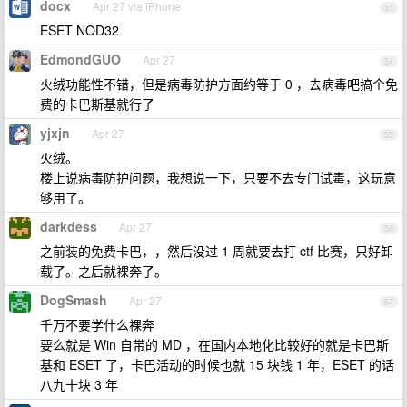
docx
Apr 27 via iPhone
53
ESET NOD32
EdmondGUO
Apr 27
54
火绒功能性不错，但是病毒防护方面约等于 0 ，去病毒吧搞个免
费的卡巴斯基就行了
yjxjn
Apr 27
55
火绒。
楼上说病毒防护问题，我想说一下，只要不去专门试毒，这玩意
够用了。
darkdess
Apr 27
56
之前装的免费卡巴，，然后没过 1 周就要去打 ctf 比赛，只好卸
载了。之后就裸奔了。
DogSmash
Apr 27
57
千万不要学什么裸奔
要么就是 Win 自带的 MD ，在国内本地化比较好的就是卡巴斯
基和 ESET 了，卡巴活动的时候也就 15 块钱 1 年，ESET 的话
八九十块 3 年